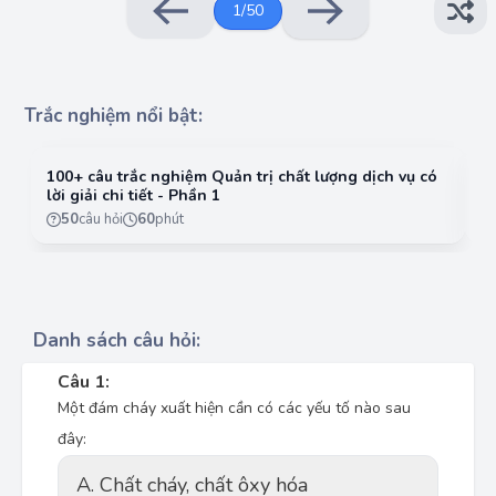
1
/
50
Trắc nghiệm nổi bật:
100+ câu trắc nghiệm Quản trị chất lượng dịch vụ có
10
lời giải chi tiết - Phần 1
lờ
50
câu hỏi
60
phút
Danh sách câu hỏi:
Câu 1:
Một đám cháy xuất hiện cần có các yếu tố nào sau
đây:
A. Chất cháy, chất ôxy hóa