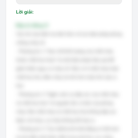
Lời giải:
Đáp án đúng: D
Câu hỏi này kiểm tra kiến thức về các biện pháp phòng
chống cháy nổ.
- Phương án 1: "Hạn chế khối lượng của chất cháy
(hoặc chất ôxy hóa)." là một biện pháp hiệu quả để
giảm thiểu nguy cơ cháy nổ. Nếu có ít chất cháy hoặc
chất ôxy hóa, đám cháy sẽ nhỏ hơn hoặc khó xảy ra
hơn.
- Phương án 2: "Ngăn cách sự tiếp xúc của chất cháy
và chất ôxy hóa." là nguyên tắc cơ bản của phòng
cháy. Nếu chất cháy và chất ôxy hóa không tiếp xúc
được với nhau, sự cháy không thể xảy ra.
- Phương án 3: "Các thiết bị khi khởi động có thể sinh
tia lửa điện phải được đặt trong một khu vực riêng