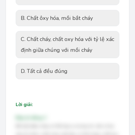
B. Chất ôxy hóa, mồi bắt cháy
C. Chất cháy, chất oxy hóa với tỷ lệ xác
định giữa chúng với mồi cháy
D. Tất cả đều đúng
Lời giải:
Đáp án đúng: C
Để một đám cháy có thể xảy ra và duy trì, cần có ba
yếu tố chính: chất cháy (vật liệu có thể cháy), chất ôxy