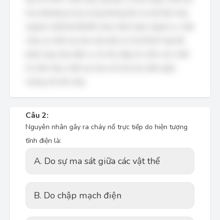
hóa (thường là ôxy trong không khí) và mồi bắt cháy
(nguồn nhiệt đủ để đốt cháy chất cháy). Ngoài ra, chất
cháy và chất oxy hóa cần phải có tỷ lệ thích hợp để
phản ứng cháy diễn ra. Do đó, đáp án chính xác nhất
là chất cháy, chất oxy hóa với tỷ lệ xác định giữa
chúng với mồi cháy.
Câu 2:
Nguyên nhân gây ra cháy nổ trực tiếp do hiện tượng
tĩnh điện là:
A. Do sự ma sát giữa các vật thể
B. Do chập mạch điện