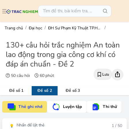
Trang chủ
Đại học
ĐH Sư Phạm Kỹ Thuật TP.HCM
130+ câu hỏi trắc nghiệm An toàn
lao động trong gia công cơ khí có
đáp án chuẩn - Đề 2
Lưu
50 câu hỏi
60 phút
Đề số 1
Đề số 2
Đề số 3
Thẻ ghi nhớ
Luyện tập
Thi thử
Nhấn để lật thẻ
Đáp án
1 / 50