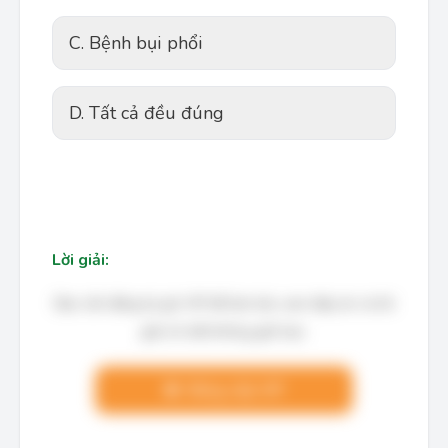
C. Bệnh bụi phổi
D. Tất cả đều đúng
Lời giải:
Bạn cần đăng ký gói VIP để làm bài, xem đáp án và lời
giải chi tiết không giới hạn.
Nâng cấp VIP