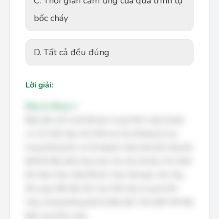
C. Thời gian cảm ứng của quá trình tự
bốc cháy
D. Tất cả đều đúng
Lời giải:
Đáp án đúng: A
Điều kiện cần và đủ để xảy ra quá trình cháy là phải
có: (1) Chất cháy, (2) Chất oxy hóa (thường là oxy
trong không khí), và (3) Nguồn nhiệt (mồi bắt cháy) đủ
để khởi đầu phản ứng cháy. Các yếu tố khác như nhiệt
độ chớp cháy, nhiệt độ bốc cháy, thời gian cảm ứng...
liên quan đến đặc tính của chất cháy và quá trình
cháy, nhưng không phải là điều kiện *cần thiết* để *bắt
đầu* quá trình cháy.