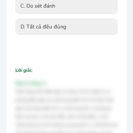
C. Do sét đánh
D. Tất cả đều đúng
Lời giải:
Đáp án đúng: A
Hiện tượng tĩnh điện gây ra cháy nổ trực tiếp do sự
phóng điện giữa các vật mang điện tích trái dấu hoặc
giữa vật mang điện tích và vật trung hòa. Sự phóng
điện này tạo ra tia lửa điện, nếu tia lửa điện có đủ
năng lượng và môi trường xung quanh có chất dễ cháy