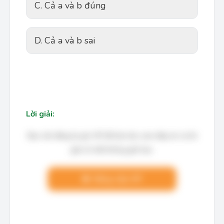
C. Cả a và b đúng
D. Cả a và b sai
Lời giải:
Bạn cần đăng ký gói VIP để làm bài, xem đáp án và lời
giải chi tiết không giới hạn.
Nâng cấp VIP