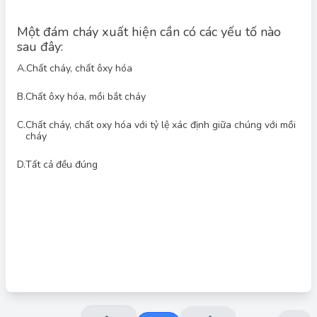
Một đám cháy xuất hiện cần có các yếu tố nào
sau đây:
A.
Chất cháy, chất ôxy hóa
B.
Chất ôxy hóa, mồi bắt cháy
Đáp án đúng: C
Để một đám cháy có thể xảy ra và duy trì, cần có ba yếu tố
C.
Chất cháy, chất oxy hóa với tỷ lệ xác định giữa chúng với mồi
chính: chất cháy (vật liệu có thể cháy), chất ôxy hóa (thường là
cháy
ôxy trong không khí) và mồi bắt cháy (nguồn nhiệt đủ để đốt
cháy chất cháy). Ngoài ra, chất cháy và chất oxy hóa cần phải
có tỷ lệ thích hợp để phản ứng cháy diễn ra. Do đó, đáp án
D.
Tất cả đều đúng
chính xác nhất là chất cháy, chất oxy hóa với tỷ lệ xác định
giữa chúng với mồi cháy.