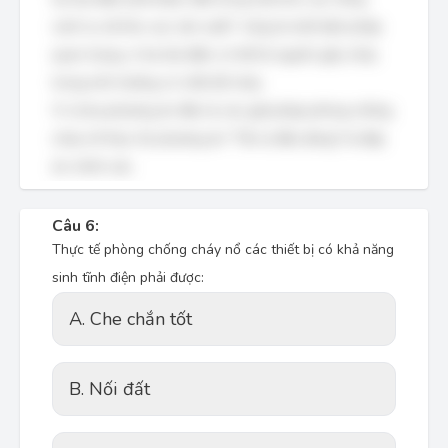
cách ly với khu vực sản xuất." cũng là một biện pháp
quan trọng, vì tia lửa điện có thể là nguồn gây cháy
trong môi trường có chất dễ cháy.
Vì cả ba phương án đều là các giải pháp phòng chống
cháy nổ thực tế, phương án "Tất cả đều đúng" là đáp
án chính xác.
Câu 6:
Thực tế phòng chống cháy nổ các thiết bị có khả năng
sinh tĩnh điện phải được:
A. Che chắn tốt
B. Nối đất