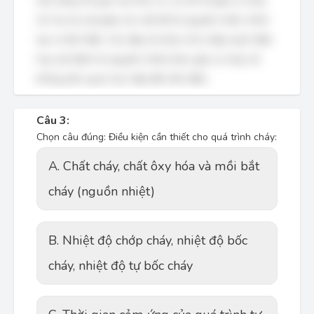
(hơi xăng, khí gas, bụi hữu cơ, v.v.) thì sẽ gây ra cháy
nổ. Sự ma sát giữa các vật thể là nguyên nhân chính
tạo ra tĩnh điện. Các đáp án khác như chập mạch điện
hay sét đánh là nguyên nhân khác gây ra cháy nổ,
không liên quan trực tiếp đến tĩnh điện.
Câu 3:
Chọn câu đúng: Điều kiện cần thiết cho quá trình cháy:
A. Chất cháy, chất ôxy hóa và mồi bắt
cháy (nguồn nhiệt)
B. Nhiệt độ chớp cháy, nhiệt độ bốc
cháy, nhiệt độ tự bốc cháy