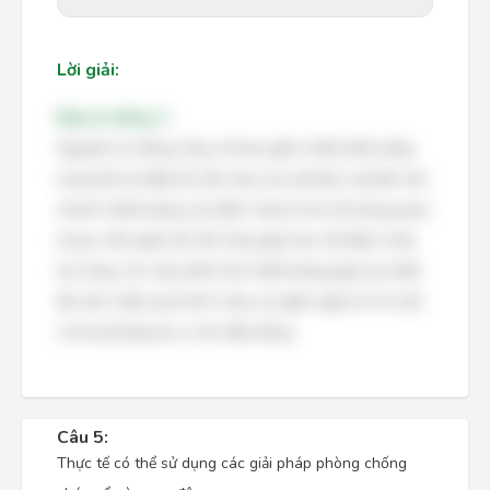
Lời giải:
Đáp án đúng: C
Nguyên lý chống cháy, nổ bao gồm nhiều biện pháp,
trong đó hạ thấp tốc độ cháy của vật liệu và phân tán
nhanh nhiệt lượng của đám cháy là hai nội dung quan
trọng. Việc giảm tốc độ cháy giúp hạn chế đám cháy
lan rộng, còn việc phân tán nhiệt lượng giúp hạ nhiệt
độ, làm chậm quá trình cháy và ngăn ngừa nổ. Do đó,
cả hai phương án a và b đều đúng.
Câu 5:
Thực tế có thể sử dụng các giải pháp phòng chống