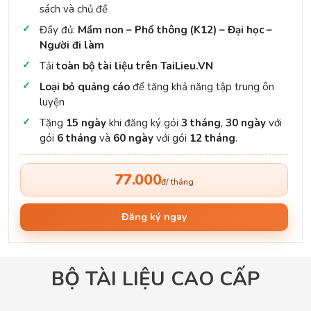
sách và chủ đề
Đầy đủ:
Mầm non – Phổ thông (K12) – Đại học –
Người đi làm
Tải
toàn bộ tài liệu trên TaiLieu.VN
Loại bỏ quảng cáo
để tăng khả năng tập trung ôn
luyện
Tặng
15 ngày
khi đăng ký gói
3 tháng
,
30 ngày
với
gói
6 tháng
và
60 ngày
với gói
12 tháng
.
77.000
đ/ tháng
Đăng ký ngay
BỘ TÀI LIỆU CAO CẤP