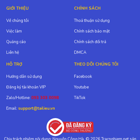
GIỚI THIỆU
CHÍNH SÁCH
Về chúng tôi
Thoả thuận sử dụng
Việc làm
Chính sách bảo mật
Quảng cáo
Chính sách đổi trả
Liên hệ
DMCA
HỖ TRỢ
THEO DÕI CHÚNG TÔI
Hướng dẫn sử dụng
Facebook
Đăng ký tài khoản VIP
Youtube
Zalo/Hotline:
093 303 0098
TikTok
Email:
support@tailieu.vn
Chịu trách nhiệm nội dung: Nguyễn Công Hà. © 2026 Tracnghiem.net sản