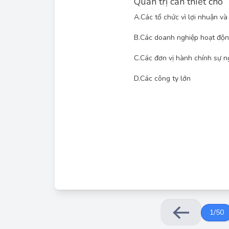
Quản trị cần thiết cho
A.
Các tổ chức vì lợi nhuận và
B.
Các doanh nghiệp hoạt độn
C.
Các đơn vị hành chính sự n
Quản trị là quá trình lập kế hoạch, tổ chức, lã
D.
Các công ty lớn
chức để đạt được các mục tiêu của nó. Nó cần thi
loại hình hoặc mục tiêu, bao gồm cả tổ chức vì l
sản xuất kinh doanh, đơn vị hành chính sự nghiệp, 
là 'Các tổ chức vì lợi nhuận và tổ chức ph
1
/
50