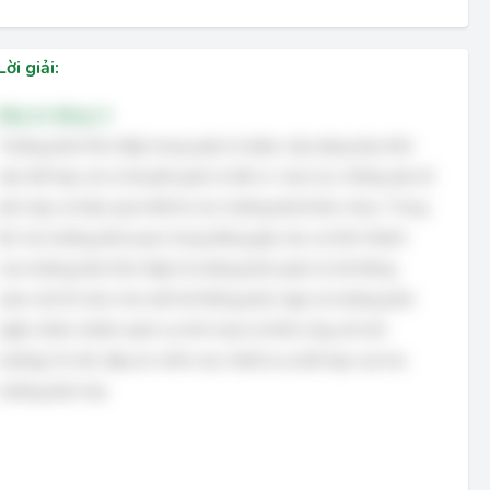
Lời giải:
Đáp án đúng: A
Trường phái Hội nhập trong quản trị được xây dựng dựa trên
việc kết hợp các lý thuyết quản trị đã có, chọn lọc những yếu tố
phù hợp và hiệu quả nhất từ các trường phái khác nhau. Trong
đó, hai trường phái quan trọng đóng góp vào sự hình thành
của trường phái Hội nhập là trường phái quản trị hệ thống
(xem xét tổ chức như một hệ thống phức tạp) và trường phái
ngẫu nhiên (nhấn mạnh sự linh hoạt và thích ứng với môi
trường). Do đó, đáp án chính xác nhất là sự kết hợp của hai
trường phái này.