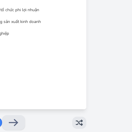
 tổ chức phi lợi nhuận
g sản xuất kinh doanh
ghiệp
Đáp án đúng: A
nh đạo và kiểm soát các nguồn lực của một tổ
ết cho mọi loại hình tổ chức, bất kể quy mô,
ợi nhuận, tổ chức phi lợi nhuận, doanh nghiệp
và công ty lớn. Do đó, đáp án chính xác nhất
i lợi nhuận' vì nó bao hàm phạm vi rộng nhất.