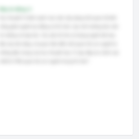
Đáp án đúng: A
Học thuyết Z nhấn mạnh vào việc xây dựng mối quan hệ bền
vững giữa người lao động và tổ chức, tạo môi trường làm việc
tin tưởng và hợp tác. Các yếu tố như sử dụng người dài hạn,
đào tạo đa năng, và quan tâm đến mối quan hệ con người là
những đặc trưng của học thuyết này. Vì vậy, đáp án chính xác
nhất là "Mối quan hệ con người trong tổ chức".