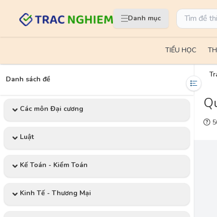
Danh mục
TIỂU HỌC
TH
Tr
Danh sách đề
Qu
Các môn Đại cương
50
Luật
Kế Toán - Kiểm Toán
Kinh Tế - Thương Mại