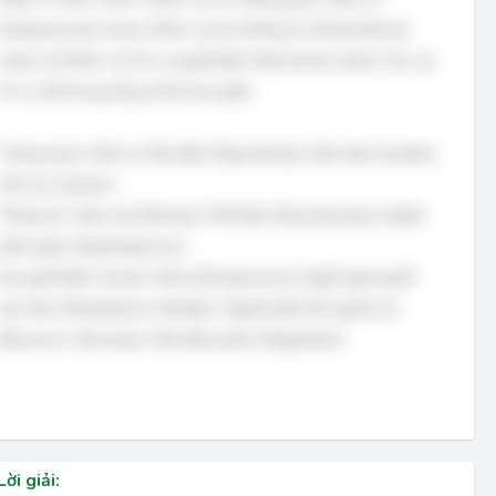
(Interpersonal roles), Nhóm vai trò thông tin (Informational
roles) và Nhóm vai trò ra quyết định (Decisional roles). Các vai
trò cụ thể trong từng nhóm bao gồm:
Tương quan nhân sự: Đại diện (Figurehead), Lãnh đạo (Leader),
Liên lạc (Liaison)
Thông tin: Giám sát (Monitor), Phổ biến (Disseminator), Người
phát ngôn (Spokesperson)
Ra quyết định: Doanh nhân (Entrepreneur), Người giải quyết
xáo trộn (Disturbance Handler), Người phân bổ nguồn lực
(Resource Allocator), Nhà đàm phán (Negotiator)
Lời giải: