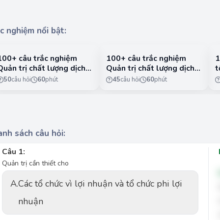
c nghiệm nổi bật:
100+ câu trắc nghiệm
100+ câu trắc nghiệm
1
Quản trị chất lượng dịch
Quản trị chất lượng dịch
t
vụ có lời giải chi tiết -
vụ có lời giải chi tiết -
n
50
câu hỏi
60
phút
45
câu hỏi
60
phút
Phần 1
Phần 2
1
nh sách câu hỏi:
Câu 1:
Quản trị cần thiết cho
A.
Các tổ chức vì lợi nhuận và tổ chức phi lợi
nhuận