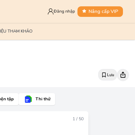
Nâng cấp VIP
Đăng nhập
LIỆU THAM KHẢO
Lưu
yện tập
Thi thử
Đáp án
1 / 50