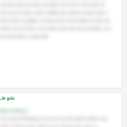
loại hình hoặc mục tiêu, bao gồm cả tổ chức vì lợi nhuận, tổ
chức phi lợi nhuận, doanh nghiệp sản xuất kinh doanh, đơn vị
hành chính sự nghiệp, và công ty lớn. Do đó, đáp án chính xác
nhất là 'Các tổ chức vì lợi nhuận và tổ chức phi lợi nhuận' vì nó
bao hàm phạm vi rộng nhất.
Lời giải:
Đáp án đúng: C
Theo Henry Mintzberg, 10 vai trò của nhà quản trị được chia
thành 3 nhóm chính: Nhóm vai trò tương quan nhân sự