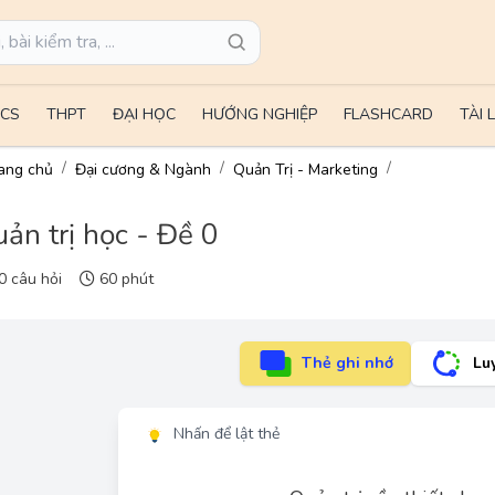
CS
THPT
ĐẠI HỌC
HƯỚNG NGHIỆP
FLASHCARD
TÀI 
ang chủ
Đại cương & Ngành
Quản Trị - Marketing
ản trị học - Đề 0
 câu hỏi
60 phút
Thẻ ghi nhớ
Lu
Nhấn để lật thẻ