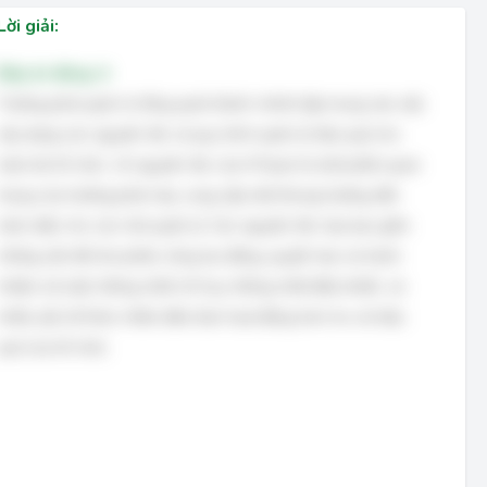
Lời giải:
Đáp án đúng: A
Trường phái quản trị tổng quát (hành chính) tập trung vào việc
xây dựng các nguyên tắc và quy trình quản lý hiệu quả cho
toàn bộ tổ chức. 14 nguyên tắc của H.Fayol là một phần quan
trọng của trường phái này, cung cấp một khung hướng dẫn
toàn diện cho các nhà quản lý. Các nguyên tắc này bao gồm
những vấn đề như phân công lao động, quyền hạn và trách
nhiệm, kỷ luật, thống nhất chỉ huy, thống nhất điều khiển, và
nhiều yếu tố khác nhằm đảm bảo hoạt động trơn tru và hiệu
quả của tổ chức.