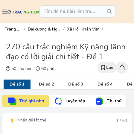
Trang chủ
Đại cương & Ngành
Xã Hội Nhân Văn
270 câu trắc nghiệm Kỹ năng lãnh
đạo có lời giải chi tiết - Đề 1
Lưu
50 câu hỏi
60 phút
Đề số 1
Đề số 2
Đề số 3
Đề số 4
Đề 
Thẻ ghi nhớ
Luyện tập
Thi thử
Nhấn để lật thẻ
Đáp án
1 / 50