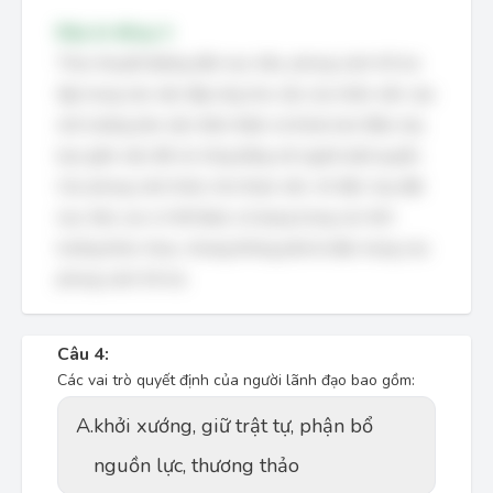
Đáp án đúng: A
Theo thuyết đường dẫn mục tiêu, phong cách hỗ trợ
tập trung vào việc đáp ứng nhu cầu của nhân viên, tạo
môi trường làm việc thân thiện và thoải mái. Điều này
bao gồm việc đối xử công bằng với người dưới quyền.
Các phong cách khác như tham vấn, chỉ dẫn, hay đặt
mục tiêu cao có thể được sử dụng trong các tình
huống khác nhau, nhưng không phải là đặc trưng của
phong cách hỗ trợ.
Câu 4:
Các vai trò quyết định của người lãnh đạo bao gồm:
A.
khởi xướng, giữ trật tự, phận bổ
nguồn lực, thương thảo