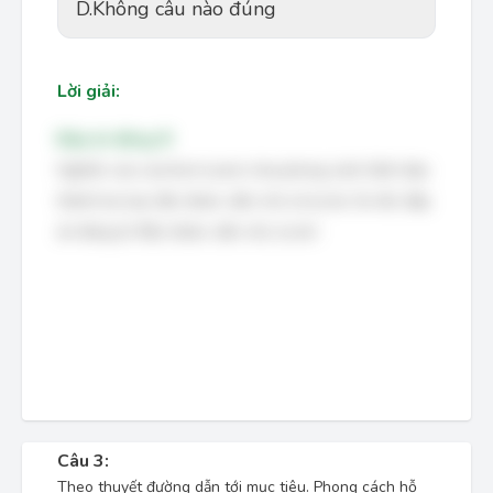
D.
Không câu nào đúng
Lời giải:
Đáp án đúng: B
Nghiên cứu của Kurt Lewin chia phong cách lãnh đạo
thành ba loại: độc đoán, dân chủ và tự do. Do đó, đáp
án đúng là 'Độc đoán, dân chủ, tự do'.
Câu 3:
Theo thuyết đường dẫn tới mục tiêu. Phong cách hỗ