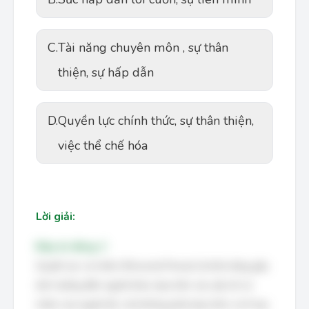
C.
Tài năng chuyên môn , sự thân
thiện, sự hấp dẫn
D.
Quyền lực chính thức, sự thân thiện,
việc thể chế hóa
Lời giải:
Đáp án đúng: C
Quyền lực cá nhân (Personal Power) là khả năng gây
ảnh hưởng đến người khác dựa trên các yếu tố cá
nhân của người đó, chứ không phải dựa trên vị trí hay