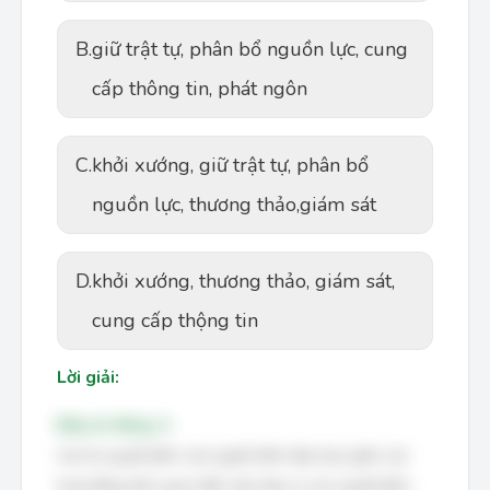
B.
giữ trật tự, phân bổ nguồn lực, cung
cấp thông tin, phát ngôn
C.
khởi xướng, giữ trật tự, phân bổ
nguồn lực, thương thảo,giám sát
D.
khởi xướng, thương thảo, giám sát,
cung cấp thộng tin
Lời giải:
Đáp án đúng: A
Vai trò quyết định của người lãnh đạo bao gồm các
hoạt động liên quan đến việc đưa ra các quyết định