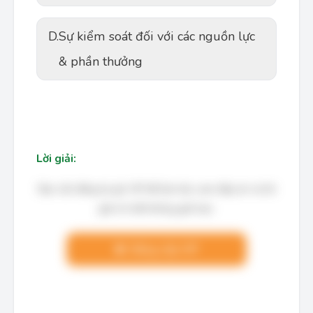
D.
Sự kiểm soát đối với các nguồn lực
& phần thưởng
Lời giải:
Bạn cần đăng ký gói VIP để làm bài, xem đáp án và lời
giải chi tiết không giới hạn.
Nâng cấp VIP