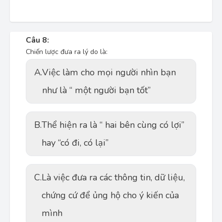
Câu 8:
Chiến lược đưa ra lý do là:
A.
Việc làm cho mọi người nhìn bạn
như là “ một người bạn tốt”
B.
Thể hiện ra là “ hai bên cùng có lợi”
hay “có đi, có lại”
C.
Là việc đưa ra các thông tin, dữ liệu,
chứng cứ để ủng hộ cho ý kiến của
mình