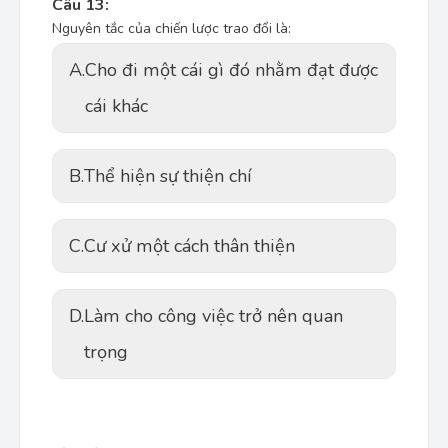
Câu 13:
Nguyên tắc của chiến lược trao đổi là:
A.
Cho đi một cái gì đó nhằm đạt được
cái khác
B.
Thể hiện sự thiện chí
C.
Cư xử một cách thân thiện
D.
Làm cho công việc trở nên quan
trọng