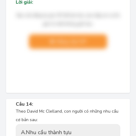
Lời giải:
Bạn cần đăng ký gói VIP để làm bài, xem đáp án và lời
giải chi tiết không giới hạn.
Nâng cấp VIP
Câu 14:
Theo David Mc Clelland, con người có những nhu cầu
cơ bản sau:
A.
Nhu cầu thành tựu