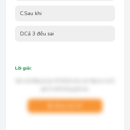
C.
Sau khi
D.
Cả 3 đều sai
Lời giải:
Bạn cần đăng ký gói VIP để làm bài, xem đáp án và lời
giải chi tiết không giới hạn.
Nâng cấp VIP