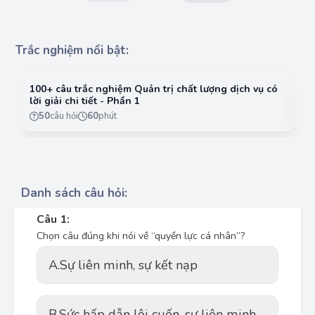
Trắc nghiệm nổi bật:
100+ câu trắc nghiệm Quản trị chất lượng dịch vụ có
10
lời giải chi tiết - Phần 1
lờ
50
câu hỏi
60
phút
Danh sách câu hỏi:
Câu 1:
Chọn câu đúng khi nói về “quyền lực cá nhân”?
A.
Sự liên minh, sự kết nạp
B.
Sức hấp dẫn lôi cuốn, sự liên minh