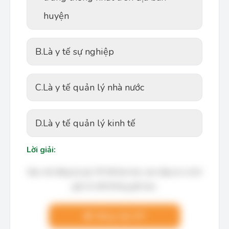
huyện
B.
Là y tế sự nghiệp
C.
Là y tế quản lý nhà nước
D.
Là y tế quản lý kinh tế
Lời giải:
Bạn cần đăng ký gói VIP để làm bài, xem đáp án và lời
giải chi tiết không giới hạn.
Nâng cấp VIP