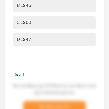
B.
1945
C.
1950
D.
1947
Lời giải:
Bạn cần đăng ký gói VIP để làm bài, xem đáp án và lời
giải chi tiết không giới hạn.
Nâng cấp VIP