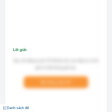
Lời giải:
Bạn cần đăng ký gói VIP để làm bài, xem đáp án và lời
giải chi tiết không giới hạn.
Nâng cấp VIP
Danh sách đề