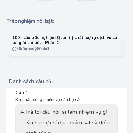
Trắc nghiệm nổi bật:
100+ câu trắc nghiệm Quản trị chất lượng dịch vụ có
10
lời giải chi tiết - Phần 1
lờ
50
câu hỏi
60
phút
Danh sách câu hỏi:
Câu 1:
Khi phân công nhiệm vụ cán bộ cần:
A.
Trả lời câu hỏi: ai làm nhiệm vụ gì
và chịu sự chỉ đạo, giám sát và điều