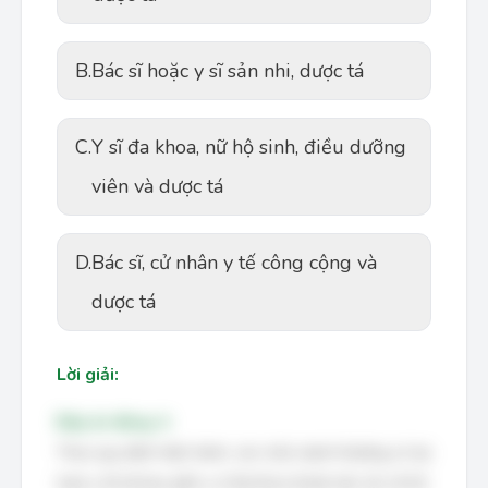
B.
Bác sĩ hoặc y sĩ sản nhi, dược tá
C.
Y sĩ đa khoa, nữ hộ sinh, điều dưỡng
viên và dược tá
D.
Bác sĩ, cử nhân y tế công cộng và
dược tá
Lời giải:
Đáp án đúng: A
Theo quy định hiện hành, các chức danh thường có tại
trạm y tế xã bao gồm y sĩ đa khoa (hoặc bác sĩ), nữ hộ