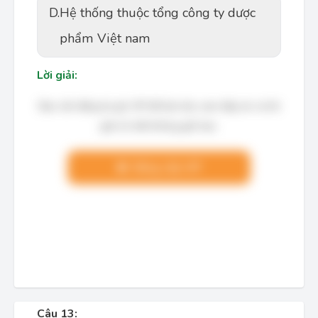
D.
Hệ thống thuộc tổng công ty dược
phẩm Việt nam
Lời giải:
Bạn cần đăng ký gói VIP để làm bài, xem đáp án và lời
giải chi tiết không giới hạn.
Nâng cấp VIP
Câu 13: