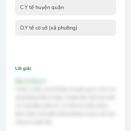
C.
Y tế huyện quận
D.
Y tế cơ sở (xã phường)
Lời giải:
Đáp án đúng: D
Tế bào cơ bản của hệ thống y tế quốc gia là y tế cơ sở
(xã phường). Đây là tuyến y tế gần dân nhất, thực hiện
các hoạt động chăm sóc sức khỏe ban đầu, phòng
bệnh, khám chữa bệnh thông thường và phục hồi chức
năng cho người dân.