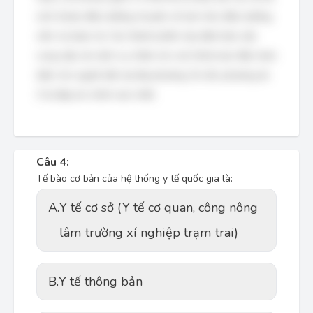
sinh (hoặc điều dưỡng chuyên về sản nhi), điều dưỡng
viên và dược tá. Các thành phần này đảm bảo việc
cung cấp các dịch vụ chăm sóc sức khỏe ban đầu toàn
diện cho người dân tại địa phương. Do đó, phương án
3 là đáp án chính xác nhất.
Câu 4:
Tế bào cơ bản của hệ thống y tế quốc gia là:
A.
Y tế cơ sở (Y tế cơ quan, công nông
lâm trường xí nghiệp trạm trai)
B.
Y tế thông bản