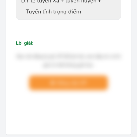
D.
Y tế tuyến Xã + tuyến huyện +
Tuyến tỉnh trọng điểm
Lời giải:
Bạn cần đăng ký gói VIP để làm bài, xem đáp án và lời
giải chi tiết không giới hạn.
Nâng cấp VIP