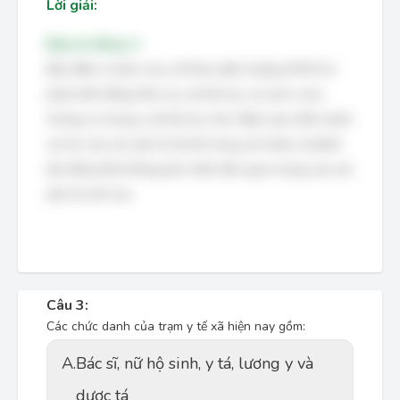
Lời giải:
Đáp án đúng: A
Đặc điểm cơ bản của y tế theo định hướng XHCN là
phát triển đồng thời cả y xã hội học và sinh y học,
nhưng coi trọng y xã hội học hơn. Điều này nhấn mạnh
vai trò của các yếu tố xã hội trong sức khỏe và bệnh
tật, đồng thời không phủ nhận tầm quan trọng của các
yếu tố sinh học.
Câu 3:
Các chức danh của trạm y tế xã hiện nay gồm:
A.
Bác sĩ, nữ hộ sinh, y tá, lương y và
dược tá