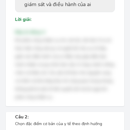
giám sát và điều hành của ai
Lời giải:
Đáp án đúng: A
Khi phân công nhiệm vụ cho cán bộ, cần làm rõ ai sẽ
thực hiện công việc gì, và người đó chịu sự chỉ đạo,
giám sát, điều hành của ai. Điều này giúp đảm bảo
trách nhiệm và quy trình làm việc rõ ràng, tránh chồng
chéo và thiếu sót. Các yếu tố khác như nguyện vọng
cá nhân và khả năng thực thi cũng quan trọng nhưng
không phải là yếu tố tiên quyết cần trả lời ngay khi
phân công nhiệm vụ.
Câu 2:
Chọn đặc điểm cơ bản của y tế theo định hướng