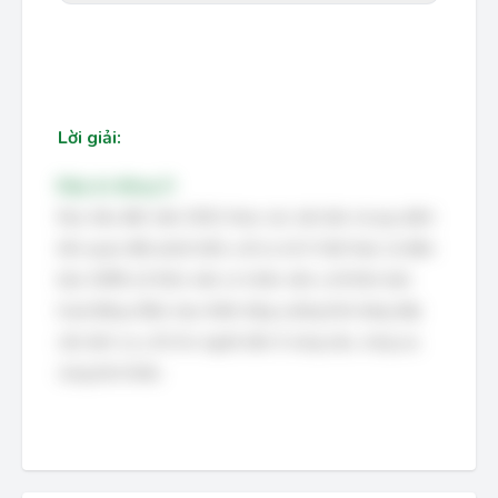
Lời giải:
Đáp án đúng: D
Mục tiêu đến năm 2010, theo các văn bản và quy định
liên quan đến phát triển y tế cơ sở ở Việt Nam, là đảm
bảo 100% số thôn, bản có nhân viên y tế thôn bản
hoạt động. Điều này nhằm tăng cường khả năng tiếp
cận dịch vụ y tế cho người dân ở vùng sâu, vùng xa,
vùng khó khăn.