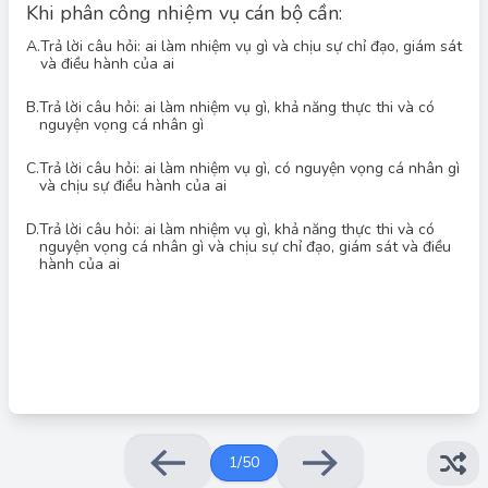
Khi phân công nhiệm vụ cán bộ cần:
A.
Trả lời câu hỏi: ai làm nhiệm vụ gì và chịu sự chỉ đạo, giám sát
và điều hành của ai
B.
Trả lời câu hỏi: ai làm nhiệm vụ gì, khả năng thực thi và có
nguyện vọng cá nhân gì
Đáp án đúng: A
Khi phân công nhiệm vụ cho cán bộ, cần làm rõ ai sẽ thực hiện
công việc gì, và người đó chịu sự chỉ đạo, giám sát, điều hành
C.
Trả lời câu hỏi: ai làm nhiệm vụ gì, có nguyện vọng cá nhân gì
của ai. Điều này giúp đảm bảo trách nhiệm và quy trình làm việc
và chịu sự điều hành của ai
rõ ràng, tránh chồng chéo và thiếu sót. Các yếu tố khác như
nguyện vọng cá nhân và khả năng thực thi cũng quan trọng
D.
Trả lời câu hỏi: ai làm nhiệm vụ gì, khả năng thực thi và có
nhưng không phải là yếu tố tiên quyết cần trả lời ngay khi phân
nguyện vọng cá nhân gì và chịu sự chỉ đạo, giám sát và điều
công nhiệm vụ.
hành của ai
1
/
50