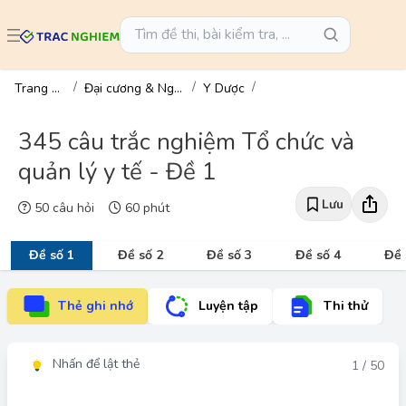
Trang chủ
Đại cương & Ngành
Y Dược
345 câu trắc nghiệm Tổ chức và
quản lý y tế - Đề 1
Lưu
50 câu hỏi
60 phút
Đề số 1
Đề số 2
Đề số 3
Đề số 4
Đề 
Thẻ ghi nhớ
Luyện tập
Thi thử
Nhấn để lật thẻ
Đáp án
1 / 50