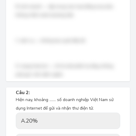
B: kinh doanh → tập trung vào hoạt động mua bán,
không nhấn mạnh phương tiện
C: dịch vụ → không bao quát đầy đủ
D: mạng Internet → chỉ là một phần hạ tầng, không
phải góc nhìn định nghĩa
Câu 2:
Hiện nay, khoảng ……. số doanh nghiệp Việt Nam sử
dụng Internet để gửi và nhận thư điện tử.
A.
20%