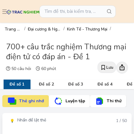
Trang chủ
Đại cương & Ngành
Kinh Tế - Thương Mại
700+ câu trắc nghiệm Thương mại
điện tử có đáp án - Đề 1
Lưu
50 câu hỏi
60 phút
Đề số 1
Đề số 2
Đề số 3
Đề số 4
Đề 
Thẻ ghi nhớ
Luyện tập
Thi thử
Nhấn để lật thẻ
Đáp án
1 / 50
Đáp án đúng: A