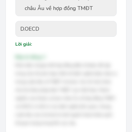
châu Âu về hợp đồng TMĐT
D.
OECD
Lời giải:
Đáp án đúng: C
Khái niệm về giao kết hợp đồng điện tử được đề cập
trong câu hỏi phù hợp nhất với định nghĩa được đưa ra
trong Luật mẫu về TMĐT Uncitral. Các tổ chức khác
như Dự thảo pháp lệnh TMĐT của Việt Nam, Nhóm
nghiên cứu thuộc uỷ ban châu Âu về hợp đồng TMĐT,
và OECD có thể có các định nghĩa liên quan, nhưng
Luật mẫu của Uncitral là một nguồn tham khảo quốc
tế quan trọng trong lĩnh vực này.