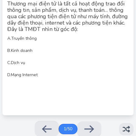
Đáp án đúng là: A. Truyền thông
Thương mại điện tử là tất cả hoạt động trao đổi
thông tin, sản phẩm, dịch vụ, thanh toán… thông
qua các phương tiện điện tử như máy tính, đường
Vì:
dây điện thoại, internet và các phương tiện khác.
Đây là TMĐT nhìn từ góc độ:
Định nghĩa này nhấn mạnh việc trao đổi thông tin, sản phẩm,
dịch vụ và thanh toán thông qua các phương tiện điện tử.
A.
Truyền thông
Trọng tâm là kênh và phương tiện truyền tải thông tin (máy
B.
Kinh doanh
tính, Internet, điện thoại...), nên đây là góc nhìn truyền thông
(communication perspective).
C.
Dịch vụ
Các phương án khác:
D.
Mạng Internet
B: kinh doanh → tập trung vào hoạt động mua bán, không
nhấn mạnh phương tiện
C: dịch vụ → không bao quát đầy đủ
D: mạng Internet → chỉ là một phần hạ tầng, không phải góc
nhìn định nghĩa
1
/
50