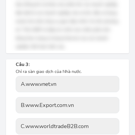
liệu thống kê và khảo sát, phần lớn các doanh nghiệp,
đặc biệt là các doanh nghiệp vừa và lớn, đều sử dụng
email như một công cụ giao tiếp chính. Do đó, phương
án 'Trên 60%' là đáp án chính xác nhất, phản ánh
đúng thực trạng sử dụng Internet của các doanh
nghiệp Việt Nam hiện nay.
Câu 3:
Chỉ ra sàn giao dịch của Nhà nước.
A.
www.vnet.vn
B.
www.Export.com.vn
C.
www.worldtradeB2B.com