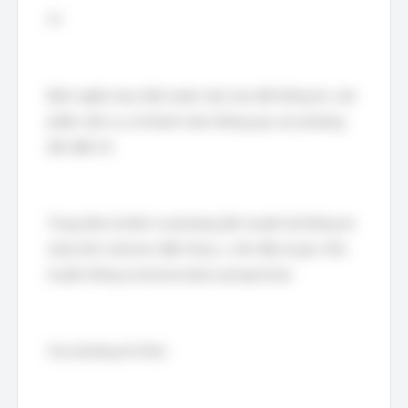
Vì:
Định nghĩa này nhấn mạnh việc trao đổi thông tin, sản
phẩm, dịch vụ và thanh toán thông qua các phương
tiện điện tử.
Trọng tâm là kênh và phương tiện truyền tải thông tin
(máy tính, Internet, điện thoại...), nên đây là góc nhìn
truyền thông (communication perspective).
Các phương án khác: