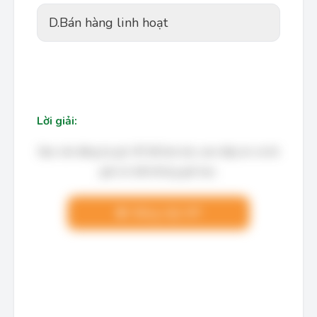
D.
Bán hàng linh hoạt
Lời giải:
Bạn cần đăng ký gói VIP để làm bài, xem đáp án và lời
giải chi tiết không giới hạn.
Nâng cấp VIP