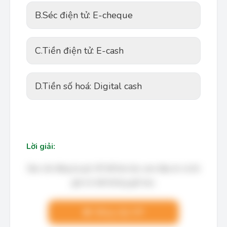
B.
Séc điện tử: E-cheque
C.
Tiền điện tử: E-cash
D.
Tiền số hoá: Digital cash
Lời giải:
Bạn cần đăng ký gói VIP để làm bài, xem đáp án và lời
giải chi tiết không giới hạn.
Nâng cấp VIP