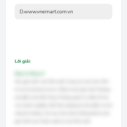
D.
www.vnemart.com.vn
Lời giải:
Đáp án đúng: D
Sàn giao dịch của Nhà nước trong các lựa chọn trên
là www.vnemart.com.vn. Đây là sàn giao dịch thương
mại điện tử do Bộ Công Thương quản lý, nhằm hỗ trợ
các doanh nghiệp Việt Nam quảng bá sản phẩm và mở
rộng thị trường. Các lựa chọn khác không phải là sàn
giao dịch trực thuộc quản lý của Nhà nước.