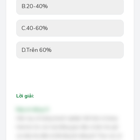
B.
20-40%
C.
40-60%
D.
Trên 60%
Lời giải:
Đáp án đúng: D
Hiện nay, số lượng doanh nghiệp Việt Nam sử dụng
Internet cho các hoạt động giao tiếp cơ bản như gửi
và nhận thư điện tử đã tăng lên đáng kể. Theo các số