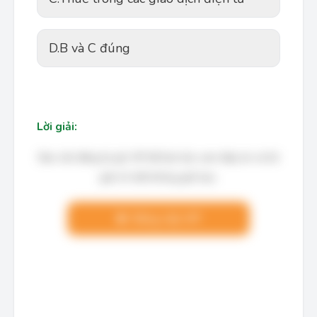
D.
B và C đúng
Lời giải:
Bạn cần đăng ký gói VIP để làm bài, xem đáp án và lời
giải chi tiết không giới hạn.
Nâng cấp VIP