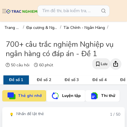
Trang chủ
Đại cương & Ngành
Tài Chính - Ngân Hàng
700+ câu trắc nghiệm Nghiệp vụ
ngân hàng có đáp án - Đề 1
Lưu
50 câu hỏi
60 phút
Đề số 1
Đề số 2
Đề số 3
Đề số 4
Đề 
Thẻ ghi nhớ
Luyện tập
Thi thử
Nhấn để lật thẻ
Đáp án
1 / 50