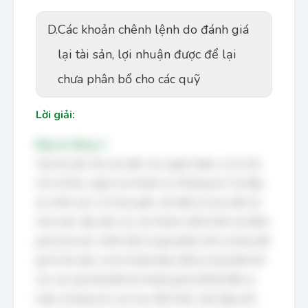
D.
Các khoản chênh lệnh do đánh giá
lại tài sản, lợi nhuận được để lại
chưa phân bổ cho các quỹ
Lời giải:
Đáp án đúng: C
Câu hỏi yêu cầu xác định các nguồn được coi là vốn
chủ sở hữu, ngoài các khoản nợ. Phương án 3 là đáp
án chính xác vì nó bao gồm: vốn đầu tư mua sắm do
nhà nước cấp (nếu có), các khoản chênh lệch do đánh
giá lại tài sản, chênh lệch tỷ giá (phản ánh sự thay đổi
giá trị tài sản), và lợi nhuận được để lại chưa phân bổ
cho các quỹ (là phần lợi nhuận giữ lại để tái đầu tư
hoặc sử dụng cho các mục đích khác, làm tăng vốn