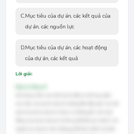
C.
Mục tiêu của dự án, các kết quả của
dự án, các nguồn lực
D.
Mục tiêu của dự án, các hoạt động
của dự án, các kết quả
Lời giải:
Đáp án đúng: B
Nội dung chính của một dự án đầu tư cần bao gồm:
mục tiêu của dự án (dự án hướng đến điều gì?), các kết
quả của dự án (dự án sẽ tạo ra những gì?), các hoạt
động của dự án (dự án sẽ làm gì để đạt mục tiêu?), các
nguồn lực (dự án cần những gì để thực hiện?) và hiệu