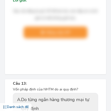
Lời giải:
Bạn cần đăng ký gói VIP để làm bài, xem đáp án và lời
giải chi tiết không giới hạn.
Nâng cấp VIP
Câu 13:
Vốn pháp định của NHTM do ai quy định?
A.
Do từng ngân hàng thương mại tự
Danh sách đề
quy định