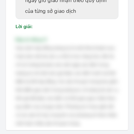
ngày giờ giao nhận theo quy định
của từng sở giao dịch
Lời giải:
Đáp án đúng: D
Giao dịch hợp đồng tương lai là một thỏa thuận mua
hoặc bán một tài sản cụ thể (ví dụ: hàng hóa, tiền tệ,
chỉ số chứng khoán) vào một ngày xác định trong
tương lai với một mức giá được xác định trước tại thời
điểm ký kết hợp đồng. Các yếu tố quan trọng bao gồm:
thời điểm giao dịch trong tương lai, số lượng tài sản cụ
thể, giá đã được xác định và thời gian giao nhận theo
quy định của sở giao dịch. Phương án 4 bao gồm tất
cả các yếu tố này, trong khi các phương án khác thiếu
một hoặc nhiều yếu tố quan trọng.