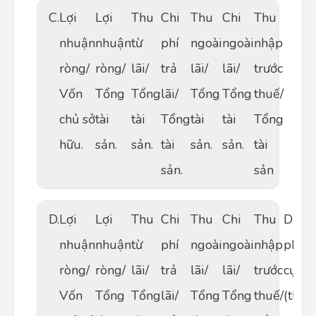
C.
Lợi
Lợi
Thu
Chi
Thu
Chi
Thu
nhuận
nhuận
từ
phí
ngoài
ngoài
nhập
ròng/
ròng/
lãi/
trả
lãi/
lãi/
trước
Vốn
Tổng
Tổng
lãi/
Tổng
Tổng
thuế/
chủ sở
tài
tài
Tổng
tài
tài
Tổng
hữu.
sản.
sản.
tài
sản.
sản.
tài
sản.
sản
D.
Lợi
Lợi
Thu
Chi
Thu
Chi
Thu
Dự
nhuận
nhuận
từ
phí
ngoài
ngoài
nhập
phòn
ròng/
ròng/
lãi/
trả
lãi/
lãi/
trước
cụ th
Vốn
Tổng
Tổng
lãi/
Tổng
Tổng
thuế/
(theo