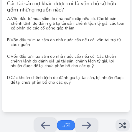
Các tài sản nợ khác được coi là vốn chủ sở hữu
gồm những nguồn nào?
Đáp án đúng: C
A.
Vốn đầu tư mua sắm do nhà nước cấp nếu có. Các khoản
Câu hỏi yêu cầu xác định các nguồn được coi là vốn chủ sở
chênh lệnh do đánh giá lại tài sản, chênh lệch tỷ giá; các loại
hữu, ngoài các khoản nợ. Phương án 3 là đáp án chính xác vì
cổ phần do các cổ đông góp thêm
nó bao gồm: vốn đầu tư mua sắm do nhà nước cấp (nếu có),
các khoản chênh lệch do đánh giá lại tài sản, chênh lệch tỷ giá
B.
Vốn đầu tư mua sắm do nhà nước cấp nếu có; vốn tài trợ từ
(phản ánh sự thay đổi giá trị tài sản), và lợi nhuận được để lại
các nguồn
chưa phân bổ cho các quỹ (là phần lợi nhuận giữ lại để tái đầu
tư hoặc sử dụng cho các mục đích khác, làm tăng vốn chủ sở
hữu). Các yếu tố này đều góp phần làm tăng vốn chủ sở hữu
C.
Vốn đầu tư mua sắm do nhà nước cấp nếu có. Các khoản
của một tổ chức.
chênh lệnh do đánh giá lại tài sản, chênh lệch tỷ giá, lợi
nhuận được để lại chưa phân bổ cho các quỹ
Phương án 1 thiếu 'lợi nhuận được để lại chưa phân bổ cho các
quỹ'. Phương án 2 lại bao gồm 'vốn tài trợ từ các nguồn' mà
D.
Các khoản chênh lệnh do đánh giá lại tài sản, lợi nhuận được
không phải lúc nào cũng được coi là vốn chủ sở hữu (có thể là
để lại chưa phân bổ cho các quỹ
nợ). Phương án 4 thiếu 'vốn đầu tư mua sắm do nhà nước cấp'.
1
/
50