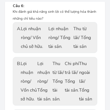
Câu 6:
Khi đánh giá khả năng sinh lời có thể lượng hóa thành
những chỉ tiêu nào?
A.
Lợi nhuận
Lợi nhuận
Thu từ
ròng/ Vốn
ròng/ Tổng
lãi/ Tổng
chủ sở hữu.
tài sản.
tài sản
B.
Lợi
Lợi
Thu
Chi phí
Thu
nhuận
nhuận
từ lãi/
trả lãi/
ngoài
ròng/
ròng/
Tổng
Tổng
lãi/
Vốn chủ
Tổng
tài
tài sản.
Tổng
sở hữu.
tài sản.
sản.
tài sản