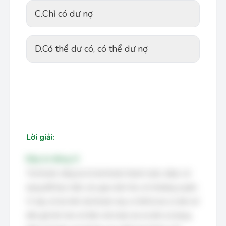
C.
Chỉ có dư nợ
D.
Có thể dư có, có thể dư nợ
Lời giải:
Đáp án đúng: D
Tài khoản vãng lai là tài khoản thanh toán, được sử
dụng để thực hiện các giao dịch thu chi thường xuyên.
Vì vậy, số dư trên tài khoản này có thể là dư có (khi số
tiền gửi lớn hơn số tiền chi) hoặc dư nợ (khi sử dụng