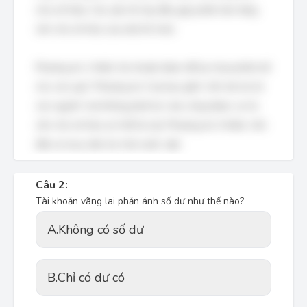
chủ sở hữu). Các yếu tố này đều góp phần làm tăng
vốn chủ sở hữu của một tổ chức.
Phương án 1 thiếu 'lợi nhuận được để lại chưa phân bổ
cho các quỹ'. Phương án 2 lại bao gồm 'vốn tài trợ từ
các nguồn' mà không phải lúc nào cũng được coi là
vốn chủ sở hữu (có thể là nợ). Phương án 4 thiếu 'vốn
đầu tư mua sắm do nhà nước cấp'.
Câu 2:
Tài khoản vãng lai phản ánh số dư như thế nào?
A.
Không có số dư
B.
Chỉ có dư có