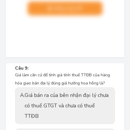
Nâng cấp VIP
Câu 9:
Giá làm căn cứ để tính giá tính thuế TTĐB của hàng
hóa giao bán đại lý đúng giá hưởng hoa hồng là?
A.
Giá bán ra của bên nhận đại lý chưa
có thuế GTGT và chưa có thuế
TTĐB