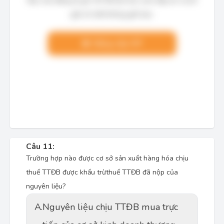
Bạn cần đăng ký gói VIP để làm bài, xem đáp án và lời
giải chi tiết không giới hạn.
Nâng cấp VIP
Câu 11:
Trường hợp nào được cơ sở sản xuất hàng hóa chịu
thuế TTĐB được khấu trừthuế TTĐB đã nộp của
nguyên liệu?
A.
Nguyên liệu chịu TTĐB mua trực