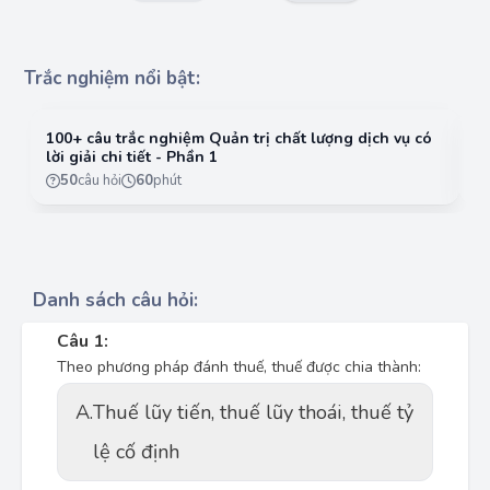
Trắc nghiệm nổi bật:
100+ câu trắc nghiệm Quản trị chất lượng dịch vụ có
10
lời giải chi tiết - Phần 1
lờ
50
câu hỏi
60
phút
Danh sách câu hỏi:
Câu 1:
Theo phương pháp đánh thuế, thuế được chia thành:
A.
Thuế lũy tiến, thuế lũy thoái, thuế tỷ
lệ cố định