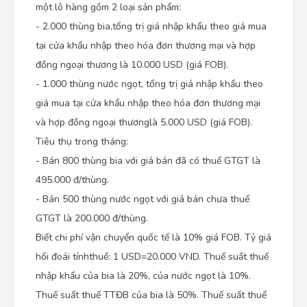
một lô hàng gồm 2 loại sản phẩm:
- 2.000 thùng bia,tổng trị giá nhập khẩu theo giá mua
tại cửa khẩu nhập theo hóa đơn thương mại và hợp
đồng ngoại thương là 10.000 USD (giá FOB).
- 1.000 thùng nước ngọt, tổng trị giá nhập khẩu theo
giá mua tại cửa khẩu nhập theo hóa đơn thương mại
và hợp đồng ngoại thươnglà 5.000 USD (giá FOB).
Tiêu thụ trong tháng:
- Bán 800 thùng bia với giá bán đã có thuế GTGT là
495.000 đ/thùng.
- Bán 500 thùng nước ngọt với giá bán chưa thuế
GTGT là 200.000 đ/thùng.
Biết chi phí vận chuyển quốc tế là 10% giá FOB. Tỷ giá
hối đoái tínhthuế: 1 USD=20.000 VND. Thuế suất thuế
nhập khẩu của bia là 20%, của nước ngọt là 10%.
Thuế suất thuế TTĐB của bia là 50%. Thuế suất thuế