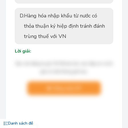
D.
Hàng hóa nhập khẩu từ nước có
thỏa thuận ký hiệp định tránh đánh
trùng thuế với VN
Lời giải:
Bạn cần đăng ký gói VIP để làm bài, xem đáp án và lời
giải chi tiết không giới hạn.
Nâng cấp VIP
Danh sách đề