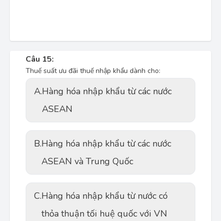
Câu 15:
Thuế suất ưu đãi thuế nhập khẩu dành cho:
A.
Hàng hóa nhập khẩu từ các nước
ASEAN
B.
Hàng hóa nhập khẩu từ các nước
ASEAN và Trung Quốc
C.
Hàng hóa nhập khẩu từ nước có
thỏa thuận tối huệ quốc với VN