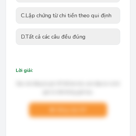
C.
Lập chứng từ chi tiền theo qui định
D.
Tất cả các câu đều đúng
Lời giải:
Bạn cần đăng ký gói VIP để làm bài, xem đáp án và lời
giải chi tiết không giới hạn.
Nâng cấp VIP