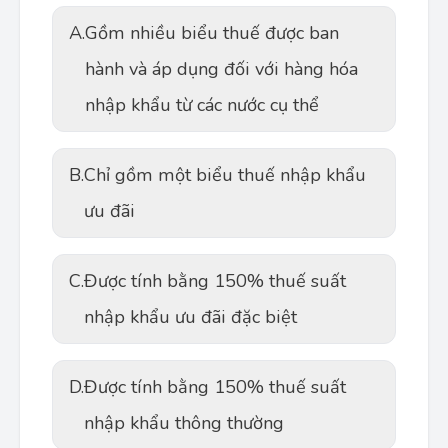
A.
Gồm nhiều biểu thuế được ban
hành và áp dụng đối với hàng hóa
nhập khẩu từ các nước cụ thể
B.
Chỉ gồm một biểu thuế nhập khẩu
ưu đãi
C.
Được tính bằng 150% thuế suất
nhập khẩu ưu đãi đặc biệt
D.
Được tính bằng 150% thuế suất
nhập khẩu thông thường