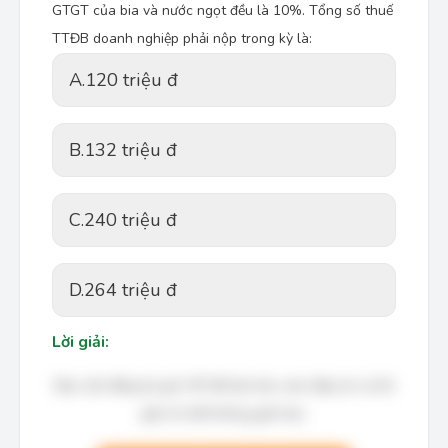
GTGT của bia và nước ngọt đều là 10%. Tổng số thuế
TTĐB doanh nghiệp phải nộp trong kỳ là:
A.
120 triệu đ
B.
132 triệu đ
C.
240 triệu đ
D.
264 triệu đ
Lời giải:
Bạn cần đăng ký gói VIP để làm bài, xem đáp án và lời
giải chi tiết không giới hạn.