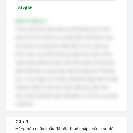
Lời giải:
Đáp án đúng: A
Thuế suất thuế nhập khẩu ưu đãi không chỉ có một
biểu thuế duy nhất mà có nhiều biểu thuế khác nhau
áp dụng cho hàng hóa nhập khẩu từ các quốc gia
khác nhau. Các biểu thuế này được ban hành và áp
dụng riêng biệt tùy thuộc vào thỏa thuận thương mại
giữa Việt Nam và quốc gia xuất xứ hàng hóa. Phương
án 2, 3 và 4 đều sai vì thuế suất thuế nhập khẩu ưu đãi
không cố định ở một mức duy nhất hoặc được tính
theo một tỷ lệ phần trăm nhất định so với các loại thuế
suất khác.
Câu 6:
Hàng hóa nhập khẩu đã nộp thuế nhập khẩu, sau đó