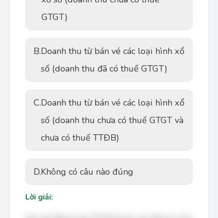
GTGT)
B.
Doanh thu từ bán vé các loại hình xổ
số (doanh thu đã có thuế GTGT)
C.
Doanh thu từ bán vé các loại hình xổ
số (doanh thu chưa có thuế GTGT và
chưa có thuế TTĐB)
D.
Không có câu nào đúng
Lời giải: