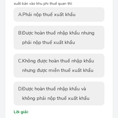
xuất bán vào khu phi thuế quan thì:
A.
Phải nộp thuế xuất khẩu
B.
Được hoàn thuế nhập khẩu nhưng
phải nộp thuế xuất khẩu
C.
Không được hoàn thuế nhập khẩu
nhưng được miễn thuế xuất khẩu
D.
Được hoàn thuế nhập khẩu và
không phải nộp thuế xuất khẩu
Lời giải: