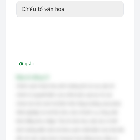
D.
Yếu tố văn hóa
Lời giải:
Đáp án đúng: D
Chính sách thuế chịu ảnh hưởng lớn từ các yếu tố
chính trị (quyết định của chính phủ, áp lực từ các
nhóm lợi ích), kinh tế (tình hình tăng trưởng, lạm phát,
thất nghiệp) và xã hội (nhu cầu về dịch vụ công, bất
bình đẳng thu nhập). Yếu tố văn hóa, mặc dù có thể
ảnh hưởng đến một số khía cạnh nhất định như thái độ
đối với việc nộp thuế, nhưng ít tác động trực tiếp và