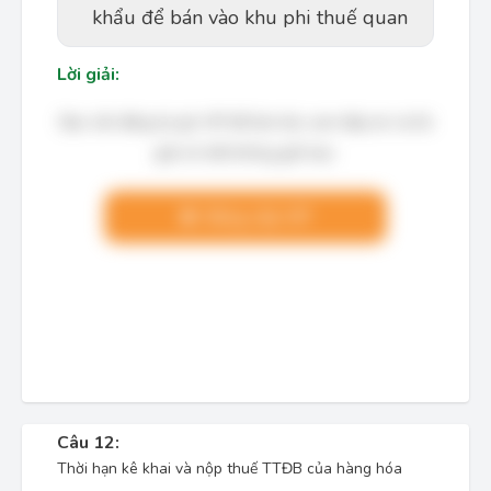
khẩu để bán vào khu phi thuế quan
Lời giải:
Bạn cần đăng ký gói VIP để làm bài, xem đáp án và lời
giải chi tiết không giới hạn.
Nâng cấp VIP
Câu 12:
Thời hạn kê khai và nộp thuế TTĐB của hàng hóa