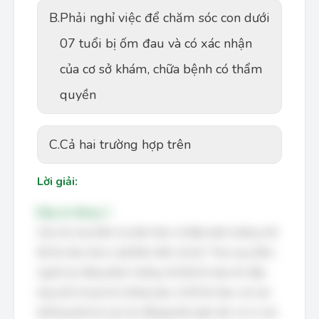
B.
Phải nghỉ việc để chăm sóc con dưới
07 tuổi bị ốm đau và có xác nhận
của cơ sở khám, chữa bệnh có thẩm
quyền
C.
Cả hai trường hợp trên
Lời giải:
Đáp án đúng: C
Câu hỏi này kiểm tra kiến thức về điều kiện hưởng chế
độ ốm đau theo Luật Bảo hiểm xã hội. Theo quy định,
người lao động được hưởng chế độ ốm đau khi đáp
ứng một trong hai trường hợp: (1) Bị ốm đau, tai nạn
(không phải tai nạn lao động) phải nghỉ việc và có xác