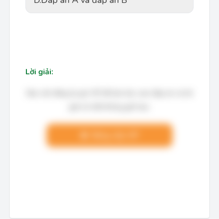
D.
Đáp án A và đáp án B
Lời giải:
Bạn cần đăng ký gói VIP để làm bài, xem đáp án và lời
giải chi tiết không giới hạn.
Nâng cấp VIP