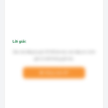
Lời giải:
Bạn cần đăng ký gói VIP để làm bài, xem đáp án và lời
giải chi tiết không giới hạn.
Nâng cấp VIP