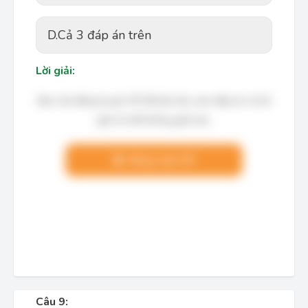
D.
Cả 3 đáp án trên
Lời giải:
Bạn cần đăng ký gói VIP để làm bài, xem đáp án và lời
giải chi tiết không giới hạn.
Nâng cấp VIP
Câu 9: