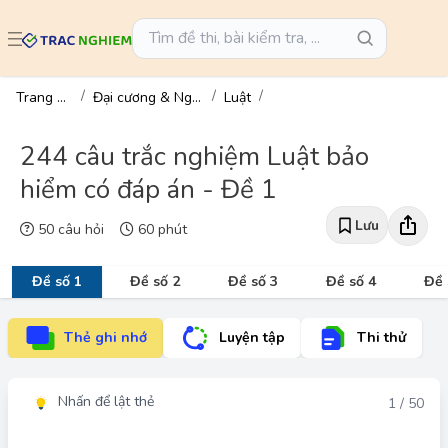
Trang chủ
Đại cương & Ngành
Luật
244 câu trắc nghiệm Luật bảo
hiểm có đáp án - Đề 1
Lưu
50 câu hỏi
60 phút
Đề số 1
Đề số 2
Đề số 3
Đề số 4
Đề 
Thẻ ghi nhớ
Luyện tập
Thi thử
Nhấn để lật thẻ
Đáp án
1 / 50