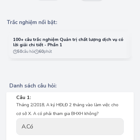
Trắc nghiệm nổi bật:
100+ câu trắc nghiệm Quản trị chất lượng dịch vụ có
10
lời giải chi tiết - Phần 1
lờ
50
câu hỏi
60
phút
Danh sách câu hỏi:
Câu 1:
Tháng 2/2018, A ký HĐLĐ 2 tháng vào làm việc cho
cơ sở X. A có phải tham gia BHXH không?
A.
Có