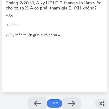
Tháng 2/2018, A ký HĐLĐ 2 tháng vào làm việc
cho cơ sở X. A có phải tham gia BHXH không?
A.
Có
B.
Không
Đáp án đúng: A
C.
Tùy thỏa thuận giữa A và cơ sở X
Theo quy định của Luật Bảo hiểm xã hội hiện hành, người lao
động có hợp đồng lao động từ đủ 01 tháng trở lên thuộc đối
tượng tham gia bảo hiểm xã hội bắt buộc. Vì vậy, trường hợp
của A ký hợp đồng lao động 2 tháng với cơ sở X thì A thuộc
đối tượng tham gia BHXH bắt buộc.
1
/
50