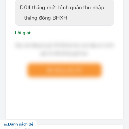
D.
04 tháng mức bình quân thu nhập
tháng đóng BHXH
Lời giải:
Bạn cần đăng ký gói VIP để làm bài, xem đáp án và lời
giải chi tiết không giới hạn.
Nâng cấp VIP
Danh sách đề