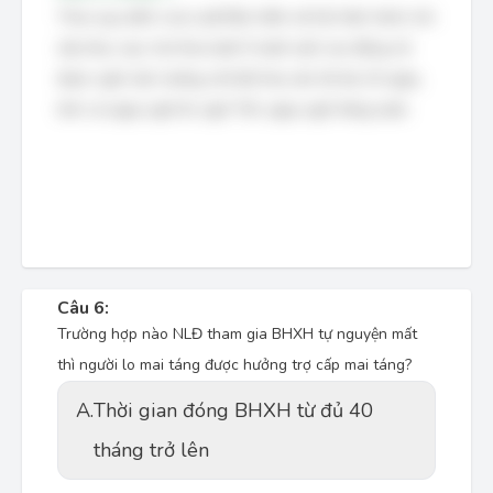
Theo quy định của Luật Bảo hiểm xã hội hiện hành, khi
sẩy thai, nạo, hút thai dưới 5 tuần tuổi, lao động nữ
được nghỉ việc hưởng chế độ thai sản tối đa 10 ngày,
tính cả ngày nghỉ lễ, nghỉ Tết, ngày nghỉ hằng tuần.
Câu 6:
Trường hợp nào NLĐ tham gia BHXH tự nguyện mất
thì người lo mai táng được hưởng trợ cấp mai táng?
A.
Thời gian đóng BHXH từ đủ 40
tháng trở lên