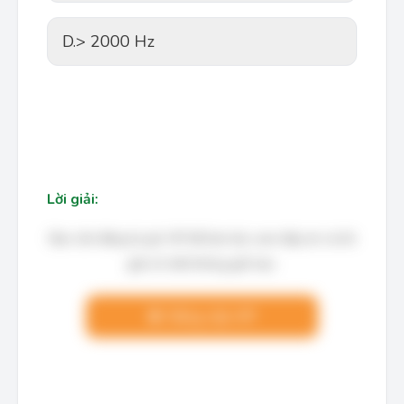
D.
> 2000 Hz
Lời giải:
Bạn cần đăng ký gói VIP để làm bài, xem đáp án và lời
giải chi tiết không giới hạn.
Nâng cấp VIP