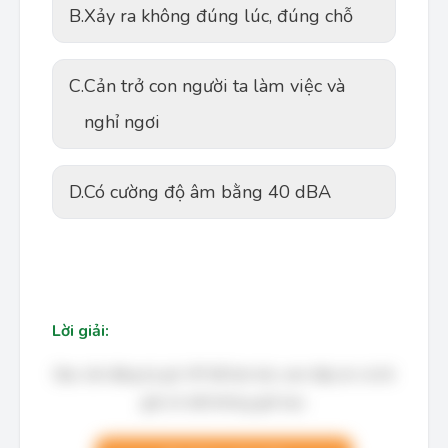
B.
Xảy ra không đúng lúc, đúng chỗ
C.
Cản trở con người ta làm việc và
nghỉ ngơi
D.
Có cường độ âm bằng 40 dBA
Lời giải:
Bạn cần đăng ký gói VIP để làm bài, xem đáp án và lời
giải chi tiết không giới hạn.