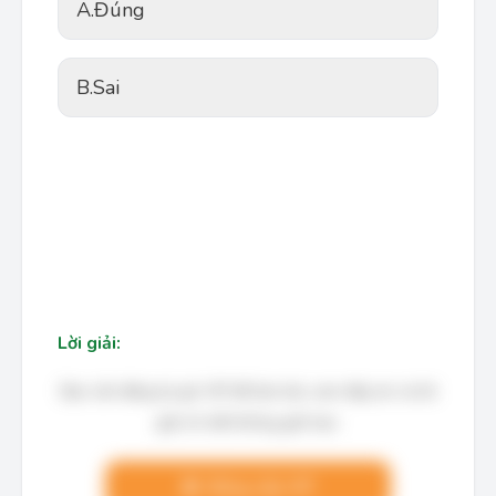
A.
Đúng
B.
Sai
Lời giải:
Bạn cần đăng ký gói VIP để làm bài, xem đáp án và lời
giải chi tiết không giới hạn.
Nâng cấp VIP