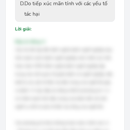
D.
Do tiếp xúc mãn tính với các yếu tố
tác hại
Lời giải:
Đáp án đúng: A
Câu hỏi đề cập đến định nghĩa bệnh nghề nghiệp dựa
trên danh sách bệnh nghề nghiệp sớm nhất của Việt
Nam năm 1976. Định nghĩa bệnh nghề nghiệp tập
trung vào mối quan hệ giữa bệnh và nghề nghiệp, đặc
biệt là các yếu tố độc hại đặc trưng của nghề đó gây
ra bệnh. Vì vậy, đáp án đúng nhất là phương án 1 vì
nó nhấn mạnh tính đặc trưng của bệnh đối với một
nghề cụ thể và yếu tố độc hại riêng của nghề đó.
Các phương án khác không hoàn toàn chính xác vì: