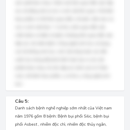
sản xuất khác nhau. Chăn nuôi liên quan đến việc tiếp
xúc với động vật và các vi sinh vật liên quan. Chế biến
thực phẩm có thể liên quan đến vi khuẩn, nấm men và
các vi sinh vật khác. Y và thú y liên quan đến việc
chẩn đoán và điều trị bệnh, thường liên quan đến việc
tiếp xúc với mầm bệnh. Công nghệ sinh học sử dụng
các hệ thống sinh học, sinh vật sống hoặc các dẫn
xuất của chúng để phát triển hoặc tạo ra các sản
phẩm khác nhau. Do đó, đáp án chính xác là 'Chăn
nuôi, chế biến thực phẩm, y và thú y, công nghệ sinh
học'.
Câu 5:
Danh sách bệnh nghề nghiệp sớm nhất của Việt nam
năm 1976 gồm 8 bệnh: Bệnh bụi phổi Silic, bệnh bụi
phổi Asbest , nhiễm độc chì, nhiếm độc thủy ngân,