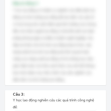
Đáp án đúng: C
Y học lao động có nhiệm vụ nghiên cứu điều kiện lao
động và môi trường lao động để xác định các yếu tố
có hại trong sản xuất, đánh giá ảnh hưởng của chúng
đến sức khỏe người lao động, từ đó đề xuất các biện
pháp phòng ngừa và điều trị bệnh nghề nghiệp. Các
đáp án khác như tổ chức lao động hợp lý hơn, xây
dựng luật lệ vệ sinh lao động (dù liên quan) hoặc
nâng cao năng suất lao động chỉ là những mục tiêu
gián tiếp hoặc các khía cạnh khác của vấn đề, không
bao trùm được mục tiêu chính của việc nghiên cứu
điều kiện và môi trường lao động.
Câu 3:
Y học lao động nghiên cứu các quá trình công nghệ
để: