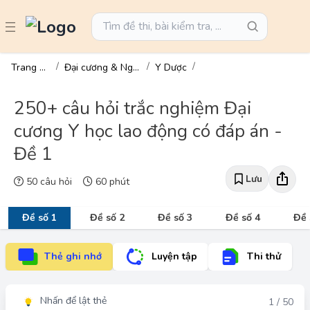
Trang chủ
Đại cương & Ngành
Y Dược
250+ câu hỏi trắc nghiệm Đại
cương Y học lao động có đáp án -
Đề 1
Lưu
50 câu hỏi
60 phút
Đề số 1
Đề số 2
Đề số 3
Đề số 4
Đề 
Thẻ ghi nhớ
Luyện tập
Thi thử
Nhấn để lật thẻ
Đáp án
1 / 50