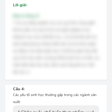
Lời giải:
Đáp án đúng: D
Y học lao động nghiên cứu các quá trình công nghệ
để xác định các yếu tố tác hại nghề nghiệp (ví dụ:
tiếng ồn, bụi, hóa chất độc hại,...) và từ đó đề xuất các
biện pháp phòng chống nhằm bảo vệ sức khỏe người
lao động. Các biện pháp này có thể bao gồm thay đổi
quy trình sản xuất, sử dụng thiết bị bảo hộ cá nhân, cải
thiện điều kiện làm việc, kiểm soát nồng độ các chất
độc hại, v.v.
Câu 4:
Các yếu tố sinh học thường gặp trong các ngành sản
xuất: