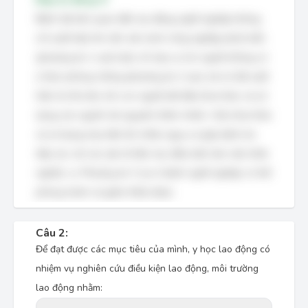
Bệnh tật liên quan đến lao động nghề nghiệp không
chỉ xuất hiện khi nền văn minh công nghiệp phát triển
(phương án 1 sai) hoặc chỉ xảy ra cho người không có
ý thức phòng chống (phương án 2 sai), mà nó đã xuất
hiện từ rất sớm, khi con người bắt đầu khai thác và sử
dụng các nguồn tài nguyên thiên nhiên. Việc khai thác
và sử dụng này tiềm ẩn nhiều nguy cơ gây bệnh do
tiếp xúc với các yếu tố độc hại, điều kiện làm việc khắc
nghiệt, v.v. Phương án 3 sai vì bệnh nghề nghiệp có thể
phòng tránh và giảm thiểu được.
Câu 2:
Để đạt được các mục tiêu của mình, y học lao động có
nhiệm vụ nghiên cứu điều kiện lao động, môi trường
lao động nhằm: