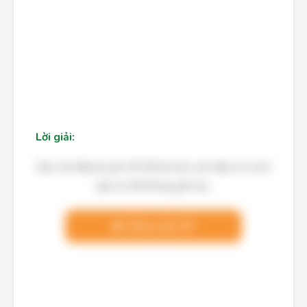
Lời giải:
Bạn cần đăng ký gói VIP để làm bài, xem đáp án và lời
giải chi tiết không giới hạn.
Nâng cấp VIP