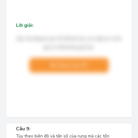
Lời giải:
Bạn cần đăng ký gói VIP để làm bài, xem đáp án và lời
giải chi tiết không giới hạn.
Nâng cấp VIP
Câu 9:
Tùy theo biên độ và tần số của rung mà các tổn