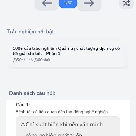
1
/
50
Trắc nghiệm nổi bật:
100+ câu trắc nghiệm Quản trị chất lượng dịch vụ có
10
lời giải chi tiết - Phần 1
lờ
50
câu hỏi
60
phút
Danh sách câu hỏi:
Câu 1:
Bệnh tật có liên quan đến lao động nghề nghiệp:
A.
Chỉ xuất hiện khi nền văn minh
công nghiệp phát triển