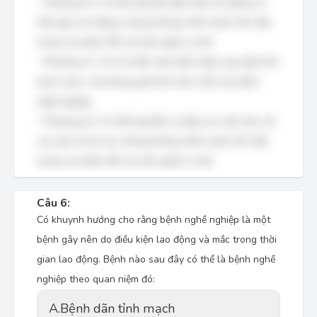
- Phương án 2 chỉ đề cập đến điều kiện lao động và
thời gian lao động, nhưng không nhấn mạnh tính đặc
trưng của bệnh đối với một nghề cụ thể.
- Phương án 3 chỉ nói đến việc bệnh được quy định bởi
danh sách, mà không giải thích bản chất của bệnh
nghề nghiệp.
- Phương án 4 chỉ đề cập đến sự tiếp xúc mãn tính với
các yếu tố tác hại, nhưng không nhấn mạnh tính đặc
trưng của bệnh đối với một nghề cụ thể.
Câu 6:
Có khuynh hướng cho rằng bệnh nghề nghiệp là một
bệnh gây nên do điều kiện lao động và mắc trong thời
gian lao động. Bệnh nào sau đây có thể là bệnh nghề
nghiệp theo quan niệm đó:
A.
Bệnh dãn tỉnh mạch