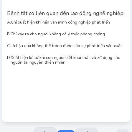
Bệnh tật có liên quan đến lao động nghề nghiệp:
A.
Chỉ xuất hiện khi nền văn minh công nghiệp phát triển
B.
Chỉ xảy ra cho người không có ý thức phòng chống
Đáp án đúng: D
Bệnh tật liên quan đến lao động nghề nghiệp không chỉ xuất
C.
Là hậu quả không thể tránh được của sự phát triển sản xuất
hiện khi nền văn minh công nghiệp phát triển (phương án 1 sai)
hoặc chỉ xảy ra cho người không có ý thức phòng chống
D.
Xuất hiện kể từ khi con người biết khai thác và xử dụng các
(phương án 2 sai), mà nó đã xuất hiện từ rất sớm, khi con người
nguồn tài nguyên thiên nhiên
bắt đầu khai thác và sử dụng các nguồn tài nguyên thiên
nhiên. Việc khai thác và sử dụng này tiềm ẩn nhiều nguy cơ gây
bệnh do tiếp xúc với các yếu tố độc hại, điều kiện làm việc khắc
nghiệt, v.v. Phương án 3 sai vì bệnh nghề nghiệp có thể phòng
tránh và giảm thiểu được.