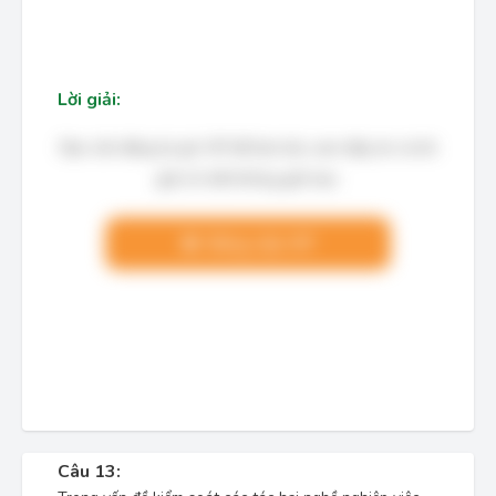
Lời giải:
Bạn cần đăng ký gói VIP để làm bài, xem đáp án và lời
giải chi tiết không giới hạn.
Nâng cấp VIP
Câu 13: