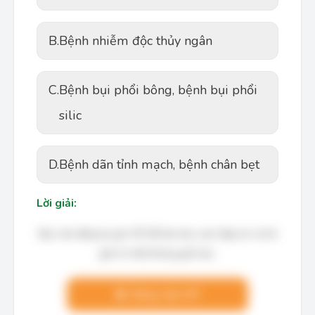
B.
Bệnh nhiễm độc thủy ngân
C.
Bệnh bụi phổi bông, bệnh bụi phổi
silic
D.
Bệnh dãn tỉnh mạch, bệnh chân bẹt
Lời giải:
Bạn cần đăng ký gói VIP để làm bài, xem đáp án và lời
giải chi tiết không giới hạn.
Nâng cấp VIP