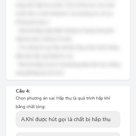
dung dịch hấp thụ (nước). SO2 sẽ hòa tan vào nước,
từ đó tách ra khỏi dòng khí. Các phương án còn lại
không phù hợp vì:
- Rửa khí bằng tháp đệm thường sử dụng dung dịch
hấp thụ khác, không chỉ nước.
- Cho dòng khí qua lớp vật liệu rỗng chứa nước không
đảm bảo hiệu quả hấp thụ cao.
- Rửa khí bằng Cyclon là phương pháp tách bụi, không
dùng để hấp thụ khí SO2.
Câu 4:
Chọn phương án sai: Hấp thụ là quá trình hấp khí
bằng chất lỏng:
A.
Khí được hút gọi là chất bị hấp thụ