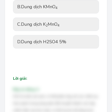
B.
Dung dịch KMnO
4
C.
Dung dịch K
MnO
2
4
D.
Dung dịch H2SO4 5%
Lời giải:
Đáp án đúng: A
SO2 là một oxit axit, có thể phản ứng với các chất oxy
hóa mạnh trong dung dịch để chuyển thành các hợp
chất ít độc hại hơn hoặc có thể loại bỏ dễ dàng hơn.