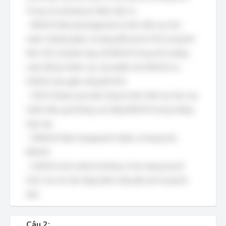
Trong các phương án được đưa ra:
- KMnO4 (Kali pemanganat) là một chất oxy hóa
mạnh, thường được sử dụng để loại bỏ SO2 trong khí
thải. SO2 sẽ phản ứng với KMnO4 trong môi trường
nước để tạo thành các sản phẩm như MnSO4 và
H2SO4, làm giảm nồng độ SO2.
- H2O2 (Hydro peroxid) cũng là một chất oxy hóa, tuy
nhiên hiệu quả không cao bằng KMnO4 trong trường
hợp này.
- K2MnO4 (Kali manganat) ít được sử dụng hơn
KMnO4.
- H2SO4 (Axit sulfuric) không có tác dụng loại bỏ
SO2, mà còn làm tăng thêm nồng độ axit trong khí
thải.
Câu 2: