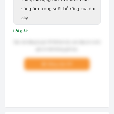
sóng âm trong suốt bề rộng của dải
cây
Lời giải:
Bạn cần đăng ký gói VIP để làm bài, xem đáp án và lời
giải chi tiết không giới hạn.
Nâng cấp VIP