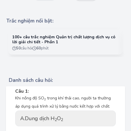
Trắc nghiệm nổi bật:
100+ câu trắc nghiệm Quản trị chất lượng dịch vụ có
10
lời giải chi tiết - Phần 1
lờ
50
câu hỏi
60
phút
Danh sách câu hỏi:
Câu 1:
Khi nồng độ SO
trong khí thải cao, người ta thường
2
áp dụng quá trình xử lý bằng nước kết hợp với chất:
A.
Dung dịch H
O
2
2