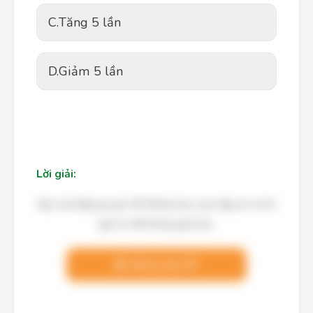
C.
Tăng 5 lần
D.
Giảm 5 lần
Lời giải:
Bạn cần đăng ký gói VIP để làm bài, xem đáp án và lời
giải chi tiết không giới hạn.
Nâng cấp VIP