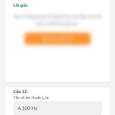
Lời giải:
Bạn cần đăng ký gói VIP để làm bài, xem đáp án và lời
giải chi tiết không giới hạn.
Nâng cấp VIP
Câu 12:
Tần số âm chuẩn I
là:
o
A.
100 Hz