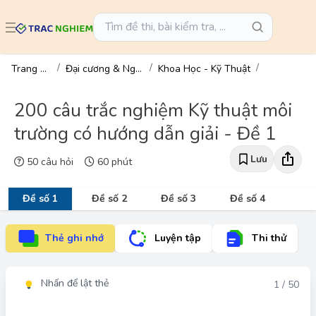
Trang chủ
Đại cương & Ngành
Khoa Học - Kỹ Thuật
200 câu trắc nghiệm Kỹ thuật môi
trường có hướng dẫn giải - Đề 1
Lưu
50 câu hỏi
60 phút
Đề số 1
Đề số 2
Đề số 3
Đề số 4
Thẻ ghi nhớ
Luyện tập
Thi thử
Nhấn để lật thẻ
Đáp án
1 / 50