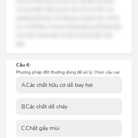
Quá trình đốt cháy oxy hóa các chất độc hại thành
các sản phẩm ít độc hại hơn như CO2 và H2O. Các
phương pháp khác như hấp phụ, khuyếch tán, và hóa
học có thể được sử dụng, nhưng hiệu quả thường thấp
hơn hoặc chỉ phù hợp với một số loại khí độc nhất
định.
Câu 6:
Phương pháp đốt thường dùng để xử lý. Chọn câu sai:
A.
Các chất hữu cơ dễ bay hơi
B.
Các chất dễ cháy
C.
Chất gây mùi