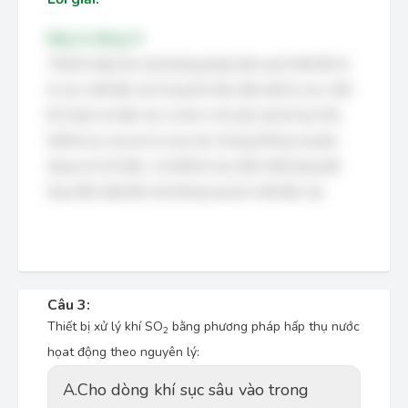
Đáp án đúng: D
Thiết bị hấp thụ là phương pháp hiệu quả nhất để xử
lý các chất độc hại trong khí thải, đặc biệt là các chất
khí hoặc hơi độc hại. Cyclon chủ yếu loại bỏ bụi thô,
thiết bị lọc tay áo lọc bụi mịn nhưng không chuyên
dụng cho khí độc, và thiết bị trao đổi nhiệt dùng để
thay đổi nhiệt độ chứ không loại bỏ chất độc hại.
Câu 3:
Thiết bị xử lý khí SO
bằng phương pháp hấp thụ nước
2
họat động theo nguyên lý:
A.
Cho dòng khí sục sâu vào trong