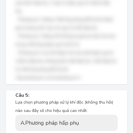
quá trình hấp thụ, vì vậy nó được gọi là chất bị hấp
thụ.
- Phương án 2 đúng: Chất lỏng dùng để hút khí được
gọi là dung môi, hay còn gọi là chất hấp thụ.
- Phương án 3 đúng: Khí không bị giữ lại hoặc hòa tan
trong chất lỏng được gọi là khí trơ.
- Phương án 4 sai: Khí được hút vào phải được gọi là
chất bị hấp thụ, không phải chất hấp thụ. Chất hấp thụ
là chất lỏng dùng để hút khí.
Vậy phương án sai là phương án 4.
Câu 5:
Lựa chọn phương pháp xử lý khí độc (không thu hồi)
nào sau đây sẽ cho hiệu quả cao nhất:
A.
Phương pháp hấp phụ