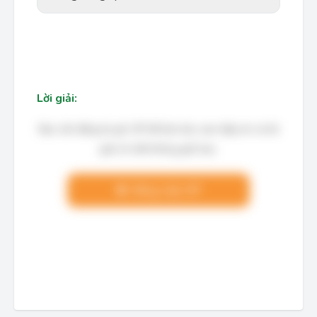
Lời giải:
Bạn cần đăng ký gói VIP để làm bài, xem đáp án và lời
giải chi tiết không giới hạn.
Nâng cấp VIP