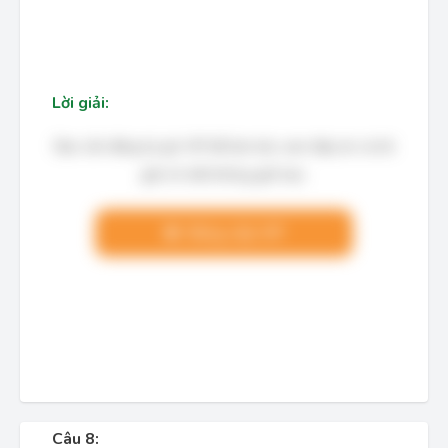
Lời giải:
Bạn cần đăng ký gói VIP để làm bài, xem đáp án và lời
giải chi tiết không giới hạn.
Nâng cấp VIP
Câu 8: