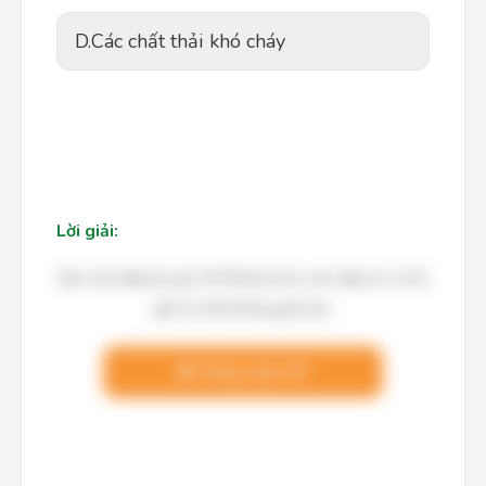
D.
Các chất thải khó cháy
Lời giải:
Bạn cần đăng ký gói VIP để làm bài, xem đáp án và lời
giải chi tiết không giới hạn.
Nâng cấp VIP