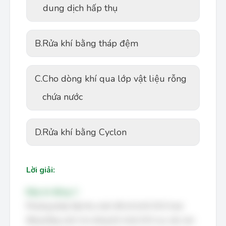
dung dịch hấp thụ
B.
Rửa khí bằng tháp đệm
C.
Cho dòng khí qua lớp vật liệu rỗng
chứa nước
D.
Rửa khí bằng Cyclon
Lời giải:
Đáp án đúng: C
Phương pháp hấp thụ nước để xử lý khí SO2 hoạt
động bằng cách cho dòng khí chứa SO2 sục sâu vào