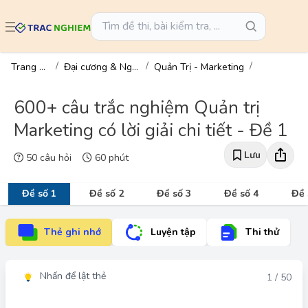
Trang chủ
Đại cương & Ngành
Quản Trị - Marketing
600+ câu trắc nghiệm Quản trị
Marketing có lời giải chi tiết - Đề 1
Lưu
50 câu hỏi
60 phút
Đề số 1
Đề số 2
Đề số 3
Đề số 4
Đề 
Thẻ ghi nhớ
Luyện tập
Thi thử
Nhấn để lật thẻ
Đáp án
1 / 50