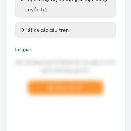
quyền lực
D.
Tất cả các câu trên
Lời giải:
Bạn cần đăng ký gói VIP để làm bài, xem đáp án và lời
giải chi tiết không giới hạn.
Nâng cấp VIP