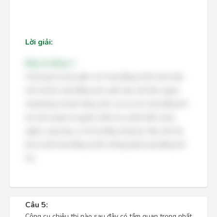
Lời giải:
Đáp án đúng: C
Chuỗi giá trị bao gồm các hoạt động chính (như hậu
cần nội bộ, hoạt động sản xuất, hậu cần bên ngoài,
marketing và bán hàng, dịch vụ) và các hoạt động hỗ
trợ (như quản lý nguồn nhân lực, phát triển công
nghệ, cung ứng, cơ sở hạ tầng công ty). Hậu cần nội
bộ là một hoạt động chính, không phải hoạt động hỗ
trợ.
Câu 5:
Công cụ chiêu thị nào sau đây có tầm quan trọng nhất