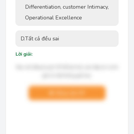
Differentiation, customer Intimacy,
Operational Excellence
D.
Tất cả đều sai
Lời giải:
Bạn cần đăng ký gói VIP để làm bài, xem đáp án và lời
giải chi tiết không giới hạn.
Nâng cấp VIP