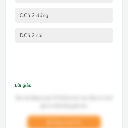
C.
Cả 2 đúng
D.
Cả 2 sai
Lời giải:
Bạn cần đăng ký gói VIP để làm bài, xem đáp án và lời
giải chi tiết không giới hạn.
Nâng cấp VIP