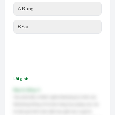
A.
Đúng
B.
Sai
Lời giải:
Đáp án đúng: A
Câu phát biểu về định nghĩa Marketing là chính xác.
Marketing không chỉ là bán hàng hay quảng cáo, mà
là một quá trình toàn diện bao gồm tạo ra giá trị,