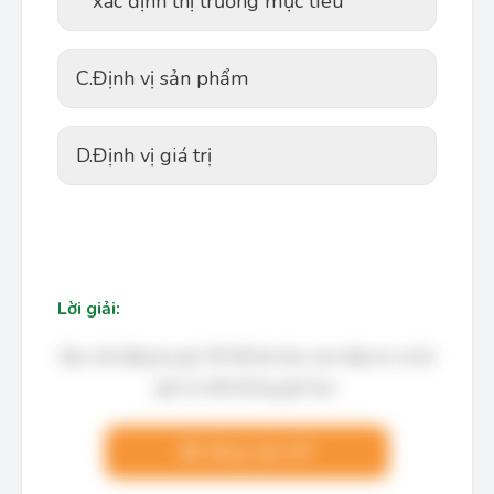
xác định thị trường mục tiêu
C.
Định vị sản phẩm
D.
Định vị giá trị
Lời giải:
Bạn cần đăng ký gói VIP để làm bài, xem đáp án và lời
giải chi tiết không giới hạn.
Nâng cấp VIP