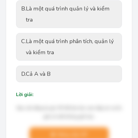
B.
Là một quá trình quản lý và kiểm
tra
C.
Là một quá trình phân tích, quản lý
và kiểm tra
D.
Cả A và B
Lời giải:
Bạn cần đăng ký gói VIP để làm bài, xem đáp án và lời
giải chi tiết không giới hạn.
Nâng cấp VIP