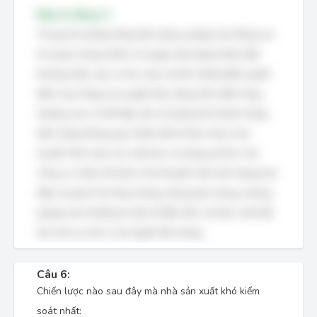
Đáp án đúng: A
Trong thị trường hàng tiêu dùng, quảng cáo đóng vai
trò quan trọng nhất vì nó giúp xây dựng nhận diện
thương hiệu, tạo ra nhu cầu và ảnh hưởng đến quyết
định mua hàng của người tiêu dùng trên diện rộng.
Quảng cáo có thể tiếp cận số lượng lớn khách hàng
tiềm năng thông qua nhiều kênh khác nhau như
truyền hình, báo chí, internet, và mạng xã hội. Các
công cụ chiêu thị khác như khuyến mãi, bán hàng trực
tiếp và quan hệ công chúng cũng quan trọng, nhưng
quảng cáo thường là yếu tố đầu tiên và then chốt để
thu hút sự chú ý của người tiêu dùng.
Câu 6:
Chiến lược nào sau đây mà nhà sản xuất khó kiểm
soát nhất: