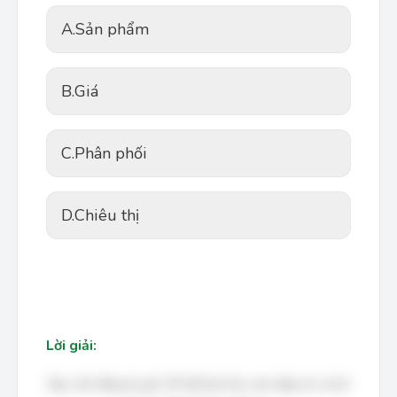
A.
Sản phẩm
B.
Giá
C.
Phân phối
D.
Chiêu thị
Lời giải:
Bạn cần đăng ký gói VIP để làm bài, xem đáp án và lời