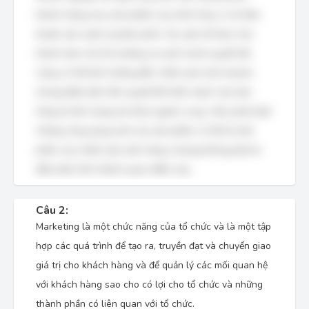
khách hàng mua sản phẩm của mình thay vì chỉ đơn
thuần sản xuất và phân phối. Các yếu tố khác như
khách làm chủ thị trường và cạnh tranh quyết liệt
cũng có thể ảnh hưởng đến chiến lược kinh doanh,
nhưng điều kiện tiên quyết để nhấn mạnh vào bán
hàng là tình trạng dư thừa nguồn cung. Việc phát hiện
những công dụng mới của sản phẩm có thể là một
phần của chiến lược bán hàng, nhưng không phải là
điều kiện hình thành quan điểm này.
Câu 2:
Marketing là một chức năng của tổ chức và là một tập
hợp các quá trình để tạo ra, truyền đạt và chuyển giao
giá trị cho khách hàng và để quản lý các mối quan hệ
với khách hàng sao cho có lợi cho tổ chức và những
thành phần có liên quan với tổ chức.