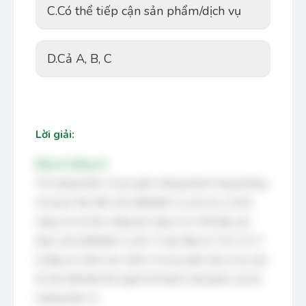
C.
Có thể tiếp cận sản phẩm/dịch vụ
D.
Cả A, B, C
Lời giải:
Đáp án đúng: D
Thị trường hiện có bao gồm những khách hàng không
chỉ quan tâm đến sản phẩm/dịch vụ mà còn có khả
năng chi trả (thu nhập phù hợp) và có thể tiếp cận
được sản phẩm/dịch vụ đó. Vì vậy, đáp án "Cả A, B, C"
là đáp án chính xác nhất vì nó bao gồm tất cả các yếu
tố cần thiết để một người trở thành một phần của thị
trường hiện có.