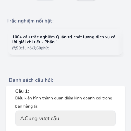
Trắc nghiệm nổi bật:
100+ câu trắc nghiệm Quản trị chất lượng dịch vụ có
10
lời giải chi tiết - Phần 1
lờ
50
câu hỏi
60
phút
Danh sách câu hỏi:
Câu 1:
Điều kiện hình thành quan điểm kinh doanh coi trọng
bán hàng là:
A.
Cung vượt cầu