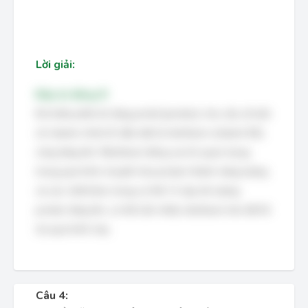
Lời giải:
Đáp án đúng: B
Khi khẩu phần ăn tăng protid (protein), nhu cầu về một
số vitamin nhóm B, đặc biệt là riboflavin (vitamin B2),
cũng tăng lên. Riboflavin đóng vai trò quan trọng
trong quá trình chuyển hóa protein thành năng lượng
và các chất khác trong cơ thể. Vì vậy, khi lượng
protein tăng lên, cơ thể cần nhiều riboflavin hơn để hỗ
trợ quá trình này.
Câu 4: