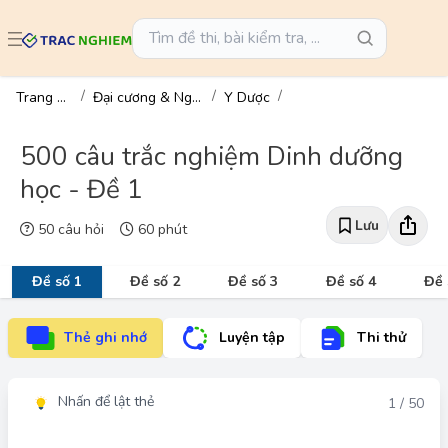
Trang chủ
Đại cương & Ngành
Y Dược
500 câu trắc nghiệm Dinh dưỡng
học - Đề 1
Lưu
50 câu hỏi
60 phút
Đề số 1
Đề số 2
Đề số 3
Đề số 4
Đề 
Thẻ ghi nhớ
Luyện tập
Thi thử
Nhấn để lật thẻ
Đáp án
1 / 50