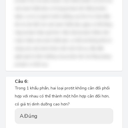
protein mà còn phụ thuộc vào thành phần và tỷ lệ các
axit amin thiết yếu có trong protein đó. Một protein
được coi là có giá trị dinh dưỡng cao khi nó chứa đầy
đủ và cân đối các axit amin thiết yếu, giúp cơ thể tổng
hợp protein hiệu quả hơn. Nếu một protein thiếu một
hoặc nhiều axit amin thiết yếu, cơ thể sẽ không thể sử
dụng các axit amin khác một cách tối ưu, dẫn đến
giảm giá trị dinh dưỡng của protein đó, dù tổng lượng
protein có thể cao.
Câu 6:
Trong 1 khẩu phần, hai loại protit không cân đối phối
hợp với nhau có thể thành một hỗn hợp cân đối hơn,
có giá trị dinh dưỡng cao hơn?
A.
Đúng