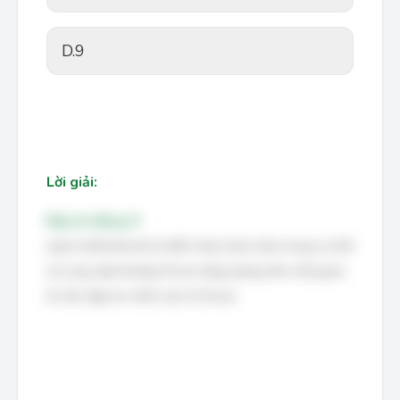
D.
9
Lời giải:
Đáp án đúng: D
Lipid (chất béo) khi bị đốt cháy hoàn toàn trong cơ thể
sẽ cung cấp khoảng 9 kcal năng lượng trên mỗi gram.
Do đó, đáp án chính xác là 9 kcal.