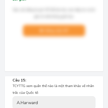
Bạn cần đăng ký gói VIP để làm bài, xem đáp án và lời
giải chi tiết không giới hạn.
Nâng cấp VIP
Câu 15:
TCYTTG xem quần thể nào là một tham khảo về nhân
trắc của Quốc tế:
A.
Harward