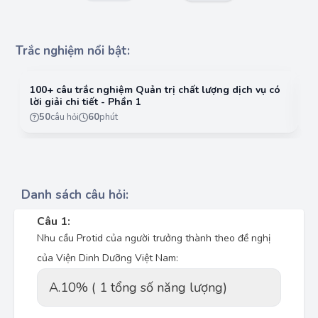
Trắc nghiệm nổi bật:
100+ câu trắc nghiệm Quản trị chất lượng dịch vụ có
10
lời giải chi tiết - Phần 1
lờ
50
câu hỏi
60
phút
Danh sách câu hỏi:
Câu 1:
Nhu cầu Protid của người trưởng thành theo đề nghị
của Viện Dinh Dưỡng Việt Nam:
A.
10% ( 1 tổng số năng lượng)