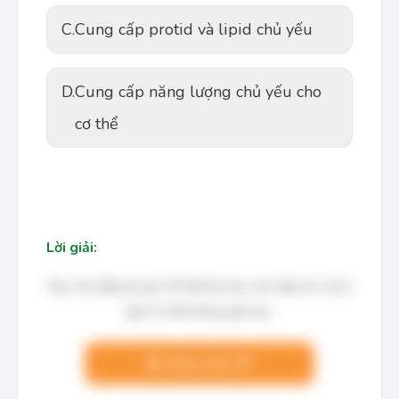
C.
Cung cấp protid và lipid chủ yếu
D.
Cung cấp năng lượng chủ yếu cho
cơ thể
Lời giải:
Bạn cần đăng ký gói VIP để làm bài, xem đáp án và lời
giải chi tiết không giới hạn.
Nâng cấp VIP