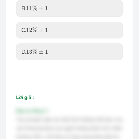
11
%
±
1
B.
11
%
±
1
12
%
±
1
C.
12
%
±
1
13
%
±
1
D.
13
%
±
1
Lời giải:
Đáp án đúng: C
Theo khuyến nghị của Viện Dinh Dưỡng Việt Nam, nhu
cầu Protid (protein) của người trưởng thành nên chiếm
khoảng 12% ± 1% tổng số năng lượng khẩu phần ăn.