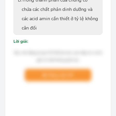
D.
Trong thành phần của chúng có
chứa các chất phản dinh dưỡng và
các acid amin cần thiết ở tỷ lệ không
cân đối
Lời giải:
Bạn cần đăng ký gói VIP để làm bài, xem đáp án và lời
giải chi tiết không giới hạn.
Nâng cấp VIP