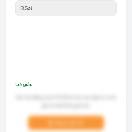
B.
Sai
Lời giải:
Bạn cần đăng ký gói VIP để làm bài, xem đáp án và lời
giải chi tiết không giới hạn.
Nâng cấp VIP