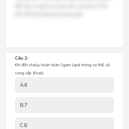
Điều này có nghĩa là, protein nên cung cấp từ 11%
đến 13% tổng năng lượng hàng ngày.
Câu 2:
Khi đốt chaúy hoàn toàn 1gam Lipid trong cơ thể, sẽ
cung cấp (Kcal):
A.
6
B.
7
C.
8