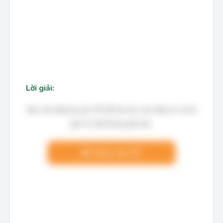
Lời giải:
Bạn cần đăng ký gói VIP để làm bài, xem đáp án và lời
giải chi tiết không giới hạn.
Nâng cấp VIP