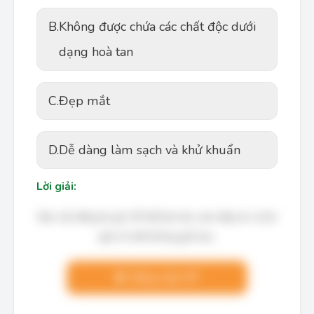
B.
Không được chứa các chất độc dưới
dạng hoà tan
C.
Đẹp mắt
D.
Dễ dàng làm sạch và khử khuẩn
Lời giải:
Bạn cần đăng ký gói VIP để làm bài, xem đáp án và lời
giải chi tiết không giới hạn.
Nâng cấp VIP