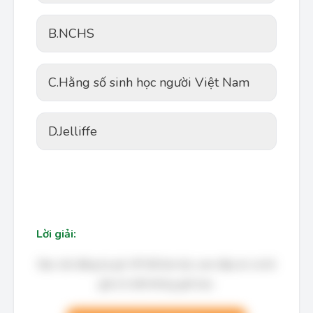
B.
NCHS
C.
Hằng số sinh học người Việt Nam
D.
Jelliffe
Lời giải:
Bạn cần đăng ký gói VIP để làm bài, xem đáp án và lời
giải chi tiết không giới hạn.