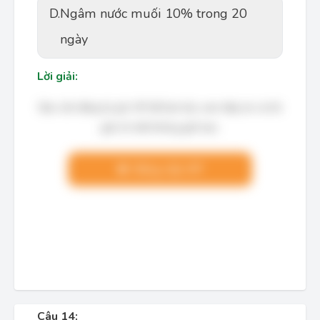
D.
Ngâm nước muối 10% trong 20
ngày
Lời giải:
Bạn cần đăng ký gói VIP để làm bài, xem đáp án và lời
giải chi tiết không giới hạn.
Nâng cấp VIP
Câu 14: