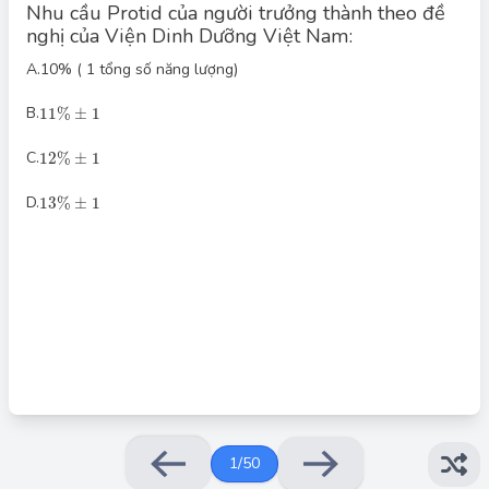
Nhu cầu Protid của người trưởng thành theo đề
nghị của Viện Dinh Dưỡng Việt Nam:
A.
10% ( 1 tổng số năng lượng)
11
%
±
1
B.
11
%
±
1
Đáp án đúng: C
12
%
±
1
C.
12
%
±
1
Theo khuyến nghị của Viện Dinh Dưỡng Việt Nam, nhu cầu
Protid (protein) của người trưởng thành nên chiếm khoảng 12%
13
%
±
1
± 1% tổng số năng lượng khẩu phần ăn. Điều này có nghĩa là,
D.
13
%
±
1
protein nên cung cấp từ 11% đến 13% tổng năng lượng hàng
ngày.
1
/
50