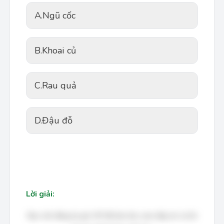
A.
Ngũ cốc
B.
Khoai củ
C.
Rau quả
D.
Đậu đỗ
Lời giải:
Bạn cần đăng ký gói VIP để làm bài, xem đáp án và lời