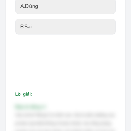
A.
Đúng
B.
Sai
Lời giải:
Đáp án đúng: A
Câu trả lời "Đúng" là chính xác. Giá trị dinh dưỡng của
protein (protid) không chỉ phụ thuộc vào tổng lượng