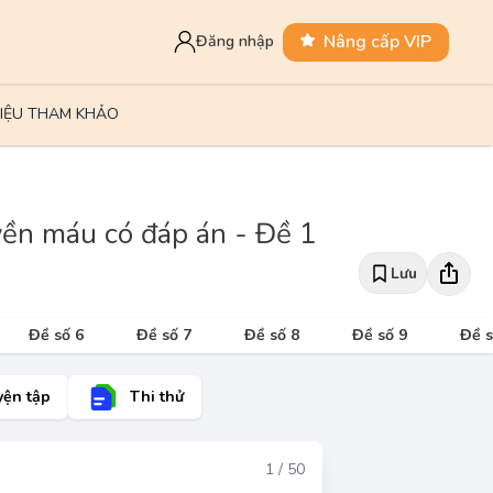
Nâng cấp VIP
Đăng nhập
LIỆU THAM KHẢO
ền máu có đáp án - Đề 1
Lưu
Đề số 6
Đề số 7
Đề số 8
Đề số 9
Đề s
yện tập
Thi thử
Đáp án
1 / 50