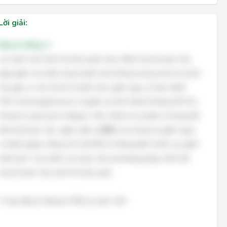
Lời giải:
Đáp án đúng: C
Lọc bạch cầu trước khi bảo quản máu nhằm loại bỏ bạch cầu,
giúp giảm các phản ứng truyền máu không mong muốn do bạch
cầu gây ra, như sốt do truyền máu, giảm nguy cơ lây nhiễm
CMV (Cytomegalovirus), và giảm sự hình thành kháng thể HLA
(Human Leukocyte Antigen). Việc chiếu tia xạ được sử dụng để
bất hoạt bạch cầu, ngăn chặn sự增殖 của chúng và giảm nguy
cơ bệnh ghép chống chủ (GVHD) ở những bệnh nhân suy giảm
miễn dịch. Tuy nhiên, lọc bạch cầu là phương pháp chính để
loại bỏ bạch cầu trước khi bảo quản.
Vì vậy, đáp án đúng là "Bộ lọc bạch cầu".