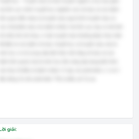
Huyết học - Truyền máu là một chuyên ngành y học bao gồm
hai lĩnh vực chính: huyết học (nghiên cứu về máu và các bệnh
liên quan đến máu) và truyền máu (quá trình truyền máu và
các chế phẩm máu cho bệnh nhân). Hai lĩnh vực này có mối liên
hệ chặt chẽ với nhau, vì việc truyền máu thường được thực hiện
để điều trị các bệnh về máu. Huyết học và truyền máu vừa là
môn học cơ sở (cung cấp kiến thức nền tảng về máu và các
bệnh liên quan) vừa là môn học lâm sàng (áp dụng kiến thức
vào thực tế điều trị bệnh nhân). Vì vậy, các phát biểu 1, 2 và 3
đều đúng. Do đó, phát biểu "Tất cả đều sai" là sai.
Lời giải: