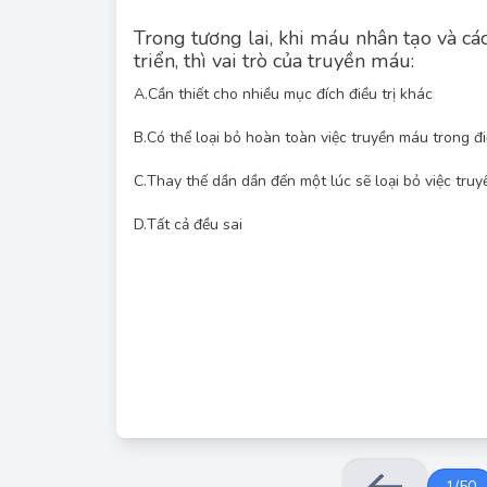
Trong tương lai, khi máu nhân tạo và cá
triển, thì vai trò của truyền máu:
A.
Cần thiết cho nhiều mục đích điều trị khác
B.
Có thể loại bỏ hoàn toàn việc truyền máu trong điề
C.
Thay thế dần dần đến một lúc sẽ loại bỏ việc tru
Mặc dù máu nhân tạo và các yếu tố đông máu tái 
máu trong một số trường hợp, nhưng truyền máu v
khác. Ví dụ, trong các trường hợp mất máu lớn d
D.
Tất cả đều sai
hoặc trong điều trị một số bệnh lý về máu. Do đó, 
1
/
50