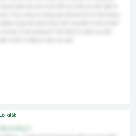
nhưng truyền máu vẫn sẽ cần thiết cho nhiều mục đích điều trị
khác. Ví dụ, trong các trường hợp mất máu lớn do chấn thương
nghiêm trọng hoặc phẫu thuật, hoặc trong điều trị một số bệnh
lý về máu. Do đó, phương án "Cần thiết cho nhiều mục đích
điều trị khác" là đáp án chính xác nhất.
Lời giải:
Đáp án đúng: D