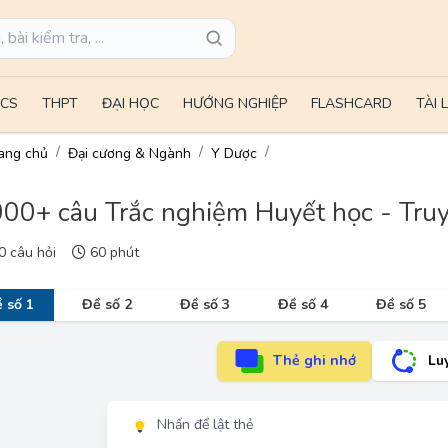
CS
THPT
ĐẠI HỌC
HƯỚNG NGHIỆP
FLASHCARD
TÀI 
ang chủ
Đại cương & Ngành
Y Dược
00+ câu Trắc nghiệm Huyết học - Truy
 câu hỏi
60 phút
 số 1
Đề số 2
Đề số 3
Đề số 4
Đề số 5
Thẻ ghi nhớ
Lu
Nhấn để lật thẻ