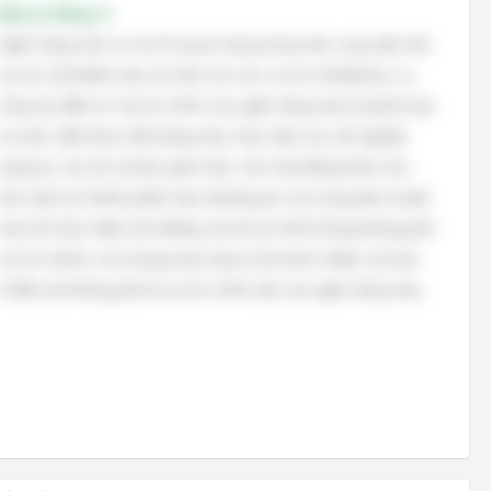
Đáp án đúng: A
Ngân hàng máu có vai trò quan trọng trong việc cung cấp máu
và các chế phẩm máu an toàn cho các cơ sở y tế để phục vụ
công tác điều trị. Vai trò chính của ngân hàng máu là phát máu
an toàn, đảm bảo chất lượng máu, thực hiện các xét nghiệm
sàng lọc, lưu trữ và bảo quản máu. Các hoạt động khác như
sản xuất các thành phần máu (thường do các trung tâm truyền
máu lớn thực hiện), bồi dưỡng cán bộ (có thể nhưng không phải
vai trò chính), và sử dụng máu hợp lý (là trách nhiệm của bác
sĩ điều trị) không phải là vai trò chính yếu của ngân hàng máu.