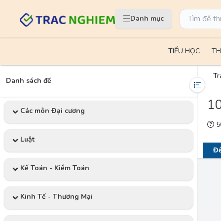
Danh mục
TIỂU HỌC
TH
Tr
Danh sách đề
10
Các môn Đại cương
50
Luật
Đề
Kế Toán - Kiểm Toán
Kinh Tế - Thương Mại