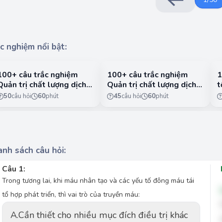
c nghiệm nổi bật:
100+ câu trắc nghiệm
100+ câu trắc nghiệm
1
Quản trị chất lượng dịch
Quản trị chất lượng dịch
t
vụ có lời giải chi tiết -
vụ có lời giải chi tiết -
n
50
câu hỏi
60
phút
45
câu hỏi
60
phút
Phần 1
Phần 2
1
nh sách câu hỏi:
Câu 1:
Trong tương lai, khi máu nhân tạo và các yếu tố đông máu tái
tổ hợp phát triển, thì vai trò của truyền máu:
A.
Cần thiết cho nhiều mục đích điều trị khác