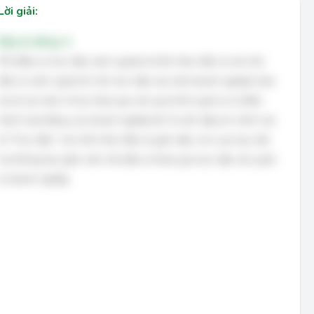
Lời giải:
Đáp án đúng: A
FDI (Đầu tư trực tiếp nước ngoài) là hình thức đầu tư mà nhà
đầu tư nước ngoài bỏ vốn trực tiếp vào một doanh nghiệp hoặc
dự án tại nước sở tại, tham gia vào quá trình quản lý và điều
hành hoạt động của doanh nghiệp đó. Do đó, đáp án chính xác
là "Trực tiếp". Các hình thức đầu tư gián tiếp, cho vay hay viện
trợ không bao gồm việc nhà đầu tư tham gia trực tiếp vào quản
lý doanh nghiệp.