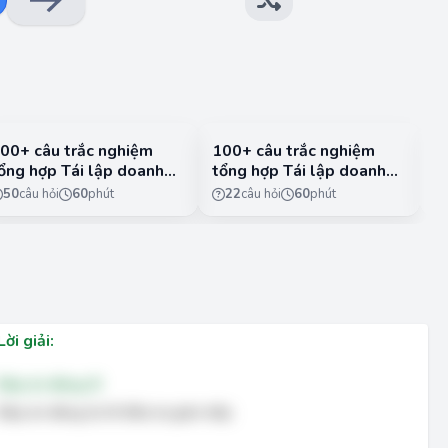
00+ câu trắc nghiệm
100+ câu trắc nghiệm
3
ổng hợp Tái lập doanh
tổng hợp Tái lập doanh
V
ghiệp có đáp án - Phần
nghiệp có đáp án - Phần
k
50
câu hỏi
60
phút
22
câu hỏi
60
phút
2
c
1
Lời giải:
Đáp án đúng: B
Đáp án đúng là: B. Đầu tư gián tiếp