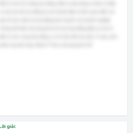
Đầu tư vào lực lượng lao động, đầu tư xây dựng cơ bản và đầu
tư vào tài sản lưu động là các khoản đầu tư liên quan đến các
yếu tố sản xuất và hoạt động kinh doanh của doanh nghiệp.
Chúng thể hiện nội dung kinh tế của hoạt động đầu tư, tức là
đầu tư vào cái gì (lao động, cơ sở vật chất, tài sản). Vì vậy, cách
phân loại phù hợp nhất là "Theo nội dung kinh tế".
Lời giải: