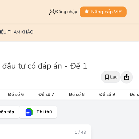
Nâng cấp VIP
Đăng nhập
LIỆU THAM KHẢO
đầu tư có đáp án - Đề 1
Lưu
Đề số 6
Đề số 7
Đề số 8
Đề số 9
Đề s
yện tập
Thi thử
Đáp án
1 / 49