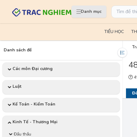
Danh mục
TIỂU HỌC
TH
Tr
Danh sách đề
48
Các môn Đại cương
49
Luật
Đề
Kế Toán - Kiểm Toán
Kinh Tế - Thương Mại
Đấu thầu