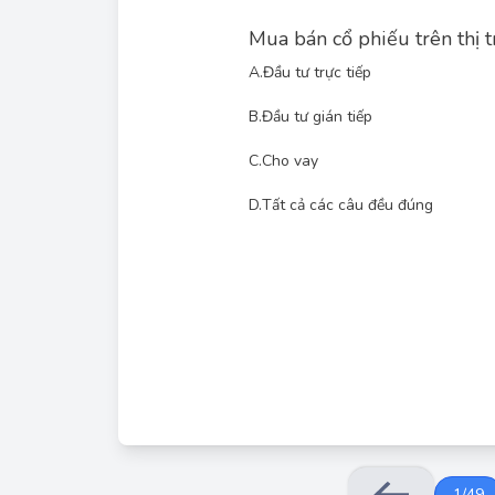
Mua bán cổ phiếu trên thị 
A.
Đầu tư trực tiếp
B.
Đầu tư gián tiếp
Đầu tư gián tiếp là hình thức bỏ vốn thông qua 
khoán khác, nhà đầu tư không trực tiếp tham gi
C.
Cho vay
D.
Tất cả các câu đều đúng
Mua bán cổ phiếu trên thị trường ch
C. Cho vay → Sai (mu
1
/
49