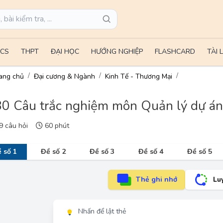
CS
THPT
ĐẠI HỌC
HƯỚNG NGHIỆP
FLASHCARD
TÀI 
ang chủ
Đại cương & Ngành
Kinh Tế - Thương Mại
0 Câu trắc nghiệm môn Quản lý dự án 
 câu hỏi
60 phút
 số 1
Đề số 2
Đề số 3
Đề số 4
Đề số 5
Thẻ ghi nhớ
Lu
Nhấn để lật thẻ