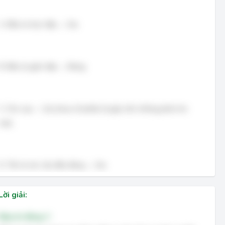
A. Đầu tư trực tiếp → Sai.
B. Đầu tư gián tiếp → Đúng.
C. Cho vay → Sai (mua cổ phiếu là góp vốn, không phải cho
vay).
D. Tất cả các câu đều đúng → Sai.
Lời giải:
Đáp án đúng: C