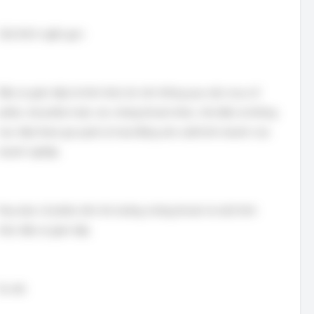
Giải thích ngắn gọn:
Đầu tư gián tiếp là hình thức bỏ vốn thông qua việc mua cổ
phiếu, trái phiếu hoặc các chứng khoán khác, nhà đầu tư không
trực tiếp tham gia quản lý hoạt động sản xuất kinh doanh của
doanh nghiệp.
Mua bán cổ phiếu trên thị trường chứng khoán là một hình
thức đầu tư gián tiếp.
Do đó: