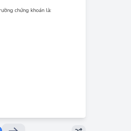
Đáp án đúng: B
Đáp án đúng là: B. Đầu tư gián tiếp
trường chứng khoán là:
Giải thích ngắn gọn:
việc mua cổ phiếu, trái phiếu hoặc các chứng
a quản lý hoạt động sản xuất kinh doanh của
doanh nghiệp.
ứng khoán là một hình thức đầu tư gián tiếp.
Do đó:
A. Đầu tư trực tiếp → Sai.
B. Đầu tư gián tiếp → Đúng.
a cổ phiếu là góp vốn, không phải cho vay).
D. Tất cả các câu đều đúng → Sai.