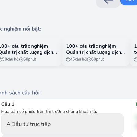
c nghiệm nổi bật:
100+ câu trắc nghiệm
100+ câu trắc nghiệm
1
Quản trị chất lượng dịch
Quản trị chất lượng dịch
t
vụ có lời giải chi tiết -
vụ có lời giải chi tiết -
n
50
câu hỏi
60
phút
45
câu hỏi
60
phút
Phần 1
Phần 2
1
nh sách câu hỏi:
Câu 1:
Mua bán cổ phiếu trên thị trường chứng khoán là:
A.
Đầu tư trực tiếp