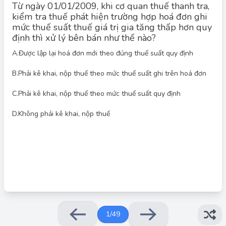
Từ ngày 01/01/2009, khi cơ quan thuế thanh tra,
kiểm tra thuế phát hiện trường hợp hoá đơn ghi
mức thuế suất thuế giá trị gia tăng thấp hơn quy
định thì xử lý bên bán như thế nào?
A.
Được lập lại hoá đơn mới theo đúng thuế suất quy định
Đáp án đúng: C
Câu hỏi kiểm tra về việc xử lý hóa đơn ghi sai thuế suất thuế
B.
Phải kê khai, nộp thuế theo mức thuế suất ghi trên hoá đơn
GTGT thấp hơn quy định khi cơ quan thuế thanh tra, kiểm tra.
Theo quy định, bên bán phải kê khai, nộp thuế theo mức thuế
C.
Phải kê khai, nộp thuế theo mức thuế suất quy định
suất quy định, không được kê khai theo mức thuế suất sai trên
hóa đơn. Việc lập lại hóa đơn mới không giải quyết được vấn đề
về nghĩa vụ nộp thuế đúng theo quy định.
D.
Không phải kê khai, nộp thuế
1
/
49