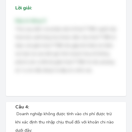
Lời giải:
Đáp án đúng: D
Theo quy định của pháp luật về thuế TTĐB, người nộp
thuế sản xuất hàng hóa thuộc diện chịu thuế TTĐB sẽ
được xét giảm thuế TTĐB nếu gặp khó khăn do thiên
tai hoặc tai nạn bất ngờ. Kinh doanh thua lỗ không
phải là căn cứ để xét giảm thuế TTĐB. Do đó, phương
án "a và b đều đúng" là đáp án chính xác.
Câu 4:
Doanh nghiệp không được tính vào chi phí được trừ
khi xác định thu nhập chịu thuế đối với khoản chi nào
dưới đây: