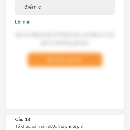
điểm c
Lời giải:
Bạn cần đăng ký gói VIP để làm bài, xem đáp án và lời
giải chi tiết không giới hạn.
Nâng cấp VIP
Câu 13:
Tổ chức, cá nhân được thu phí, lệ phí: