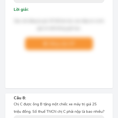
Lời giải:
Bạn cần đăng ký gói VIP để làm bài, xem đáp án và lời
giải chi tiết không giới hạn.
Nâng cấp VIP
Câu 8:
Chị C được ông B tặng một chiếc xe máy trị giá 25
triệu đồng. Số thuế TNCN chị C phải nộp là bao nhiêu?