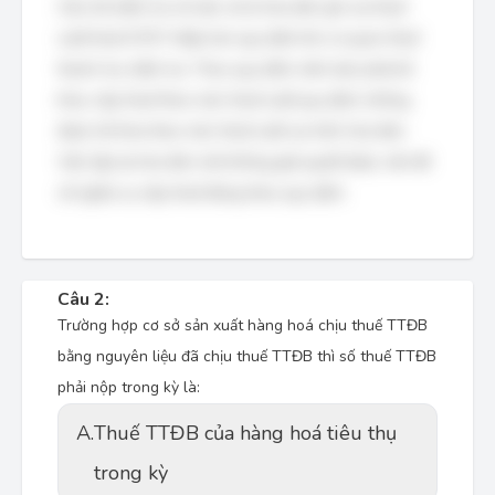
Câu hỏi kiểm tra về việc xử lý hóa đơn ghi sai thuế
suất thuế GTGT thấp hơn quy định khi cơ quan thuế
thanh tra, kiểm tra. Theo quy định, bên bán phải kê
khai, nộp thuế theo mức thuế suất quy định, không
được kê khai theo mức thuế suất sai trên hóa đơn.
Việc lập lại hóa đơn mới không giải quyết được vấn đề
về nghĩa vụ nộp thuế đúng theo quy định.
Câu 2:
Trường hợp cơ sở sản xuất hàng hoá chịu thuế TTĐB
bằng nguyên liệu đã chịu thuế TTĐB thì số thuế TTĐB
phải nộp trong kỳ là:
A.
Thuế TTĐB của hàng hoá tiêu thụ
trong kỳ