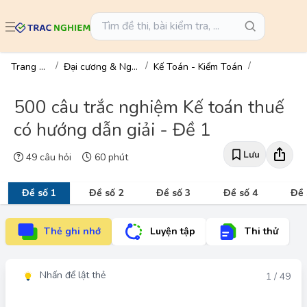
Trang chủ
Đại cương & Ngành
Kế Toán - Kiểm Toán
500 câu trắc nghiệm Kế toán thuế
có hướng dẫn giải - Đề 1
Lưu
49 câu hỏi
60 phút
Đề số 1
Đề số 2
Đề số 3
Đề số 4
Đề 
Thẻ ghi nhớ
Luyện tập
Thi thử
Nhấn để lật thẻ
Đáp án
1 / 49