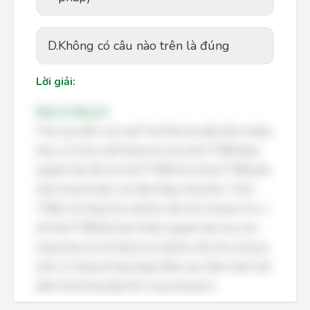
D.
Không có câu nào trên là đúng
Lời giải:
Đáp án đúng: B
Theo quy định của Luật Thuế tiêu thụ đặc biệt, trường
hợp cơ sở sản xuất hàng hoá chịu thuế TTĐB bằng
nguyên liệu đã chịu thuế TTĐB thì số thuế TTĐB phải
nộp trong kỳ được xác định bằng công thức: Thuế
TTĐB của hàng hoá xuất kho tiêu thụ trong kỳ trừ (-)
Số thuế TTĐB đã nộp ở khâu nguyên liệu mua vào
tương ứng với số hàng hoá xuất kho tiêu thụ trong kỳ
(nếu có chứng từ hợp pháp). Điều này nhằm tránh việc
đánh thuế trùng lặp trên cùng một giá trị.