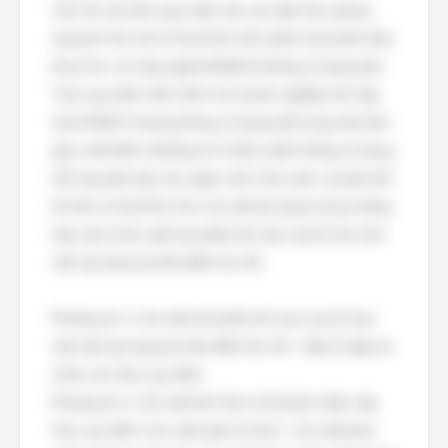
Câu hỏi này liên quan đến việc xác định lãi suất áp
dụng khi thu hồi số thuế tính trên phần Quỹ phát triển
khoa học và công nghệ (KH&CN) không sử dụng hết.
Theo quy định hiện hành, khi doanh nghiệp trích lập
Quỹ KH&CN nhưng không sử dụng hết trong một thời
gian nhất định (thường là 5 năm), phần không sử dụng
hết này phải nộp vào ngân sách nhà nước và phải tính
lãi trên số thuế thu hồi. Lãi suất áp dụng trong trường
hợp này là lãi suất trái phiếu kho bạc loại kỳ hạn một
năm áp dụng tại thời điểm thu hồi.
Phương án 1: Lãi suất trái phiếu kho bạc loại kỳ hạn
một năm áp dụng tại thời điểm thu hồi - Đây là đáp án
chính xác theo quy định.
Phương án 2: Lãi suất tính theo tỷ lệ phạt chậm nộp
theo quy định của Luật quản lý thuế - Lãi suất phạt