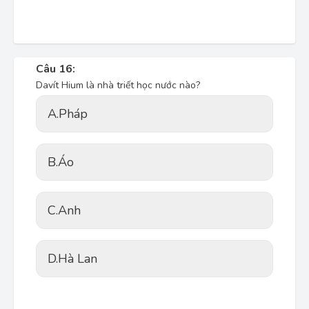
Câu 16:
Davít Hium là nhà triết học nước nào?
A.
Pháp
B.
Áo
C.
Anh
D.
Hà Lan