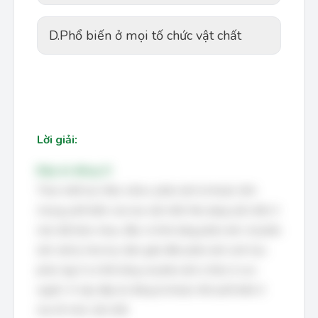
D.
Phổ biến ở mọi tố chức vật chất
Lời giải:
Đáp án đúng: D
Theo triết học Mác-Lênin, phản ánh là thuộc tính
chung, phổ biến của mọi vật chất. Mọi dạng vật chất, ở
mức độ khác nhau, đều có khả năng phản ánh, từ phản
ánh vật lý, hóa học đơn giản đến phản ánh sinh học
phức tạp ở cơ thể sống và phản ánh ý thức ở con
người. Vì vậy, đáp án đúng là thuộc tính phổ biến ở
mọi tổ chức vật chất.