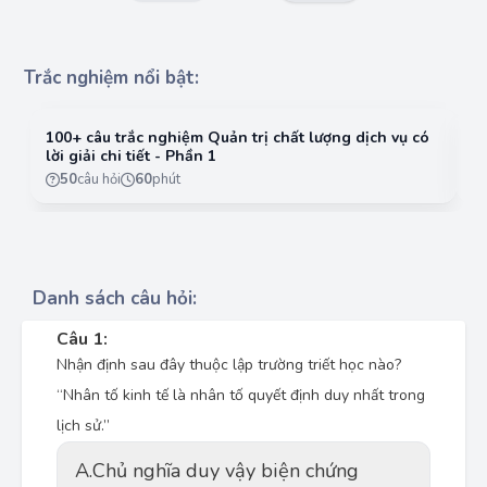
Trắc nghiệm nổi bật:
100+ câu trắc nghiệm Quản trị chất lượng dịch vụ có
10
lời giải chi tiết - Phần 1
lờ
50
câu hỏi
60
phút
Danh sách câu hỏi:
Câu 1:
Nhận định sau đây thuộc lập trường triết học nào?
“Nhân tố kinh tế là nhân tố quyết định duy nhất trong
lịch sử.”
A.
Chủ nghĩa duy vậy biện chứng