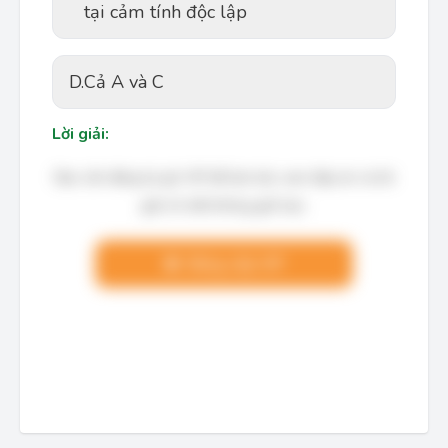
tại cảm tính độc lập
D.
Cả A và C
Lời giải:
Bạn cần đăng ký gói VIP để làm bài, xem đáp án và lời
giải chi tiết không giới hạn.
Nâng cấp VIP