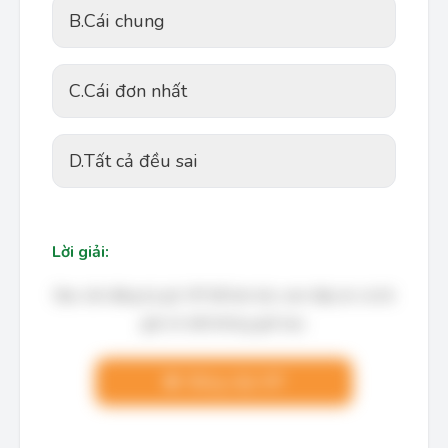
B.
Cái chung
C.
Cái đơn nhất
D.
Tất cả đều sai
Lời giải:
Bạn cần đăng ký gói VIP để làm bài, xem đáp án và lời
giải chi tiết không giới hạn.
Nâng cấp VIP