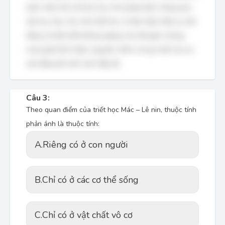
luận chặt chẽ và khoa học như phép biện chứng duy
vật sau này. Các nhà triết học cổ đại nhận thấy sự vận
động và biến đổi không ngừng của thế giới, nhưng
chưa giải thích được nguyên nhân và quy luật của sự
vận động đó một cách đầy đủ.
Câu 3:
Theo quan điểm của triết học Mác – Lê nin, thuộc tính
phản ánh là thuộc tính:
A.
Riêng có ở con người
B.
Chỉ có ở các cơ thể sống
C.
Chỉ có ở vật chất vô cơ