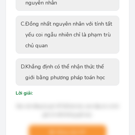
nguyên nhân
C.
Đồng nhất nguyên nhân với tính tất
yếu coi ngẫu nhiên chỉ là phạm trù
chủ quan
D.
Khẳng định có thể nhận thức thế
giới bằng phương pháp toán học
Lời giải:
Bạn cần đăng ký gói VIP để làm bài, xem đáp án và lời
giải chi tiết không giới hạn.
Nâng cấp VIP