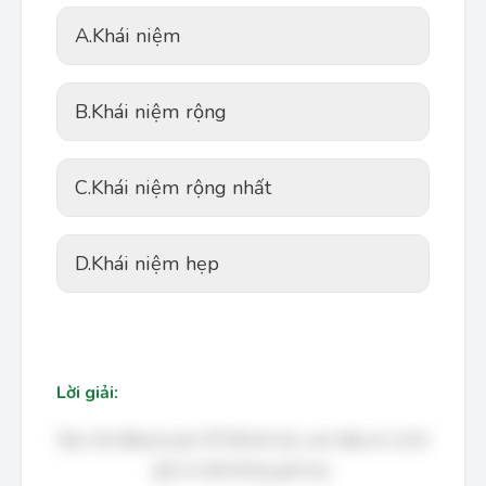
A.
Khái niệm
B.
Khái niệm rộng
C.
Khái niệm rộng nhất
D.
Khái niệm hẹp
Lời giải:
Bạn cần đăng ký gói VIP để làm bài, xem đáp án và lời
giải chi tiết không giới hạn.