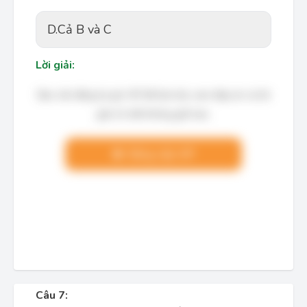
D.
Cả B và C
Lời giải:
Bạn cần đăng ký gói VIP để làm bài, xem đáp án và lời
giải chi tiết không giới hạn.
Nâng cấp VIP
Câu 7: