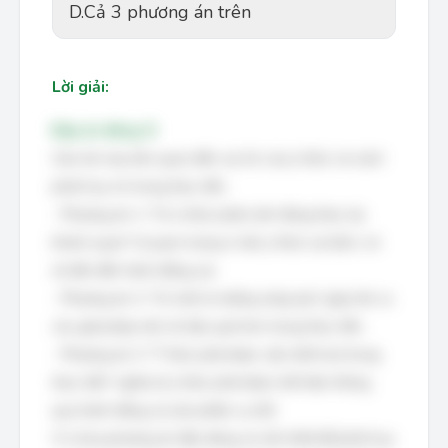
D.
Cả 3 phương án trên
Lời giải:
Đáp án đúng: D
Câu hỏi này liên quan đến vai trò của ý thức và cách
phát huy nó trong thực tiễn.
- Phương án 1: "Có ý thức phản ánh đúng thực tại
khách quan" là quan trọng vì nếu ý thức sai lệch, nó
sẽ dẫn đến hành động sai.
- Phương án 2: "Có một tư tưởng sáng tạo" giúp tìm ra
các giải pháp mới và hiệu quả hơn trong thực tiễn.
- Phương án 3: "Ý thức phải được vật chất hoá trong
thực tiễn" nghĩa là ý thức phải được thể hiện thông
qua hành động và sản phẩm cụ thể.
Vì cả ba phương án đều đúng và cần thiết để phát huy