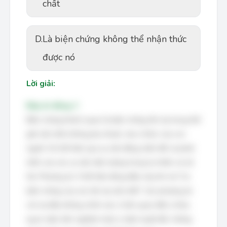
chất
D.
Là biện chứng không thể nhận thức
được nó
Lời giải:
Đáp án đúng: C
Biện chứng khách quan là biện chứng tồn tại trong thế
giới vật chất, không phụ thuộc vào ý thức của con
người. Nó thể hiện qua sự vận động, biến đổi và phát
triển của các sự vật, hiện tượng trong tự nhiên và xã
hội. Phương án 3 thể hiện đúng điều này khi nói "Là
biện chứng của các tồn tại vật chất". Các phương án
còn lại đều không chính xác vì liên quan đến ý thức,
quan niệm tiên nghiệm hoặc ý niệm tuyệt đối, những