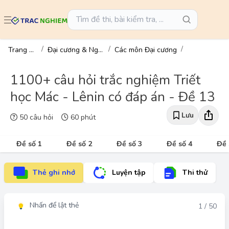
Trang chủ
Đại cương & Ngành
Các môn Đại cương
1100+ câu hỏi trắc nghiệm Triết
học Mác - Lênin có đáp án - Đề 13
Lưu
50 câu hỏi
60 phút
Đề số 1
Đề số 2
Đề số 3
Đề số 4
Đề 
Thẻ ghi nhớ
Luyện tập
Thi thử
Nhấn để lật thẻ
Đáp án
1 / 50