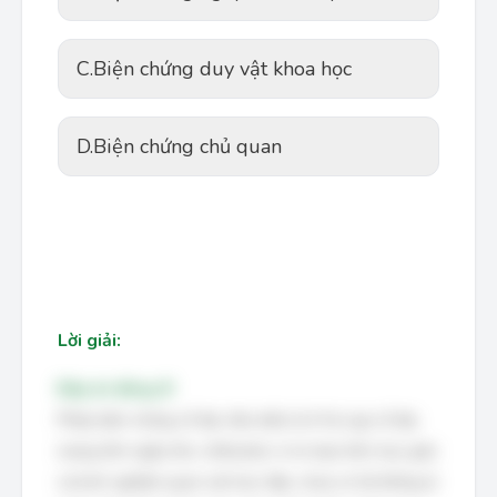
C.
Biện chứng duy vật khoa học
D.
Biện chứng chủ quan
Lời giải:
Đáp án đúng: B
Phép biện chứng cổ đại, tiêu biểu là ở Hy Lạp cổ đại,
mang tính ngây thơ, chất phác vì nó dựa trên trực giác
và kinh nghiệm quan sát trực tiếp, chưa có hệ thống lý