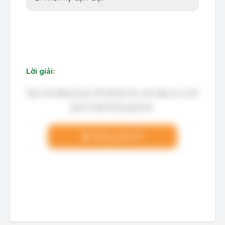
Lời giải:
Bạn cần đăng ký gói VIP để làm bài, xem đáp án và lời
giải chi tiết không giới hạn.
Nâng cấp VIP