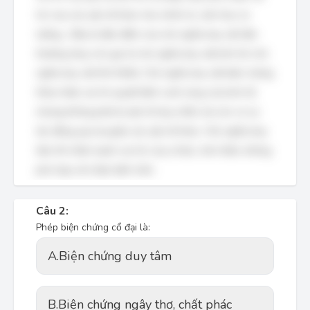
trò của các yếu tố khác như chính trị, văn hóa, tư
tưởng... Đây là đặc điểm của chủ nghĩa duy vật tầm
thường (hay còn gọi là chủ nghĩa duy vật kinh tế, chủ
nghĩa duy vật thô thiển). Chủ nghĩa duy vật biện chứng
thừa nhận vai trò quyết định cuối cùng của kinh tế,
nhưng không phải là yếu tố duy nhất, mà còn có sự
tác động qua lại giữa các yếu tố khác. Chủ nghĩa duy
tâm thì nhấn mạnh vai trò của ý thức, tinh thần, không
phù hợp với nhận định trên.
Câu 2:
Phép biện chứng cổ đại là:
A.
Biện chứng duy tâm
B.
Biện chứng ngây thơ, chất phác