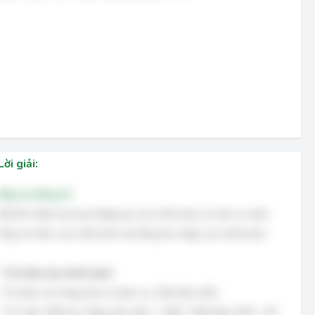
Lời giải:
Đáp án đúng: B
Để tính thâm hụt hay thặng dư của chính phủ, ta cần so sánh
tổng chi tiêu của chính phủ với tổng thu nhập của chính phủ.
*
Chi tiêu của chính phủ:
* Chi tiêu cho hàng hóa và dịch vụ: 100 triệu USD
* Trợ cấp: 10% thu nhập quốc dân = 10% * 400 triệu USD = 40