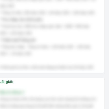
triệu USD
* Tổng chi tiêu: 100 triệu USD + 40 triệu USD = 140 triệu USD
*
Thu nhập của chính phủ:
* Thuế trực thu: 30% thu nhập quốc dân = 30% * 400 triệu
USD = 120 triệu USD
*
Thâm hụt/Thặng dư:
* Tổng thu nhập - Tổng chi tiêu = 120 triệu USD - 140 triệu
USD = -20 triệu USD
Vì kết quả là số âm, chính phủ đang bị thâm hụt 20 triệu USD.
Lời giải:
Đáp án đúng: C
Công ty Henry Pho trả lương cao hơn mức lương thị trường cho
thấy họ đang áp dụng lý thuyết tiền lương hiệu quả. Lý thuyết