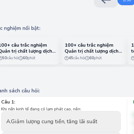
c nghiệm nổi bật:
100+ câu trắc nghiệm
100+ câu trắc nghiệm
1
Quản trị chất lượng dịch
Quản trị chất lượng dịch
t
vụ có lời giải chi tiết -
vụ có lời giải chi tiết -
n
50
câu hỏi
60
phút
45
câu hỏi
60
phút
Phần 1
Phần 2
1
nh sách câu hỏi:
Câu 1:
Khi nền kinh tế đang có lạm phát cao, nên:
A.
Giảm lượng cung tiền, tăng lãi suất