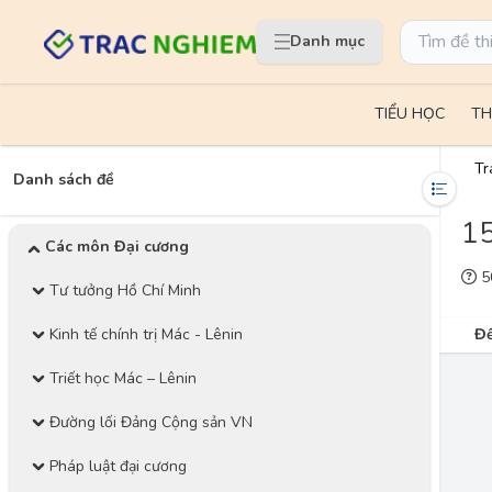
Danh mục
TIỂU HỌC
TH
Tr
Danh sách đề
15
Các môn Đại cương
50
Tư tưởng Hồ Chí Minh
Kinh tế chính trị Mác - Lênin
Đề
Triết học Mác – Lênin
Đường lối Đảng Cộng sản VN
Pháp luật đại cương