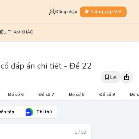
Nâng cấp VIP
Đăng nhập
LIỆU THAM KHẢO
có đáp án chi tiết - Đề 22
Lưu
Đề số 6
Đề số 7
Đề số 8
Đề số 9
Đề s
yện tập
Thi thử
Đáp án
1 / 50