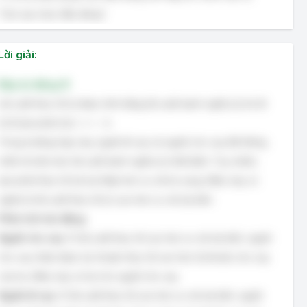
"Các lựa chọn đều đúng".
Lời giải:
Đáp án đúng: B
Lãi suất thực tế (r) được tính bằng lãi suất danh nghĩa (i) trừ đi
tỷ lệ lạm phát (π): r = i - π.
Trong trường hợp này, người đi vay và người cho vay đã thống
nhất về một mức lãi suất danh nghĩa (i) nhất định. Tuy nhiên,
lạm phát thực tế (π) lại thấp hơn so với kỳ vọng. Điều này có
nghĩa là lãi suất thực tế (r) cao hơn so với dự kiến.
Phân tích tác động:
Người cho vay:
Vì lãi suất thực tế cao hơn so với dự kiến, người
cho vay nhận được lợi nhuận thực tế cao hơn từ khoản cho vay
của họ. Điều này có lợi cho người cho vay.
Người đi vay:
Vì lãi suất thực tế cao hơn so với dự kiến, người