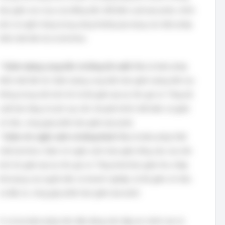
làm giảm sức mua của đồng tiền. Để kiểm soát lạm phát, chính
phủ và ngân hàng trung ương thường áp dụng các biện pháp
thắt chặt tiền tệ và tài khóa.
*
Giảm lượng cung tiền và tăng lãi suất:
Đây là biện pháp
thắt chặt tiền tệ. Giảm lượng cung tiền làm giảm lượng tiền lưu
thông trong nền kinh tế, từ đó giảm áp lực lên giá cả. Tăng lãi
suất làm tăng chi phí vay vốn, khuyến khích tiết kiệm và giảm
chi tiêu, cũng góp phần làm giảm lạm phát.
*
Giảm chi ngân sách và tăng thuế:
Đây là biện pháp thắt
chặt tài khóa. Giảm chi ngân sách làm giảm tổng cầu của nền
kinh tế, giảm áp lực lên giá cả. Tăng thuế làm giảm thu nhập
khả dụng của người dân và doanh nghiệp, từ đó giảm chi tiêu
và đầu tư, cũng góp phần làm giảm lạm phát.
Vì cả hai biện pháp trên đều đúng nên đáp án chính xác là