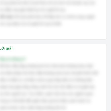
đi vay phải trả một chi phí thực tế cao hơn cho khoản vay của
họ. Điều này gây thiệt hại cho người đi vay.
Kết luận:
Khi lạm phát thực tế thấp hơn so với kỳ vọng, người
cho vay được lợi và người đi vay bị thiệt.
Lời giải:
Đáp án đúng: D
Để thúc đẩy tăng trưởng kinh tế, chính phủ thường thực hiện
các biện pháp như thúc đẩy thương mại tự do, khuyến khích tiết
kiệm và đầu tư, và kiểm soát sự gia tăng dân số. Những biện
pháp này giúp tăng năng suất, thu hút vốn đầu tư và giảm áp
lực lên nguồn lực. Tuy nhiên, quốc hữu hóa các ngành quan
trọng có thể dẫn đến giảm hiệu quả do thiếu cạnh tranh và
quản lý kém, làm chậm tăng trưởng kinh tế.