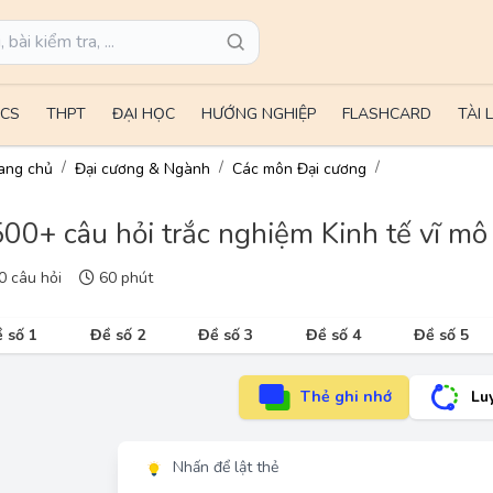
CS
THPT
ĐẠI HỌC
HƯỚNG NGHIỆP
FLASHCARD
TÀI 
ang chủ
Đại cương & Ngành
Các môn Đại cương
00+ câu hỏi trắc nghiệm Kinh tế vĩ mô 
 câu hỏi
60 phút
 số 1
Đề số 2
Đề số 3
Đề số 4
Đề số 5
Thẻ ghi nhớ
Lu
Nhấn để lật thẻ