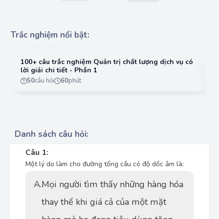
Trắc nghiệm nổi bật:
100+ câu trắc nghiệm Quản trị chất lượng dịch vụ có
10
lời giải chi tiết - Phần 1
lờ
50
câu hỏi
60
phút
Danh sách câu hỏi:
Câu 1:
Một lý do làm cho đường tổng cầu có độ dốc âm là:
A.
Mọi người tìm thấy những hàng hóa
thay thế khi giá cả của một mặt