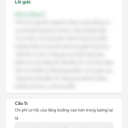
Lời giải:
Đáp án đúng: B
CPI (Chỉ số giá tiêu dùng) đo lường sự thay đổi giá cả
của một giỏ hàng hóa và dịch vụ tiêu dùng đại diện
cho chi tiêu của hộ gia đình. Nhóm hàng thực phẩm
thường chiếm tỷ trọng lớn nhất trong giỏ hàng này ở
Việt Nam. Do đó, sự tăng giá của nhóm hàng thực
phẩm sẽ có tác động lớn nhất đến CPI. Các nhóm hàng
khác như thiết bị và đồ dùng gia đình, y tế và giáo dục
cũng ảnh hưởng đến CPI, nhưng mức độ ảnh hưởng
thường nhỏ hơn so với thực phẩm.
Câu 5:
Chi phí cơ hội của tăng trưởng cao hơn trong tương lai
là