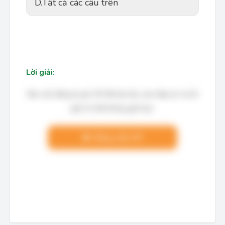
D.
Tất cả các câu trên
Lời giải:
Bạn cần đăng ký gói VIP để làm bài, xem đáp án và lời
giải chi tiết không giới hạn.
Nâng cấp VIP