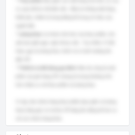
*
Thực phẩm:
Bao gồm các mặt hàng như thịt, cá, rau,
củ, quả, đồ ăn chế biến sẵn... Đây là những mặt hàng
thiết yếu, chiếm tỷ trọng đáng kể trong chi tiêu của
người dân.
*
Lương thực:
Là nhóm nhỏ hơn của thực phẩm, chủ
yếu bao gồm gạo, ngô, khoai, sắn... Tuy nhiên, ở Việt
Nam, gạo là lương thực chính và có ảnh hưởng lớn
đến CPI.
*
Thiết bị và đồ dùng gia đình:
Mặc dù cũng là một
phần của giỏ hàng CPI, nhưng tỷ trọng thường nhỏ
hơn nhiều so với thực phẩm và lương thực.
Vì vậy, nếu nhóm hàng thực phẩm (bao gồm cả lương
thực) tăng giá, nó sẽ kéo CPI tăng lên đáng kể hơn so
với các nhóm hàng khác.