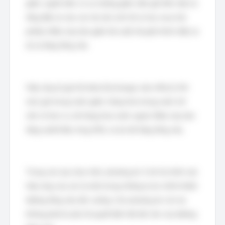
giảm, người dân có xu hướng giảm nắm giữ tiền mặt và
tăng đầu tư vào các tài sản sinh lời (ví dụ: mua trái
phiếu). Điều này làm giảm lãi suất, khuyến khích đầu tư
(I) và tăng tổng cầu.
Hiệu ứng tỷ giá hối đoái (Exchange rate effect): Khi
mức giá trong nước giảm, hàng hóa trong nước trở
nên rẻ hơn so với hàng hóa nước ngoài. Điều này làm
tăng xuất khẩu ròng (NX), và do đó tăng tổng cầu.
Trong các lựa chọn trên, phương án 3 mô tả chính xác
hiệu ứng của cải, là một trong những lý do chính khiến
đường tổng cầu dốc xuống. Các phương án còn lại
không phải là yếu tố quyết định độ dốc âm của đường