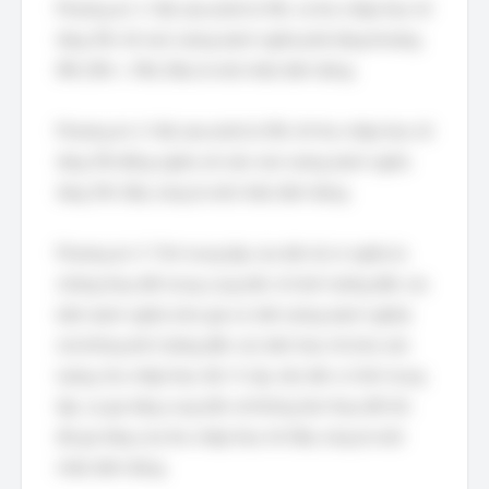
Phương án 1: Nếu lạm phát là 5%, và thu nhập thực tế
tăng 3%, thì mức lương danh nghĩa phải tăng khoảng
8% (5% + 3%). Đây là một nhận định đúng.
Phương án 2: Nếu lạm phát là 0%, thì thu nhập thực tế
tăng 3% đồng nghĩa với việc mức lương danh nghĩa
tăng 3%. Đây cũng là một nhận định đúng.
Phương án 3: Tính trung lập của tiền tệ có nghĩa là
những thay đổi trong cung tiền chỉ ảnh hưởng đến các
biến danh nghĩa (như giá cả, tiền lương danh nghĩa)
mà không ảnh hưởng đến các biến thực tế (như sản
lượng, thu nhập thực tế). Vì vậy, nếu tiền có tính trung
lập, sự gia tăng cung tiền sẽ không làm thay đổi tốc
độ gia tăng của thu nhập thực tế. Đây cũng là một
nhận định đúng.