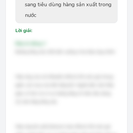
sang tiêu dùng hàng sản xuất trong
nước
Lời giải:
Đáp án đúng: C
Đường tổng cầu (AD) dốc xuống vì ba hiệu ứng chính:
Hiệu ứng của cải (Wealth effect): Khi mức giá chung
giảm, sức mua của tiền tăng lên. Người dân cảm thấy
giàu có hơn và có xu hướng tăng chi tiêu tiêu dùng
(C), làm tăng tổng cầu.
Hiệu ứng lãi suất (Interest rate effect): Khi mức giá