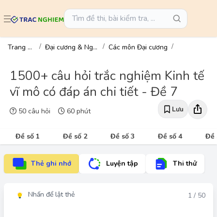
Trang chủ
Đại cương & Ngành
Các môn Đại cương
1500+ câu hỏi trắc nghiệm Kinh tế
vĩ mô có đáp án chi tiết - Đề 7
Lưu
50 câu hỏi
60 phút
Đề số 1
Đề số 2
Đề số 3
Đề số 4
Đề 
Thẻ ghi nhớ
Luyện tập
Thi thử
Nhấn để lật thẻ
Đáp án
1 / 50
Đáp án đúng: C