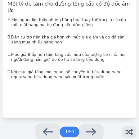
Đường tổng cầu (AD) dốc xuống vì ba hiệu ứng chính:
Một lý do làm cho đường tổng cầu có độ dốc âm
là:
Hiệu ứng của cải (Wealth effect): Khi mức giá chung giảm, sức
A.
Mọi người tìm thấy những hàng hóa thay thế khi giá cả của
mua của tiền tăng lên. Người dân cảm thấy giàu có hơn và có
một mặt hàng mà họ đang tiêu dùng tăng
xu hướng tăng chi tiêu tiêu dùng (C), làm tăng tổng cầu.
B.
Dân cư trở nên khá giả hơn khi mức giá giảm và do đó sẵn
Hiệu ứng lãi suất (Interest rate effect): Khi mức giá giảm, người
sàng mua nhiều hàng hơn
dân có xu hướng giảm nắm giữ tiền mặt và tăng đầu tư vào các
tài sản sinh lời (ví dụ: mua trái phiếu). Điều này làm giảm lãi
C.
Mức giá thấp hơn làm tăng sức mua của lượng tiền mà mọi
suất, khuyến khích đầu tư (I) và tăng tổng cầu.
người đang nắm giữ, do đó họ sẽ tăng tiêu dùng
Hiệu ứng tỷ giá hối đoái (Exchange rate effect): Khi mức giá
D.
Khi mức giá tăng, mọi người sẽ chuyển từ tiêu dùng hàng
trong nước giảm, hàng hóa trong nước trở nên rẻ hơn so với
ngoại sang tiêu dùng hàng sản xuất trong nước
hàng hóa nước ngoài. Điều này làm tăng xuất khẩu ròng (NX),
và do đó tăng tổng cầu.
Trong các lựa chọn trên, phương án 3 mô tả chính xác hiệu ứng
của cải, là một trong những lý do chính khiến đường tổng cầu
dốc xuống. Các phương án còn lại không phải là yếu tố quyết
định độ dốc âm của đường tổng cầu.
1
/
50