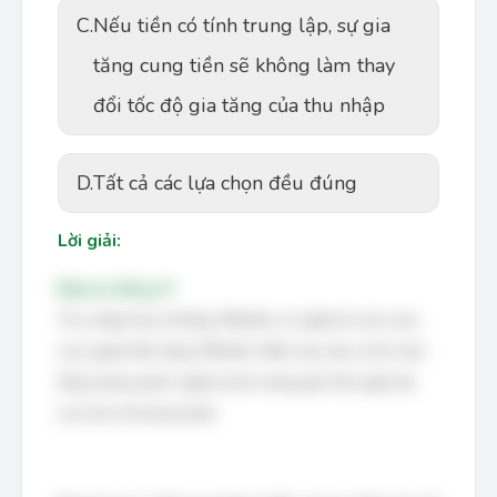
C.
Nếu tiền có tính trung lập, sự gia
tăng cung tiền sẽ không làm thay
đổi tốc độ gia tăng của thu nhập
D.
Tất cả các lựa chọn đều đúng
Lời giải:
Đáp án đúng: D
Thu nhập thực tế tăng 3%/năm có nghĩa là sức mua
của người dân tăng 3%/năm. Điều này xảy ra khi mức
tăng lương danh nghĩa (mức lương ghi trên giấy tờ)
cao hơn tỷ lệ lạm phát.