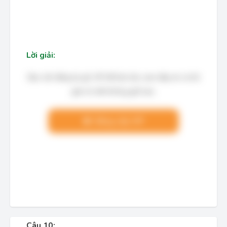
Lời giải:
Bạn cần đăng ký gói VIP để làm bài, xem đáp án và lời
giải chi tiết không giới hạn.
Nâng cấp VIP
Câu 10: