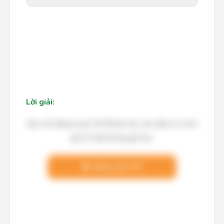
Lời giải:
Bạn cần đăng ký gói VIP để làm bài, xem đáp án và lời
giải chi tiết không giới hạn.
Nâng cấp VIP