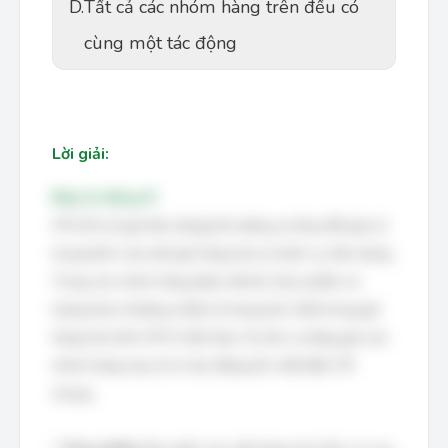
D.
Tất cả các nhóm hàng trên đều có
cùng một tác động
Lời giải:
Đáp án đúng: B
CPI (Chỉ số giá tiêu dùng) đo lường sự thay đổi giá cả
trung bình của một giỏ hàng hóa và dịch vụ tiêu dùng.
Trong các nhóm hàng được liệt kê, thực phẩm và
lương thực thường chiếm tỷ trọng lớn nhất trong giỏ
hàng hóa tính CPI ở Việt Nam. Do đó, sự tăng giá của
nhóm hàng này sẽ có tác động lớn nhất đến CPI
chung.