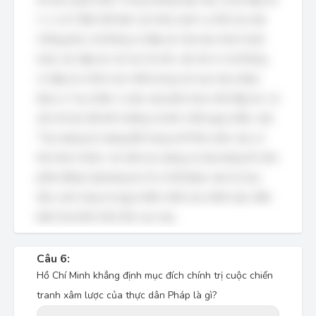
1, 2, và 3 đều thể hiện các khía cạnh cụ thể của việc
chống phá, và không có đáp án nào bao trùm hoàn
toàn các đáp án còn lại. Do đó, câu hỏi có vẻ không
có đáp án chính xác nhất trong các lựa chọn được
đưa ra. Tuy nhiên, vì yêu cầu phải chọn một đáp án, và
xét về mức độ ảnh hưởng và tính chất nguy hiểm, việc
"Tạo dựng lực lượng đối trọng với Nhà nước; tạo cơ
hội nhen nhóm, cài cắm lực lượng và xây dựng tổ chức
phản động" (phương án 3) có thể được xem là mục
tiêu cuối cùng và nguy hiểm nhất của chiến lược diễn
biến hòa bình trên lĩnh vực này.
Câu 6:
Hồ Chí Minh khẳng định mục đích chính trị cuộc chiến
tranh xâm lược của thực dân Pháp là gì?