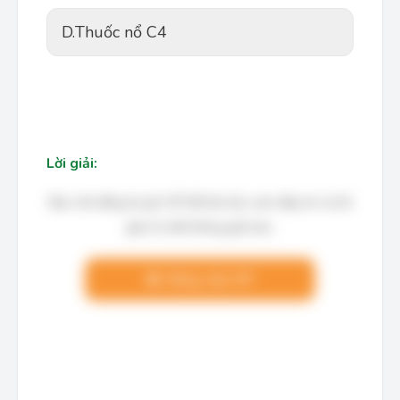
D.
Thuốc nổ C4
Lời giải:
Bạn cần đăng ký gói VIP để làm bài, xem đáp án và lời
giải chi tiết không giới hạn.
Nâng cấp VIP