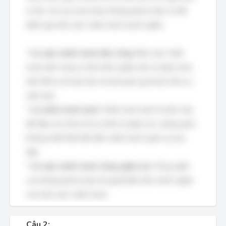
vô tội. Các lựa chọn khác không phải là tiêu chí để
đánh giá một cuộc chiến tranh là phi nghĩa.
*
Là cuộc chiến tranh tiến công:
Một cuộc chiến
tranh tiến công có thể chính nghĩa nếu nó được thực
hiện để tự vệ hoặc bảo vệ một quốc gia khác khỏi sự
xâm lược.
*
Là chiến tranh lạnh:
Chiến tranh lạnh là một cuộc
đối đầu về ý thức hệ và chính trị giữa các cường quốc,
không nhất thiết dẫn đến chiến tranh quân sự trực
tiếp.
*
Là cuộc chiến tranh công nghệ cao:
Công nghệ
cao không phải là yếu tố quyết định tính chính nghĩa
của một cuộc chiến tranh.
Câu 2: