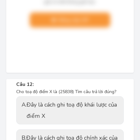
giải chi tiết không giới hạn.
Nâng cấp VIP
Câu 12:
Cho toạ độ điểm X là (25838) Tìm câu trả lời đúng?
A.
Đây là cách ghi toạ độ khái lược của
điểm X
B.
Đây là cách ghi toạ độ chính xác của