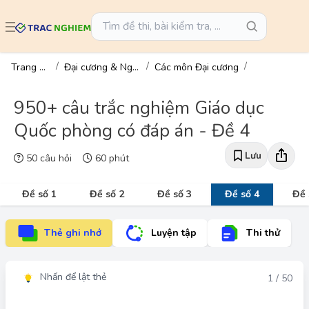
Trang chủ
Đại cương & Ngành
Các môn Đại cương
950+ câu trắc nghiệm Giáo dục
Quốc phòng có đáp án - Đề 4
Lưu
50 câu hỏi
60 phút
Đề số 1
Đề số 2
Đề số 3
Đề số 4
Đề 
Thẻ ghi nhớ
Luyện tập
Thi thử
Nhấn để lật thẻ
Đáp án
1 / 50