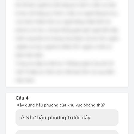
đủ 18 tuổi, người bị mất năng lực hành vi dân sự hoặc
bị hạn chế năng lực hành vi dân sự; người đang bị truy
cứu trách nhiệm hình sự; người đang chấp hành án
phạt tù, án treo, cải tạo không giam giữ; người đã chấp
hành xong bản án nhưng chưa được xóa án tích; người
nghiện ma túy; người bị nhiễm HIV; người có tiền sử
bệnh tâm thần.
Trong các đáp án đã cho, "Những người chưa đủ 18
tuổi" là đáp án chính xác nhất dựa trên các quy định
hiện hành.
Câu 4:
Xây dựng hậu phương của khu vực phòng thủ?
A.
Như hậu phương trước đây