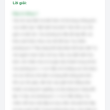
Lời giải:
Đáp án đúng: C
Câu hỏi này kiểm tra kiến thức về nội dung chống phá
của chiến lược "diễn biến hòa bình" trên lĩnh vực tôn
giáo và dân tộc. Các phương án đều đề cập đến các
khía cạnh khác nhau của vấn đề này. Tuy nhiên,
phương án 4 "Xây dựng khối đại đoàn kết toàn dân" là
trái ngược hoàn toàn với mục tiêu của diễn biến hòa
bình, vốn nhằm chia rẽ và gây mâu thuẫn trong xã hội.
Các phương án 1, 2 và 3 đều mô tả đúng các thủ đoạn
mà các thế lực thù địch sử dụng để chống phá trên
lĩnh vực tôn giáo, dân tộc, bao gồm kích động mâu
thuẫn, lợi dụng tín ngưỡng, và xây dựng lực lượng đối
lập. Vì vậy, các phương án 1, 2 và 3 đều đúng. Tuy
nhiên, để chọn một đáp án duy nhất, cần phải tìm đáp
án bao quát nhất. Trong trường hợp này, cả ba đáp án