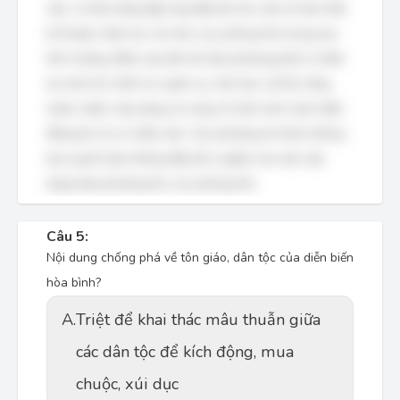
sâu, có khả năng đáp ứng đầy đủ nhu cầu về vật chất,
kỹ thuật, nhân lực cho khu vực phòng thủ trong mọi
tình huống. Điều này đòi hỏi hậu phương phải có tiềm
lực kinh tế, chính trị, quân sự, văn hóa, xã hội vững
mạnh, được xây dựng và củng cố một cách toàn diện,
đồng bộ và có chiều sâu. Các phương án khác không
bao quát hoặc không đầy đủ ý nghĩa của việc xây
dựng hậu phương khu vực phòng thủ.
Câu 5:
Nội dung chống phá về tôn giáo, dân tộc của diễn biến
hòa bình?
A.
Triệt để khai thác mâu thuẫn giữa
các dân tộc để kích động, mua
chuộc, xúi dục