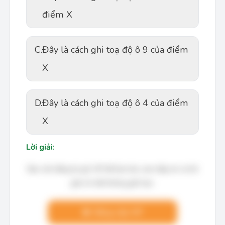
điểm X
C.
Đây là cách ghi toạ độ ô 9 của điểm
X
D.
Đây là cách ghi toạ độ ô 4 của điểm
X
Lời giải:
Bạn cần đăng ký gói VIP để làm bài, xem đáp án và lời
giải chi tiết không giới hạn.
Nâng cấp VIP