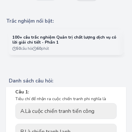
Trắc nghiệm nổi bật:
100+ câu trắc nghiệm Quản trị chất lượng dịch vụ có
10
lời giải chi tiết - Phần 1
lờ
50
câu hỏi
60
phút
Danh sách câu hỏi:
Câu 1:
Tiêu chí để nhận ra cuộc chiến tranh phi nghĩa là
A.
Là cuộc chiến tranh tiến công
B.
Là chiến tranh lạnh