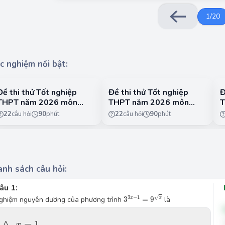
1
/
20
c nghiệm nổi bật:
Đề thi thử Tốt nghiệp
Đề thi thử Tốt nghiệp
Đ
THPT năm 2026 môn
THPT năm 2026 môn
T
Toán Sở GD&DT Hà Nội -
Toán Sở GD&DT Hà Nội -
T
22
câu hỏi
90
phút
22
câu hỏi
90
phút
Đề Số 01
Đề Số 02
đ
nh sách câu hỏi:
âu 1:
{{3}^{3x-1}}={{9}^{\sqrt{x}}}
√
3
−
1
x
x
ghiệm nguyên dương của phương trình 
3
=
9
 là
x=1.
A.
=
1.