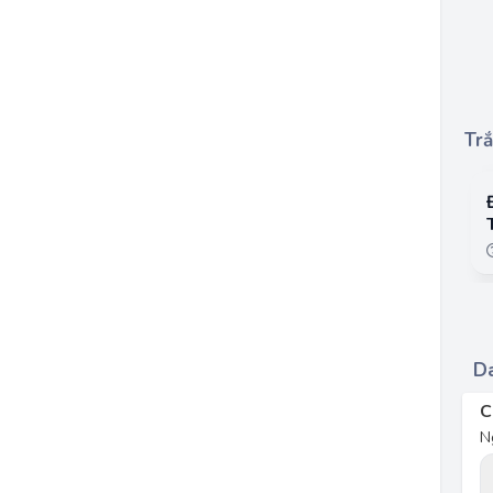
Trắ
Da
C
N