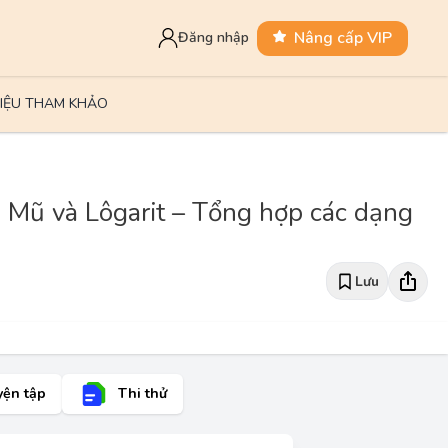
Nâng cấp VIP
Đăng nhập
LIỆU THAM KHẢO
 Mũ và Lôgarit – Tổng hợp các dạng
Lưu
yện tập
Thi thử