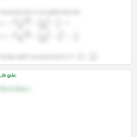
Vậy phương trình có hai nghiệm phân biệt:
x
1
=
−
b
+
Δ
2
a
=
1
+
3
2
(
2
)
=
4
4
=
1
√
4
1
+
3
−
+
Δ
b
=
=
=
=
1
x
1
2
4
2
(
2
)
a
x
2
=
−
b
−
Δ
2
a
=
1
−
3
2
(
2
)
=
−
2
4
=
−
1
2
√
1
−
3
−
2
1
−
−
Δ
b
=
=
=
=
−
x
2
2
2
4
2
(
2
)
a
S
=
{
1
;
−
1
2
}
1
{
}
Vậy tập nghiệm của phương trình là
=
1
;
−
.
S
2
Lời giải:
Đáp án đúng: a