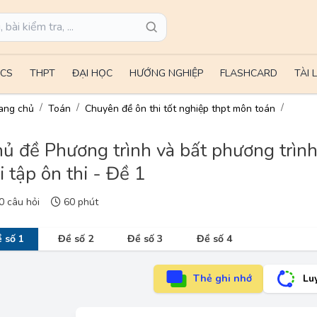
CS
THPT
ĐẠI HỌC
HƯỚNG NGHIỆP
FLASHCARD
TÀI 
ang chủ
Toán
Chuyên đề ôn thi tốt nghiệp thpt môn toán
ủ đề Phương trình và bất phương trình
i tập ôn thi - Đề 1
 câu hỏi
60 phút
 số 1
Đề số 2
Đề số 3
Đề số 4
Thẻ ghi nhớ
Lu