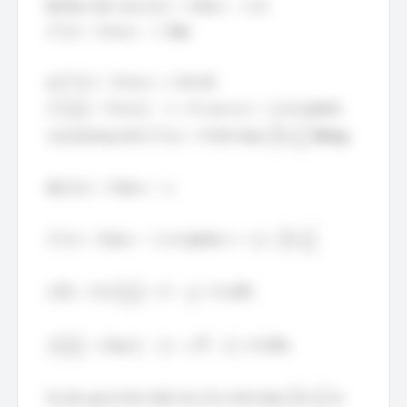
b)
Đạo hàm của
(
)
=
2
sin
−
là
f
x
x
x
f
′
(
x
)
=
2
cos
x
−
1
′
(
)
=
2
cos
−
1
.
Sai.
f
x
x
f
′
(
x
)
=
2
cos
x
+
1
′
c)
(
)
=
2
cos
+
1
khi đó
f
x
x
f
′
(
π
3
)
=
2
cos
π
3
−
1
=
0
x
=
π
3
(
)
′
π
π
π
=
2
cos
−
1
=
0
, suy ra
=
là nghiệm
f
x
3
3
3
[
0
;
π
2
]
f
′
(
x
)
=
0
[
]
′
π
của phương trình
(
)
=
0
trên đoạn
0
;
.
Đúng.
f
x
2
f
(
x
)
=
2
sin
x
−
x
d)
(
)
=
2
sin
−
,
f
x
x
x
x
=
π
3
∈
[
0
;
π
2
]
f
′
(
x
)
=
2
sin
x
−
1
[
]
′
π
π
(
)
=
2
sin
−
1
có nghiệm
=
∈
0
;
,
f
x
x
x
3
2
f
(
0
)
=
0
;
f
(
π
2
)
=
2
−
π
2
≈
0
,
429
,
(
)
π
π
(
0
)
=
0
;
=
2
−
≈
0
,
429
,
f
f
2
2
f
(
π
3
)
=
2
sin
π
3
−
π
3
=
3
−
π
3
≈
0
,
684
(
)
π
π
π
π
√
=
2
sin
−
=
3
−
≈
0
,
684
.
f
3
3
3
3
[
0
;
π
2
]
f
(
x
)
[
]
π
Do đó, giá trị lớn nhất của
(
)
trên đoạn
0
;
là
f
x
2