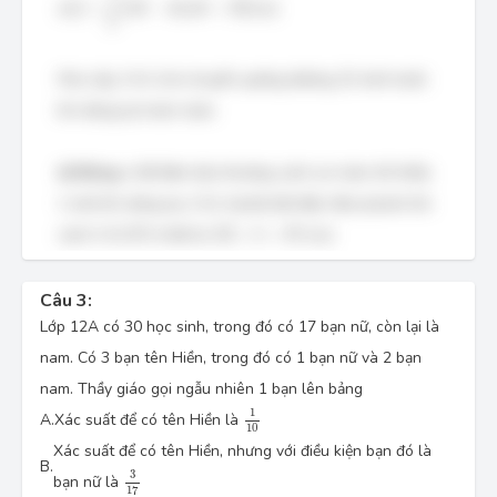
(
)
=
(
16
−
4
)
=
32
(
)
∫
s
t
t
d
t
m
0
A
Như vậy, ô tô
di chuyển quãng đường 32 mét trước
A
khi dừng lại hoàn toàn.
d) Đúng
vì để đảm bảo khoảng cách an toàn tối thiểu
A
1 mét khi dừng lại, ô tô
phải bắt đầu hãm phanh khi
A
32
+
5
=
37
(
m
)
B
cách ô tô
ít nhất là:
32
+
5
=
37
(
)
B
m
Câu 3:
Lớp 12A có 30 học sinh, trong đó có 17 bạn nữ, còn lại là
nam. Có 3 bạn tên Hiền, trong đó có 1 bạn nữ và 2 bạn
nam. Thầy giáo gọi ngẫu nhiên 1 bạn lên bảng
1
10
1
A.
Xác suất để có tên Hiền là
10
Xác suất để có tên Hiền, nhưng với điều kiện bạn đó là
B.
3
17
3
bạn nữ là
17