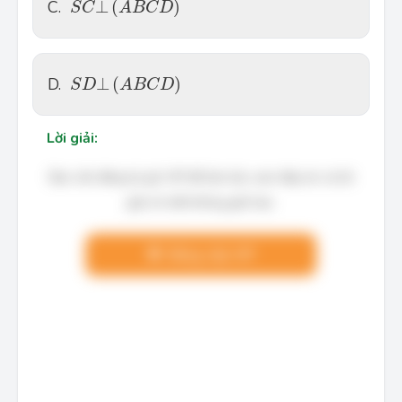
C.
⊥
(
)
S
C
A
B
C
D
S
D
⊥
(
A
B
C
D
)
D.
⊥
(
)
S
D
A
B
C
D
Lời giải:
Bạn cần đăng ký gói VIP để làm bài, xem đáp án và lời
giải chi tiết không giới hạn.
Nâng cấp VIP