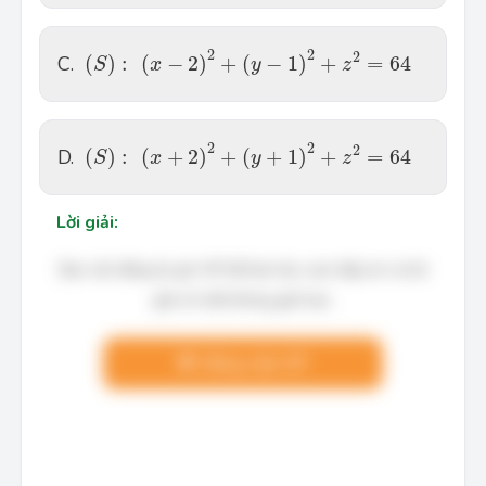
(
S
)
:
(
x
−
2
)
2
+
(
y
−
1
)
2
+
z
2
=
64
2
2
2
C.
(
)
:
(
−
2
)
+
(
−
1
)
+
=
64
S
x
y
z
(
S
)
:
(
x
+
2
)
2
+
(
y
+
1
)
2
+
z
2
=
64
2
2
2
D.
(
)
:
(
+
2
)
+
(
+
1
)
+
=
64
S
x
y
z
Lời giải:
Bạn cần đăng ký gói VIP để làm bài, xem đáp án và lời
giải chi tiết không giới hạn.
Nâng cấp VIP