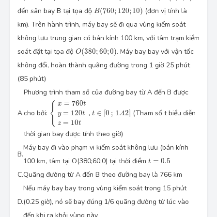
B
(
760
;
120
;
10
)
đến sân bay B tại tọa độ
(
760
;
120
;
10
)
(đơn vị tính là
B
km). Trên hành trình, máy bay sẽ đi qua vùng kiểm soát
không lưu trung gian có bán kính 100 km, với tâm trạm kiểm
O
(
380
;
60
;
0
)
soát đặt tại tọa độ
(
380
;
60
;
0
)
. Máy bay bay với vận tốc
O
không đổi, hoàn thành quãng đường trong 1 giờ 25 phút
(85 phút)
Phương trình tham số của đường bay từ A đến B được
⎧
{
x
=
760
t
y
=
120
t
z
=
10
t
=
760
x
t
⎨
t
∈
[
0
;
1.42
]
⎩
A.
cho bởi:
,
∈
[
0
;
1.42
]
(Tham số t biểu diễn
=
120
t
y
t
=
10
z
t
thời gian bay được tính theo giờ)
Máy bay đi vào phạm vi kiểm soát không lưu (bán kính
B.
t
=
0.5
100 km, tâm tại O(380;60;0) tại thời điểm
=
0.5
t
C.
Quãng đường từ A đến B theo đường bay là 766 km
Nếu máy bay bay trong vùng kiểm soát trong 15 phút
D.
(0.25 giờ), nó sẽ bay đúng 1/6 quãng đường từ lúc vào
đến khi ra khỏi vùng này