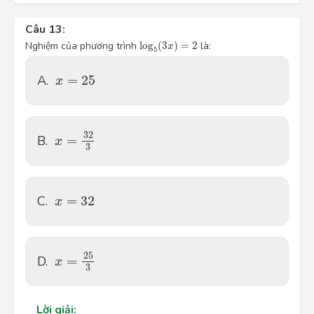
Câu 13:
log
5
(
3
x
)
=
2
Nghiệm của phương trình
log
(
3
)
=
2
là:
x
5
x
=
25
A.
=
25
x
x
=
32
3
32
B.
=
x
3
x
=
32
C.
=
32
x
x
=
25
3
25
D.
=
x
3
Lời giải: