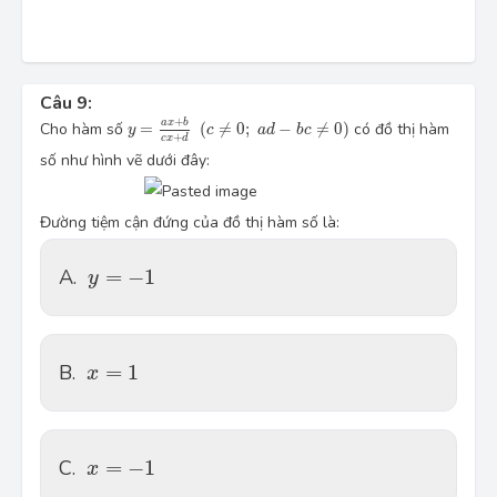
Câu 9:
y
=
a
x
+
b
c
x
+
d
(
c
≠
0
;
a
d
−
b
c
≠
0
)
+
a
x
b
Cho hàm số
=
(
≠
0
;
−
≠
0
)
có đồ thị hàm
y
c
a
d
b
c
+
c
x
d
số như hình vẽ dưới đây:
Đường tiệm cận đứng của đồ thị hàm số là:
y
=
−
1
A.
=
−
1
y
x
=
1
B.
=
1
x
x
=
−
1
C.
=
−
1
x