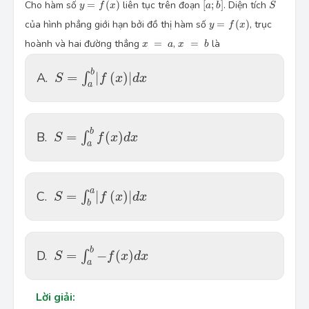
S
Cho hàm số
=
(
)
liên tục trên đoạn
[
;
]
. Diện tích
y
f
x
a
b
S
y
=
f
(
x
)
của hình phẳng giới hạn bởi đồ thị hàm số
=
(
)
, trục
y
f
x
x
=
b
x
=
a
hoành và hai đường thẳng
=
,
=
là
x
a
x
b
S
=
∫
a
b
|
f
(
x
)
|
d
x
b
A.
=
|
(
)
|
∫
S
f
x
d
x
a
S
=
∫
a
b
f
(
x
)
d
x
b
B.
=
(
)
∫
S
f
x
d
x
a
S
=
∫
b
a
|
f
(
x
)
|
d
x
a
C.
=
|
(
)
|
∫
S
f
x
d
x
b
S
=
∫
a
b
−
f
(
x
)
d
x
b
D.
=
−
(
)
∫
S
f
x
d
x
a
Lời giải: