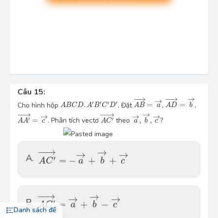
Câu 15:
A
B
→
=
a
→
A
D
→
=
b
→
−
−
→
−
−
→
→
→
A
B
C
D
.
A
′
B
′
C
′
D
′
′
′
′
′
Cho hình hộp
.
. Đặt
=
,
=
,
A
B
C
D
A
B
C
D
A
B
a
A
D
b
A
A
′
→
=
c
→
A
C
′
→
a
→
,
b
→
,
c
→
−
−
→
−
−
→
→
→
→
→
′
′
=
. Phân tích vectơ
theo
,
,
?
A
A
c
A
C
a
b
c
A
C
′
→
=
−
a
→
+
b
→
+
c
→
−
−
→
→
→
→
A.
′
=
−
+
+
A
C
a
b
c
A
C
′
→
=
a
→
+
b
→
−
c
→
−
−
→
→
→
→
B.
′
=
+
−
A
C
a
b
c
Danh sách đề