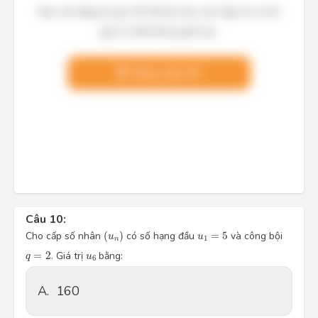
Bạn cần đăng ký gói VIP để làm bài, xem đáp án và lời
giải chi tiết không giới hạn.
Nâng cấp VIP
Câu 10:
(
u
n
)
u
1
=
5
Cho cấp số nhân
(
)
có số hạng đầu
=
5
và công bội
u
u
1
n
q
=
2
u
6
=
2
. Giá trị
bằng:
q
u
6
A.
160