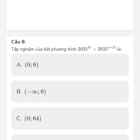
Câu 8:
2025
3
x
<
2025
x
+
12
3
+
12
x
x
Tập nghiệm của bất phương trình
2025
<
2025
là:
(
0
;
6
)
A.
(
0
;
6
)
(
−
∞
;
6
)
B.
(
−
∞
;
6
)
(
0
;
64
)
C.
(
0
;
64
)