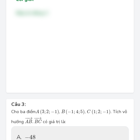
Đáp án đúng: C
Câu 3:
A
(
3
;
2
;
−
1
)
B
(
−
1
;
4
;
5
)
C
(
1
;
2
;
−
1
)
Cho ba điểm
(
3
;
2
;
−
1
)
,
(
−
1
;
4
;
5
)
,
(
1
;
2
;
−
1
)
. Tích vô
A
B
C
A
B
→
.
B
C
→
−
−
→
−
−
→
hướng
.
có giá trị là:
A
B
B
C
−
48
A.
−
48