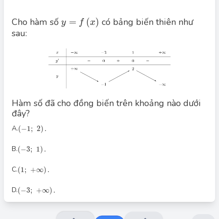
y
=
f
(
x
)
Cho hàm số
=
(
)
có bảng biến thiên như
y
f
x
sau:
Đáp án đúng: C
Hàm số đã cho đồng biến trên khoảng nào dưới
đây?
(
−
1
;
2
)
.
A.
(
−
1
;
2
)
.
(
−
3
;
1
)
.
B.
(
−
3
;
1
)
.
(
1
;
+
∞
)
.
C.
(
1
;
+
∞
)
.
(
−
3
;
+
∞
)
.
D.
(
−
3
;
+
∞
)
.