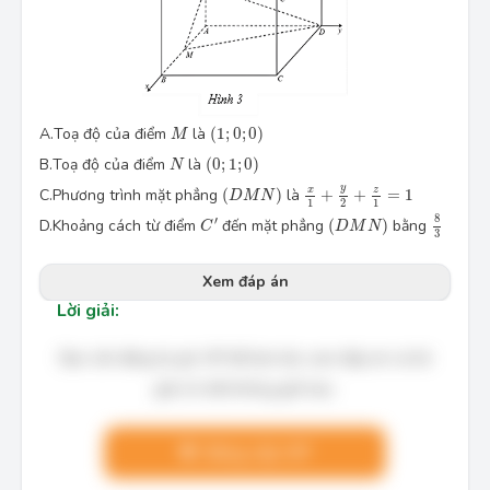
(
1
;
0
;
0
)
M
A.
Toạ độ của điểm
là
(
1
;
0
;
0
)
M
(
0
;
1
;
0
)
N
B.
Toạ độ của điểm
là
(
0
;
1
;
0
)
N
x
1
+
y
2
+
z
1
=
1
(
D
M
N
)
y
x
z
C.
Phương trình mặt phẳng
(
)
là
+
+
=
1
D
M
N
1
2
1
8
3
(
D
M
N
)
C
′
8
′
D.
Khoảng cách từ điểm
đến mặt phẳng
(
)
bằng
C
D
M
N
3
Xem đáp án
Lời giải:
Bạn cần đăng ký gói VIP để làm bài, xem đáp án và lời
giải chi tiết không giới hạn.
Nâng cấp VIP