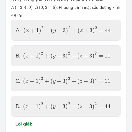
A
(
−
2
;
4
;
0
)
B
(
0
;
2
;
−
6
)
(
−
2
;
4
;
0
)
,
(
0
;
2
;
−
6
)
. Phương trình mặt cầu đường kính
A
B
AB là:
(
x
+
1
)
2
+
(
y
−
3
)
2
+
(
z
+
3
)
2
=
44
2
2
2
A.
(
+
1
)
+
(
−
3
)
+
(
+
3
)
=
44
x
y
z
(
x
+
1
)
2
+
(
y
−
3
)
2
+
(
z
+
3
)
2
=
11
2
2
2
B.
(
+
1
)
+
(
−
3
)
+
(
+
3
)
=
11
x
y
z
(
x
−
1
)
2
+
(
y
+
3
)
2
+
(
z
−
3
)
2
=
11
2
2
2
C.
(
−
1
)
+
(
+
3
)
+
(
−
3
)
=
11
x
y
z
(
x
−
1
)
2
+
(
y
+
3
)
2
+
(
z
−
3
)
2
=
44
2
2
2
D.
(
−
1
)
+
(
+
3
)
+
(
−
3
)
=
44
x
y
z
Lời giải: