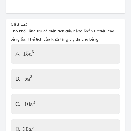
Câu 12:
5
a
2
2
Cho khối lăng trụ có diện tích đáy bằng
5
a
và chiều cao
6
a
bằng
6
a
. Thể tích của khối lăng trụ đã cho bằng:
15
a
3
3
A.
15
a
5
a
3
3
B.
5
a
10
a
3
3
C.
10
a
30
a
3
3
D.
30
a