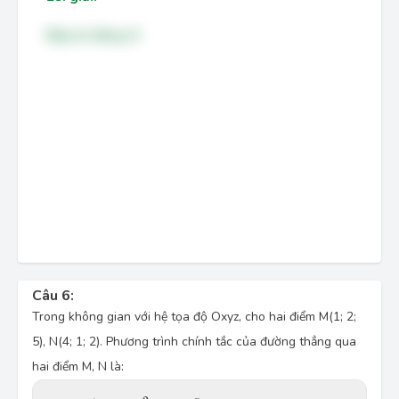
Đáp án đúng: D
Câu 6:
Trong không gian với hệ tọa độ Oxyz, cho hai điểm M(1; 2;
5), N(4; 1; 2). Phương trình chính tắc của đường thẳng qua
hai điểm M, N là:
x
−
1
3
=
y
−
2
−
1
=
z
−
5
−
3
.