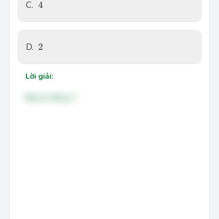
4
C.
4
2
D.
2
Lời giải:
Đáp án đúng: C