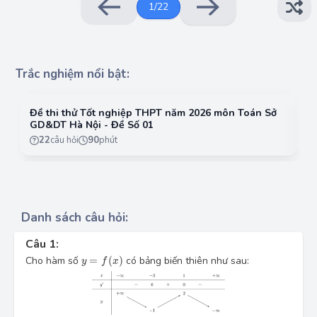
1
/
22
Trắc nghiệm nổi bật:
Đề thi thử Tốt nghiệp THPT năm 2026 môn Toán Sở
Đ
GD&DT Hà Nội - Đề Số 01
G
22
câu hỏi
90
phút
Danh sách câu hỏi:
Câu 1:
y
=
f
(
x
)
Cho hàm số
=
(
)
có bảng biến thiên như sau:
y
f
x