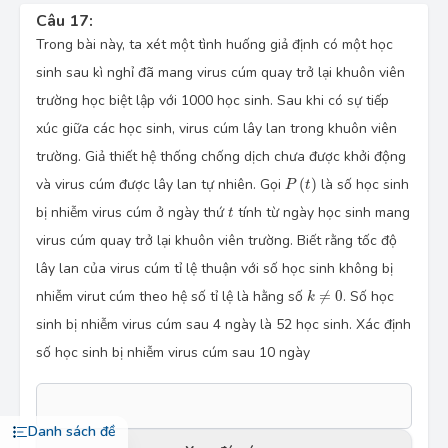
Câu 17:
Trong bài này, ta xét một tình huống giả định có một học
sinh sau kì nghỉ đã mang virus cúm quay trở lại khuôn viên
trường học biệt lập với 1000 học sinh. Sau khi có sự tiếp
xúc giữa các học sinh, virus cúm lây lan trong khuôn viên
trường. Giả thiết hệ thống chống dịch chưa được khởi động
P
(
t
)
và virus cúm được lây lan tự nhiên. Gọi
(
)
là số học sinh
P
t
t
bị nhiễm virus cúm ở ngày thứ
tính từ ngày học sinh mang
t
virus cúm quay trở lại khuôn viên trường. Biết rằng tốc độ
lây lan của virus cúm tỉ lệ thuận với số học sinh không bị
k
≠
0
nhiễm virut cúm theo hệ số tỉ lệ là hằng số
≠
0
. Số học
k
sinh bị nhiễm virus cúm sau 4 ngày là 52 học sinh. Xác định
số học sinh bị nhiễm virus cúm sau 10 ngày
Danh sách đề