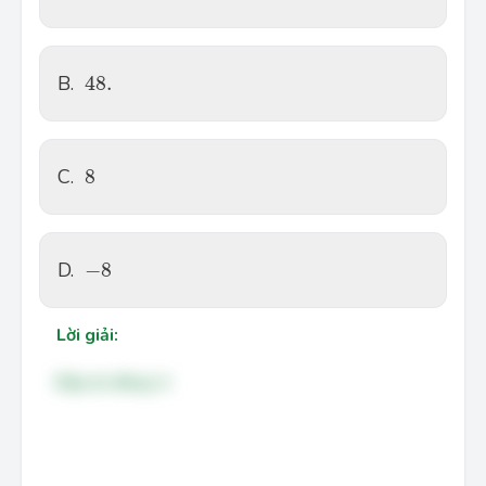
48.
B.
48.
8
C.
8
−
8
D.
−
8
Lời giải:
Đáp án đúng: A