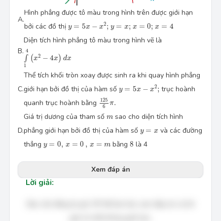
Hình phẳng được tô màu trong hình trên được giới hạn
A.
y
=
5
x
−
x
2
;
x
=
0
;
x
=
4
y
=
x
;
2
bởi các đồ thị
=
5
−
;
=
;
=
0
;
=
4
y
x
x
y
x
x
x
Diện tích hình phẳng tô màu trong hình vẽ là
∫
1
4
(
x
2
−
4
x
)
d
x
B.
4
2
−
4
∫
(
)
x
x
d
x
1
Thể tích khối tròn xoay được sinh ra khi quay hình phẳng
y
=
5
x
−
x
2
;
2
C.
giới hạn bởi đồ thị của hàm số
=
5
−
;
trục hoành
y
x
x
125
6
π
.
125
quanh trục hoành bằng
.
π
6
m
Giá trị dương của tham số
sao cho diện tích hình
m
y
=
x
D.
phẳng giới hạn bởi đồ thị của hàm số
=
và các đường
y
x
y
=
0
,
x
=
0
,
x
=
m
8
thẳng
=
0
,
=
0
,
=
bằng
8
là 4
y
x
x
m
Xem đáp án
Lời giải:
Bạn cần đăng ký gói VIP để làm bài, xem đáp án và lời
giải chi tiết không giới hạn.