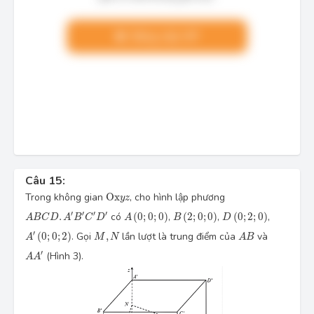
Nâng cấp VIP
Câu 15:
Ox
y
z
Trong không gian
Ox
, cho hình lập phương
y
z
A
(
0
;
0
;
0
)
B
(
2
;
0
;
0
)
D
(
0
;
2
;
0
)
A
B
C
D
.
A
′
B
′
C
′
D
′
′
′
′
′
.
có
(
0
;
0
;
0
)
,
(
2
;
0
;
0
)
,
(
0
;
2
;
0
)
,
A
B
C
D
A
B
C
D
A
B
D
A
′
(
0
;
0
;
2
)
M
,
N
A
B
′
(
0
;
0
;
2
)
. Gọi
,
lần lượt là trung điểm của
và
A
M
N
A
B
A
A
′
′
(Hình 3).
A
A