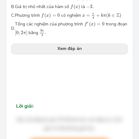
f
(
x
)
−
3.
B.
Giá trị nhỏ nhất của hàm số
(
)
là
−
3.
f
x
x
=
π
4
+
k
π
(
k
∈
Z
)
f
(
x
)
=
0
Z
π
C.
Phương trình
(
)
=
0
có nghiệm
=
+
(
∈
)
f
x
x
k
π
k
4
f
′
(
x
)
=
0
′
Tổng các nghiệm của phương trình
(
)
=
0
trong đoạn
f
x
D.
9
π
4
.
[
0
;
2
π
]
9
π
[
0
;
2
]
bằng
.
π
4
Xem đáp án
Lời giải:
Bạn cần đăng ký gói VIP để làm bài, xem đáp án và lời
giải chi tiết không giới hạn.