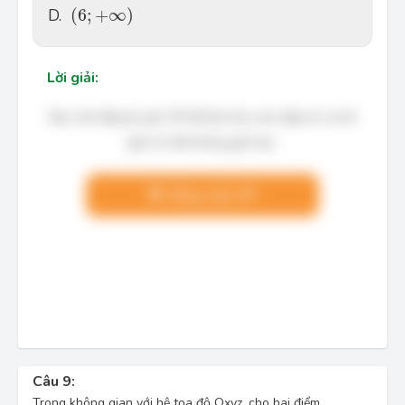
(
6
;
+
∞
)
D.
(
6
;
+
∞
)
Lời giải:
Bạn cần đăng ký gói VIP để làm bài, xem đáp án và lời
giải chi tiết không giới hạn.
Nâng cấp VIP
Câu 9:
Trong không gian với hệ tọa độ Oxyz, cho hai điểm