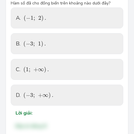
Hàm số đã cho đồng biến trên khoảng nào dưới đây?
(
−
1
;
2
)
.
A.
(
−
1
;
2
)
.
(
−
3
;
1
)
.
B.
(
−
3
;
1
)
.
(
1
;
+
∞
)
.
C.
(
1
;
+
∞
)
.
(
−
3
;
+
∞
)
.
D.
(
−
3
;
+
∞
)
.
Lời giải:
Đáp án đúng: B