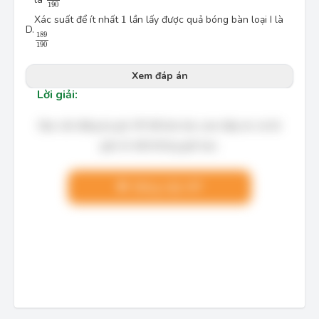
190
1
Xác suất để ít nhất
1
lần lấy được quả bóng bàn loại I là
D.
189
190
189
190
Xem đáp án
Lời giải:
Bạn cần đăng ký gói VIP để làm bài, xem đáp án và lời
giải chi tiết không giới hạn.
Nâng cấp VIP