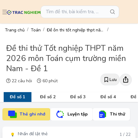
Trang chủ
Toán
Đề ôn thi tốt nghiệp thpt năm 2026 môn toán
Đề thi thử Tốt nghiệp THPT năm
2026 môn Toán cụm trường miền
Nam - Đề 1
Lưu
22 câu hỏi
60 phút
Đề số 1
Đề số 2
Đề số 3
Đề số 4
Đề 
Thẻ ghi nhớ
Luyện tập
Thi thử
Nhấn để lật thẻ
Đáp án
1 / 22