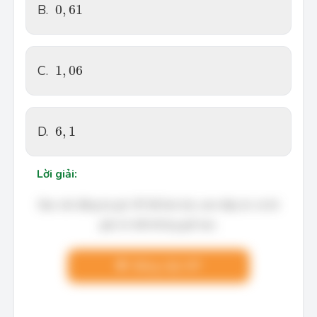
0
,
61
B.
0
,
61
1
,
06
C.
1
,
06
6
,
1
D.
6
,
1
Lời giải:
Bạn cần đăng ký gói VIP để làm bài, xem đáp án và lời
giải chi tiết không giới hạn.
Nâng cấp VIP