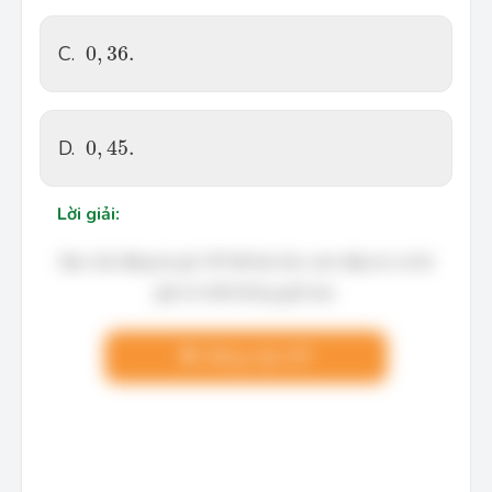
0
,
36.
C.
0
,
36.
0
,
45.
D.
0
,
45.
Lời giải:
Bạn cần đăng ký gói VIP để làm bài, xem đáp án và lời
giải chi tiết không giới hạn.
Nâng cấp VIP