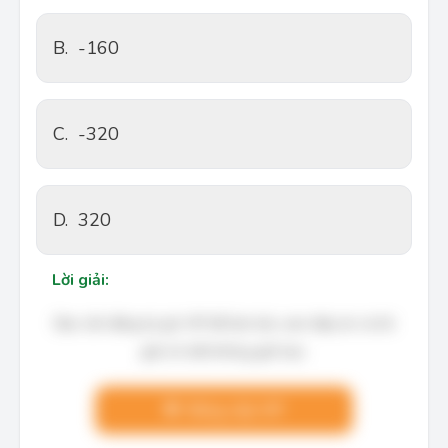
B.
-160
C.
-320
D.
320
Lời giải:
Bạn cần đăng ký gói VIP để làm bài, xem đáp án và lời
giải chi tiết không giới hạn.
Nâng cấp VIP