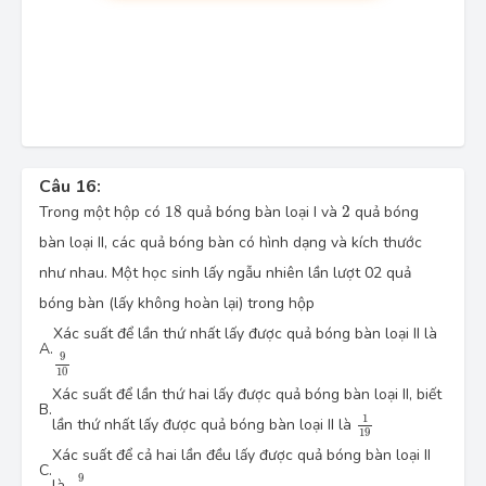
Câu 16:
18
2
Trong một hộp có
18
quả bóng bàn loại I và
2
quả bóng
bàn loại II, các quả bóng bàn có hình dạng và kích thước
như nhau. Một học sinh lấy ngẫu nhiên lần lượt 02 quả
bóng bàn (lấy không hoàn lại) trong hộp
Xác suất để lần thứ nhất lấy được quả bóng bàn loại II là
A.
9
10
9
10
Xác suất để lần thứ hai lấy được quả bóng bàn loại II, biết
B.
1
19
1
lần thứ nhất lấy được quả bóng bàn loại II là
19
Xác suất để cả hai lần đều lấy được quả bóng bàn loại II
C.
9
190
9
là