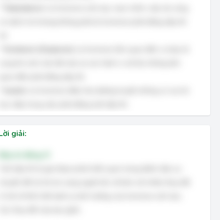
*
Testosteron:
Là hormone sinh dục nam chính, mặc dù cũng
có mặt ở nữ nhưng không phải là hormone phát động dậy thì
nữ.
*
Ocxitoxin (Oxytocin):
Là hormone liên quan đến co bóp tử
cung khi sinh, bài tiết sữa và các hành vi xã hội, không liên
quan đến phát động dậy thì.
*
Insulin:
Là hormone điều hòa đường huyết, không có vai trò
trực tiếp trong việc phát động tuổi dậy thì.
Lời giải:
Đáp án đúng: D
Tuổi dậy thì là giai đoạn phát triển quan trọng đánh dấu sự
chuyển đổi từ trẻ em sang người lớn, đi kèm với nhiều thay đổi
rõ rệt về thể chất dưới sự ảnh hưởng của hormone sinh dục.
Các thay đổi này bao gồm: