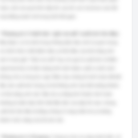
hoặc cuối của quá trình dậy thì, sau khi các hormone nam đã
hoạt động mạnh mẽ trong một thời gian.
*
Phương án 3: Xuất hiện “giấc mơ ướt” (xuất tinh lần đầu).
Đây được coi là một trong những dấu hiệu sinh lý quan trọng
và chính thức nhất đánh dấu sự khởi đầu của khả năng sinh
sản ở nam giới. "Giấc mơ ướt" hay còn gọi là xuất tinh về đêm
(spermarche), là hiện tượng tinh dịch được xuất ra một cách
không chủ ý trong lúc ngủ. Điều này chứng tỏ tinh hoàn đã bắt
đầu sản xuất tinh trùng và hệ thống sinh sản đã trưởng thành,
có khả năng sinh sản. Mặc dù sự tăng kích thước tinh hoàn
thường là dấu hiệu thể chất đầu tiên của dậy thì nam, nhưng
xuất tinh lần đầu là bằng chứng rõ ràng nhất về sự trưởng
thành chức năng của hệ sinh sản.
*
Phương án 4: Vỡ giọng.
Tương tự như ria mép phát triển, vỡ