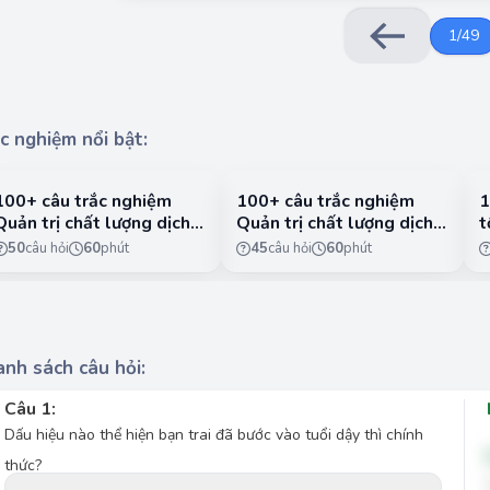
testosterone. Dấu hiệu này thường xảy ra ở giai đo
dấu hiệ
1
/
49
Vì vậy, xuất hiện “giấc mơ ướt” (xuất tinh lần đầu)
bước
c nghiệm nổi bật:
100+ câu trắc nghiệm
100+ câu trắc nghiệm
1
Quản trị chất lượng dịch
Quản trị chất lượng dịch
t
vụ có lời giải chi tiết -
vụ có lời giải chi tiết -
n
50
câu hỏi
60
phút
45
câu hỏi
60
phút
Phần 1
Phần 2
1
nh sách câu hỏi:
Câu 1:
Dấu hiệu nào thể hiện bạn trai đã bước vào tuổi dậy thì chính
thức?