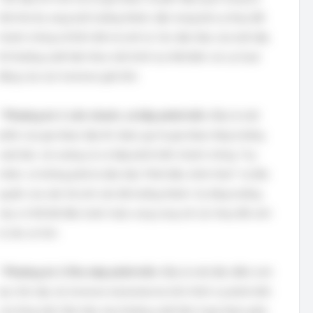
thời thơ ấu sang tuổi trưởng thành, đặc trưng bởi sự thay đổi
nhanh chóng về thể chất và sinh lý. Các dấu hiệu của tuổi dậy
thì thường xuất hiện theo một trình tự nhất định, do sự hoạt
động của các hormone giới tính.
*
Phương án 1: Lớn nhanh, cơ bắp phát triển.
Đây là một
phần của giai đoạn dậy thì, được gọi là giai đoạn tăng trưởng
vượt bậc, nơi xương và cơ bắp phát triển nhanh chóng. Tuy
nhiên, nó không phải là dấu hiệu *khởi đầu chính thức* và độc
quyền của việc hệ sinh sản đã trưởng thành. Sự tăng trưởng
này có thể bắt đầu trước hoặc song song với các thay đổi sinh
lý sâu xa hơn.
*
Phương án 2: Ria mép phát triển.
Đây là một đặc điểm sinh
dục thứ cấp, do hormone testosterone kích thích sự phát triển
của lông mặt. Dấu hiệu này thường xuất hiện ở giai đoạn giữa