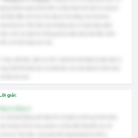
giọng (thanh quản phát triển và dây thanh âm dài ra) cũng là
một đặc điểm sinh dục thứ cấp do tác động của hormone
testosterone. Dấu hiệu này thường xảy ra ở giai đoạn giữa
hoặc cuối của dậy thì, không phải là dấu hiệu khởi đầu chính
thức cho khả năng sinh sản.
Vì vậy, xuất hiện “giấc mơ ướt” (xuất tinh lần đầu) là dấu hiệu rõ
ràng nhất thể hiện bạn trai đã bước vào tuổi dậy thì chính thức
về mặt sinh sản.
Lời giải:
Đáp án đúng: A
Cơ chế phát động tuổi dậy thì ở nữ giới là một quá trình phức
tạp nhưng cốt lõi xoay quanh sự thay đổi nồng độ của các
hormone. Ban đầu, vùng dưới đồi (hypothalamus) tiết ra