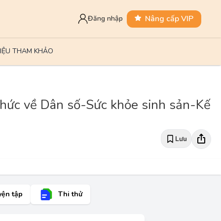
Nâng cấp VIP
Đăng nhập
LIỆU THAM KHẢO
thức về Dân số-Sức khỏe sinh sản-Kế
Lưu
yện tập
Thi thử