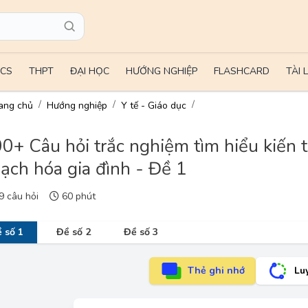
CS
THPT
ĐẠI HỌC
HƯỚNG NGHIỆP
FLASHCARD
TÀI 
ang chủ
Hướng nghiệp
Y tế - Giáo dục
0+ Câu hỏi trắc nghiệm tìm hiểu kiến 
ạch hóa gia đình - Đề 1
 câu hỏi
60 phút
 số 1
Đề số 2
Đề số 3
Thẻ ghi nhớ
Lu