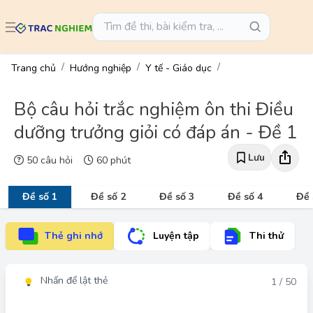
Trang chủ
Hướng nghiệp
Y tế - Giáo dục
Bộ câu hỏi trắc nghiệm ôn thi Điều
dưỡng trưởng giỏi có đáp án - Đề 1
Lưu
50 câu hỏi
60 phút
Đề số 1
Đề số 2
Đề số 3
Đề số 4
Đề 
Thẻ ghi nhớ
Luyện tập
Thi thử
Nhấn để lật thẻ
Đáp án
1 / 50