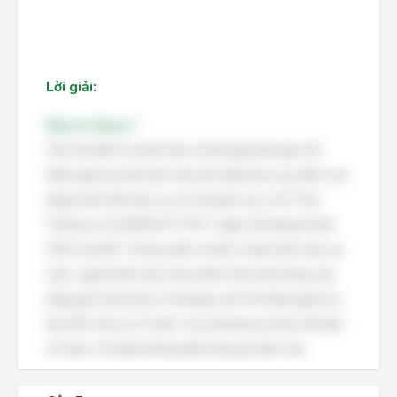
Lời giải:
Đáp án đúng: C
Câu hỏi kiểm tra kiến thức về khoảng thời gian tối
thiểu giữa hai lần hiến máu liên tiếp theo quy định của
pháp luật Việt Nam và các khuyến cáo y tế. Theo
Thông tư số 26/2013/TT-BYT ngày 16 tháng 8 năm
2013 của Bộ Y tế quy định về tiêu chuẩn hiến máu an
toàn, người hiến máu toàn phần hoặc khối hồng cầu
bằng gạn tách phải có khoảng cách tối thiểu giữa hai
lần hiến máu là 12 tuần. Các phương án khác (8 tuần,
10 tuần, 16 tuần) không đáp ứng quy định này.