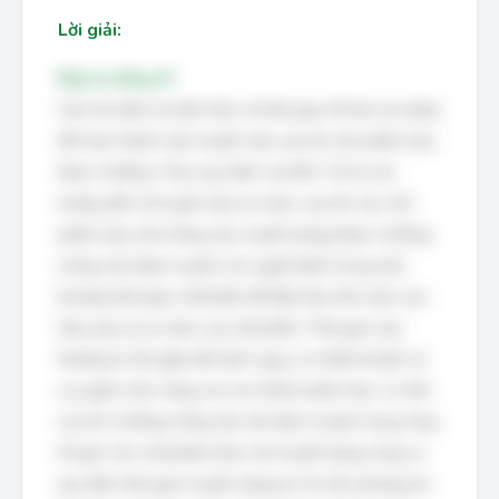
Lời giải:
Đáp án đúng: B
Câu hỏi kiểm tra kiến thức về thời gian tối đa cho phép
để hoàn thành việc truyền máu sau khi sản phẩm máu
được rã đông. Theo quy định của Bộ Y tế và các
hướng dẫn về truyền máu an toàn, sau khi các chế
phẩm máu (như hồng cầu, huyết tương) được rã đông,
chúng cần được truyền cho người bệnh trong một
khoảng thời gian nhất định để đảm bảo tính toàn vẹn,
hiệu quả và an toàn của chế phẩm. Thời gian này
thường là rất ngắn để tránh nguy cơ nhiễm khuẩn và
suy giảm chức năng của các thành phần máu. Cụ thể,
sau khi rã đông, hồng cầu cần được truyền trong vòng
04 giờ. Các chế phẩm khác như huyết tương cũng có
quy định thời gian truyền tương tự. Do đó, phương án