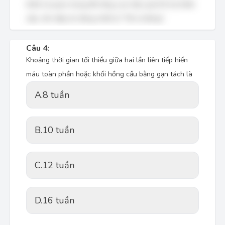
thiết và quan trọng để nâng cao hiệu quả hỗ trợ khẩn
cấp, nên đáp án đúng nhất là "Tất cả đúng".
Câu 4:
Khoảng thời gian tối thiểu giữa hai lần liên tiếp hiến
máu toàn phần hoặc khối hồng cầu bằng gạn tách là
A.
8 tuần
B.
10 tuần
C.
12 tuần
D.
16 tuần