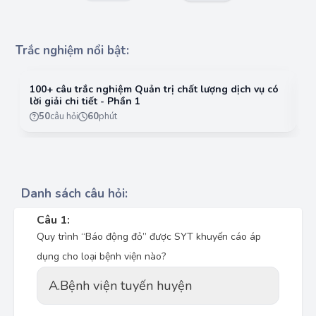
Trắc nghiệm nổi bật:
100+ câu trắc nghiệm Quản trị chất lượng dịch vụ có
10
lời giải chi tiết - Phần 1
lờ
50
câu hỏi
60
phút
Danh sách câu hỏi:
Câu 1:
Quy trình “Báo động đỏ” được SYT khuyến cáo áp
dụng cho loại bệnh viện nào?
A.
Bệnh viện tuyến huyện