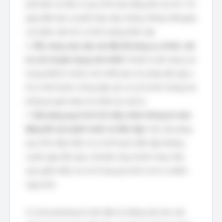
phổ biến và hiểu rõ quy trình báo động đỏ của Sở Y tế
giúp đảm bảo sự phối hợp nhịp nhàng, thống nhất giữa
các bệnh viện khi có tình huống khẩn cấp.
2.
Sẵn sàng valy cấp cứu đầy đủ dụng cụ, thuốc, vật
tư y tế chuyên dụng cần thiết:
Chuẩn bị sẵn sàng các
trang thiết bị, thuốc men thiết yếu cho phép đội ngũ y
tế có thể nhanh chóng tiếp cận và xử lý tình huống mà
không bị gián đoạn do thiếu hụt vật tư.
3.
Xây dựng quy trình khi tiếp nhận thông tin báo
động đỏ của tuyến trước và diễn tập:
Việc xây dựng
quy trình tiếp nhận và có kế hoạch diễn tập thường
xuyên giúp đội ngũ y tế phản ứng nhanh nhạy, hiệu
quả, giảm thiểu sai sót trong quá trình xử lý ca bệnh
nguy kịch.
Vì cả ba phương án trên đều là những việc làm cần