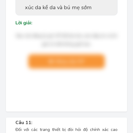
xúc da kề da và bú mẹ sớm
Lời giải:
Bạn cần đăng ký gói VIP để làm bài, xem đáp án và lời
giải chi tiết không giới hạn.
Nâng cấp VIP
Câu 11:
Đối với các trang thiết bị đòi hỏi độ chính xác cao