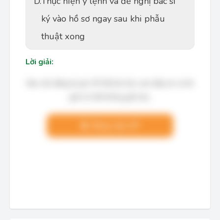
D.
Thực hiện y lệnh và đề nghị bác sĩ
ký vào hồ sơ ngay sau khi phẫu
thuật xong
Lời giải:
Bạn cần đăng ký gói VIP để làm bài, xem đáp án và lời
giải chi tiết không giới hạn.
Nâng cấp VIP