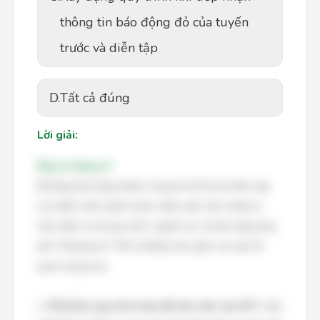
thông tin báo động đỏ của tuyến
trước và diễn tập
D.
Tất cả đúng
Lời giải:
Đáp án đúng: D
Để tăng khả năng thành công khi đi hỗ trợ khẩn cấp
cho bệnh viện tuyến trước, bệnh viện cần chuẩn bị
toàn diện cả về quy trình, nguồn lực và khả năng ứng
phó. Phương án "Tất cả đúng" bao gồm các yếu tố
quan trọng sau:
1.
Phổ biến quy trình báo đỏ liên viện của SYT:
Việc