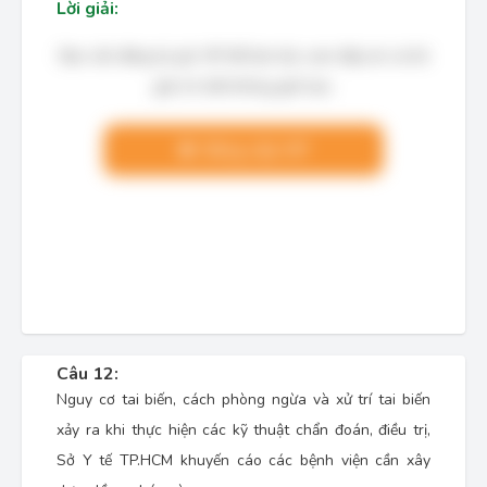
Lời giải:
Bạn cần đăng ký gói VIP để làm bài, xem đáp án và lời
giải chi tiết không giới hạn.
Nâng cấp VIP
Câu 12:
Nguy cơ tai biến, cách phòng ngừa và xử trí tai biến
xảy ra khi thực hiện các kỹ thuật chẩn đoán, điều trị,
Sở Y tế TP.HCM khuyến cáo các bệnh viện cần xây