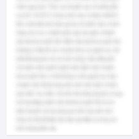
nhân nguy kịch. Theo các khuyến cáo và hướng dẫn
của Sở Y tế (SYT) về quy trình này, nó được thiết kế
để có thể triển khai hiệu quả tại các bệnh viện có khả
năng xử lý các ca bệnh phức tạp, bao gồm cả bệnh
viện đa khoa tuyến tỉnh. Bệnh viện đa khoa tuyến tỉnh
thường có đầy đủ các chuyên khoa và nguồn lực cần
thiết để ứng phó với các tình huống “Báo động đỏ”.
Các bệnh viện tuyến huyện hoặc bệnh viện chuyên
khoa tuyến tỉnh có thể không có đủ nguồn lực hoặc
chuyên môn để áp dụng một cách toàn diện và hiệu
quả nhất. Tuy nhiên, xét trên khả năng ứng phó và quy
mô hoạt động, bệnh viện đa khoa tuyến tỉnh là nơi
được khuyến cáo áp dụng quy trình này một cách
rộng rãi nhất để đảm bảo hiệu quả điều trị trong các
tình huống khẩn cấp.