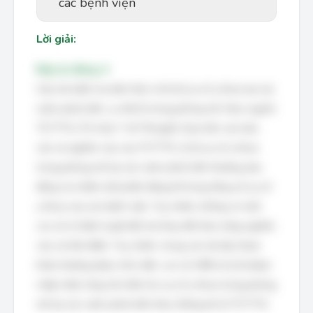
các bệnh viện
Lời giải:
Đáp án đúng: A
Câu hỏi kiểm tra kiến thức về tỷ lệ sự cố y khoa tại các
nước phát triển, cụ thể là trong phòng mổ, theo nguồn
TCYTTG (Tổ chức Y tế Thế giới). Dựa trên các báo
cáo và nghiên cứu của TCYTTG, tỷ lệ sự cố y khoa
trong phòng mổ tại các nước phát triển thường dao
động và chiếm một phần đáng kể trong tổng số sự cố
y khoa của các bệnh viện. Tuy nhiên, không có một
con số cố định tuyệt đối mà thay đổi theo từng nghiên
cứu và thời điểm. Tuy nhiên, trong các tài liệu tham
khảo thường được trích dẫn, con số 18% là tỷ lệ được
chấp nhận rộng rãi nhất cho sự cố y khoa trong phòng
mổ tại các nước phát triển theo thống kê từ TCYTTG.