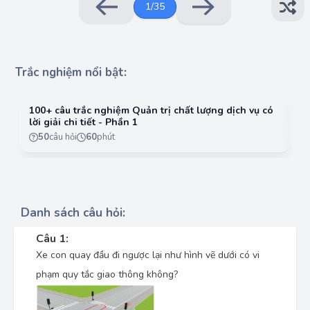
1
/
35
Trắc nghiệm nổi bật:
100+ câu trắc nghiệm Quản trị chất lượng dịch vụ có
10
lời giải chi tiết - Phần 1
lờ
50
câu hỏi
60
phút
Danh sách câu hỏi:
Câu 1:
Xe con quay đầu đi ngược lại như hình vẽ dưới có vi
phạm quy tắc giao thông không?