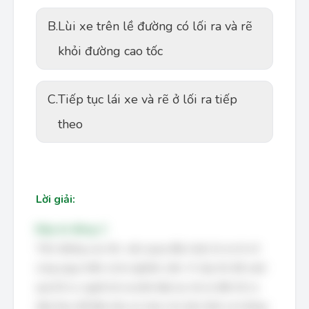
B.
Lùi xe trên lề đường có lối ra và rẽ
khỏi đường cao tốc
C.
Tiếp tục lái xe và rẽ ở lối ra tiếp
theo
Lời giải:
Đáp án đúng: C
Trên đường cao tốc, việc quay đầu hoặc lùi xe là vô
cùng nguy hiểm và bị nghiêm cấm. Vì vậy, khi đã vượt
quá lối ra, người lái xe phải tiếp tục lái xe đến lối ra
tiếp theo để đảm bảo an toàn cho bản thân và những