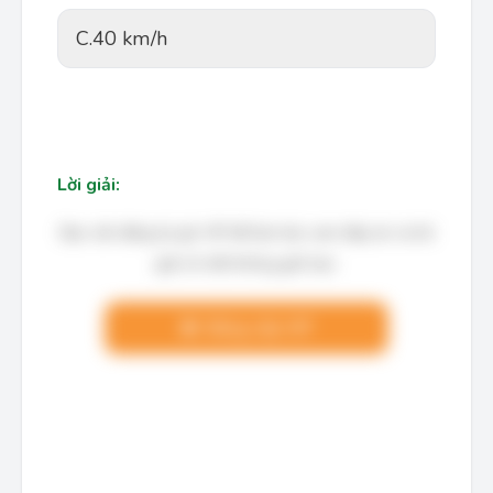
C.
40 km/h
Lời giải:
Bạn cần đăng ký gói VIP để làm bài, xem đáp án và lời
giải chi tiết không giới hạn.
Nâng cấp VIP