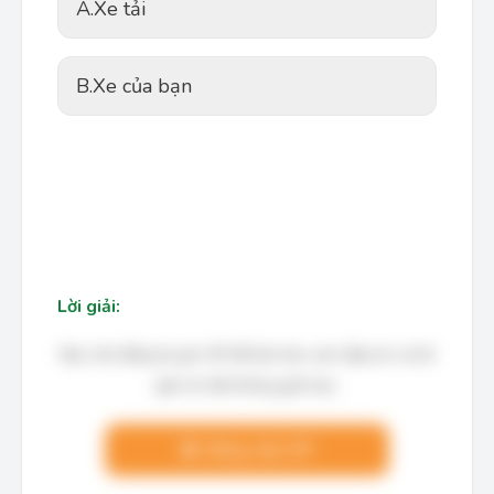
A.
Xe tải
B.
Xe của bạn
Lời giải:
Bạn cần đăng ký gói VIP để làm bài, xem đáp án và lời
giải chi tiết không giới hạn.
Nâng cấp VIP