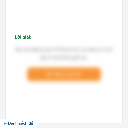
Lời giải:
Bạn cần đăng ký gói VIP để làm bài, xem đáp án và lời
giải chi tiết không giới hạn.
Nâng cấp VIP
Danh sách đề