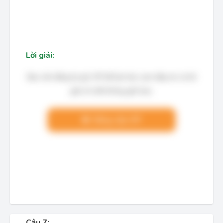
Lời giải:
Bạn cần đăng ký gói VIP để làm bài, xem đáp án và lời
giải chi tiết không giới hạn.
Nâng cấp VIP
Câu 7: