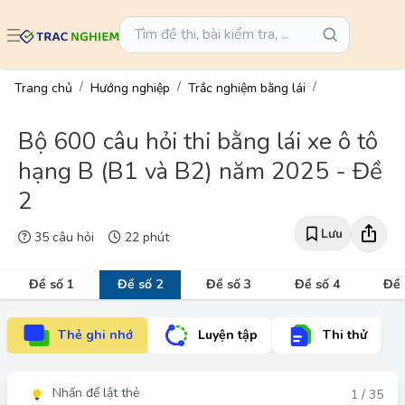
Trang chủ
Hướng nghiệp
Trắc nghiệm bằng lái
Bộ 600 câu hỏi thi bằng lái xe ô tô
hạng B (B1 và B2) năm 2025 - Đề
2
Lưu
35 câu hỏi
22 phút
Đề số 1
Đề số 2
Đề số 3
Đề số 4
Đề 
Thẻ ghi nhớ
Luyện tập
Thi thử
Nhấn để lật thẻ
Đáp án
1 / 35