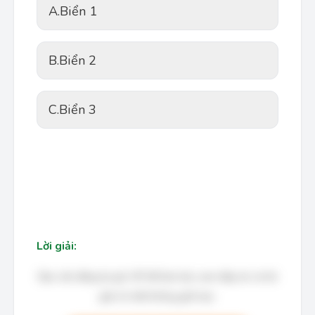
A.
Biển 1
B.
Biển 2
C.
Biển 3
Lời giải:
Bạn cần đăng ký gói VIP để làm bài, xem đáp án và lời
giải chi tiết không giới hạn.