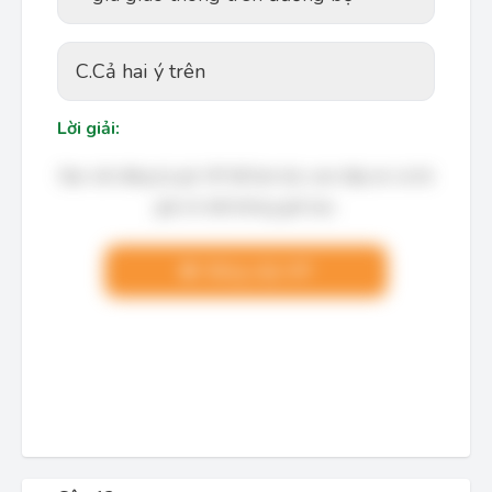
C.
Cả hai ý trên
Lời giải:
Bạn cần đăng ký gói VIP để làm bài, xem đáp án và lời
giải chi tiết không giới hạn.
Nâng cấp VIP