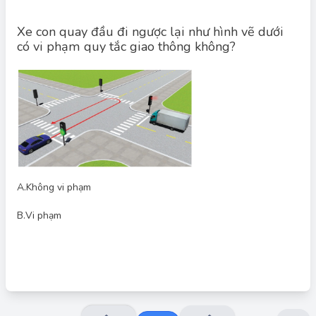
Xe con quay đầu đi ngược lại như hình vẽ dưới
có vi phạm quy tắc giao thông không?
Đáp án đúng: B
Câu về vị trí/thao tác dừng, đỗ, quay đầu, lùi. Đáp án đúng nêu
đúng nguyên tắc: chỉ thực hiện ở nơi cho phép, bảo đảm tầm
nhìn và an toàn; cấm tại cầu, đoạn cong, giao cắt đường sắt,
phần đường người đi bộ, đường một chiều... Chọn: “Vi phạm.”.
A.
Không vi phạm
B.
Vi phạm