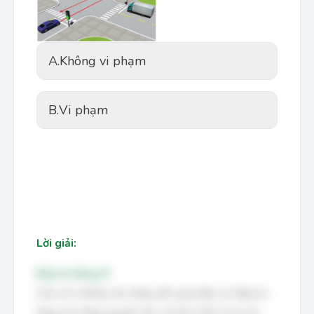
A.
Không vi phạm
B.
Vi phạm
Lời giải:
Đáp án đúng: B
Câu về vị trí/thao tác dừng, đỗ, quay đầu, lùi. Đáp án
đúng nêu đúng nguyên tắc: chỉ thực hiện ở nơi cho