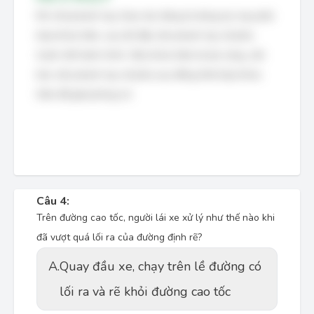
Khi nhả phanh tay, thao tác đúng là dùng lực tay phải
bóp khóa hãm, sau đó đẩy cần phanh tay về phía
trước hết hành trình. Nếu khóa hãm bị kẹt cứng, cần
kéo cần phanh tay về phía sau đồng thời bóp khóa
hãm để giải phóng nó.
Câu 4:
Trên đường cao tốc, người lái xe xử lý như thế nào khi
đã vượt quá lối ra của đường định rẽ?
A.
Quay đầu xe, chạy trên lề đường có
lối ra và rẽ khỏi đường cao tốc