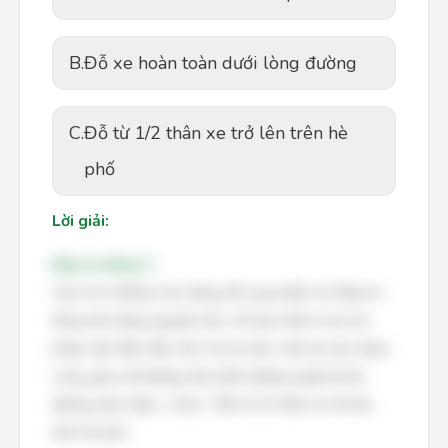
B.
Đỗ xe hoàn toàn dưới lòng đường
C.
Đỗ từ 1/2 thân xe trở lên trên hè
phố
Lời giải:
Đáp án đúng: C
Câu về vị trí/thao tác dừng, đỗ, quay đầu, lùi. Đáp án
đúng nêu đúng nguyên tắc: chỉ thực hiện ở nơi cho
phép, bảo đảm tầm nhìn và an toàn; cấm tại cầu, đoạn
cong, giao cắt đường sắt, phần đường người đi bộ,
đường một chiều... Chọn: “Đỗ từ 1/2 thân xe trở lên
trên hè phố.