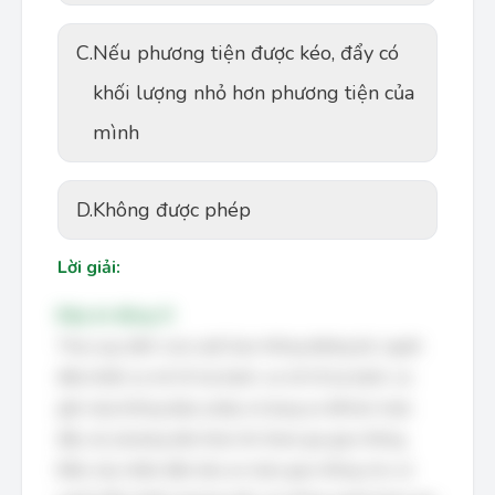
C.
Nếu phương tiện được kéo, đẩy có
khối lượng nhỏ hơn phương tiện của
mình
D.
Không được phép
Lời giải:
Đáp án đúng: D
Theo quy định của Luật Giao thông đường bộ, người
điều khiển xe mô tô hai bánh, xe mô tô ba bánh, xe
gắn máy không được phép sử dụng xe để kéo hoặc
đẩy các phương tiện khác khi tham gia giao thông.
Điều này nhằm đảm bảo an toàn giao thông cho cả