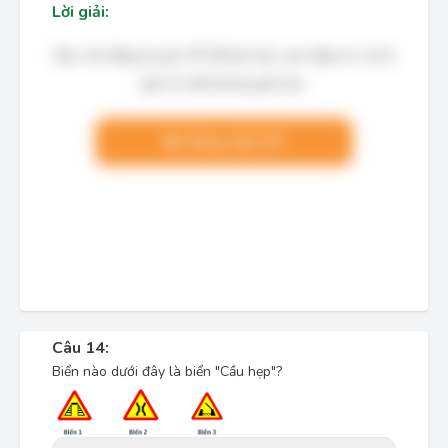
Lời giải:
Bạn cần đăng ký gói VIP để làm bài, xem đáp án và lời
giải chi tiết không giới hạn.
Nâng cấp VIP
Câu 14:
Biển nào dưới đây là biển "Cầu hẹp"?