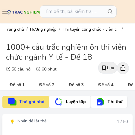
Trang chủ
Hướng nghiệp
Thi tuyển công chức - viên chức
1000+ câu trắc nghiệm ôn thi viên
chức ngành Y tế - Đề 18
Lưu
50 câu hỏi
60 phút
Đề số 1
Đề số 2
Đề số 3
Đề số 4
Đề 
Thẻ ghi nhớ
Luyện tập
Thi thử
Nhấn để lật thẻ
Đáp án
1 / 50