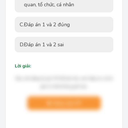
quan, tổ chức, cá nhân
C.
Đáp án 1 và 2 đúng
D.
Đáp án 1 và 2 sai
Lời giải:
Bạn cần đăng ký gói VIP để làm bài, xem đáp án và lời
giải chi tiết không giới hạn.
Nâng cấp VIP