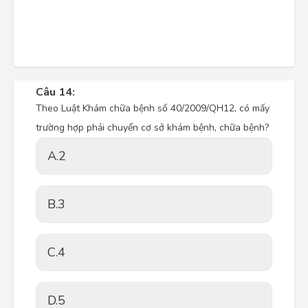
Câu 14:
Theo Luật Khám chữa bệnh số 40/2009/QH12, có mấy
trường hợp phải chuyển cơ sở khám bệnh, chữa bệnh?
A.
2
B.
3
C.
4
D.
5