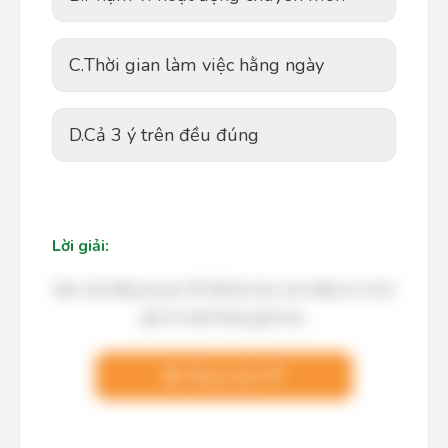
C.
Thời gian làm việc hằng ngày
D.
Cả 3 ý trên đều đúng
Lời giải:
Bạn cần đăng ký gói VIP để làm bài, xem đáp án và lời
giải chi tiết không giới hạn.
Nâng cấp VIP