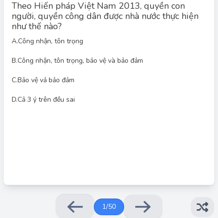
Theo Hiến pháp Việt Nam 2013, quyền con
người, quyền công dân được nhà nước thực hiện
như thế nào?
A.
Công nhận, tôn trọng
B.
Công nhận, tôn trọng, bảo vệ và bảo đảm
Đáp án đúng: B
Theo Điều 14 Hiến pháp 2013 quy định: "Ở nước Cộng hòa xã
C.
Bảo vệ vả bảo đảm
hội chủ nghĩa Việt Nam, các quyền con người, quyền công dân
về chính trị, dân sự, kinh tế, văn hóa, xã hội được công nhận,
D.
Cả 3 ý trên đều sai
tôn trọng, bảo vệ, bảo đảm theo Hiến pháp và pháp luật."
1
/
50