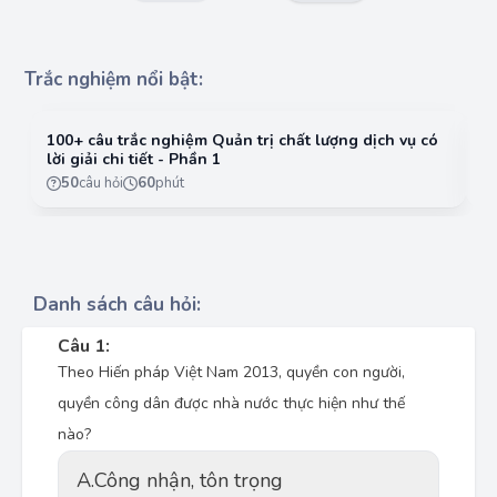
Trắc nghiệm nổi bật:
100+ câu trắc nghiệm Quản trị chất lượng dịch vụ có
10
lời giải chi tiết - Phần 1
lờ
50
câu hỏi
60
phút
Danh sách câu hỏi:
Câu 1:
Theo Hiến pháp Việt Nam 2013, quyền con người,
quyền công dân được nhà nước thực hiện như thế
nào?
A.
Công nhận, tôn trọng