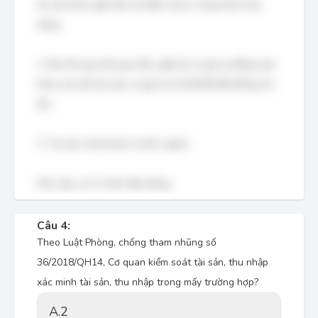
tài sản khác gắn liền với đất, nhà ở, công trình xây
dựng.
2. Kim khí quý, đá quý, tiền, giấy tờ có giá và động sản
khác mà mỗi tài sản có giá trị từ 50.000.000 đồng trở
lên.
3. Tài sản, tài khoản ở nước ngoài.
Như vậy, cả 3 ý trên đều đúng.
Câu 4:
Theo Luật Phòng, chống tham nhũng số
36/2018/QH14, Cơ quan kiểm soát tài sản, thu nhập
xác minh tài sản, thu nhập trong mấy trường hợp?
A.
2