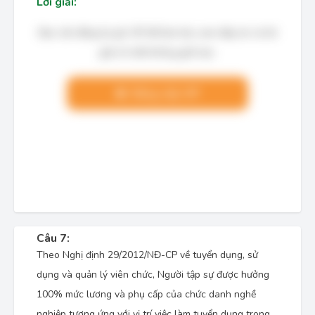
Lời giải:
Bạn cần đăng ký gói VIP để làm bài, xem đáp án và lời
giải chi tiết không giới hạn.
Nâng cấp VIP
Câu 7:
Theo Nghị định 29/2012/NĐ-CP về tuyển dụng, sử
dụng và quản lý viên chức, Người tập sự được hưởng
100% mức lương và phụ cấp của chức danh nghề
nghiệp tương ứng với vị trí việc làm tuyển dụng trong