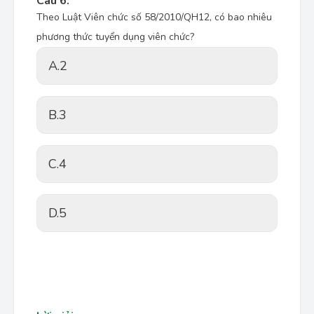
Câu 6:
Theo Luật Viên chức số 58/2010/QH12, có bao nhiêu
phương thức tuyển dụng viên chức?
A.
2
B.
3
C.
4
D.
5