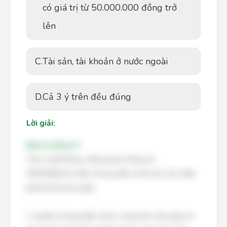
có giá trị từ 50.000.000 đồng trở
lên
C.
Tài sản, tài khoản ở nước ngoài
D.
Cả 3 ý trên đều đúng
Lời giải:
Đáp án đúng: D
Theo Luật Phòng, chống tham nhũng số
36/2018/QH14, Điều 34 quy định về tài sản, thu nhập
phải kê khai bao gồm:
1. Quyền sử dụng đất, nhà ở, công trình xây dựng và