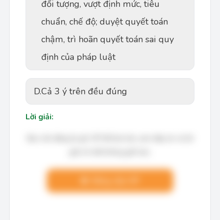
đối tượng, vượt định mức, tiêu
chuẩn, chế độ; duyệt quyết toán
chậm, trì hoãn quyết toán sai quy
định của pháp luật
D.
Cả 3 ý trên đều đúng
Lời giải:
Bạn cần đăng ký gói VIP để làm bài, xem đáp án và lời
giải chi tiết không giới hạn.
Nâng cấp VIP