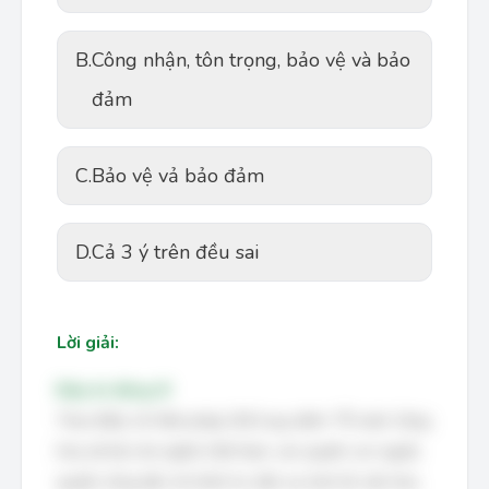
B.
Công nhận, tôn trọng, bảo vệ và bảo
đảm
C.
Bảo vệ vả bảo đảm
D.
Cả 3 ý trên đều sai
Lời giải:
Đáp án đúng: B
Theo Điều 14 Hiến pháp 2013 quy định: "Ở nước Cộng
hòa xã hội chủ nghĩa Việt Nam, các quyền con người,
quyền công dân về chính trị, dân sự, kinh tế, văn hóa,