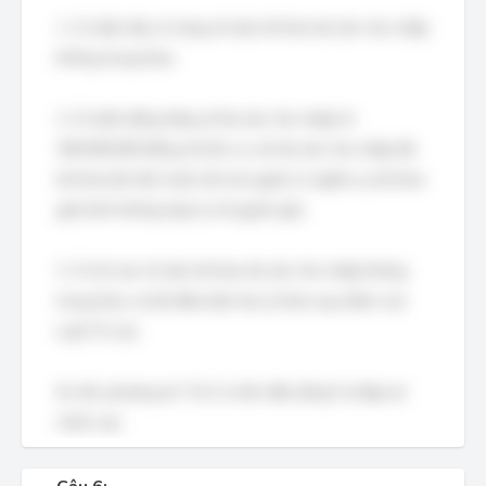
1. Có dấu hiệu rõ ràng về việc kê khai tài sản, thu nhập
không trung thực.
2. Có biến động tăng về tài sản, thu nhập từ
300.000.000 đồng trở lên so với tài sản, thu nhập đã
kê khai lần liền trước đó mà người có nghĩa vụ kê khai
giải trình không hợp lý về nguồn gốc.
3. Có tố cáo về việc kê khai tài sản, thu nhập không
trung thực và đủ điều kiện thụ lý theo quy định của
Luật Tố cáo.
Do đó, phương án "Cả 3 ý trên đều đúng" là đáp án
chính xác.