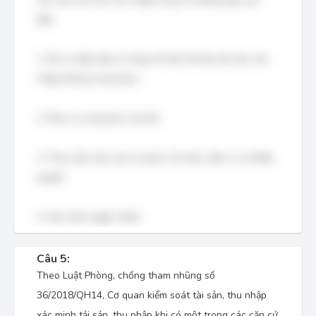
đây:
1. Khi có dấu hiệu rõ ràng về việc kê khai tài sản, thu
nhập không trung thực;
2. Phục vụ công tác cán bộ;
3. Theo yêu cầu của cơ quan, tổ chức, đơn vị có thẩm
quyền;
4. Xác minh ngẫu nhiên.
Câu 5:
Theo Luật Phòng, chống tham nhũng số
36/2018/QH14, Cơ quan kiểm soát tài sản, thu nhập
xác minh tải sản, thu nhập khi có một trong các căn cứ