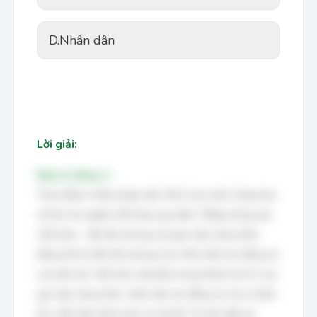
D.
Nhân dân
Lời giải:
Đáp án đúng: A
Theo Điều 4 Hiến pháp năm 2013 của nước Cộng hòa
xã hội chủ nghĩa Việt Nam quy định: "Đảng Cộng sản
Việt Nam - đội tiên phong của giai cấp công nhân,
đồng thời là đội tiên phong của nhân dân lao động và
của dân tộc Việt Nam, đại biểu trung thành lợi ích của
giai cấp công nhân, nhân dân lao động và của cả dân
tộc, lãnh đạo Nhà nước và xã hội". Do đó, đáp án