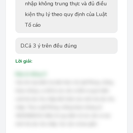
nhập không trung thực và đủ điều
kiện thụ lý theo quy định của Luật
Tố cáo
D.
Cả 3 ý trên đều đúng
Lời giải:
Đáp án đúng: D
Câu hỏi này kiểm tra kiến thức về Luật Phòng, chống
tham nhũng, cụ thể là các căn cứ để cơ quan kiểm
soát tài sản, thu nhập tiến hành xác minh tài sản, thu
nhập. Theo Luật Phòng, chống tham nhũng số
36/2018/QH14, Điều 41 quy định về các căn cứ xác
minh tài sản, thu nhập. Các căn cứ bao gồm: