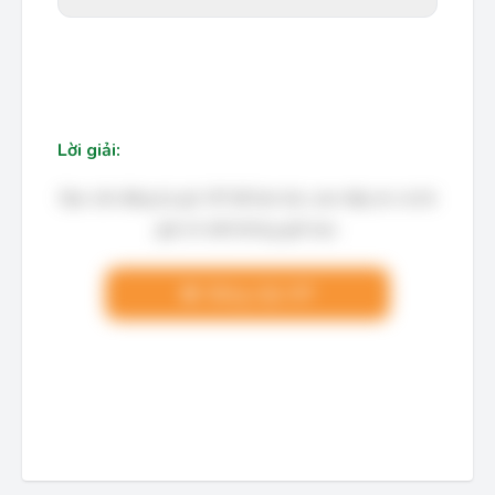
Lời giải:
Bạn cần đăng ký gói VIP để làm bài, xem đáp án và lời
giải chi tiết không giới hạn.
Nâng cấp VIP