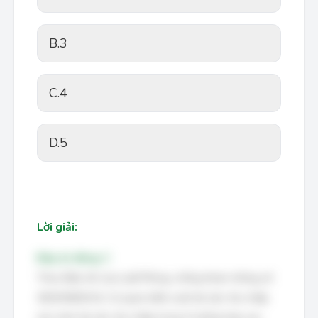
B.
3
C.
4
D.
5
Lời giải:
Đáp án đúng: C
Theo Điều 44 của Luật Phòng, chống tham nhũng số
36/2018/QH14, Cơ quan kiểm soát tài sản, thu nhập
xác minh tài sản, thu nhập trong 4 trường hợp sau