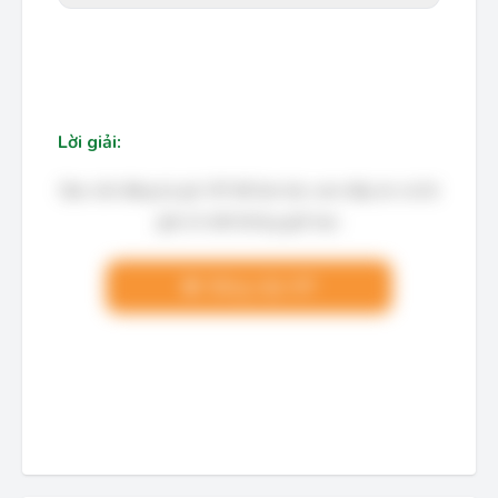
Lời giải:
Bạn cần đăng ký gói VIP để làm bài, xem đáp án và lời
giải chi tiết không giới hạn.
Nâng cấp VIP