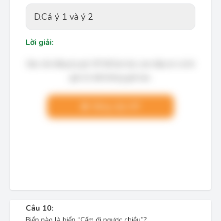
D.
Cả ý 1 và ý 2
Lời giải:
Bạn cần đăng ký gói VIP để làm bài, xem đáp án và lời
giải chi tiết không giới hạn.
Nâng cấp VIP
Câu 10:
Biển nào là biển “Cấm đi ngược chiều”?