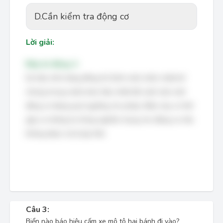
D.
Cần kiểm tra động cơ
Lời giải:
Đáp án đúng: A
Ký hiệu trên bảng đồng hồ (hình một chiếc nhiệt kế
nhúng trong nước) báo hiệu nhiệt độ nước làm mát
động cơ đang quá ngưỡng cho phép. Điều này có thể
gây ra những hư hỏng nghiêm trọng cho động cơ nếu
không được xử lý kịp thời.
Câu 3:
Biển nào báo hiệu cấm xe mô tô hai bánh đi vào?