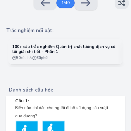
1
/
40
Trắc nghiệm nổi bật:
100+ câu trắc nghiệm Quản trị chất lượng dịch vụ có
10
lời giải chi tiết - Phần 1
lờ
50
câu hỏi
60
phút
Danh sách câu hỏi:
Câu 1:
Biển nào chỉ dẫn cho người đi bộ sử dụng cầu vượt
qua đường?