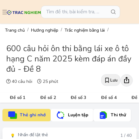
Trang chủ
Hướng nghiệp
Trắc nghiệm bằng lái
600 câu hỏi ôn thi bằng lái xe ô tô
hạng C năm 2025 kèm đáp án đầy
đủ - Đề 8
Lưu
40 câu hỏi
25 phút
Đề số 1
Đề số 2
Đề số 3
Đề số 4
Đề 
Thẻ ghi nhớ
Luyện tập
Thi thử
Nhấn để lật thẻ
Đáp án
1 / 40