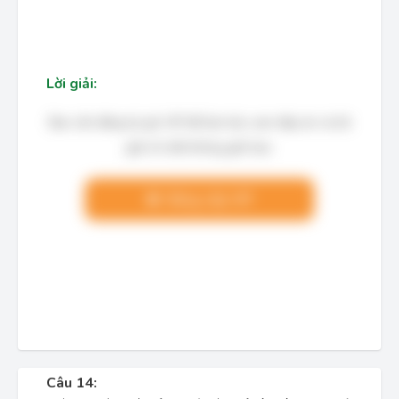
Lời giải:
Bạn cần đăng ký gói VIP để làm bài, xem đáp án và lời
giải chi tiết không giới hạn.
Nâng cấp VIP
Câu 14: