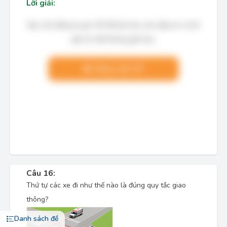
Lời giải:
Bạn cần đăng ký gói VIP để làm bài, xem đáp án và lời
giải chi tiết không giới hạn.
Nâng cấp VIP
Câu 16:
Thứ tự các xe đi như thế nào là đúng quy tắc giao
thông?
Danh sách đề