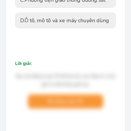
D.
Ô tô, mô tô và xe máy chuyên dùng
Lời giải:
Bạn cần đăng ký gói VIP để làm bài, xem đáp án và lời
giải chi tiết không giới hạn.
Nâng cấp VIP