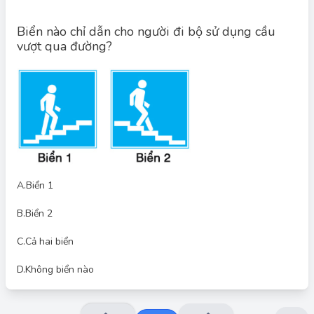
Biển nào chỉ dẫn cho người đi bộ sử dụng cầu
vượt qua đường?
Đáp án đúng: A
Theo Quy chuẩn kỹ thuật quốc gia về báo hiệu đường bộ
QCVN 41:2019, biển báo "cầu vượt qua đường cho người đi bộ"
được ký hiệu là I.424, để chỉ dẫn cho người đi bộ sử dụng cầu
vượt qua đường.
Việc đặt biển số I.424 giúp người đi bộ dễ dàng nhận biết cầu
vượt qua đường để sử dụng, từ đó đảm bảo an toàn giao thông
cho cả người đi bộ và những người tham gia giao thông khác
trên đường.
A.
Biển 1
Đặc điểm nhận diện: có dạng hình vuông, nền màu xanh với
B.
Biển 2
hình vẽ người đi lên bậc thang ở giữa biển báo.
C.
Cả hai biển
D.
Không biển nào