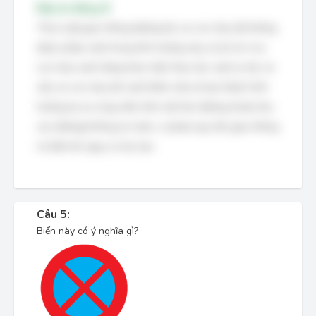
Đáp án đúng: B
Theo luật giao thông đường bộ, xe con màu đỏ không
được phép vượt trong tình huống này. Lý do là vì xe
con màu xanh đang thực hiện thao tác vượt xe tải, và
việc xe con màu đỏ vượt thêm nữa sẽ tạo thành tình
huống ba xe cùng nằm trên một làn đường (hoặc khu
vực đường) không an toàn, vi phạm quy tắc giao thông
và tiềm ẩn nguy cơ tai nạn.
Câu 5:
Biển này có ý nghĩa gì?