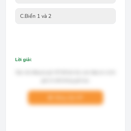
C.
Biển 1 và 2
Lời giải:
Bạn cần đăng ký gói VIP để làm bài, xem đáp án và lời
giải chi tiết không giới hạn.
Nâng cấp VIP