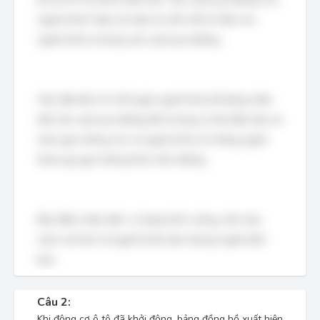
người đi bộ" được ký hiệu là I.424, để chỉ dẫn cho
người đi bộ sử dụng cầu vượt qua đường.
Việc đặt biển số I.424 giúp người đi bộ dễ dàng nhận
biết cầu vượt qua đường để sử dụng, từ đó đảm bảo an
toàn giao thông cho cả người đi bộ và những người
tham gia giao thông khác trên đường.
Đặc điểm nhận diện: có dạng hình vuông, nền màu
xanh với hình vẽ người đi lên bậc thang ở giữa biển
báo.
Câu 2:
Khi động cơ ô tô đã khởi động, bảng đồng hồ xuất hiện