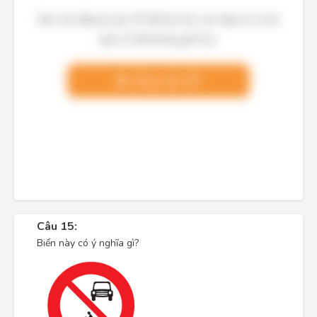
Bạn cần đăng ký gói VIP để làm bài, xem đáp án và lời
giải chi tiết không giới hạn.
Nâng cấp VIP
Câu 15:
Biển này có ý nghĩa gì?