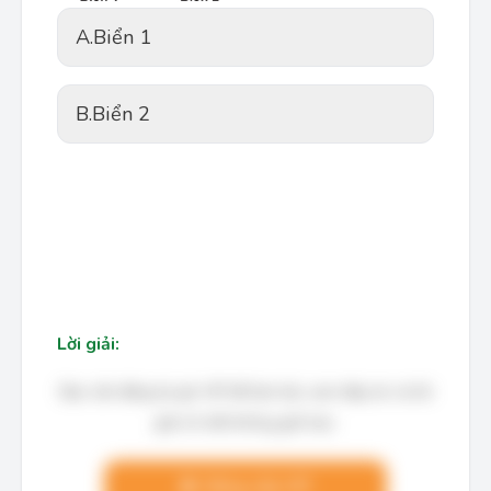
A.
Biển 1
B.
Biển 2
Lời giải:
Bạn cần đăng ký gói VIP để làm bài, xem đáp án và lời
giải chi tiết không giới hạn.
Nâng cấp VIP