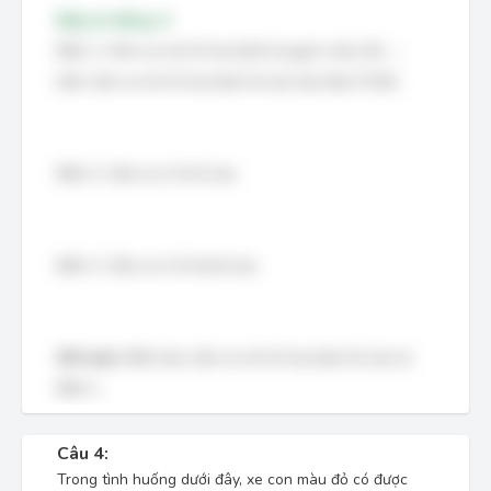
Đáp án đúng: A
Biển 1: Hình xe mô tô hai bánh bị gạch chéo đỏ →
biển cấm xe mô tô hai bánh đi vào (ký hiệu P.102).
Biển 2: Cấm xe ô tô đi vào.
Biển 3: Cấm xe ô tô tải đi vào.
Kết luận:
Biển báo cấm xe mô tô hai bánh đi vào là
Biển 1.
Câu 4:
Trong tình huống dưới đây, xe con màu đỏ có được