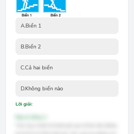
A.
Biển 1
B.
Biển 2
C.
Cả hai biển
D.
Không biển nào
Lời giải:
Đáp án đúng: A
Theo Quy chuẩn kỹ thuật quốc gia về báo hiệu đường
bộ QCVN 41:2019, biển báo "cầu vượt qua đường cho