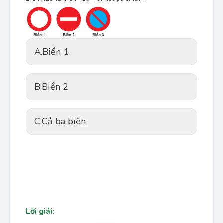
A.
Biển 1
B.
Biển 2
C.
Cả ba biển
Lời giải: