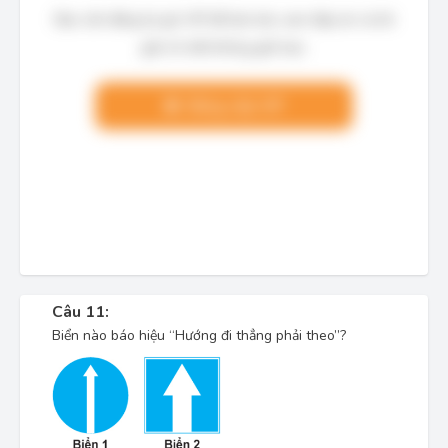
Bạn cần đăng ký gói VIP để làm bài, xem đáp án và lời
giải chi tiết không giới hạn.
Nâng cấp VIP
Câu 11:
Biển nào báo hiệu “Hướng đi thẳng phải theo”?