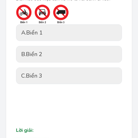
A.
Biển 1
B.
Biển 2
C.
Biển 3
Lời giải: