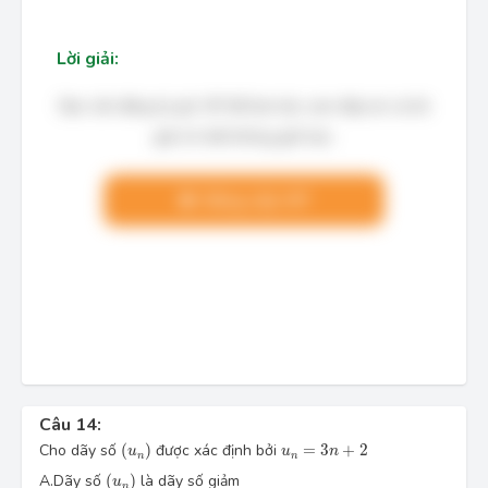
Lời giải:
Bạn cần đăng ký gói VIP để làm bài, xem đáp án và lời
giải chi tiết không giới hạn.
Nâng cấp VIP
Câu 14:
(u_n)
u_n=3n+2
Cho dãy số 
(
)
 được xác định bởi 
=
3
+
2
u
u
n
n
n
(u_n)
A.
Dãy số 
(
)
 là dãy số giảm
u
n