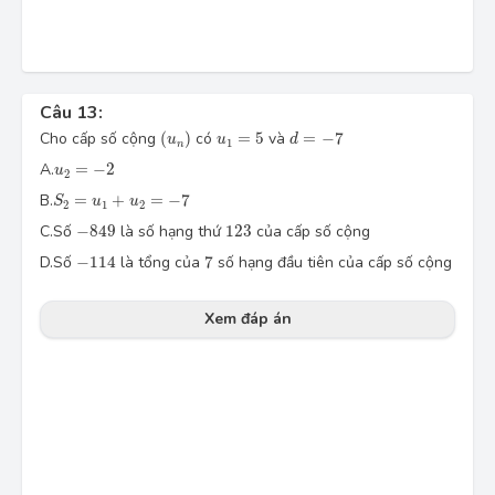
Câu 13:
(u_n )
d=-7
u_1=5
Cho cấp số cộng 
(
)
 có 
=
5
 và 
=
−
7
u
u
d
1
n
u_2=-2
A.
=
−
2
u
2
S_2=u_1+u_2=-7
B.
=
+
=
−
7
S
u
u
2
1
2
- 849
123
C.
Số 
−
849
 là số hạng thứ 
123
 của cấp số cộng
-114
7
D.
Số 
−
114
 là tổng của 
7
 số hạng đầu tiên của cấp số cộng 
Xem đáp án