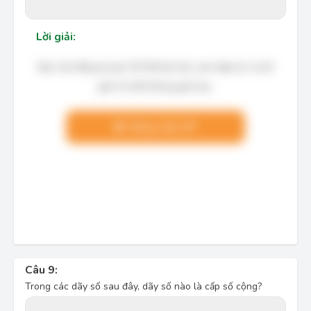
Lời giải:
Bạn cần đăng ký gói VIP để làm bài, xem đáp án và lời
giải chi tiết không giới hạn.
Nâng cấp VIP
Câu 9:
Trong các dãy số sau đây, dãy số nào là cấp số cộng?