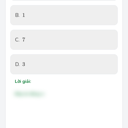
1
B.
1
7
C.
7
3
D.
3
Lời giải:
Đáp án đúng: a