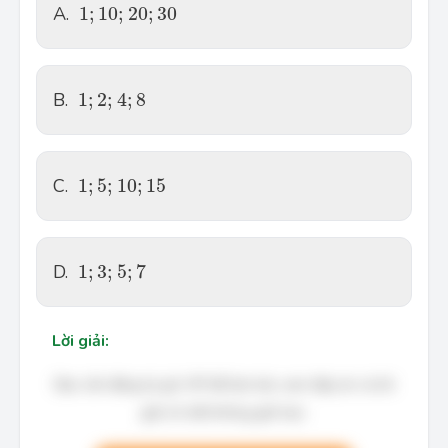
1;\,10;\,20;\,30
A.
1
;
10
;
20
;
30
1;\,2;\,4;\,8
B.
1
;
2
;
4
;
8
1;\,5;\,10;\,15
C.
1
;
5
;
10
;
15
1;\,3;\,5;\,7
D.
1
;
3
;
5
;
7
Lời giải:
Bạn cần đăng ký gói VIP để làm bài, xem đáp án và lời
giải chi tiết không giới hạn.