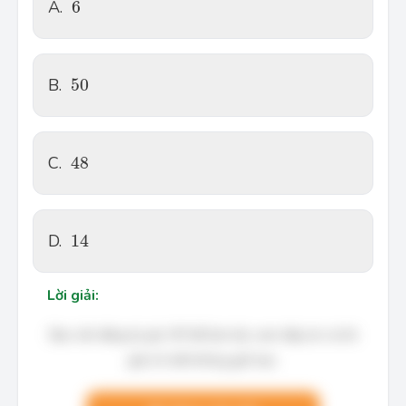
6
A.
6
50
B.
50
48
C.
48
14
D.
14
Lời giải:
Bạn cần đăng ký gói VIP để làm bài, xem đáp án và lời
giải chi tiết không giới hạn.