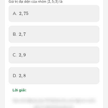
Giá trị đại diện của nhóm 
[
2
,
5
;
3
)
 là
2,75
A.
2
,
75
2,7
B.
2
,
7
2,9
C.
2
,
9
2,8
D.
2
,
8
Lời giải:
Bạn cần đăng ký gói VIP để làm bài, xem đáp án và lời
giải chi tiết không giới hạn.