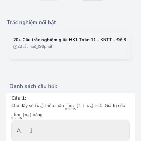
Trắc nghiệm nổi bật:
20+ Câu trắc nghiệm giữa HK1 Toán 11 - KNTT - Đề 3
Đề
- 
22
câu hỏi
90
phút
Danh sách câu hỏi:
Câu 1:
(u_n)
\underset{n\to +\infty }{\mathop{\li
Cho dãy số 
(
)
 thỏa mãn 
lim
(
4
+
)
=
5
. Giá trị của 
u
u
n
n
→
+
∞
n
\underset{n\to +\infty }{\mathop{\lim}}\,(u_n)
lim
(
)
 bằng
u
n
→
+
∞
n
-1
A.
−
1