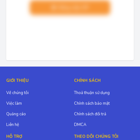
Nâng cấp VIP
GIỚI THIỆU
CHÍNH SÁCH
Về chúng tôi
Thoả thuận sử dụng
Việc làm
Chính sách bảo mật
Quảng cáo
Chính sách đổi trả
Liên hệ
DMCA
HỖ TRỢ
THEO DÕI CHÚNG TÔI