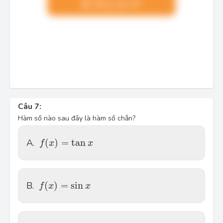
Nâng cấp VIP
Câu 7:
Hàm số nào sau đây là hàm số chẵn?
f(x )=\tan x
A.
(
)
=
tan
f
x
x
f(x )=\sin x
B.
(
)
=
sin
f
x
x