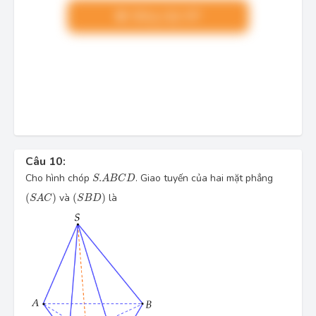
Nâng cấp VIP
Câu 10:
S.ABCD
Cho hình chóp 
.
. Giao tuyến của hai mặt phẳng 
S
A
B
C
D
(SAC)
(SBD)
(
)
 và 
(
)
 là
S
A
C
S
B
D