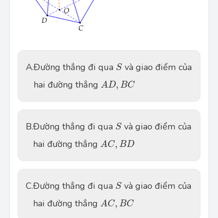
S
A.
Đường thẳng đi qua 
 và giao điểm của 
S
AD,\,BC
hai đường thẳng 
,
A
D
B
C
S
B.
Đường thẳng đi qua 
 và giao điểm của 
S
AC,\,BD
hai đường thẳng 
,
A
C
B
D
S
C.
Đường thẳng đi qua 
 và giao điểm của 
S
AC,\,BC
hai đường thẳng 
,
A
C
B
C