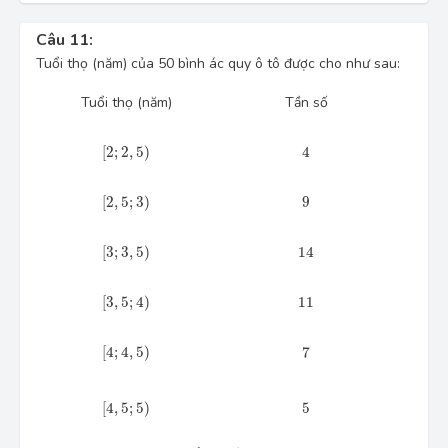
Câu 11:
Tuổi thọ (năm) của 50 bình ác quy ô tô được cho như sau:
Tuổi thọ (năm)
Tần số
[2;\,2,5)
4
[
2
;
2
,
5
)
4
[2,5;\,3)
9
[
2
,
5
;
3
)
9
[3;\,3,5)
14
[
3
;
3
,
5
)
14
[3,5;\,4)
11
[
3
,
5
;
4
)
11
[4;\,4,5)
7
[
4
;
4
,
5
)
7
[4,5;\,5)
5
[
4
,
5
;
5
)
5
[ 2,5;\,3 )