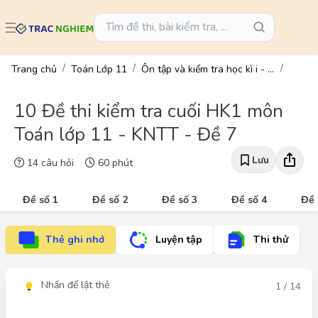
Trang chủ
Toán Lớp 11
Ôn tập và kiểm tra học kì i - toán 11
10 Đề thi kiểm tra cuối HK1 môn
Toán lớp 11 - KNTT - Đề 7
Lưu
14 câu hỏi
60 phút
Đề số 1
Đề số 2
Đề số 3
Đề số 4
Đề 
Thẻ ghi nhớ
Luyện tập
Thi thử
Nhấn để lật thẻ
Đáp án
1 / 14