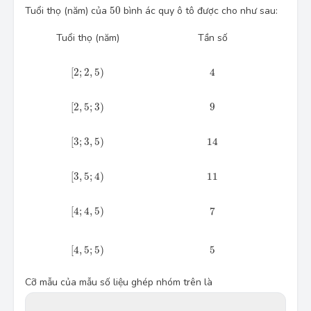
50
Tuổi thọ (năm) của 
50
 bình ác quy ô tô được cho như sau:
Tuổi thọ (năm)
Tần số
[2;\,2,5)
4
[
2
;
2
,
5
)
4
[2,5;\,3)
9
[
2
,
5
;
3
)
9
[3;\,3,5)
14
[
3
;
3
,
5
)
14
[3,5;\,4)
11
[
3
,
5
;
4
)
11
[4;\,4,5)
7
[
4
;
4
,
5
)
7
[4,5;\,5)
5
[
4
,
5
;
5
)
5
Cỡ mẫu của mẫu số liệu ghép nhóm trên là