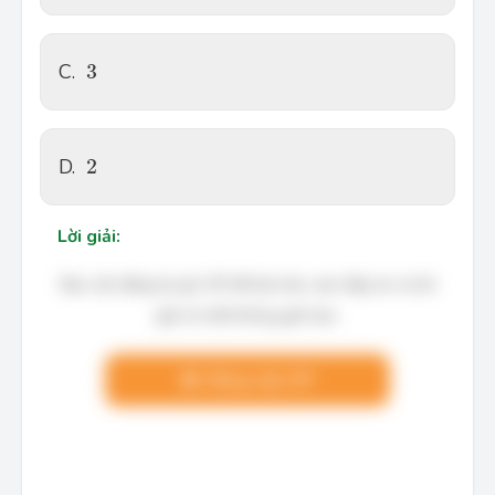
3
C.
3
2
D.
2
Lời giải:
Bạn cần đăng ký gói VIP để làm bài, xem đáp án và lời
giải chi tiết không giới hạn.
Nâng cấp VIP