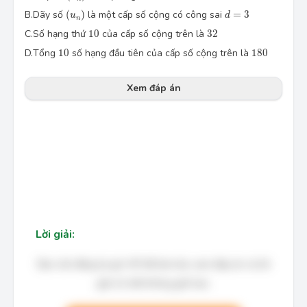
(u_n)
d=3
B.
Dãy số 
(
)
 là một cấp số cộng có công sai 
=
3
u
d
n
10
32
C.
Số hạng thứ 
10
 của cấp số cộng trên là 
32
10
180
D.
Tổng 
10
 số hạng đầu tiên của cấp số cộng trên là 
180
Xem đáp án
Lời giải:
Bạn cần đăng ký gói VIP để làm bài, xem đáp án và lời
giải chi tiết không giới hạn.