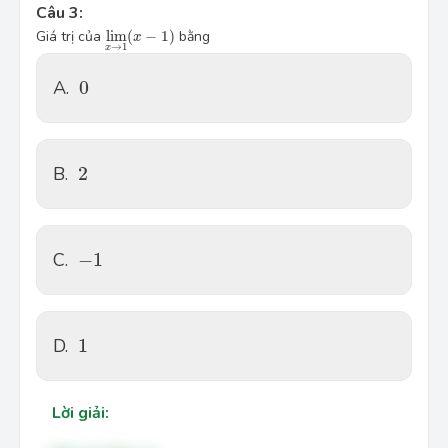
Câu 3:
\underset{x\to 1}{\mathop{\lim}}\,(x-1 )
Giá trị của 
lim
(
−
1
)
 bằng
x
→
1
x
0
A.
0
2
B.
2
-1
C.
−
1
1
D.
1
Lời giải: