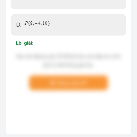
D.
Lời giải:
Bạn cần đăng ký gói VIP để làm bài, xem đáp án và lời
giải chi tiết không giới hạn.
Nâng cấp VIP