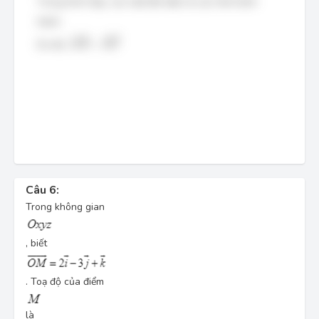
Trong hình hộp, các mặt đối diện là các hình bình
hành.
A
′
B
→
=
D
C
→
−
−
→
−
−
→
′
Do đó,
=
A
B
D
C
Câu 6:
Trong không gian
, biết
. Toạ độ của điểm
là