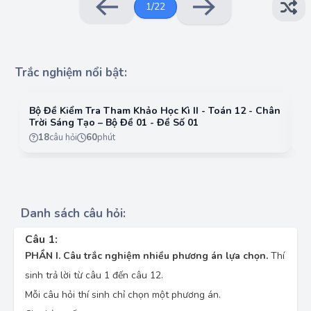
1
/
22
Hàm số đã cho nghịch biến trên khoảng nào dưới
đây?
Trắc nghiệm nổi bật:
A.
A.
Bộ Đề Kiểm Tra Tham Khảo Học Kì II - Toán 12 - Chân
B
Trời Sáng Tạo – Bộ Đề 01 - Đề Số 01
Tr
18
câu hỏi
60
phút
B.
C.
Danh sách câu hỏi:
Câu 1:
PHẦN I. Câu trắc nghiệm nhiều phương án lựa chọn.
Thí
D.
sinh trả lời từ câu 1 đến câu 12.
Mỗi câu hỏi thí sinh chỉ chọn một phương án.