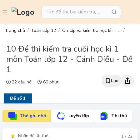
Trang chủ
Toán Lớp 12
Ôn tập và kiểm tra học kì i - toán 12
10 Đề thi kiểm tra cuối học kì 1
môn Toán lớp 12 - Cánh Diều - Đề
1
Lưu
22 câu hỏi
60 phút
Đề số 1
Thẻ ghi nhớ
Luyện tập
Thi thử
Nhấn để lật thẻ
Đáp án
1 / 22