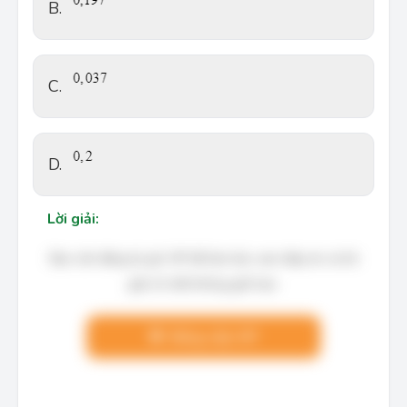
B.
C.
D.
Lời giải:
Bạn cần đăng ký gói VIP để làm bài, xem đáp án và lời
giải chi tiết không giới hạn.
Nâng cấp VIP