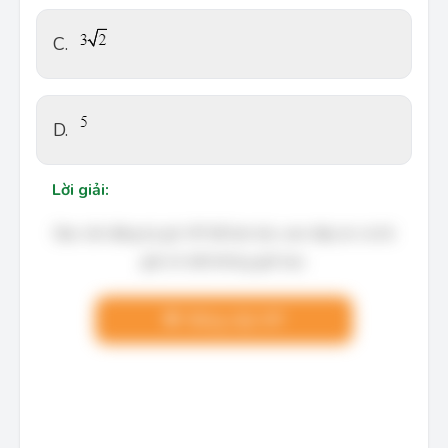
C.
D.
Lời giải:
Bạn cần đăng ký gói VIP để làm bài, xem đáp án và lời
giải chi tiết không giới hạn.
Nâng cấp VIP