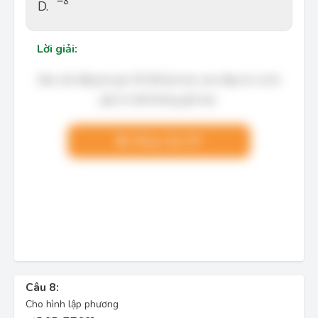
D.
Lời giải:
Bạn cần đăng ký gói VIP để làm bài, xem đáp án và lời
giải chi tiết không giới hạn.
Nâng cấp VIP
Câu 8:
Cho hình lập phương