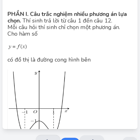
PHẦN I. Câu trắc nghiệm nhiều phương án lựa
chọn.
Thí sinh trả lời từ câu 1 đến câu 12.
Mỗi câu hỏi thí sinh chỉ chọn một phương án.
Cho hàm số
Đáp án đúng: C
có đồ thị là đường cong hình bên
Từ đồ thị hàm số, ta thấy hàm số nghịch biến trên khoảng
)
1
;
0
(
.
)
1
;
0
(
Chọn B.