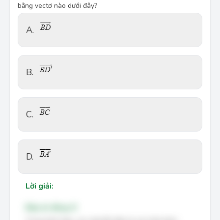
bằng vectơ nào dưới đây?
A.
B.
C.
D.
Lời giải:
Đáp án đúng: D