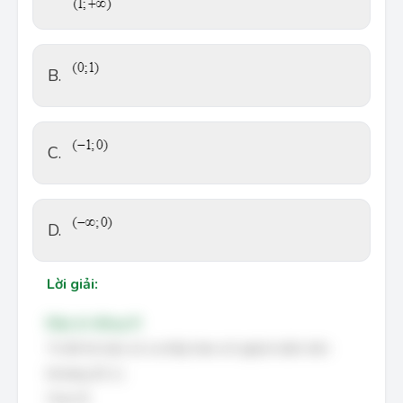
B.
C.
D.
Lời giải:
Đáp án đúng: B
Từ đồ thị hàm số, ta thấy hàm số nghịch biến trên
(
0
;
1
)
khoảng
(
0
;
1
)
.
Chọn B.