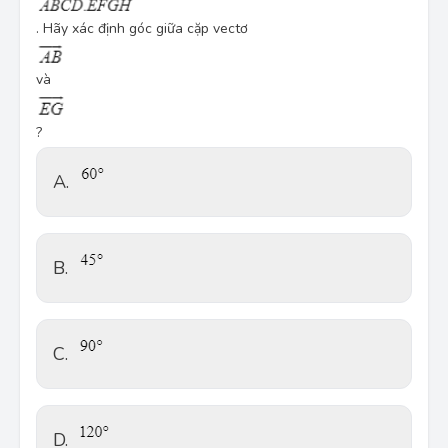
. Hãy xác định góc giữa cặp vectơ
và
?
A.
B.
C.
D.