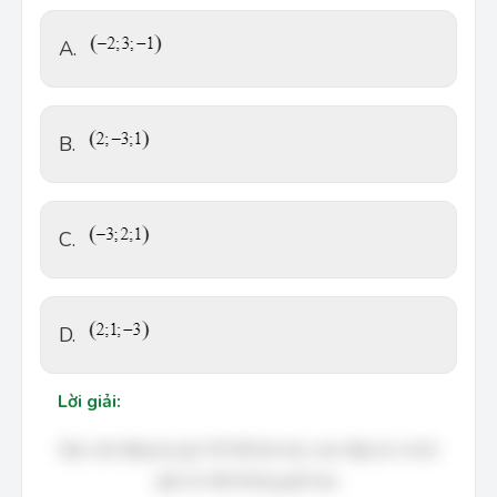
A.
B.
C.
D.
Lời giải:
Bạn cần đăng ký gói VIP để làm bài, xem đáp án và lời
giải chi tiết không giới hạn.