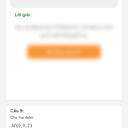
Lời giải:
Bạn cần đăng ký gói VIP để làm bài, xem đáp án và lời
giải chi tiết không giới hạn.
Nâng cấp VIP
Câu 9:
Cho hai điểm