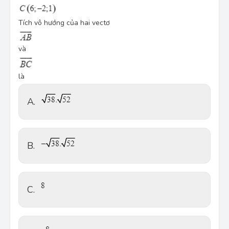
Tích vô hướng của hai vectơ
và
là
A.
B.
C.