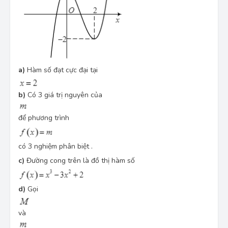
a)
Hàm số đạt cực đại tại
b)
Có 3 giá trị nguyên của
để phương trình
có 3 nghiệm phân biệt .
c)
Đường cong trên là đồ thị hàm số
d)
Gọi
và