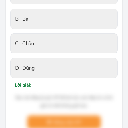
B.
Ba
C.
Châu
D.
Dũng
Lời giải:
Bạn cần đăng ký gói VIP để làm bài, xem đáp án và lời
giải chi tiết không giới hạn.
Nâng cấp VIP