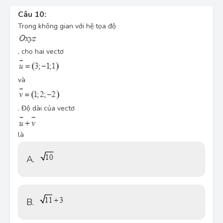
Câu 10:
Trong
không gian với hệ tọa độ
, cho hai vectơ
và
. Độ dài của vectơ
là
A.
B.