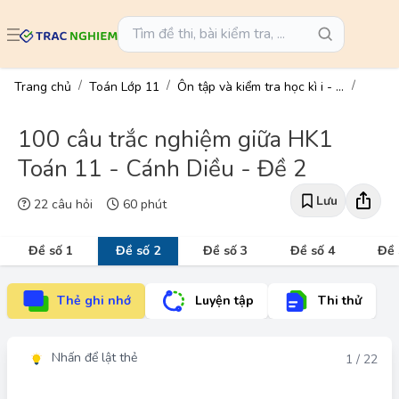
Trang chủ
Toán Lớp 11
Ôn tập và kiểm tra học kì i - toán 11
100 câu trắc nghiệm giữa HK1
Toán 11 - Cánh Diều - Đề 2
Lưu
22 câu hỏi
60 phút
Đề số 1
Đề số 2
Đề số 3
Đề số 4
Đề 
Thẻ ghi nhớ
Luyện tập
Thi thử
Nhấn để lật thẻ
Đáp án
1 / 22