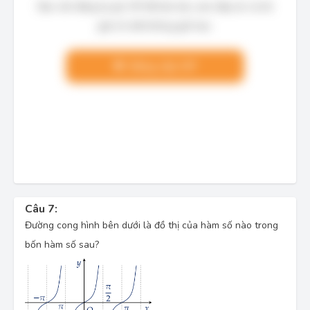
Bạn cần đăng ký gói VIP để làm bài, xem đáp án và lời
giải chi tiết không giới hạn.
Nâng cấp VIP
Câu 7:
Đường cong hình bên dưới là đồ thị của hàm số nào trong
bốn hàm số sau?