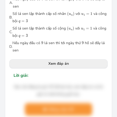
A.
sen
(u_n)
u_1=1
Số lá sen lập thành cấp số nhân
(
)
với
=
1
và công
u
u
1
n
B.
q=3
bội
=
3
q
(u_n)
u_1=1
Số lá sen lập thành cấp số cộng
(
)
với
=
1
và công
u
u
1
n
C.
q=3
bội
=
3
q
9
9
Nếu ngày đầu có
9
lá sen thì tới ngày thứ
9
hồ sẽ đầy lá
D.
sen
Xem đáp án
Lời giải:
Bạn cần đăng ký gói VIP để làm bài, xem đáp án và lời
giải chi tiết không giới hạn.
Nâng cấp VIP