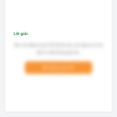
Lời giải:
Bạn cần đăng ký gói VIP để làm bài, xem đáp án và lời
giải chi tiết không giới hạn.
Nâng cấp VIP