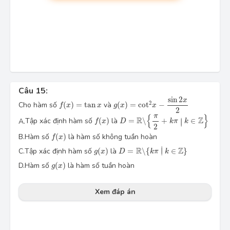
Câu 15:
g(x)=\cot^2 x-\dfrac{\sin 2x}{2}
sin
2
f(x)=\tan x
x
2
Cho hàm số
(
)
=
tan
và
(
)
=
cot
−
f
x
x
g
x
x
2
D=\mathbb{R}\backslash \Big\{ \dfr
f(x)
π
{
}
R
Z
Tập xác định hàm số
(
)
là
=
\
+
∈
A.
∣
f
x
D
k
π
∣
k
2
f(x)
B.
Hàm số
(
)
là hàm số không tuần hoàn
f
x
D=\mathbb{R}\backslash \{k\pi \, \
g(x)
∣
R
Z
C.
Tập xác định hàm số
(
)
là
=
\
{
∣
∈
}
g
x
D
k
π
k
g(x)
D.
Hàm số
(
)
là hàm số tuần hoàn
g
x
Xem đáp án