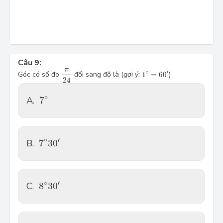
Câu 9:
\dfrac{\pi }{24}
1^\circ=60'
π
∘
′
Góc có số đo
đổi sang độ là (
gợi ý
:
1
=
6
0
)
24
7^\circ
∘
A.
7
7^\circ 30'
∘
′
B.
7
3
0
8^\circ 30'
∘
′
C.
8
3
0