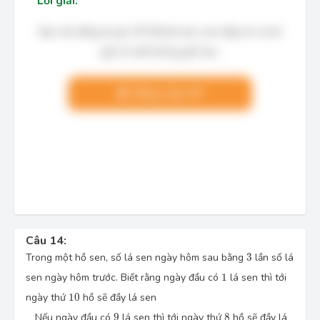
Lời giải:
Bạn cần đăng ký gói VIP để làm bài, xem đáp án và lời
giải chi tiết không giới hạn.
Nâng cấp VIP
Câu 14:
3
Trong một hồ sen, số lá sen ngày hôm sau bằng
3
lần số lá
1
sen ngày hôm trước. Biết rằng ngày đầu có
1
lá sen thì tới
10
ngày thứ
10
hồ sẽ đầy lá sen
9
8
Nếu ngày đầu có
9
lá sen thì tới ngày thứ
8
hồ sẽ đầy lá