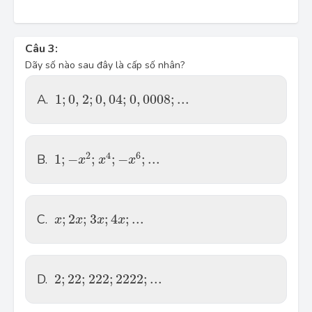
Câu 3:
Dãy số nào sau đây là cấp số nhân?
1; \, 0,2;\ 0,04;\, 0,0008; \, ...
A.
1
;
0
,
2
;
0
,
04
;
0
,
0008
;
.
.
.
1; \, -x^2 ; \, x^4; \, -x^6; \, ...
2
4
6
B.
1
;
−
;
;
−
;
.
.
.
x
x
x
x;\, 2x;\, 3x;\, 4x;\, ...
C.
;
2
;
3
;
4
;
.
.
.
x
x
x
x
2;\, 22;\, 222; \,2 \, 222;\ ...
D.
2
;
22
;
222
;
2
222
;
.
.
.