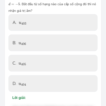
d = -5
=
−
5
. Bắt đầu từ số hạng nào của cấp số cộng đó thì nó
d
nhận giá trị âm?
u_{403}
A.
u
403
u_{406}
B.
u
406
u_{405}
C.
u
405
u_{404}
D.
u
404
Lời giải: