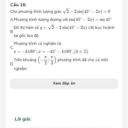
Câu 16:
\sqrt{2}-2\sin (45^\circ-2x)=0
∘
√
Cho phương trình lượng giác
2
−
2
sin
(
4
5
−
2
)
=
0
x
\sin (45^\circ-2x)=\sin 45^\circ
∘
∘
A.
Phương trình tương đương với
sin
(
4
5
−
2
)
=
sin
4
5
x
y=\sqrt{2}-2\sin (45^\circ-2x)
∘
√
Đồ thị hàm số
=
2
−
2
sin
(
4
5
−
2
)
cắt trục hoành
y
x
B.
tại gốc tọa độ
Phương trình có nghiệm là:
C.
x=-k180^\circ; \, x=-45^\circ-k180^\circ, \, (k \in \mathbb{Z})
∘
∘
∘
Z
=
−
18
0
;
=
−
4
5
−
18
0
,
(
∈
)
x
k
x
k
k
\Big(-\dfrac{\pi }{2};\dfrac{\pi }{2} \Big)
π
π
(
)
Trên khoảng
−
;
phương trình đã cho có một
2
2
D.
nghiệm
Xem đáp án
Lời giải: