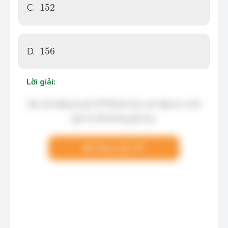
152
C.
152
156
D.
156
Lời giải:
Bạn cần đăng ký gói VIP để làm bài, xem đáp án và lời
giải chi tiết không giới hạn.
Nâng cấp VIP