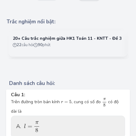
Trắc nghiệm nổi bật:
20+ Câu trắc nghiệm giữa HK1 Toán 11 - KNTT - Đề 3
Đề
- 
22
câu hỏi
90
phút
Danh sách câu hỏi:
Câu 1:
\dfrac{\pi }{8}
π
r=5
Trên đường tròn bán kính
=
5
, cung có số đo
có độ
r
8
dài là
l=\dfrac{\pi }{8}
π
A.
=
l
8