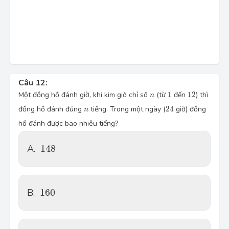
Câu 12:
1
12
n
Một đồng hồ đánh giờ, khi kim giờ chỉ số
(từ
1
đến
12
) thì
n
24
n
đồng hồ đánh đúng
tiếng. Trong một ngày (
24
giờ) đồng
n
hồ đánh được bao nhiêu tiếng?
148
A.
148
160
B.
160