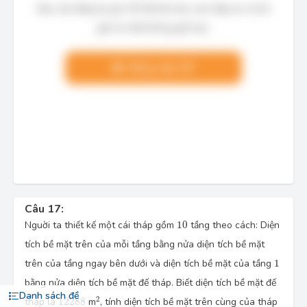
Bạn cần đăng ký gói VIP để làm bài, xem đáp án và lời
giải chi tiết không giới hạn.
Nâng cấp VIP
Câu 17:
10
Nguời ta thiết kế một cái tháp gồm
10
tầng theo cách: Diện
tích bề mặt trên của mỗi tầng bằng nửa diện tích bề mặt
1
trên của tầng ngay bên dưới và diện tích bề mặt của tầng
1
bằng nửa diện tích bề mặt đế tháp. Biết diện tích bề mặt đế
Danh sách đề
^2
12 \, 288
2
tháp là
12
288
m
, tính diện tích bề mặt trên cùng của tháp