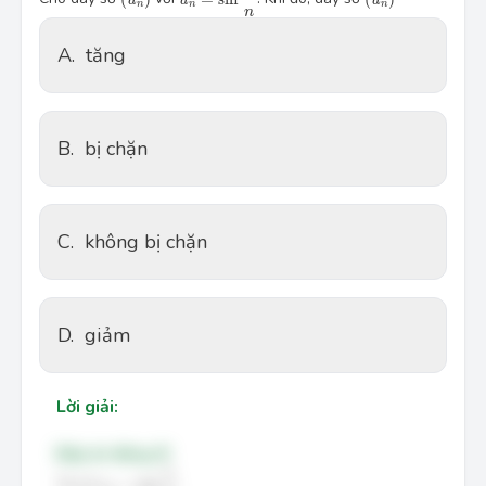
n
n
n
n
A.
tăng
B.
bị chặn
C.
không bị chặn
D.
giảm
Lời giải:
Đáp án đúng: B
u
n
=
sin
π
n
π
Ta có
=
sin
.
u