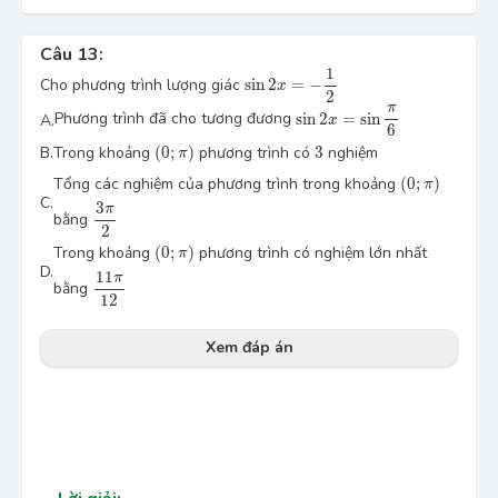
Câu 13:
\sin 2x=-\dfrac{1}{2}
1
Cho phương trình lượng giác
sin
2
=
−
x
2
\sin 2x=\sin \dfrac{\pi }{6}
π
Phương trình đã cho tương đương
sin
2
=
sin
A.
x
6
\left(0;\pi \right)
3
B.
Trong khoảng
(
0
;
)
phương trình có
3
nghiệm
π
\left(0;\pi \ri
Tổng các nghiệm của phương trình trong khoảng
(
0
;
)
π
\dfrac{3\pi }{2}
C.
3
π
bằng
2
\left(0;\pi \right)
Trong khoảng
(
0
;
)
phương trình có nghiệm lớn nhất
π
\dfrac{11\pi }{12}
D.
11
π
bằng
12
Xem đáp án