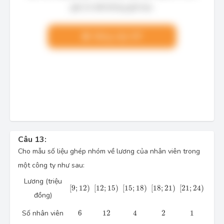
giải chi tiết không giới hạn.
Nâng cấp VIP
Câu 13:
Cho mẫu số liệu ghép nhóm về lương của nhân viên trong
một công ty như sau:
Lương (triệu
[9 ; 12)
[12 ; 15)
[15 ; 18)
[18 ; 21)
[21 ; 24)
[
9
;
12
)
[
12
;
15
)
[
15
;
18
)
[
18
;
21
)
[
21
;
24
)
đồng)
6
12
4
2
1
Số nhân viên
6
12
4
2
1