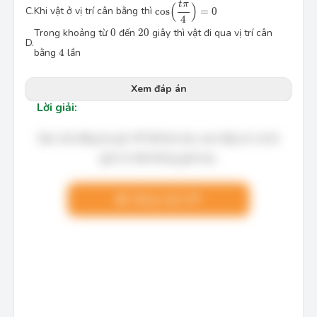
\cos \Big( \dfrac{t\pi }{4} \Big)=0
t
π
(
)
C.
Khi vật ở vị trí cân bằng thì
cos
=
0
4
0
20
Trong khoảng từ
0
đến
20
giây thì vật đi qua vị trí cân
D.
4
bằng
4
lần
Xem đáp án
Lời giải:
Bạn cần đăng ký gói VIP để làm bài, xem đáp án và lời
giải chi tiết không giới hạn.
Nâng cấp VIP