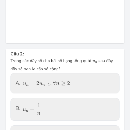
Câu 2:
u_n
Trong các dãy số cho bởi số hạng tổng quát
sau đây,
u
n
dãy số nào là cấp số cộng?
u_{n} = 2u_{n - 1}, \, \forall n \geq 2
A.
=
2
,
∀
≥
2
u
u
n
−
1
n
n
u_{n} = \dfrac{1}{n}
1
B.
=
u
n
n