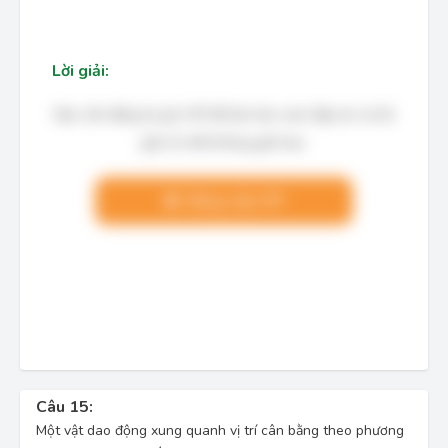
Lời giải:
Bạn cần đăng ký gói VIP để làm bài, xem đáp án và lời
giải chi tiết không giới hạn.
Nâng cấp VIP
Câu 15:
Một vật dao động xung quanh vị trí cân bằng theo phương
x=1,5\cos \Big(\dfrac{t\pi }{4}\Big)