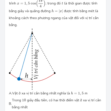
t
π
(
)
t
trình
=
1
,
5
cos
; trong đó
là thời gian được tính
x
t
4
h=|x|
bằng giây và quãng đường
=
∣
∣
được tính bằng mét là
h
x
khoảng cách theo phương ngang của vật đối với vị trí cân
bằng.
h=1,5
A.
Vật ở xa vị trí cân bằng nhất nghĩa là
=
1
,
5
m
h
10
Trong
10
giây đầu tiên, có hai thời điểm vật ở xa vị trí cân
B.
bằng nhất