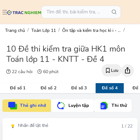
Trang chủ
Toán Lớp 11
Ôn tập và kiểm tra học kì i - toán 11
10 Đề thi kiểm tra giữa HK1 môn
Toán lớp 11 - KNTT - Đề 4
Lưu
22 câu hỏi
60 phút
Đề số 1
Đề số 2
Đề số 3
Đề số 4
Đề 
Thẻ ghi nhớ
Luyện tập
Thi thử
Nhấn để lật thẻ
Đáp án
1 / 22