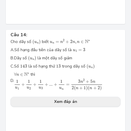
Câu 14:
u_n=n^2+2n, \, n \in \mathbb{N}^*
(u_n)
2
∗
N
Cho dãy số
(
)
biết
=
+
2
,
∈
u
u
n
n
n
n
n
u_1=3
A.
Số hạng đầu tiên của dãy số là
=
3
u
1
(u_n)
B.
Dãy số
(
)
là một dãy số giảm
u
n
(u_n )
143
13
C.
Số
143
là số hạng thứ
13
trong dãy số
(
)
u
n
\forall n \in \mathbb{N}^*
∗
N
∀
∈
thì
n
\dfrac{1}{u_1}+\dfrac{1}{u_2}+\dfrac{1}{u_3}+...+\dfrac{1}{
D.
2
3
+
5
1
1
1
1
n
n
+
+
+
.
.
.
+
=
2
(
+
1
)
(
+
2
)
u
u
u
u
n
n
3
1
2
n
Xem đáp án