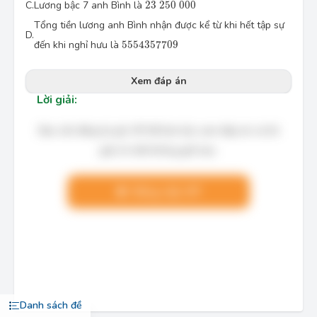
23
250
000
C.
Lương bậc 7 anh Bình là
23
250
000
Tổng tiền lương anh Bình nhận được kể từ khi hết tập sự
D.
5 \, 554 \, 357 \, 709
đến khi nghỉ hưu là
5
554
357
709
Xem đáp án
Lời giải:
Bạn cần đăng ký gói VIP để làm bài, xem đáp án và lời
giải chi tiết không giới hạn.
Nâng cấp VIP
Danh sách đề