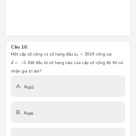
Câu 10:
u_{1} = 2 \, 018
Một cấp số cộng có số hạng đầu
=
2
018
công sai
u
1
d = -5
=
−
5
. Bắt đầu từ số hạng nào của cấp số cộng đó thì nó
d
nhận giá trị âm?
u_{403}
A.
u
403
u_{406}
B.
u
406