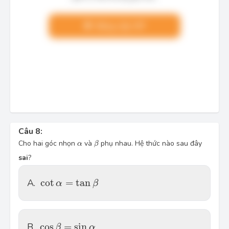
Nâng cấp VIP
Câu 8:
\beta
\alpha
Cho hai góc nhọn
và
phụ nhau. Hệ thức nào sau đây
α
β
sai
?
\cot \alpha =\tan \beta
A.
cot
=
tan
α
β
\cos \beta =\sin \alpha
B.
cos
=
sin
β
α