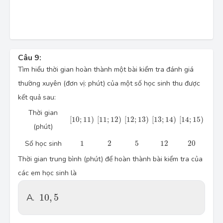
Câu 9:
Tìm hiểu thời gian hoàn thành một bài kiểm tra đánh giá
thường xuyên (đơn vị: phút) của một số học sinh thu được
kết quả sau:
Thời gian
\left[ 10;11 \right)
\left[ 11;12 \right)
\left[ 12;13 \right)
\left[ 13;14 \right)
\left[ 14;15 \
[
10
;
11
)
[
11
;
12
)
[
12
;
13
)
[
13
;
14
)
[
14
;
15
)
(phút)
1
2
5
12
20
Số học sinh
1
2
5
12
20
Thời gian trung bình (phút) để hoàn thành bài kiểm tra của
các em học sinh là
10,5
A.
10
,
5