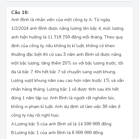
Câu 16:
Anh Bình là nhân viên của một công ty A. Từ ngày
1/2/2024 anh Bình được nâng lương lên bậc 4, mức lương
11
718
750
anh hiện hưởng là
11
718
750
đồng mỗi tháng. Theo quy
định của công ty, nếu không bị kỉ luật, không có khen
3
thưởng đặc biệt thì cứ sau
3
năm anh Bình sẽ được nâng
25\%
một bậc lương, tăng thêm
25
%
so với bậc lương trước, tối
đa là bậc 7. Khi hết bậc 7 sẽ chuyển sang vượt khung.
1\%
Lương vượt khung năm sau cao hơn năm trước
1
%
và vẫn
nhận hàng tháng. Lương bậc 1 sẽ được tính sau khi hết
1
đúng
1
năm tập sự. Anh Bình là người rất nghiêm túc,
30
không vi phạm kỉ luật. Anh dự định sẽ làm việc
30
năm ở
công ty này rồi nghỉ hưu
14
500
000
A.
Lương bậc 5 của anh Bình sẽ là
14
500
000
đồng
6
000
000
B.
Lương bậc 1 của anh Bình là
6
000
000
đồng