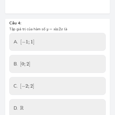
Câu 4:
y=\sin 2x
Tập giá trị của hàm số
=
sin
2
là
y
x
\left[ -1;1 \right]
A.
[
−
1
;
1
]
\left[ 0;2 \right]
B.
[
0
;
2
]
\left[ -2;2 \right]
C.
[
−
2
;
2
]
\mathbb{R}
R
D.