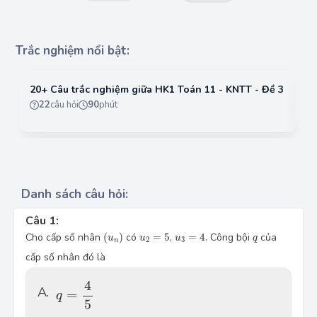
Trắc nghiệm nổi bật:
20+ Câu trắc nghiệm giữa HK1 Toán 11 - KNTT - Đề 3
Đề
- 
22
câu hỏi
90
phút
Danh sách câu hỏi:
Câu 1:
(u_n)
u_2=5
u_3=4
q
Cho cấp số nhân
(
)
có
=
5
,
=
4
. Công bội
của
u
u
u
q
2
3
n
cấp số nhân đó là
q=\dfrac{4}{5}
4
A.
=
q
5