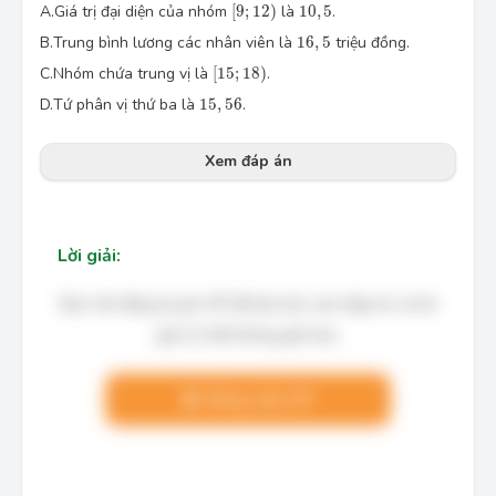
\left[ 9;12 \right)
10,5
A.
Giá trị đại diện của nhóm
[
9
;
12
)
là
10
,
5
.
16,5
B.
Trung bình lương các nhân viên là
16
,
5
triệu đồng.
\left[ 15;18 \right)
C.
Nhóm chứa trung vị là
[
15
;
18
)
.
15,56
D.
Tứ phân vị thứ ba là
15
,
56
.
Xem đáp án
Lời giải:
Bạn cần đăng ký gói VIP để làm bài, xem đáp án và lời
giải chi tiết không giới hạn.
Nâng cấp VIP