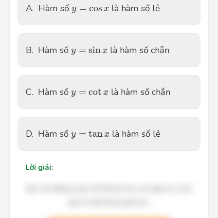
y=\cos x
A.
Hàm số
=
cos
là hàm số lẻ
y
x
y=\sin x
B.
Hàm số
=
sin
là hàm số chẵn
y
x
y=\cot x
C.
Hàm số
=
cot
là hàm số chẵn
y
x
y=\tan x
D.
Hàm số
=
tan
là hàm số lẻ
y
x
Lời giải:
Bạn cần đăng ký gói VIP để làm bài, xem đáp án và lời
giải chi tiết không giới hạn.