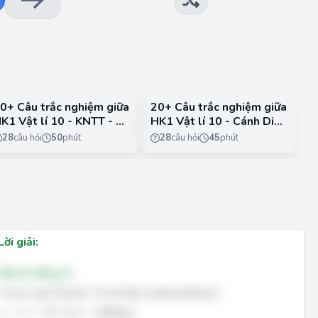
0+ Câu trắc nghiệm giữa
20+ Câu trắc nghiệm giữa
2
K1 Vật lí 10 - KNTT - Đề
HK1 Vật lí 10 - Cánh Diều
H
- Đề 4
-
28
câu hỏi
50
phút
28
câu hỏi
45
phút
Lời giải:
Đáp án đúng: D
Trong 2 giờ 30 phút, ô tô đi được quãng đường là:
s
=
v
.
t
=
72
⋅
2
,
5
=
180
(
k
m
)
s
=
v
.
t
=
72
⋅
2
,
5
=
180
(
k
m
)