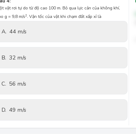
âu 4:
ột vật rơi tự do từ độ cao 100 m. Bỏ qua lực cản của không khí,
2
ho g = 9,8 m/s
. Vận tốc của vật khi chạm đất xấp xỉ là
A.
44 m/s
B.
32 m/s
C.
56 m/s
D.
49 m/s