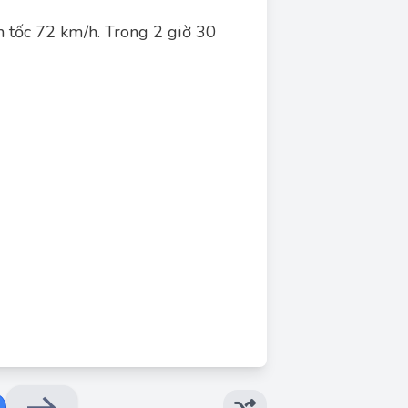
 tốc 72 km/h. Trong 2 giờ 30
Đáp án đúng: E
2 giờ 30 phút, ô tô đi được quãng đường là: