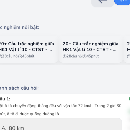
c nghiệm nổi bật:
20+ Câu trắc nghiệm giữa
20+ Câu trắc nghiệm giữa
2
HK1 Vật lí 10 - CTST - Đề
HK1 Vật lí 10 - CTST - Đề
H
4
5
2
28
câu hỏi
45
phút
28
câu hỏi
45
phút
nh sách câu hỏi:
âu 1:
ột ô tô chuyển động thẳng đều với vận tốc 72 km/h. Trong 2 giờ 30
hút, ô tô đi được quãng đường là
A.
80 km