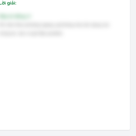
Lời giải:
Đáp án đúng: A
Khi ném theo phương ngang, quả bóng chịu tác dụng của
trọng lực, tạo ra quỹ đạo parabol.