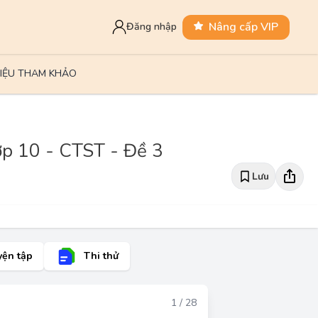
Nâng cấp VIP
Đăng nhập
LIỆU THAM KHẢO
lớp 10 - CTST - Đề 3
Lưu
yện tập
Thi thử
Đáp án
1 / 28