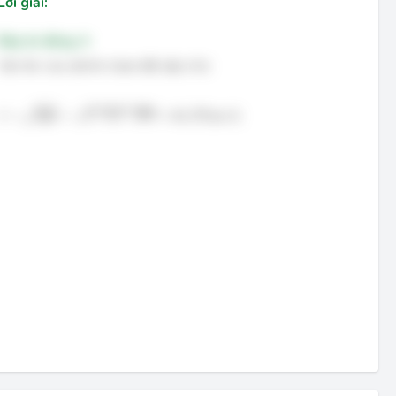
Lời giải:
Đáp án đúng: A
Vận tốc của vật khi chạm đất xấp xỉ là:
v
=
2
g
h
=
2
⋅
9
,
8
⋅
100
≈
44
,
27
(
m
/
s
)
v
=
2
g
h
=
2
⋅
9
,
8
⋅
100
≈
44
,
27
(
m
/
s
)
√
√