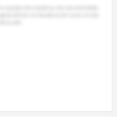
Do cùng được ném ở cùng độ cao, vật A ném với tốc độ đầu
gấp đôi vật B nên vị trí chạm đất của vật A xa hơn vị trí chạm
đất của vật B.