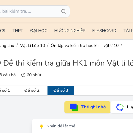
CS
THPT
ĐẠI HỌC
HƯỚNG NGHIỆP
FLASHCARD
TÀI 
ang chủ
Vật Lí Lớp 10
Ôn tập và kiểm tra học kì i - vật lí 10
 Đề thi kiểm tra giữa HK1 môn Vật lí 
 câu hỏi
60 phút
 số 1
Đề số 2
Đề số 3
Thẻ ghi nhớ
Lu
Nhấn để lật thẻ