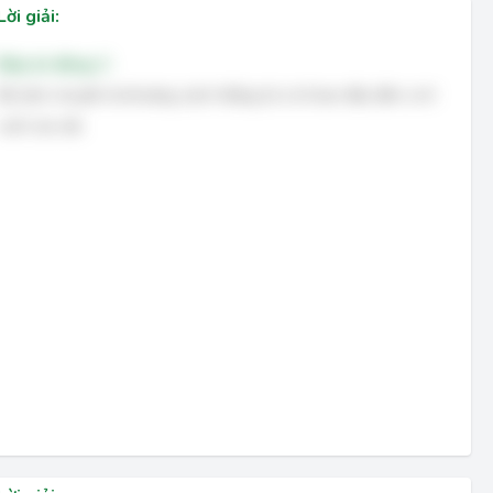
Lời giải:
Đáp án đúng: C
Độ dịch chuyển là khoảng cách thẳng từ vị trí ban đầu đến vị trí
cuối của vật.