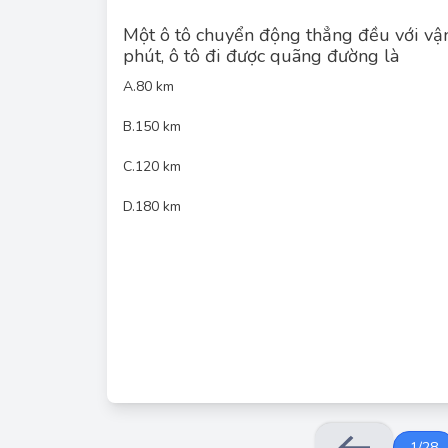
Một ô tô chuyển động thẳng đều với vận
phút, ô tô đi được quãng đường là
A.
80 km
B.
150 km
C.
120 km
)
m
k
(
180
=
5
,
2
⋅
72
=
t
.
v
=
s
)
m
k
(
180
=
5
,
2
⋅
72
=
t
.
v
=
s
Trong 
D.
180 km
1
/
28