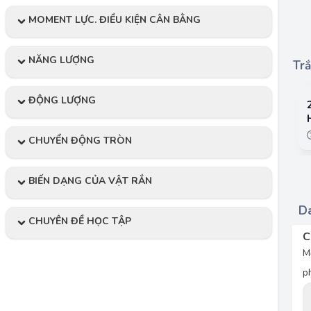
MOMENT LỰC. ĐIỀU KIỆN CÂN BẰNG
NĂNG LƯỢNG
Trắ
ĐỘNG LƯỢNG
CHUYỂN ĐỘNG TRÒN
BIẾN DẠNG CỦA VẬT RẮN
Da
CHUYÊN ĐỀ HỌC TẬP
C
M
p