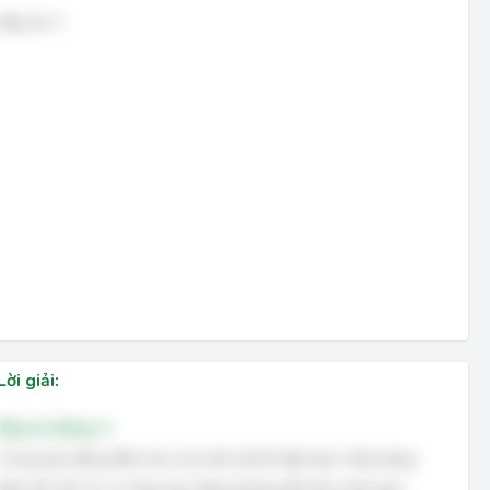
Đáp án: C
Lời giải:
Đáp án đúng: A
Trong dao động điều hòa của một vật thì tập hợp 3 đại lượng
Biên độ, tần số, cơ năng dao động không đổi theo thời gian