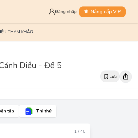
Nâng cấp VIP
Đăng nhập
LIỆU THAM KHẢO
 Cánh Diều - Đề 5
Lưu
yện tập
Thi thử
Đáp án
1 / 40