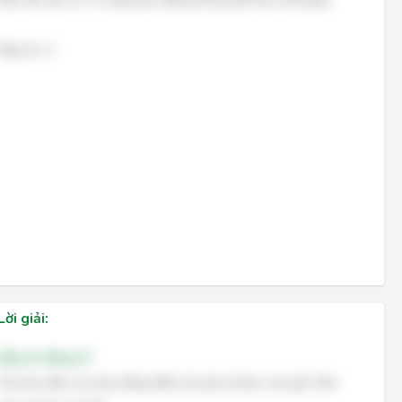
Đáp án: A
Lời giải:
Đáp án đúng: D
Pha ban đầu của dao động điều hoà phụ thuộc vào gốc thời