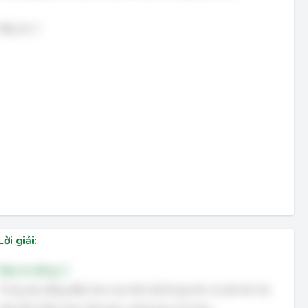
Đáp án: C
Lời giải:
Đáp án đúng: C
Trong dao động điều hòa của một vật thì gia tốc và vận tốc tức