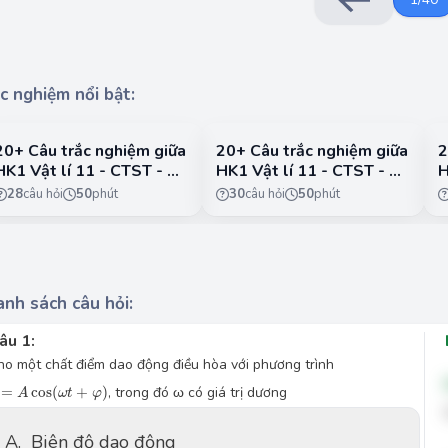
c nghiệm nổi bật:
20+ Câu trắc nghiệm giữa
20+ Câu trắc nghiệm giữa
2
HK1 Vật lí 11 - CTST - Đề
HK1 Vật lí 11 - CTST - Đề
H
1
2
3
28
câu hỏi
50
phút
30
câu hỏi
50
phút
nh sách câu hỏi:
âu 1:
ho một chất điểm dao động điều hòa với phương trình
=
A
cos
(
ω
t
+
φ
)
=
cos
(
+
)
, trong đó ω có giá trị dương
A
ω
t
φ
A.
Biên độ dao động