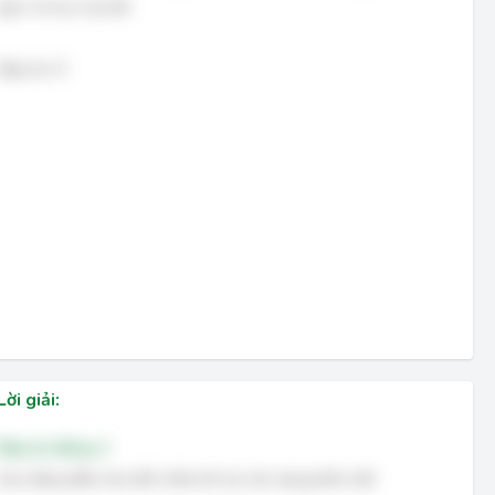
gian và trục tọa độ
Đáp án: D
Lời giải:
Đáp án đúng: C
Dao động điều hòa đổi chiều khi lực tác dụng biến mất