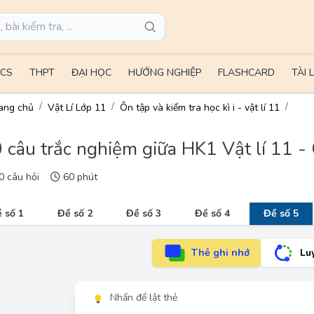
CS
THPT
ĐẠI HỌC
HƯỚNG NGHIỆP
FLASHCARD
TÀI 
ang chủ
Vật Lí Lớp 11
Ôn tập và kiểm tra học kì i - vật lí 11
 câu trắc nghiệm giữa HK1 Vật lí 11 -
 câu hỏi
60 phút
 số 1
Đề số 2
Đề số 3
Đề số 4
Đề số 5
Thẻ ghi nhớ
Lu
Nhấn để lật thẻ