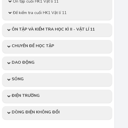
Ôn tập cuối HK1 Vật lí 11
Đề kiểm tra cuối HK1 Vật lí 11
ÔN TẬP VÀ KIỂM TRA HỌC KÌ II - VẬT LÍ 11
CHUYÊN ĐỀ HỌC TẬP
DAO ĐỘNG
SÓNG
ĐIỆN TRƯỜNG
DÒNG ĐIỆN KHÔNG ĐỔI