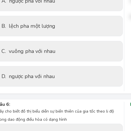
A.
ngược pha với nhau
B.
lệch pha một lượng
C.
vuông pha với nhau
D.
ngược pha với nhau
âu 6:
ãy cho biết đồ thị biểu diễn sự biến thiên của gia tốc theo li độ
rong dao động điều hòa có dạng hình