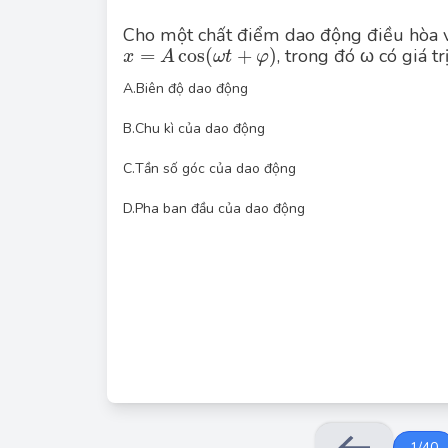
Cho một chất điểm dao động điều hòa v
x
=
A
cos
(
ω
t
+
φ
)
=
cos
(
+
)
, trong đó ω có giá t
x
A
ω
t
φ
A.
Biên độ dao động
B.
Chu kì của dao động
C.
Tần số góc của dao động
D.
Pha ban đầu của dao động
1
/
40