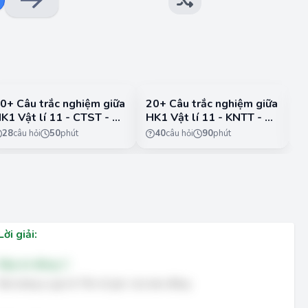
0+ Câu trắc nghiệm giữa
20+ Câu trắc nghiệm giữa
2
K1 Vật lí 11 - CTST - Đề
HK1 Vật lí 11 - KNTT - Đề
H
4
5
28
câu hỏi
50
phút
40
câu hỏi
90
phút
Lời giải:
Đáp án đúng: C
Đại lượng ω gọi là Tần số góc của dao động