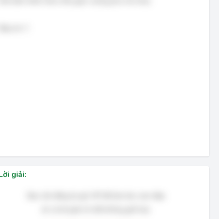
thời biến thiên theo thời gian vuông pha với nhau
Đáp án: C
Lời giải:
Bạn cần đăng ký gói VIP để làm bài, xem đáp
án và lời giải chi tiết không giới hạn.