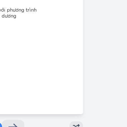
ới phương trình
rị dương
Đáp án đúng: D
Đại lượng ω gọi là Tần số góc của dao động
Đáp án: C