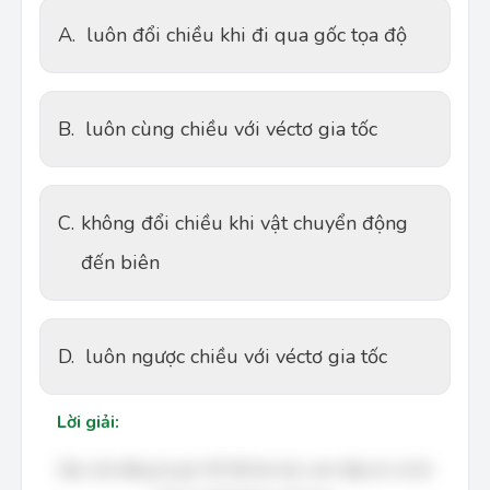
A.
luôn đổi chiều khi đi qua gốc tọa độ
B.
luôn cùng chiều với véctơ gia tốc
C.
không đổi chiều khi vật chuyển động
đến biên
D.
luôn ngược chiều với véctơ gia tốc
Lời giải:
Bạn cần đăng ký gói VIP để làm bài, xem đáp án và lời