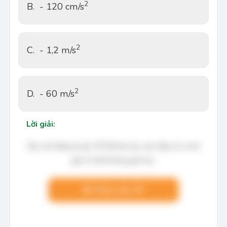
2
B.
- 120 cm/s
2
C.
- 1,2 m/s
2
D.
- 60 m/s
Lời giải:
Bạn cần đăng ký gói VIP để làm bài, xem đáp án và lời
giải chi tiết không giới hạn.
Nâng cấp VIP