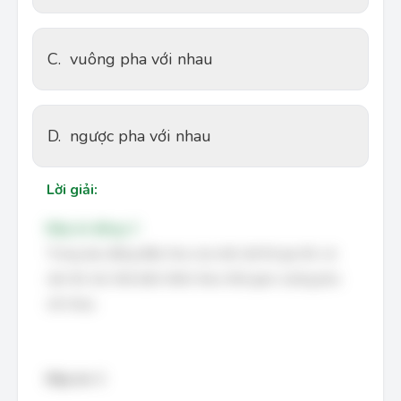
C.
vuông pha với nhau
D.
ngược pha với nhau
Lời giải:
Đáp án đúng: C
Trong dao động điều hòa của một vật thì gia tốc và
vận tốc tức thời biến thiên theo thời gian vuông pha
với nhau
Đáp án: C