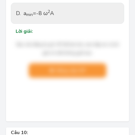
2
D.
a
=-8 ω
A
min
Lời giải:
Bạn cần đăng ký gói VIP để làm bài, xem đáp án và lời
giải chi tiết không giới hạn.
Nâng cấp VIP
Câu 10: