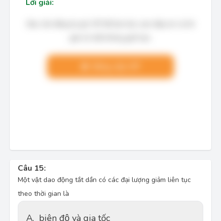
Lời giải:
Bạn cần đăng ký gói VIP để làm bài, xem đáp án và lời
giải chi tiết không giới hạn.
Nâng cấp VIP
Câu 15:
Một vật dao động tắt dần có các đại lượng giảm liên tục
theo thời gian là
A.
biên độ và gia tốc