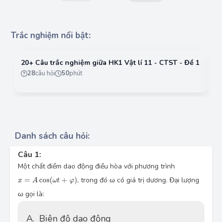
Trắc nghiệm nổi bật:
20+ Câu trắc nghiệm giữa HK1 Vật lí 11 - CTST - Đề 1
20
28
câu hỏi
50
phút
Danh sách câu hỏi:
Câu 1:
Một chất điểm dao động điều hòa với phương trình
x
=
A
cos
(
ω
t
+
φ
)
=
cos
(
+
)
, trong đó ω có giá trị dương. Đại lượng
x
A
ω
t
φ
ω gọi là:
A.
Biên độ dao động