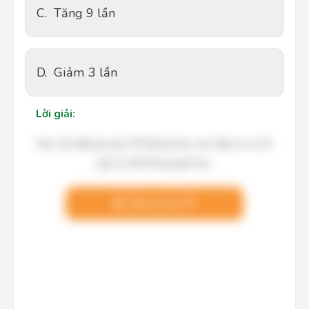
C.
Tăng 9 lần
D.
Giảm 3 lần
Lời giải:
Bạn cần đăng ký gói VIP để làm bài, xem đáp án và lời
giải chi tiết không giới hạn.
Nâng cấp VIP