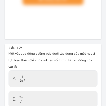
Câu 17:
Một vật dao động cưỡng bức dưới tác dụng của một ngoại
lực biến thiên điều hòa với tần số f. Chu kì dao động của
vật là
1
2
π
f
1
A.
2
π
f
2
π
f
2
π
B.
f