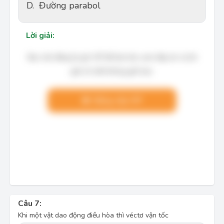
D.
Đường parabol
Lời giải:
Bạn cần đăng ký gói VIP để làm bài, xem đáp án và lời
giải chi tiết không giới hạn.
Nâng cấp VIP
Câu 7:
Khi một vật dao động điều hòa thì véctơ vận tốc