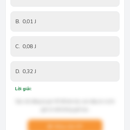
B.
0,01 J
C.
0,08 J
D.
0,32 J
Lời giải:
Bạn cần đăng ký gói VIP để làm bài, xem đáp án và lời
giải chi tiết không giới hạn.
Nâng cấp VIP