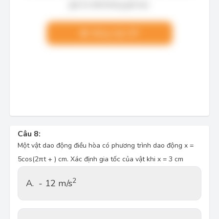
giải chi tiết không giới hạn.
Nâng cấp VIP
Câu 8:
Một vật dao động điều hòa có phương trình dao động x =
5cos(2πt + ) cm. Xác định gia tốc của vật khi x = 3 cm
2
A.
- 12 m/s