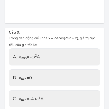
Câu 9:
Trong dao động điều hòa x = 2Acos(2ωt + φ), giá trị cực
tiểu của gia tốc là:
2
A.
a
=-ω
A
min
B.
a
=0
min
2
C.
a
=-4 ω
A
min