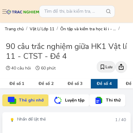
Trang chủ
Vật Lí Lớp 11
Ôn tập và kiểm tra học kì i - vật lí 11
90 câu trắc nghiệm giữa HK1 Vật lí
11 - CTST - Đề 4
Lưu
40 câu hỏi
60 phút
Đề số 1
Đề số 2
Đề số 3
Đề số 4
Đề 
Thẻ ghi nhớ
Luyện tập
Thi thử
Nhấn để lật thẻ
Đáp án
1 / 40