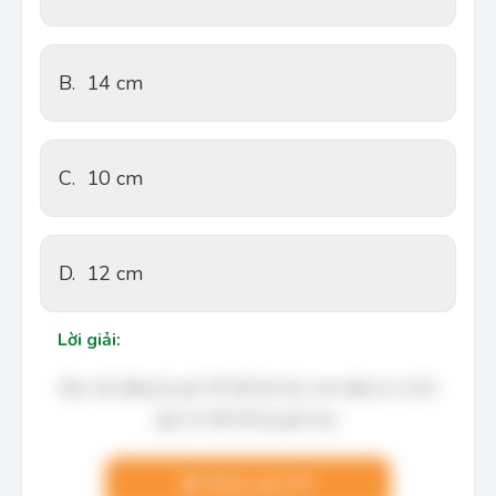
B.
14 cm
C.
10 cm
D.
12 cm
Lời giải:
Bạn cần đăng ký gói VIP để làm bài, xem đáp án và lời
giải chi tiết không giới hạn.
Nâng cấp VIP