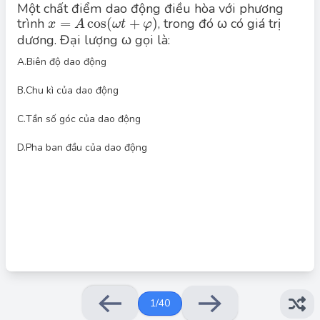
Một chất điểm dao động điều hòa với phương
x
=
A
cos
(
ω
t
+
φ
)
trình
=
cos
(
+
)
, trong đó ω có giá trị
x
A
ω
t
φ
dương. Đại lượng ω gọi là:
A.
Biên độ dao động
B.
Chu kì của dao động
Đáp án đúng: C
Đại lượng ω gọi là Tần số góc của dao động
C.
Tần số góc của dao động
Đáp án: C
D.
Pha ban đầu của dao động
1
/
40