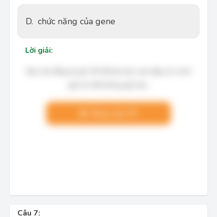
D.
chức năng của gene
Lời giải:
Bạn cần đăng ký gói VIP để làm bài, xem đáp án và lời
giải chi tiết không giới hạn.
Nâng cấp VIP
Câu 7: