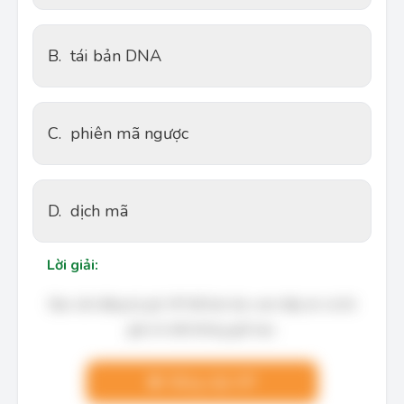
B.
tái bản DNA
C.
phiên mã ngược
D.
dịch mã
Lời giải:
Bạn cần đăng ký gói VIP để làm bài, xem đáp án và lời
giải chi tiết không giới hạn.
Nâng cấp VIP