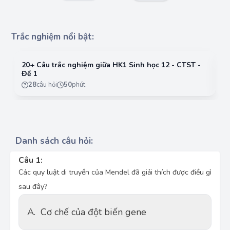
Trắc nghiệm nổi bật:
20+ Câu trắc nghiệm giữa HK1 Sinh học 12 - CTST -
2
Đề 1
Đ
28
câu hỏi
50
phút
Danh sách câu hỏi:
Câu 1:
Các quy luật di truyền của Mendel đã giải thích được điều gì
sau đây?
A.
Cơ chế của đột biến gene