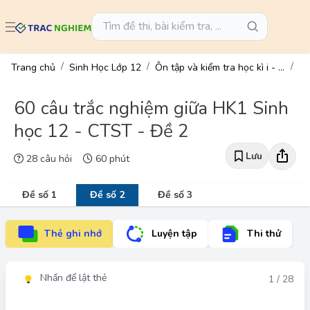
Trang chủ
Sinh Học Lớp 12
Ôn tập và kiểm tra học kì i - sinh học 12
60 câu trắc nghiệm giữa HK1 Sinh
học 12 - CTST - Đề 2
Lưu
28 câu hỏi
60 phút
Đề số 1
Đề số 2
Đề số 3
Thẻ ghi nhớ
Luyện tập
Thi thử
Nhấn để lật thẻ
Đáp án
1 / 28