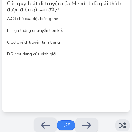
Các quy luật di truyền của Mendel đã giải thích
được điều gì sau đây?
A.
Cơ chế của đột biến gene
B.
Hiện tượng di truyền liên kết
Đáp án đúng: D
C.
Cơ chế di truyền tính trạng
Quy luật di truyền của Mendel đã giải thích được cơ chế di
truyền tính trạng: do sự phân li đồng đều của các nhân tố di
D.
Sự đa dạng của sinh giới
truyền (allele) trong quá trình giảm phân tạo giao tử và sự tổ
.
hợp ngẫu nhiên các nhân tố đó trong quá trình thụ tinh
1
/
28