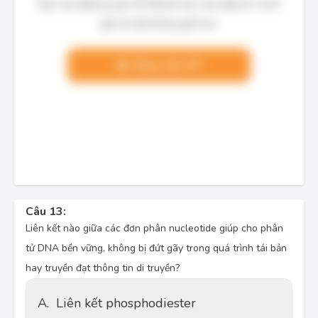
Bạn cần đăng ký gói VIP để làm bài, xem đáp án và lời
giải chi tiết không giới hạn.
Nâng cấp VIP
Câu 13:
Liên kết nào giữa các đơn phân nucleotide giúp cho phân
tử DNA bền vững, không bị đứt gãy trong quá trình tái bản
hay truyền đạt thông tin di truyền?
A.
Liên kết phosphodiester