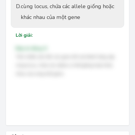
D.
cùng locus, chứa các allele giống hoặc
khác nhau của một gene
Lời giải:
Đáp án đúng: D
Trên nhiễm sắc thể, các gene tồn tại thành từng cặp
cùng locus, chứa các allele có thể giống hoặc khác
nhau của cùng một gene
.