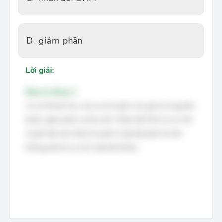
D.
giảm phân.
Lời giải:
Đáp án đúng: C
Cơ sở tế bào học của sự di truyền các gene là nguyên
phân, giảm phân và thụ tinh. Nhân đôi DNA là cơ chế
truyền đạt vật chất di truyền ở cấp độ phân tử nên
không phải là cơ sở ở cấp độ tế bào.