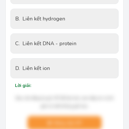
B.
Liên kết hydrogen
C.
Liên kết DNA - protein
D.
Liên kết ion
Lời giải:
Bạn cần đăng ký gói VIP để làm bài, xem đáp án và lời
giải chi tiết không giới hạn.
Nâng cấp VIP