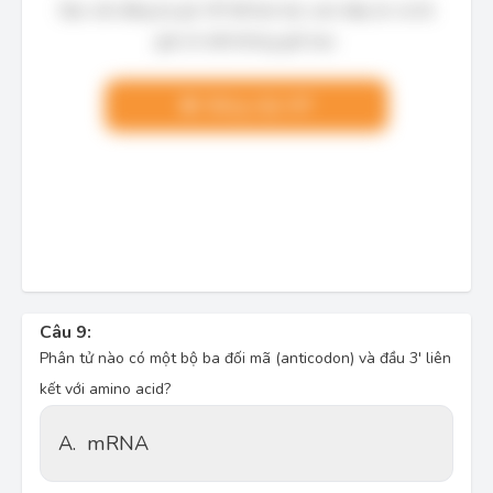
Bạn cần đăng ký gói VIP để làm bài, xem đáp án và lời
giải chi tiết không giới hạn.
Nâng cấp VIP
Câu 9:
Phân tử nào có một bộ ba đối mã (anticodon) và đầu 3' liên
kết với amino acid?
A.
mRNA