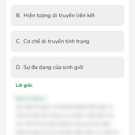
B.
Hiện tượng di truyền liên kết
C.
Cơ chế di truyền tính trạng
D.
Sự đa dạng của sinh giới
Lời giải:
Đáp án đúng: C
Quy luật di truyền của Mendel đã giải thích được cơ
chế di truyền tính trạng: do sự phân li đồng đều của
các nhân tố di truyền (allele) trong quá trình giảm
phân tạo giao tử và sự tổ hợp ngẫu nhiên các nhân tố