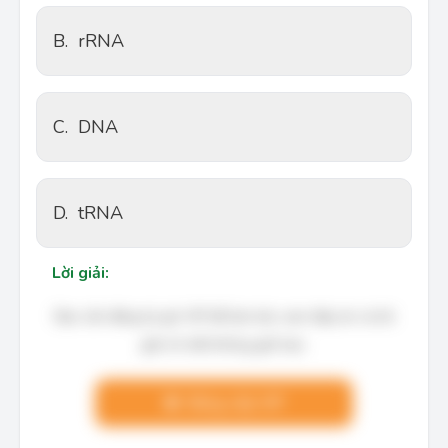
B.
rRNA
C.
DNA
D.
tRNA
Lời giải:
Bạn cần đăng ký gói VIP để làm bài, xem đáp án và lời
giải chi tiết không giới hạn.
Nâng cấp VIP