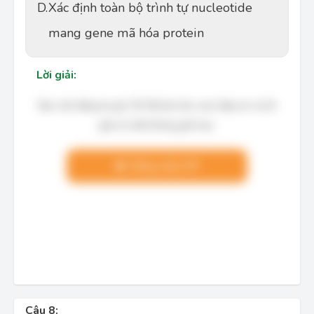
D.
Xác định toàn bộ trình tự nucleotide
mang gene mã hóa protein
Lời giải:
Bạn cần đăng ký gói VIP để làm bài, xem đáp án và lời
giải chi tiết không giới hạn.
Nâng cấp VIP
Câu 8: