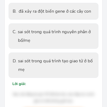
B.
đã xảy ra đột biến gene ở các cây con
C.
sai sót trong quá trình nguyên phân ở
bố/mẹ
D.
sai sót trong quá trình tạo giao tử ở bố
mẹ
Lời giải:
Bạn cần đăng ký gói VIP để làm bài, xem đáp án và lời
giải chi tiết không giới hạn.