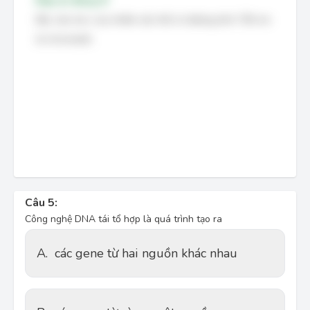
Đáp án đúng: B
Bậc cấu trúc của nhiễm sắc thể có đường kính 700 nm
là chromatid
.
Câu 5:
Công nghệ DNA tái tổ hợp là quá trình tạo ra
A.
các gene từ hai nguồn khác nhau