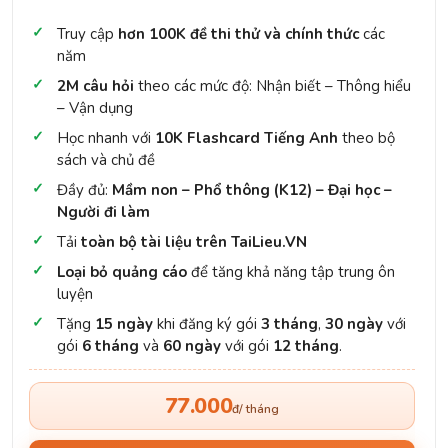
Truy cập
hơn 100K đề thi thử và chính thức
các
năm
2M câu hỏi
theo các mức độ: Nhận biết – Thông hiểu
– Vận dụng
Học nhanh với
10K Flashcard Tiếng Anh
theo bộ
sách và chủ đề
Đầy đủ:
Mầm non – Phổ thông (K12) – Đại học –
Người đi làm
Tải
toàn bộ tài liệu trên TaiLieu.VN
Loại bỏ quảng cáo
để tăng khả năng tập trung ôn
luyện
Tặng
15 ngày
khi đăng ký gói
3 tháng
,
30 ngày
với
gói
6 tháng
và
60 ngày
với gói
12 tháng
.
77.000
đ/ tháng