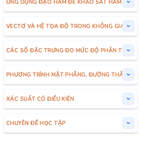
ỨNG DỤNG ĐẠO HÀM ĐỂ KHẢO SÁT HÀM SỐ
VECTƠ VÀ HỆ TỌA ĐỘ TRONG KHÔNG GIAN
CÁC SỐ ĐẶC TRƯNG ĐO MỨC ĐỘ PHÂN TÁN CH
PHƯƠNG TRÌNH MẶT PHẲNG, ĐƯỜNG THẲNG, M
XÁC SUẤT CÓ ĐIỀU KIỆN
CHUYÊN ĐỀ HỌC TẬP