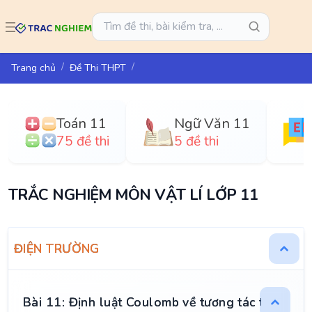
Trang chủ
Đề Thi THPT
Toán 11
Ngữ Văn 11
75 đề thi
5 đề thi
TRẮC NGHIỆM MÔN VẬT LÍ LỚP 11
ĐIỆN TRƯỜNG
Bài 11: Định luật Coulomb về tương tác tĩnh điện 