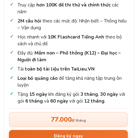
Truy cập
hơn 100K đề thi thử và chính thức
các
năm
2M câu hỏi
theo các mức độ: Nhận biết – Thông hiểu
– Vận dụng
Học nhanh với
10K Flashcard Tiếng Anh
theo bộ
sách và chủ đề
Đầy đủ:
Mầm non – Phổ thông (K12) – Đại học –
Người đi làm
Tải
toàn bộ tài liệu trên TaiLieu.VN
Loại bỏ quảng cáo
để tăng khả năng tập trung ôn
luyện
Tặng
15 ngày
khi đăng ký gói
3 tháng
,
30 ngày
với
gói
6 tháng
và
60 ngày
với gói
12 tháng
.
77.000
đ/ tháng
Đăng ký ngay