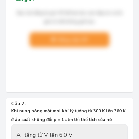
Bạn cần đăng ký gói VIP để làm bài, xem đáp án và lời
giải chi tiết không giới hạn.
Nâng cấp VIP
Câu 7:
Khi nung nóng một mol khí lý tưởng từ 300 K lên 360 K
ở áp suất không đổi p = 1 atm thì thể tích của nó
A.
tăng từ V lên 6,0 V