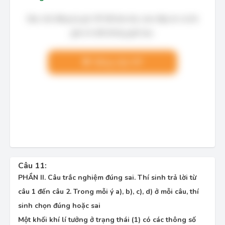
Bạn cần đăng ký gói VIP để làm bài, xem đáp án và lời
giải chi tiết không giới hạn.
Nâng cấp VIP
Câu 11:
PHẦN II. Câu trắc nghiệm đúng sai.
Thí sinh trả lời từ
câu 1 đến câu 2. Trong mỗi ý a), b), c), d) ở mỗi câu, thí
sinh chọn đúng hoặc sai
Một khối khí lí tưởng ở trạng thái (1) có các thông số