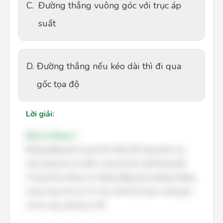
C.
Đường thẳng vuông góc với trục áp
suất
D.
Đường thẳng nếu kéo dài thì đi qua
gốc tọa độ
Lời giải:
Đáp án đúng: C
Đường đẳng áp là quá trình biến đổi trạng thái của
một lượng khí xác định, trong đó áp suất không đổi.
Trong hệ tọa độ (p-V), đường đẳng áp là đường thẳng
song song với trục OV (trục thể tích) hoặc vuông góc
với trục áp suất (trục OP).