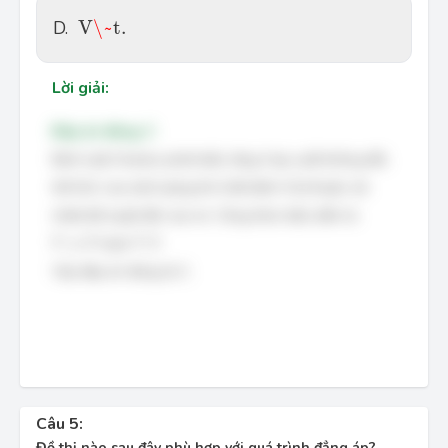
V
\~
t
.
D.
V
\~
t
.
Lời giải:
Đáp án đúng: C
Định luật Charles phát biểu rằng ở áp suất không đổi,
thể tích của một lượng khí nhất định tỉ lệ thuận với
nhiệt độ tuyệt đối của nó. Công thức biểu diễn là
V
∝
T
V
T
∝
hoặc
.
V
T
V
T
Vậy đáp án đúng là C.
Câu 5:
Đồ thị nào sau đây phù hợp với quá trình đẳng áp?