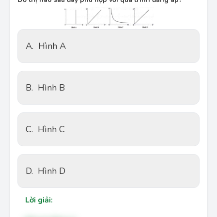
A.
Hình A
B.
Hình B
C.
Hình C
D.
Hình D
Lời giải: