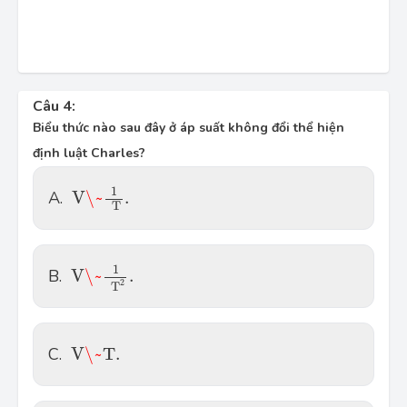
Câu 4:
Biểu thức nào sau đây ở áp suất không đổi thể hiện
định luật Charles?
V
\~
1
T
.
1
A.
V
\~
.
T
V
\~
1
T
2
.
1
B.
V
\~
.
2
T
V
\~
T
.
C.
V
\~
T
.