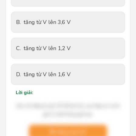
B.
tăng từ V lên 3,6 V
C.
tăng từ V lên 1,2 V
D.
tăng từ V lên 1,6 V
Lời giải:
Bạn cần đăng ký gói VIP để làm bài, xem đáp án và lời
giải chi tiết không giới hạn.
Nâng cấp VIP