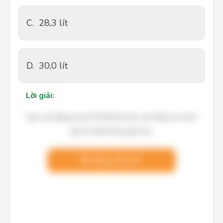
C.
28,3 lít
D.
30,0 lít
Lời giải:
Bạn cần đăng ký gói VIP để làm bài, xem đáp án và lời
giải chi tiết không giới hạn.
Nâng cấp VIP