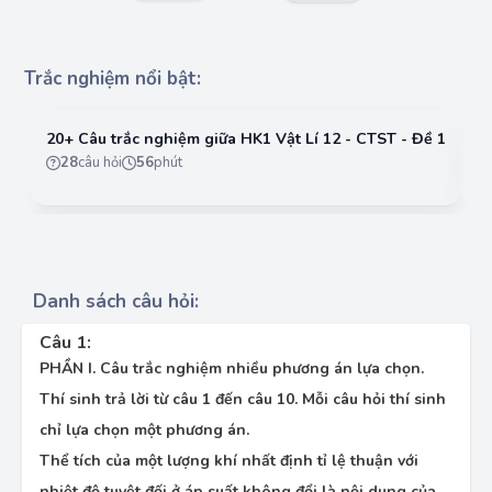
Trắc nghiệm nổi bật:
20+ Câu trắc nghiệm giữa HK1 Vật Lí 12 - CTST - Đề 1
20
28
câu hỏi
56
phút
Danh sách câu hỏi:
Câu 1:
PHẦN I. Câu trắc nghiệm nhiều phương án lựa chọn.
Thí sinh trả lời từ câu 1 đến câu 10. Mỗi câu hỏi thí sinh
chỉ lựa chọn một phương án.
Thể tích của một lượng khí nhất định tỉ lệ thuận với
nhiệt độ tuyệt đối ở áp suất không đổi là nội dung của