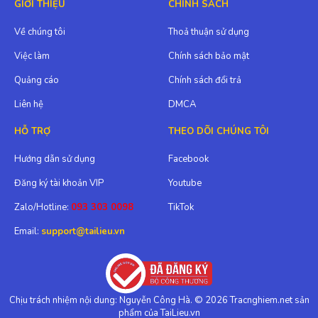
GIỚI THIỆU
CHÍNH SÁCH
Về chúng tôi
Thoả thuận sử dụng
Việc làm
Chính sách bảo mật
Quảng cáo
Chính sách đổi trả
Liên hệ
DMCA
HỖ TRỢ
THEO DÕI CHÚNG TÔI
Hướng dẫn sử dụng
Facebook
Đăng ký tài khoản VIP
Youtube
Zalo/Hotline:
093 303 0098
TikTok
Email:
support@tailieu.vn
Chịu trách nhiệm nội dung: Nguyễn Công Hà. © 2026 Tracnghiem.net sản
phẩm của TaiLieu.vn