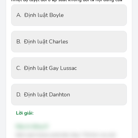
A.
Định luật Boyle
B.
Định luật Charles
C.
Định luật Gay Lussac
D.
Định luật Danhton
Lời giải:
Đáp án đúng: B
Định luật Charles phát biểu rằng: "Thể tích của một