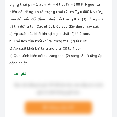
trạng thái p
= 1 atm; V
= 4 lít ; T
= 300 K. Người ta
1
1
1
biến đổi đẳng áp tới trạng thái (2) có T
= 600 K và V
.
2
2
Sau đó biến đổi đẳng nhiệt tới trạng thái (3) có V
= 2
3
lít thì dừng lại. Các phát biểu sau đây đúng hay sai:
a) Áp suất của khối khí tại trạng thái (2) là 2 atm.
b) Thể tích của khối khí tại trạng thái (2) là 8 lít.
c) Áp suất khối khí tại trạng thái (3) là 4 atm.
d) Quá trình biến đổi từ trạng thái (2) sang (3) là tăng áp
đẳng nhiệt
Lời giải:
Bạn cần đăng ký gói VIP để làm bài, xem đáp án và lời
giải chi tiết không giới hạn.
Nâng cấp VIP