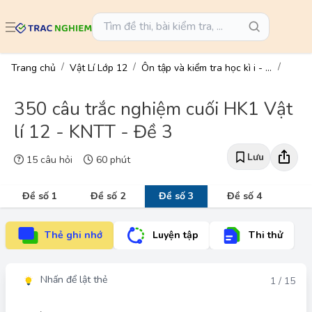
Trang chủ
Vật Lí Lớp 12
Ôn tập và kiểm tra học kì i - vật lí 12
350 câu trắc nghiệm cuối HK1 Vật
lí 12 - KNTT - Đề 3
Lưu
15 câu hỏi
60 phút
Đề số 1
Đề số 2
Đề số 3
Đề số 4
Thẻ ghi nhớ
Luyện tập
Thi thử
Nhấn để lật thẻ
Đáp án
1 / 15