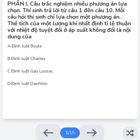
PHẦN I. Câu trắc nghiệm nhiều phương án lựa
chọn. Thí sinh trả lời từ câu 1 đến câu 10. Mỗi
câu hỏi thí sinh chỉ lựa chọn một phương án.
Thể tích của một lượng khí nhất định tỉ lệ thuận
với nhiệt độ tuyệt đối ở áp suất không đổi là nội
dung của
A.
Định luật Boyle
Đáp án đúng: C
Định luật Charles phát biểu rằng: "Thể tích của một lượng khí
B.
Định luật Charles
nhất định tỉ lệ thuận với nhiệt độ tuyệt đối ở áp suất không đổi."
C.
Định luật Gay Lussac
D.
Định luật Danhton
1
/
15