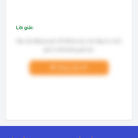
Lời giải:
Bạn cần đăng ký gói VIP để làm bài, xem đáp án và lời
giải chi tiết không giới hạn.
Nâng cấp VIP