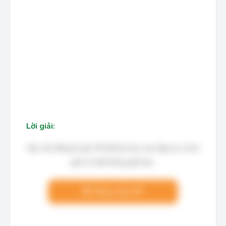
Lời giải:
Bạn cần đăng ký gói VIP để làm bài, xem đáp án và lời
giải chi tiết không giới hạn.
Nâng cấp VIP