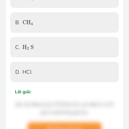
C
H
4
B.
C
H
4
H
2
S
C.
H
S
2
D.
HCl
Lời giải:
Bạn cần đăng ký gói VIP để làm bài, xem đáp án và lời
giải chi tiết không giới hạn.