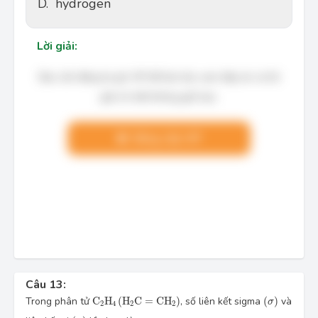
D.
hydrogen
Lời giải:
Bạn cần đăng ký gói VIP để làm bài, xem đáp án và lời
giải chi tiết không giới hạn.
Nâng cấp VIP
Câu 13:
C
2
H
4
(
H
2
C
=
C
H
2
)
(
σ
)
Trong phân tử
C
H
(
H
C
=
C
H
)
, số liên kết sigma
(
)
và
σ
2
4
2
2
(
π
)