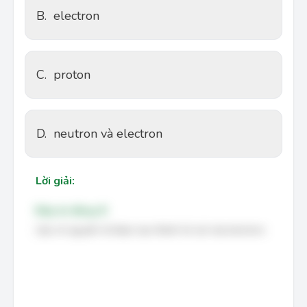
B.
electron
C.
proton
D.
neutron và electron
Lời giải:
Đáp án đúng: B
Lớp vỏ nguyên tử được tạo thành từ các hạt electron.