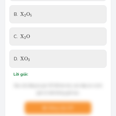
X
2
O
5
B.
X
O
2
5
X
2
O
C.
X
O
2
X
O
3
D.
X
O
3
Lời giải:
Bạn cần đăng ký gói VIP để làm bài, xem đáp án và lời
giải chi tiết không giới hạn.
Nâng cấp VIP