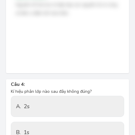
Nguyên tố hóa học là tập hợp các nguyên tử có cùng
số đơn vị điện tích hạt nhân.
Câu 4:
Kí hiệu phân lớp nào sau đây không đúng?
A.
2s
B.
1s