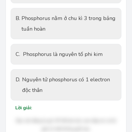
B.
Phosphorus nằm ở chu kì 3 trong bảng
tuần hoàn
C.
Phosphorus là nguyên tố phi kim
D.
Nguyên tử phosphorus có 1 electron
độc thân
Lời giải:
Bạn cần đăng ký gói VIP để làm bài, xem đáp án và lời
giải chi tiết không giới hạn.