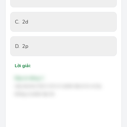
C.
2d
D.
2p
Lời giải:
Đáp án đúng: C
Lớp electron thứ 2 chỉ có 2 phân lớp là 2s và 2p,
không có phân lớp 2d.