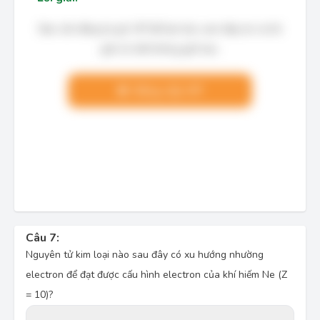
Bạn cần đăng ký gói VIP để làm bài, xem đáp án và lời
giải chi tiết không giới hạn.
Nâng cấp VIP
Câu 7:
Nguyên tử kim loại nào sau đây có xu hướng nhường
electron để đạt được cấu hình electron của khí hiếm Ne (Z
= 10)?