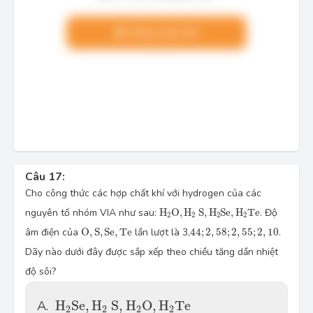
Nâng cấp VIP
Câu 17:
Cho công thức các hợp chất khí với hydrogen của các
H
2
O
,
H
2
S
,
H
2
S
e
,
H
2
T
e
nguyên tố nhóm VIA như sau:
H
O
,
H
S
,
H
S
e
,
H
T
e
. Độ
2
2
2
2
O
,
S
,
S
e
,
T
e
44
;
2
,
58
;
2
,
55
;
2
,
10
âm điện của
O
,
S
,
S
e
,
T
e
lần lượt là 3,
44
;
2
,
58
;
2
,
55
;
2
,
10
.
Dãy nào dưới đây được sắp xếp theo chiều tăng dần nhiệt
độ sôi?
H
2
S
e
,
H
2
S
,
H
2
O
,
H
2
T
e
A.
H
S
e
,
H
S
,
H
O
,
H
T
e
2
2
2
2