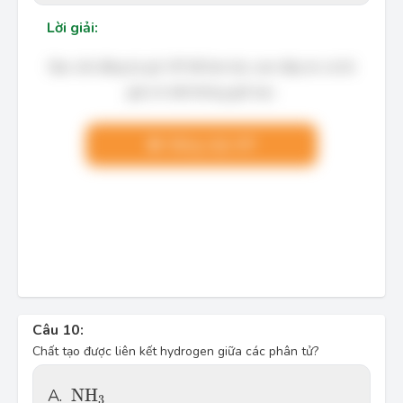
Lời giải:
Bạn cần đăng ký gói VIP để làm bài, xem đáp án và lời
giải chi tiết không giới hạn.
Nâng cấp VIP
Câu 10:
Chất tạo được liên kết hydrogen giữa các phân tử?
N
H
3
A.
N
H
3