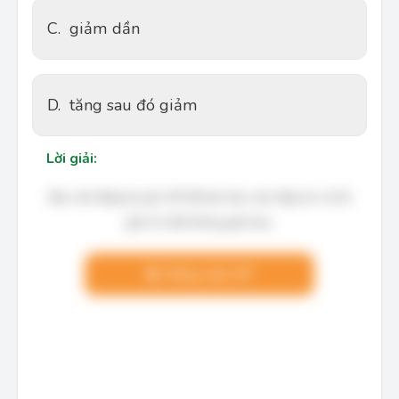
C.
giảm dần
D.
tăng sau đó giảm
Lời giải:
Bạn cần đăng ký gói VIP để làm bài, xem đáp án và lời
giải chi tiết không giới hạn.
Nâng cấp VIP