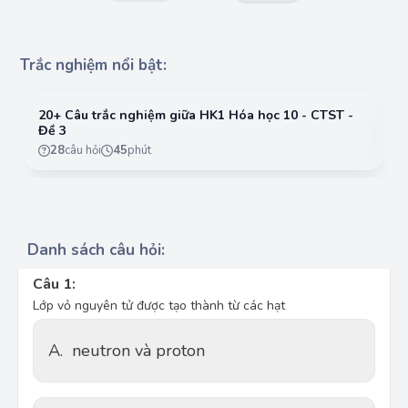
Trắc nghiệm nổi bật:
20+ Câu trắc nghiệm giữa HK1 Hóa học 10 - CTST -
2
Đề 3
Đ
28
câu hỏi
45
phút
Danh sách câu hỏi:
Câu 1:
Lớp vỏ nguyên tử được tạo thành từ các hạt
A.
neutron và proton