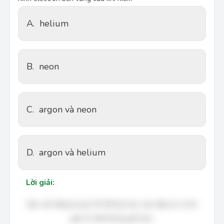
A.
helium
B.
neon
C.
argon và neon
D.
argon và helium
Lời giải:
Bạn cần đăng ký gói VIP để làm bài, xem đáp án và lời
giải chi tiết không giới hạn.