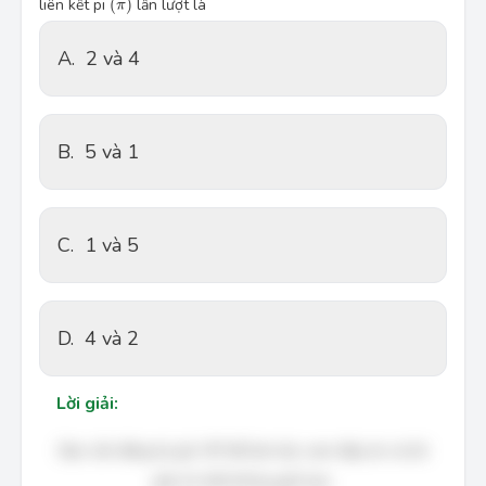
liên kết pi
(
)
lần lượt là
π
A.
2 và 4
B.
5 và 1
C.
1 và 5
D.
4 và 2
Lời giải:
Bạn cần đăng ký gói VIP để làm bài, xem đáp án và lời
giải chi tiết không giới hạn.