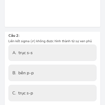
Câu 2:
(
σ
)
Liên kết sigma
(
)
không được hình thành từ sự xen phủ
σ
A.
trục s-s
B.
bên p-p
C.
trục s-p