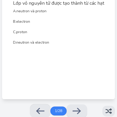
Lớp vỏ nguyên tử được tạo thành từ các hạt
A.
neutron và proton
B.
electron
C.
proton
D.
neutron và electron
Đáp án đúng: C
Lớp vỏ nguyên tử được tạo thành từ các hạt electron.
1
/
28