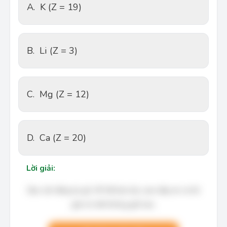
A.
K (Z = 19)
B.
Li (Z = 3)
C.
Mg (Z = 12)
D.
Ca (Z = 20)
Lời giải:
Bạn cần đăng ký gói VIP để làm bài, xem đáp án và lời
giải chi tiết không giới hạn.