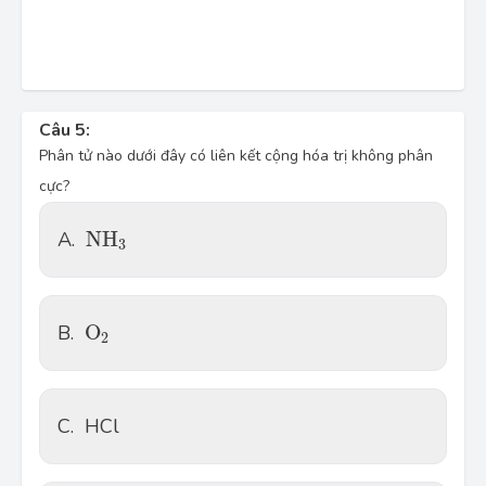
Câu 5:
Phân tử nào dưới đây có liên kết cộng hóa trị không phân
cực?
N
H
3
A.
N
H
3
O
2
B.
O
2
C.
HCl