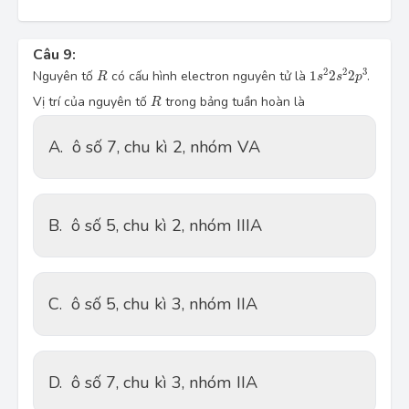
Câu 9:
1
s
2
2
s
2
2
p
3
R
2
2
3
Nguyên tố
có cấu hình electron nguyên tử là
1
2
2
.
R
s
s
p
R
Vị trí của nguyên tố
trong bảng tuần hoàn là
R
A.
ô số 7, chu kì 2, nhóm VA
B.
ô số 5, chu kì 2, nhóm IIIA
C.
ô số 5, chu kì 3, nhóm IIA
D.
ô số 7, chu kì 3, nhóm IIA