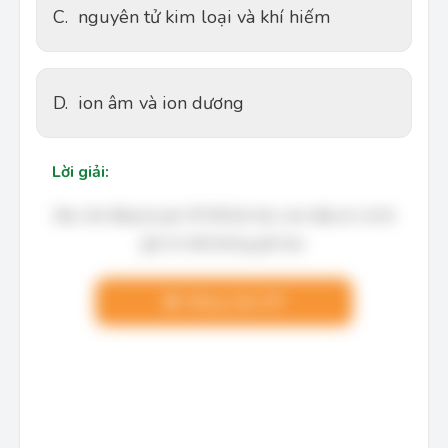
C.
nguyên tử kim loại và khí hiếm
D.
ion âm và ion dương
Lời giải:
Bạn cần đăng ký gói VIP để làm bài, xem đáp án và lời
giải chi tiết không giới hạn.
Nâng cấp VIP