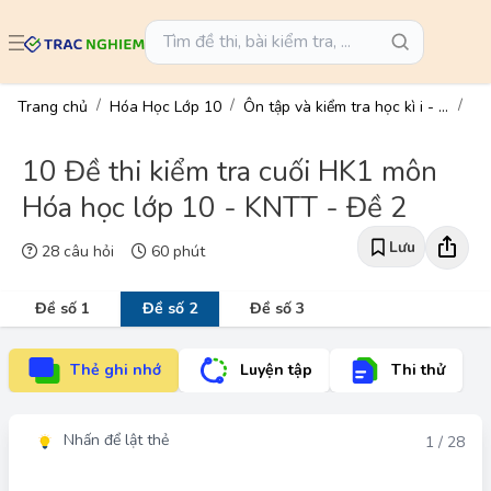
Trang chủ
Hóa Học Lớp 10
Ôn tập và kiểm tra học kì i - hóa học 10
10 Đề thi kiểm tra cuối HK1 môn
Hóa học lớp 10 - KNTT - Đề 2
Lưu
28 câu hỏi
60 phút
Đề số 1
Đề số 2
Đề số 3
Thẻ ghi nhớ
Luyện tập
Thi thử
Nhấn để lật thẻ
Đáp án
1 / 28