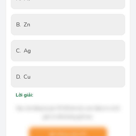
B.
Zn
C.
Ag
D.
Cu
Lời giải:
Bạn cần đăng ký gói VIP để làm bài, xem đáp án và lời
giải chi tiết không giới hạn.
Nâng cấp VIP