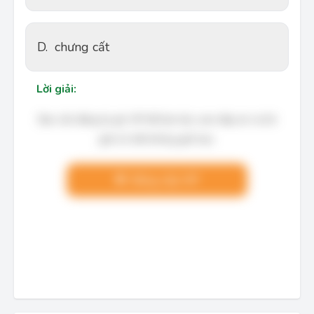
D.
chưng cất
Lời giải:
Bạn cần đăng ký gói VIP để làm bài, xem đáp án và lời
giải chi tiết không giới hạn.
Nâng cấp VIP