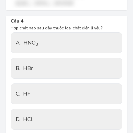
H
2
S
O
4
<
H
N
O
3
<
H
C
O
O
H
<
<
.
H
S
O
H
N
O
H
C
O
O
H
2
4
3
Câu 4:
Hợp chất nào sau đây thuộc loại chất điện li yếu?
A.
HNO
3
B.
HBr
C.
HF
D.
HCl