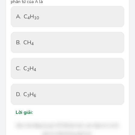
phân tử của A là
A.
C
H
4
10
B.
CH
4
C.
C
H
2
4
D.
C
H
3
6
Lời giải:
Bạn cần đăng ký gói VIP để làm bài, xem đáp án và lời
giải chi tiết không giới hạn.