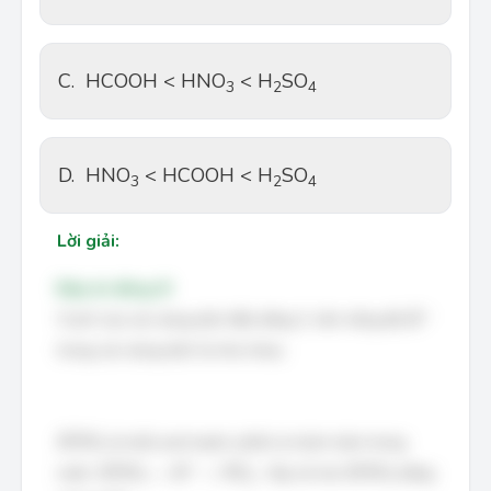
C.
HCOOH < HNO
 < H
SO
3
2
4
D.
HNO
 < HCOOH < H
SO
3
2
4
Lời giải:
Đáp án đúng: B
H
+
+
Vì pH của các dung dịch đều bằng 3, nên nồng độ
H
trong các dung dịch là như nhau.
H
N
O
3
là một acid mạnh, phân ly hoàn toàn trong
H
N
O
3
H
N
O
3
→
H
+
+
N
O
3
−
H
N
O
3
−
+
nước:
→
+
. Vậy số mol
bằng
H
N
O
H
N
O
H
N
O
3
3
3