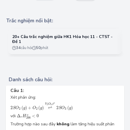
Trắc nghiệm nổi bật:
20+ Câu trắc nghiệm giữa HK1 Hóa học 11 - CTST -
2
Đề 1
Đ
34
câu hỏi
50
phút
Danh sách câu hỏi:
Câu 1:
Xét phản ứng:
2SO_2\left(g\right)+O_2\left(g\right)\overset{V_2O_5,t^o}{
,
o
V
O
t
2
5
2
(
)
+
(
)
⇌
2
(
)
S
O
g
O
g
S
O
g
2
2
3
\Delta_rH^o_{298}\lt 0
với 
Δ
<
0
o
H
r
298
Trường hợp nào sau đây 
không
 làm tăng hiệu suất phản 