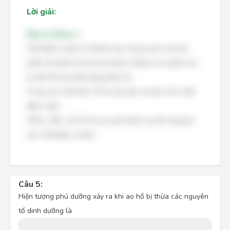
Lời giải:
Đáp án đúng: C
Chất điện li yếu là chất khi tan trong nước chỉ một
phần số phân tử hòa tan phân li thành ion, phần còn
lại vẫn tồn tại dưới dạng phân tử.
Trong các chất trên, HF là axit yếu, do đó nó là chất
điện li yếu.
HNO
, HBr, và HCl là các axit mạnh, do đó chúng là
3
các chất điện li mạnh.
Câu 5:
Hiện tượng phú dưỡng xảy ra khi ao hồ bị thừa các nguyên 
tố dinh dưỡng là