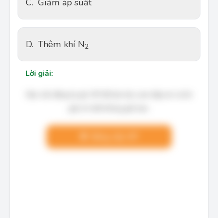
C.
Giảm áp suất
D.
Thêm khí N
2
Lời giải:
Bạn cần đăng ký gói VIP để làm bài, xem đáp án và lời
giải chi tiết không giới hạn.
Nâng cấp VIP