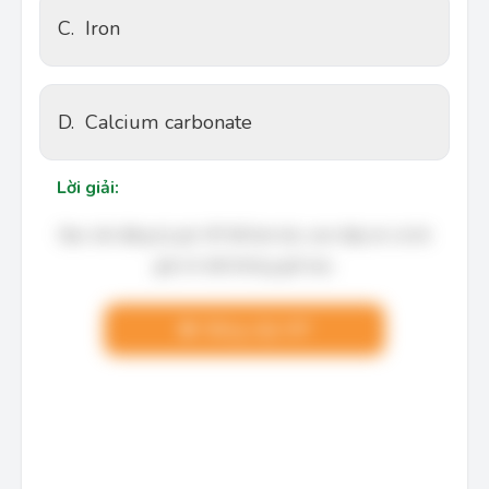
C.
Iron
D.
Calcium carbonate
Lời giải:
Bạn cần đăng ký gói VIP để làm bài, xem đáp án và lời
giải chi tiết không giới hạn.
Nâng cấp VIP