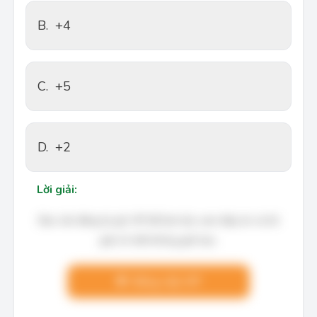
B.
+4
C.
+5
D.
+2
Lời giải:
Bạn cần đăng ký gói VIP để làm bài, xem đáp án và lời
giải chi tiết không giới hạn.
Nâng cấp VIP