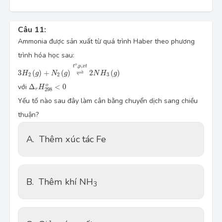
Câu 11:
Ammonia được sản xuất từ quá trình Haber theo phương 
trình hóa học sau:
3H_2\left(g\right)+N_2\left(g\right)\overset{t^o,p,xt}{⇌}2NH
,
,
o
t
p
x
t
3
(
)
+
(
)
⇌
2
(
)
H
g
N
g
N
H
g
2
2
3
\Delta_rH^o_{298}\lt 0
với 
Δ
<
0
o
H
r
298
Yếu tố nào sau đây làm cân bằng chuyển dịch sang chiều 
thuận?
A.
Thêm xúc tác Fe
B.
Thêm khí NH
3