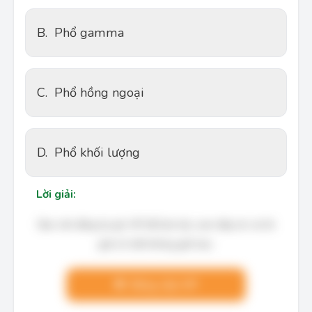
B.
Phổ gamma
C.
Phổ hồng ngoại
D.
Phổ khối lượng
Lời giải:
Bạn cần đăng ký gói VIP để làm bài, xem đáp án và lời
giải chi tiết không giới hạn.
Nâng cấp VIP