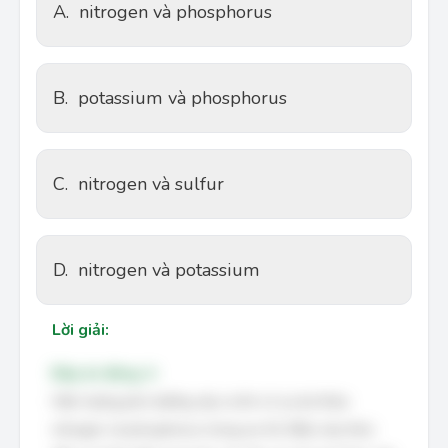
A.
nitrogen và phosphorus
B.
potassium và phosphorus
C.
nitrogen và sulfur
D.
nitrogen và potassium
Lời giải:
Đáp án đúng: A
Hiện tượng phú dưỡng xảy ra khi có sự dư thừa
nitrogen và phosphorus trong ao hồ. Điều này thúc