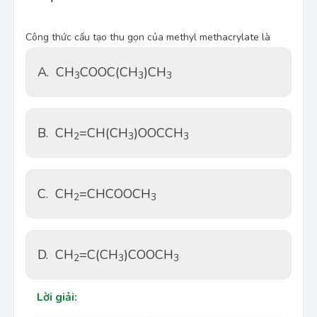
Công thức cấu tạo thu gọn của methyl methacrylate là
A.
CH
COOC(CH
)CH
3
3
3
B.
CH
=CH(CH
)OOCCH
2
3
3
C.
CH
=CHCOOCH
2
3
D.
CH
=C(CH
)COOCH
2
3
3
Lời giải: