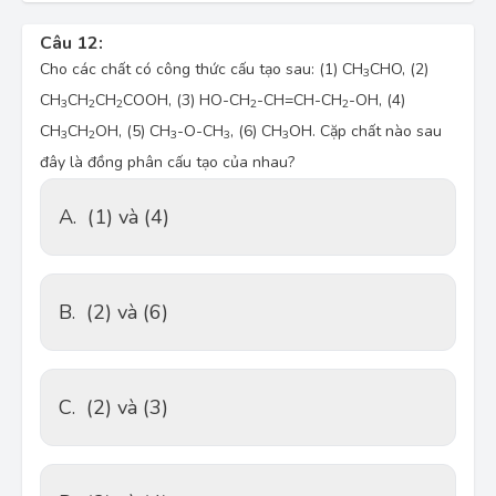
Câu 12:
Cho các chất có công thức cấu tạo sau: (1) CH
CHO, (2) 
3
CH
CH
CH
COOH, (3) HO-CH
-CH=CH-CH
-OH, (4) 
3
2
2
2
2
CH
CH
OH, (5) CH
-O-CH
, (6) CH
OH. Cặp chất nào sau 
3
2
3
3
3
đây là đồng phân cấu tạo của nhau?
A.
(1) và (4)
B.
(2) và (6)
C.
(2) và (3)