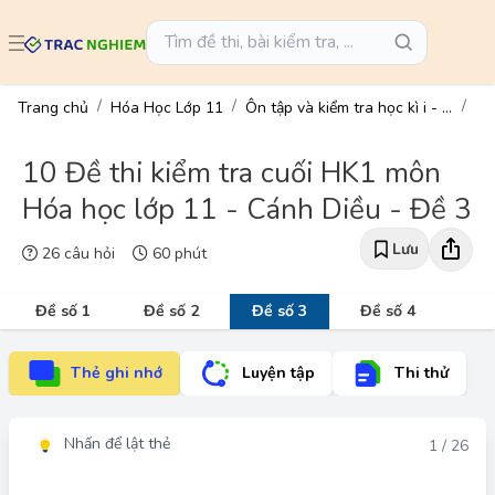
Trang chủ
Hóa Học Lớp 11
Ôn tập và kiểm tra học kì i - hóa học 11
10 Đề thi kiểm tra cuối HK1 môn
Hóa học lớp 11 - Cánh Diều - Đề 3
Lưu
26 câu hỏi
60 phút
Đề số 1
Đề số 2
Đề số 3
Đề số 4
Thẻ ghi nhớ
Luyện tập
Thi thử
Nhấn để lật thẻ
Đáp án
1 / 26