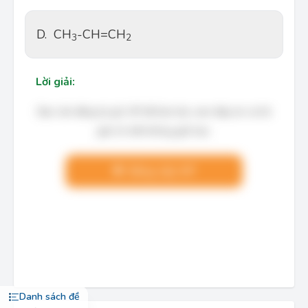
D.
CH
-CH=CH
3
2
Lời giải:
Bạn cần đăng ký gói VIP để làm bài, xem đáp án và lời
giải chi tiết không giới hạn.
Nâng cấp VIP
Danh sách đề