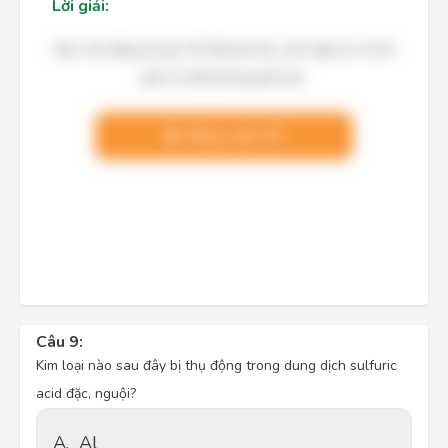
Lời giải:
Bạn cần đăng ký gói VIP để làm bài, xem đáp án và lời
giải chi tiết không giới hạn.
Nâng cấp VIP
Câu 9:
Kim loại nào sau đây bị thụ động trong dung dịch sulfuric 
acid đặc, nguội?
A.
Al