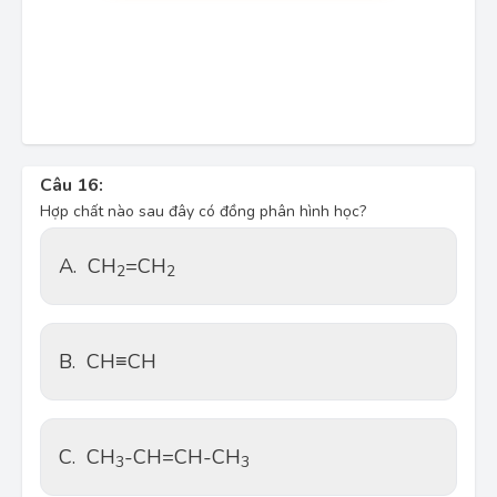
Câu 16:
Hợp chất nào sau đây có đồng phân hình học?
A.
CH
=CH
2
2
B.
CH≡CH
C.
CH
-CH=CH-CH
3
3