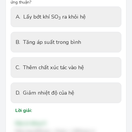
ứng thuận?
A.
Lấy bớt khí SO
 ra khỏi hệ
3
B.
Tăng áp suất trong bình
C.
Thêm chất xúc tác vào hệ
D.
Giảm nhiệt độ của hệ
Lời giải:
Đáp án đúng: D
2
S
O
2
(
g
)
+
O
2
(
g
)
⇌
2
S
O
3
(
g
)
⇌
Phản ứng
2
(
)
+
(
)
2
(
)
có
S
O
g
O
g
S
O
g