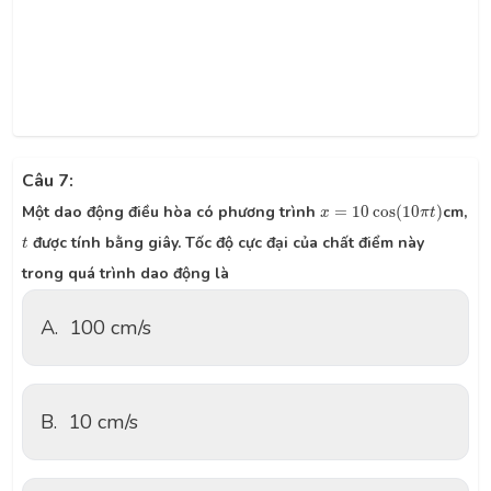
Câu 7:
x
=
10
cos
(
10
π
t
)
Một dao động điều hòa có phương trình
=
10
cos
(
10
)
cm,
x
π
t
t
được tính bằng giây. Tốc độ cực đại của chất điểm này
t
trong quá trình dao động là
A.
100 cm/s
B.
10 cm/s