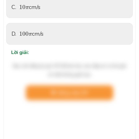
10
π
C.
10
cm/s
π
100
π
D.
100
cm/s
π
Lời giải:
Bạn cần đăng ký gói VIP để làm bài, xem đáp án và lời giải
chi tiết không giới hạn.
Nâng cấp VIP