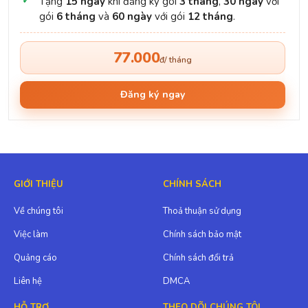
Tặng
15 ngày
khi đăng ký gói
3 tháng
,
30 ngày
với
gói
6 tháng
và
60 ngày
với gói
12 tháng
.
77.000
đ/ tháng
Đăng ký ngay
GIỚI THIỆU
CHÍNH SÁCH
Về chúng tôi
Thoả thuận sử dụng
Việc làm
Chính sách bảo mật
Quảng cáo
Chính sách đổi trả
Liên hệ
DMCA
HỖ TRỢ
THEO DÕI CHÚNG TÔI