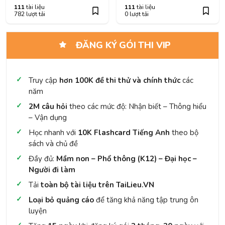
111
tài liệu
111
tài liệu
782 lượt tải
0 lượt tải
ĐĂNG KÝ GÓI THI VIP
Truy cập
hơn 100K đề thi thử và chính thức
các
năm
2M câu hỏi
theo các mức độ: Nhận biết – Thông hiểu
– Vận dụng
Học nhanh với
10K Flashcard Tiếng Anh
theo bộ
sách và chủ đề
Đầy đủ:
Mầm non – Phổ thông (K12) – Đại học –
Người đi làm
Tải
toàn bộ tài liệu trên TaiLieu.VN
Loại bỏ quảng cáo
để tăng khả năng tập trung ôn
luyện