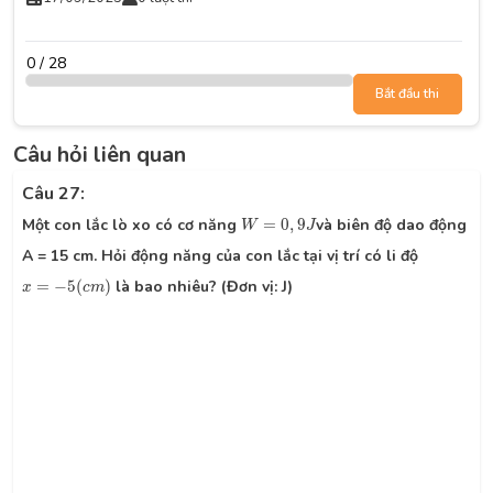
0 / 28
Bắt đầu thi
Câu hỏi liên quan
Câu 27:
W
=
0
,
9
J
Một con lắc lò xo có cơ năng
=
0
,
9
và biên độ dao động
W
J
A = 15 cm. Hỏi động năng của con lắc tại vị trí có li độ
x
=
−
5
(
c
m
)
=
−
5
(
)
là bao nhiêu? (Đơn vị: J)
x
c
m