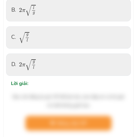
2
π
l
g
√
B.
l
2
π
g
g
l
√
g
C.
l
2
π
g
l
√
g
D.
2
π
l
Lời giải:
Bạn cần đăng ký gói VIP để làm bài, xem đáp án và lời giải
chi tiết không giới hạn.
Nâng cấp VIP