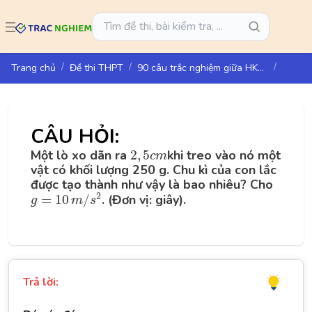
Trang chủ
Đề thi THPT
90 câu trắc nghiệm giữa HK1 Vật lí 11 - KNTT
CÂU HỎI:
2
,
5
c
m
Một lò xo dãn ra
2
,
5
khi treo vào nó một
c
m
vật có khối lượng 250 g. Chu kì của con lắc
được tạo thành như vậy là bao nhiêu? Cho
g
=
10
m
/
s
2
2
=
10
/
. (Đơn vị: giây).
g
m
s
Trả lời: