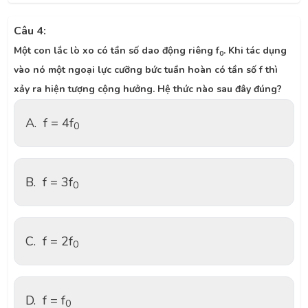
Câu 4:
Một con lắc lò xo có tần số dao động riêng f
. Khi tác dụng
0
vào nó một ngoại lực cưỡng bức tuần hoàn có tần số f thì
xảy ra hiện tượng cộng hưởng. Hệ thức nào sau đây đúng?
A.
f = 4f
0
B.
f = 3f
0
C.
f = 2f
0
D.
f = f
0