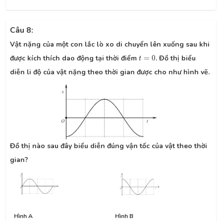
Câu 8:
Vật nặng của một con lắc lò xo di chuyển lên xuống sau khi
t
=
0
được kích thích dao động tại thời điểm
=
0
. Đồ thị biểu
t
diễn li độ của vật nặng theo thời gian được cho như hình vẽ.
Đồ thị nào sau đây biểu diễn đúng vận tốc của vật theo thời
gian?
Hình A
Hình B