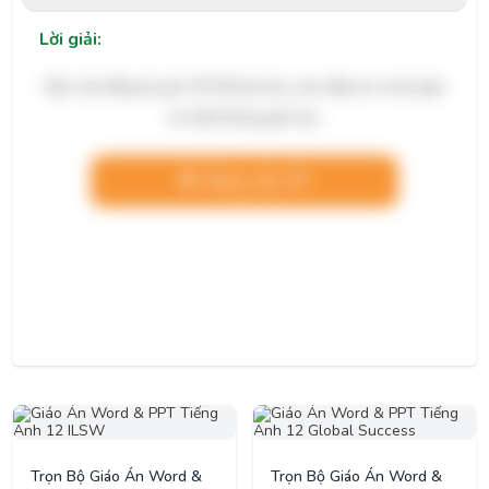
Lời giải:
Bạn cần đăng ký gói VIP để làm bài, xem đáp án và lời giải
chi tiết không giới hạn.
Nâng cấp VIP
Trọn Bộ Giáo Án Word &
Trọn Bộ Giáo Án Word &