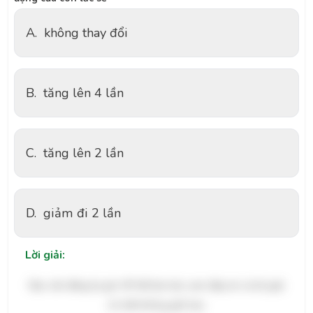
A.
không thay đổi
B.
tăng lên 4 lần
C.
tăng lên 2 lần
D.
giảm đi 2 lần
Lời giải:
Bạn cần đăng ký gói VIP để làm bài, xem đáp án và lời giải
chi tiết không giới hạn.