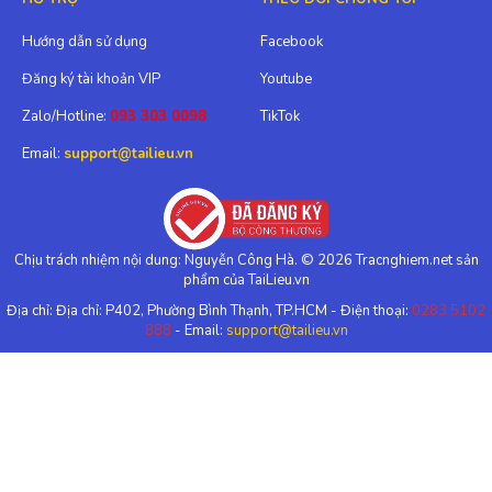
Hướng dẫn sử dụng
Facebook
Đăng ký tài khoản VIP
Youtube
Zalo/Hotline:
093 303 0098
TikTok
Email:
support@tailieu.vn
Chịu trách nhiệm nội dung: Nguyễn Công Hà. © 2026 Tracnghiem.net sản
phẩm của TaiLieu.vn
Địa chỉ: Địa chỉ: P402, Phường Bình Thạnh, TP.HCM - Điện thoại:
0283 5102
888
- Email:
support@tailieu.vn