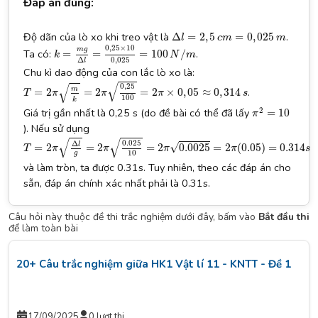
Đáp án đúng:
Δ
l
=
2
,
5
c
m
=
0
,
025
m
Độ dãn của lò xo khi treo vật là
.
Δ
=
2
,
5
=
0
,
025
l
c
m
m
k
=
m
g
Δ
l
=
0
,
25
×
10
0
,
025
=
100
N
/
m
0
,
25
×
10
m
g
Ta có:
.
=
=
=
100
/
k
N
m
0
,
025
Δ
l
Chu kì dao động của con lắc lò xo là:
T
=
2
π
m
k
=
2
π
0
,
25
100
=
2
π
×
0
,
05
≈
0
,
314
s
√
√
0
,
25
m
.
=
2
=
2
=
2
×
0
,
05
≈
0
,
314
T
π
π
π
s
100
k
π
2
=
10
2
Giá trị gần nhất là 0,25 s (do đề bài có thể đã lấy
=
10
π
). Nếu sử dụng
T
=
2
π
Δ
l
g
=
2
π
0.025
10
=
2
π
0.0025
=
2
π
(
0.05
)
=
0.314
s
√
√
0.025
Δ
l
√
=
2
=
2
=
2
0.0025
=
2
(
0.05
)
=
0.314
T
π
π
π
π
s
10
g
và làm tròn, ta được 0.31s. Tuy nhiên, theo các đáp án cho
sẵn, đáp án chính xác nhất phải là 0.31s.
Câu hỏi này thuộc đề thi trắc nghiệm dưới đây, bấm vào
Bắt đầu thi
để làm toàn bài
20+ Câu trắc nghiệm giữa HK1 Vật lí 11 - KNTT - Đề 1
17/09/2025
0 lượt thi