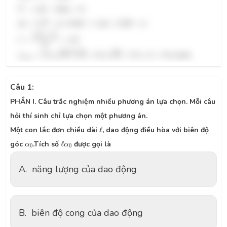
l
2
−
1.2
l
−
0.64
=
0
2
−
1.2
−
0.64
=
0
l
l
Δ
=
1.2
2
+
4
∗
0.64
=
1.44
+
2.56
=
4
2
Δ
=
1.2
+
4
∗
0.64
=
1.44
+
2.56
=
4
l
=
1.2
+
2
2
=
1.6
1.2
+
2
=
=
1.6
l
2
v
m
a
x
=
0.1
10
∗
1.6
=
0.1
16
=
0.1
∗
4
=
0.4
√
√
=
0.1
10
∗
1.6
=
0.1
16
=
0.1
∗
4
=
0.4
(m/s)
v
m
a
x
Câu 1:
PHẦN I. Câu trắc nghiệm nhiều phương án lựa chọn. Mỗi câu
hỏi thí sinh chỉ lựa chọn một phương án.
ℓ
Một con lắc đơn chiều dài
ℓ
, dao động điều hòa với biên độ
ℓ
α
0
α
0
góc
.Tích số
ℓ
được gọi là
α
α
0
0
A.
năng lượng của dao động
B.
biên độ cong của dao động