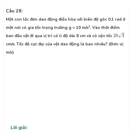
Câu 28:
Một con lắc đơn dao động điều hòa với biên độ góc 0,1 rad ở
2
một nơi có gia tốc trọng trường g = 10 m/s
. Vào thời điểm
20
3
√
ban đầu vật đi qua vị trí có li độ dài 8 cm và có vận tốc
20
3
cm/s. Tốc độ cực đại của vật dao động là bao nhiêu? (Đơn vị:
m/s)
Lời giải: