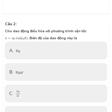
Câu 2:
Cho dao động điều hòa với phương trình vận tốc
v
=
v
0
cos
(
ω
t
)
=
cos
(
)
. Biên độ của dao động này là
v
v
ω
t
0
v
0
A.
v
0
v
0
ω
B.
v
ω
0
v
0
ω
v
0
C.
ω