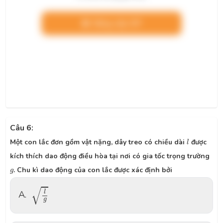
Nâng cấp VIP
Câu 6:
l
Một con lắc đơn gồm vật nặng, dây treo có chiều dài
được
l
kích thích dao động điều hòa tại nơi có gia tốc trọng trường
g
. Chu kì dao động của con lắc được xác định bởi
g
l
g
√
A.
l
g