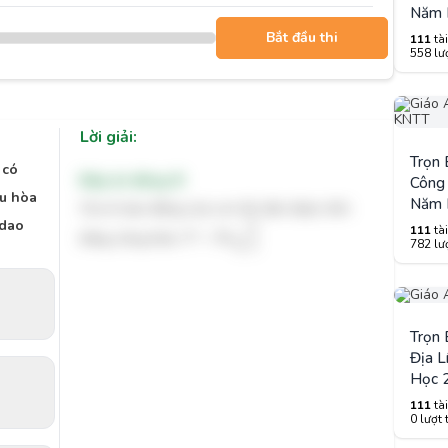
Năm 
Bắt đầu thi
111
tài
558 lượ
Lời giải:
Trọn
 có
Đáp án đúng: B
Công 
ều hòa
Năm 
Chu kì dao động của con lắc đơn được tính
T
=
2
π
l
g
 dao
√
111
tài
l
bằng công thức:
=
2
T
π
782 lượ
g
Trọn
Địa L
Học 
111
tài
0 lượt 