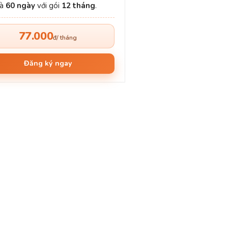
và
60 ngày
với gói
12 tháng
.
77.000
đ/ tháng
Đăng ký ngay