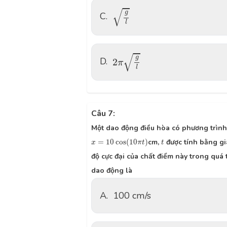
g
l
√
g
C.
l
2
π
g
l
√
g
D.
2
π
l
Câu 7:
Một dao động điều hòa có phương trình
x
=
10
cos
(
10
π
t
)
t
=
10
cos
(
10
)
cm,
được tính bằng gi
x
π
t
t
độ cực đại của chất điểm này trong quá 
dao động là
A.
100 cm/s