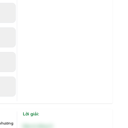
Lời giải:
 phương
Đáp án đúng: D