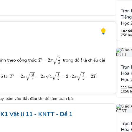
Trọn
Tiếng
Học 
107
tài
758 lượ
T
=
2
π
l
g
l
√
l
tính theo công thức:
, trong đó
là chiều dài
=
2
T
π
l
g
Trọn
.
T
′
=
2
π
4
l
g
=
2
π
4
l
g
=
2
⋅
2
π
l
g
=
2
T
Hóa H
√
√
√
4
′
l
l
l
√
sẽ là:
.
=
2
=
2
4
=
2
⋅
2
=
2
T
π
π
π
T
Học 
g
g
g
111
tài
1058 lư
đây, bấm vào
Bắt đầu thi
để làm toàn bài
K1 Vật lí 11 - KNTT - Đề 1
Trọn
Hóa H