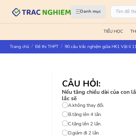
Danh mục
TIỂU HỌC
TH
Trang chủ
Đề thi THPT
90 câu trắc nghiệm giữa HK1 Vật lí 
CÂU HỎI:
Nếu tăng chiều dài của con lắ
lắc sẽ
A.
không thay đổi.
B.
tăng lên 4 lần.
C.
tăng lên 2 lần.
D.
giảm đi 2 lần.