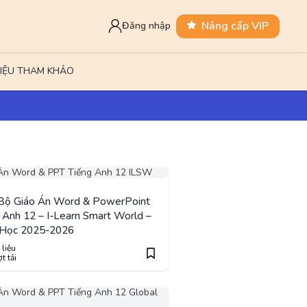
Nâng cấp VIP
Đăng nhập
LIỆU THAM KHẢO
 Bộ Giáo Án Word & PowerPoint
 Anh 12 – I-Learn Smart World –
Học 2025-2026
 liệu
t tải