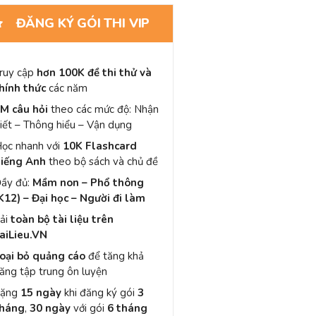
ĐĂNG KÝ GÓI THI VIP
ruy cập
hơn 100K đề thi thử và
hính thức
các năm
M câu hỏi
theo các mức độ: Nhận
iết – Thông hiểu – Vận dụng
ọc nhanh với
10K Flashcard
iếng Anh
theo bộ sách và chủ đề
ầy đủ:
Mầm non – Phổ thông
K12) – Đại học – Người đi làm
ải
toàn bộ tài liệu trên
aiLieu.VN
oại bỏ quảng cáo
để tăng khả
ăng tập trung ôn luyện
Tặng
15 ngày
khi đăng ký gói
3
háng
,
30 ngày
với gói
6 tháng