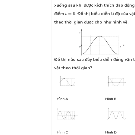
xuống sau khi được kích thích dao động 
t
=
0
điểm
=
0
. Đồ thị biểu diễn li độ của v
t
theo thời gian được cho như hình vẽ.
Đồ thị nào sau đây biểu diễn đúng vận t
vật theo thời gian?
Hình A
Hình B
Hình C
Hình D