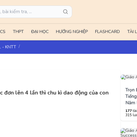
CS
THPT
ĐẠI HỌC
HƯỚNG NGHIỆP
FLASHCARD
TÀI 
11 - KNTT
Trọn
c đơn lên 4 lần thì chu kì dao động của con
Tiếng
Năm 
177
tài
315 lượ