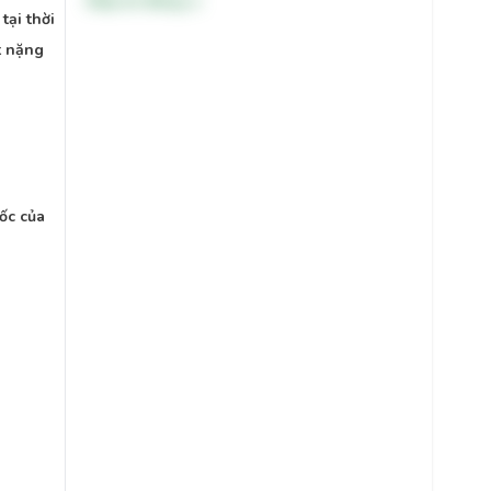
Đáp án đúng: a
tại thời
ật nặng
ốc của