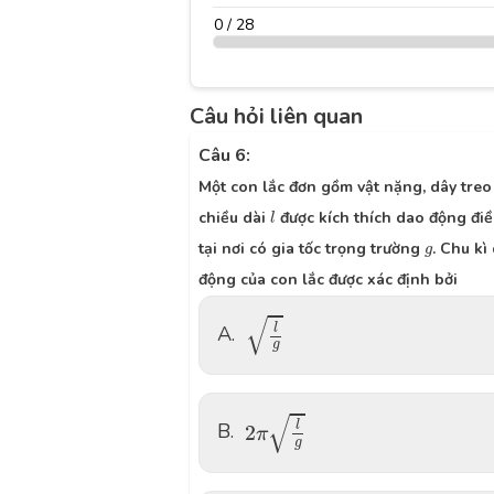
0 / 28
Câu hỏi liên quan
Câu 6:
Một con lắc đơn gồm vật nặng, dây treo
l
chiều dài
được kích thích dao động đi
l
g
tại nơi có gia tốc trọng trường
. Chu kì
g
động của con lắc được xác định bởi
l
g
√
A.
l
g
2
π
l
g
√
B.
l
2
π
g