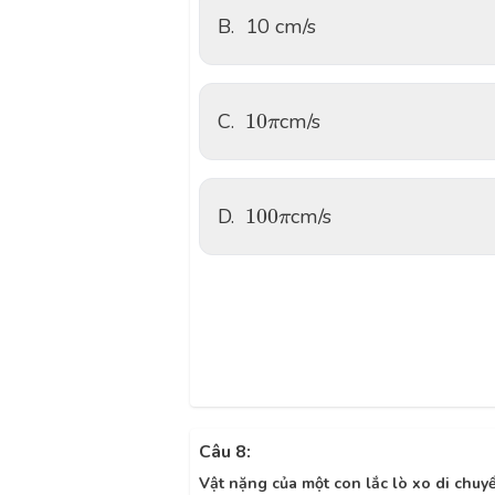
B.
10 cm/s
10
π
C.
10
cm/s
π
100
π
D.
100
cm/s
π
Câu 8:
Vật nặng của một con lắc lò xo di chuy