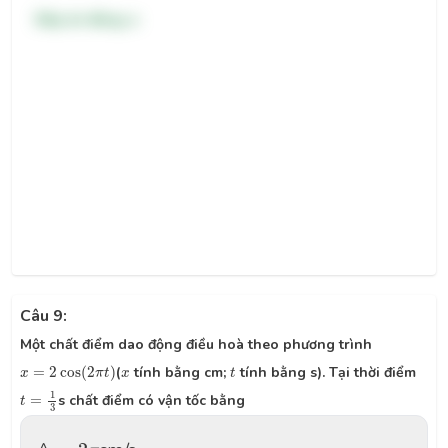
Đáp án đúng: a
Câu 9:
Một chất điểm dao động điều hoà theo phương trình
x
=
2
cos
(
2
π
t
)
t
x
=
2
cos
(
2
)
(
tính bằng cm;
tính bằng s). Tại thời điểm
x
π
t
x
t
t
=
1
3
1
=
s chất điểm có vận tốc bằng
t
3
−
2
π