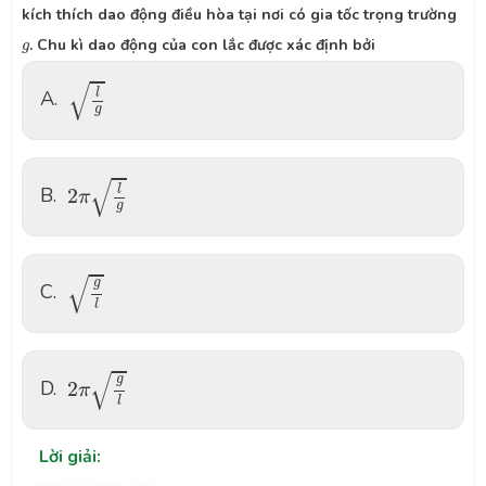
kích thích dao động điều hòa tại nơi có gia tốc trọng trường
g
. Chu kì dao động của con lắc được xác định bởi
g
l
g
√
A.
l
g
2
π
l
g
√
B.
l
2
π
g
g
l
√
g
C.
l
2
π
g
l
√
g
D.
2
π
l
Lời giải: