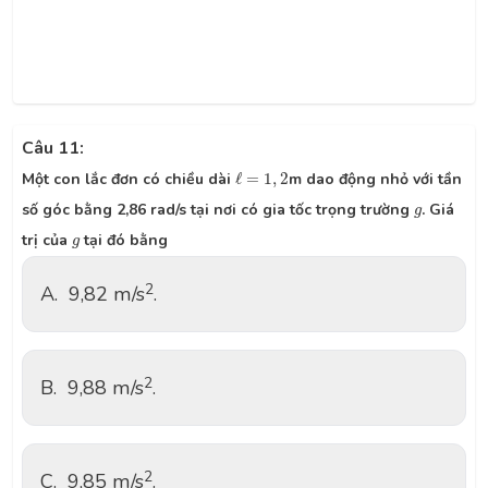
Câu 11:
ℓ
=
1
,
2
Một con lắc đơn có chiều dài
ℓ
=
1
,
2
m dao động nhỏ với tần
g
số góc bằng 2,86 rad/s tại nơi có gia tốc trọng trường
. Giá
g
g
trị của
tại đó bằng
g
2
A.
9,82 m/s
.
2
B.
9,88 m/s
.
2
C.
9,85 m/s
.