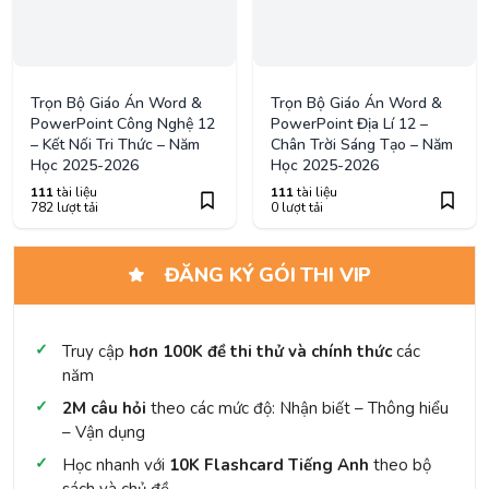
Truy cập
hơn 100K đề thi thử và chính thức
các
năm
2M câu hỏi
theo các mức độ: Nhận biết – Thông hiểu
– Vận dụng
Học nhanh với
10K Flashcard Tiếng Anh
theo bộ
sách và chủ đề
Đầy đủ:
Mầm non – Phổ thông (K12) – Đại học –
Người đi làm
Tải
toàn bộ tài liệu trên TaiLieu.VN
Loại bỏ quảng cáo
để tăng khả năng tập trung ôn
luyện
Tặng
15 ngày
khi đăng ký gói
3 tháng
,
30 ngày
với
gói
6 tháng
và
60 ngày
với gói
12 tháng
.
77.000
đ/ tháng