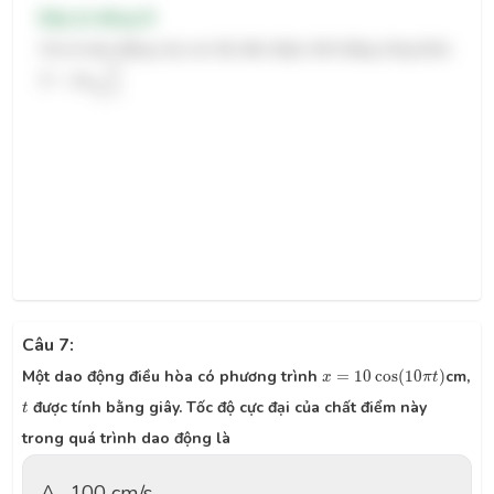
Đáp án đúng: B
Chu kì dao động của con lắc đơn được tính bằng công thức:
T
=
2
π
l
g
√
l
=
2
T
π
g
Câu 7:
x
=
10
cos
(
10
π
t
)
Một dao động điều hòa có phương trình
=
10
cos
(
10
)
cm,
x
π
t
t
được tính bằng giây. Tốc độ cực đại của chất điểm này
t
trong quá trình dao động là
A.
100 cm/s