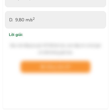
2
D.
9,80 m/s
Lời giải:
Bạn cần đăng ký gói VIP để làm bài, xem đáp án và lời giải
chi tiết không giới hạn.
Nâng cấp VIP