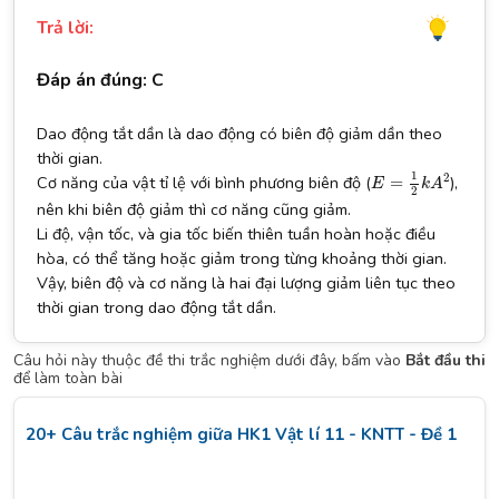
Trả lời:
Đáp án đúng: C
Dao động tắt dần là dao động có biên độ giảm dần theo
thời gian.
E
=
1
2
k
A
2
1
2
Cơ năng của vật tỉ lệ với bình phương biên độ (
),
=
E
k
A
2
nên khi biên độ giảm thì cơ năng cũng giảm.
Li độ, vận tốc, và gia tốc biến thiên tuần hoàn hoặc điều
hòa, có thể tăng hoặc giảm trong từng khoảng thời gian.
Vậy, biên độ và cơ năng là hai đại lượng giảm liên tục theo
thời gian trong dao động tắt dần.
Câu hỏi này thuộc đề thi trắc nghiệm dưới đây, bấm vào
Bắt đầu thi
để làm toàn bài
20+ Câu trắc nghiệm giữa HK1 Vật lí 11 - KNTT - Đề 1