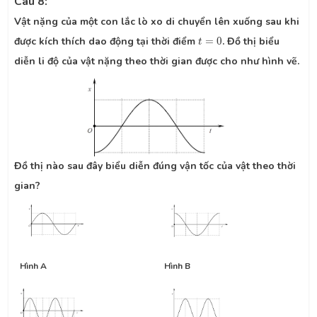
Câu 8:
Vật nặng của một con lắc lò xo di chuyển lên xuống sau khi
t
=
0
được kích thích dao động tại thời điểm
=
0
. Đồ thị biểu
t
diễn li độ của vật nặng theo thời gian được cho như hình vẽ.
Đồ thị nào sau đây biểu diễn đúng vận tốc của vật theo thời
gian?
Hình A
Hình B