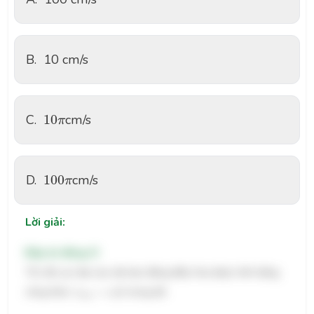
B.
10 cm/s
10
π
C.
10
cm/s
π
100
π
D.
100
cm/s
π
Lời giải:
Đáp án đúng: D
Tốc độ cực đại của vật dao động điều hòa được tính bằng
v
m
a
x
=
ω
A
công thức:
=
, trong đó:
v
ω
A
m
a
x