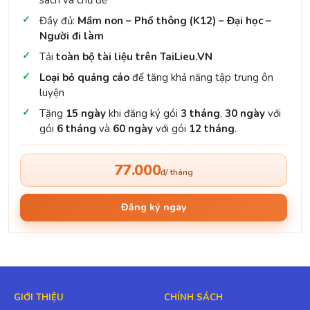
Đăng ký ngay
GIỚI THIỆU
CHÍNH SÁCH
Về chúng tôi
Thoả thuận sử dụng
Việc làm
Chính sách bảo mật
Quảng cáo
Chính sách đổi trả
Liên hệ
DMCA
HỖ TRỢ
THEO DÕI CHÚNG TÔI
Hướng dẫn sử dụng
Facebook
Đăng ký tài khoản VIP
Youtube