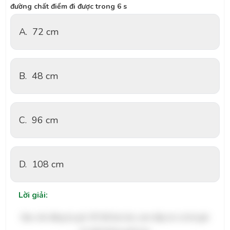
đường chất điểm đi được trong 6 s
A.
72 cm
B.
48 cm
C.
96 cm
D.
108 cm
Lời giải:
Bạn cần đăng ký gói VIP để làm bài, xem đáp án và lời giải