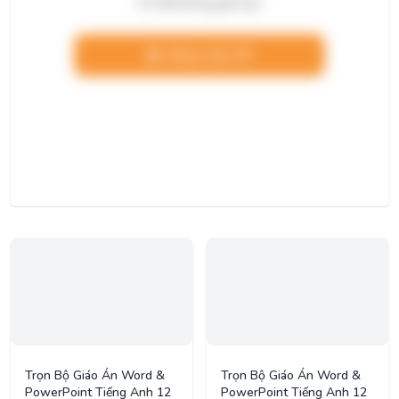
chi tiết không giới hạn.
Nâng cấp VIP
Trọn Bộ Giáo Án Word &
Trọn Bộ Giáo Án Word &
PowerPoint Tiếng Anh 12
PowerPoint Tiếng Anh 12
– I-Learn Smart World –
– Global Success – Năm
Năm Học 2025-2026
Học 2025-2026
177
tài liệu
107
tài liệu
315 lượt tải
758 lượt tải