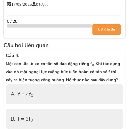
17/09/2025
0 lượt thi
0 / 28
Bắt đầu thi
Câu hỏi liên quan
Câu 4:
Một con lắc lò xo có tần số dao động riêng f
. Khi tác dụng
0
vào nó một ngoại lực cưỡng bức tuần hoàn có tần số f thì
xảy ra hiện tượng cộng hưởng. Hệ thức nào sau đây đúng?
A.
f = 4f
0
B.
f = 3f
0