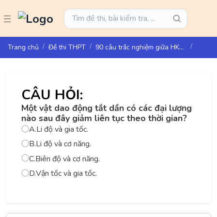
Trang chủ
Đề thi THPT
90 câu trắc nghiệm giữa HK1 Vật lí 11 - KNTT
CÂU HỎI:
Một vật dao động tắt dần có các đại lượng
nào sau đây giảm liên tục theo thời gian?
A.
Li độ và gia tốc.
B.
Li độ và cơ năng.
C.
Biên độ và cơ năng.
D.
Vận tốc và gia tốc.