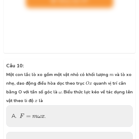
Nâng cấp VIP
Câu 10:
m
Một con lắc lò xo gồm một vật nhỏ có khối lượng
và lò xo
m
O
x
nhẹ, dao động điều hòa dọc theo trục
quanh vị trí cân
O
x
ω
bằng O với tần số góc là
. Biểu thức lực kéo về tác dụng lên
ω
x
vật theo li độ
là
x
F
=
m
ω
x
A.
=
.
F
m
ω
x