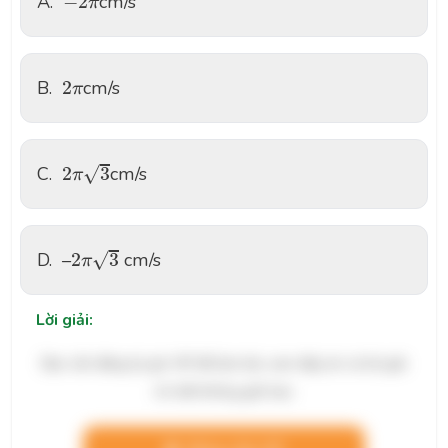
A.
−
2
cm/s
π
2
π
B.
2
cm/s
π
2
π
3
√
C.
2
3
cm/s
π
2
π
3
√
D.
–
2
3
cm/s
π
Lời giải:
Bạn cần đăng ký gói VIP để làm bài, xem đáp án và lời giải
chi tiết không giới hạn.