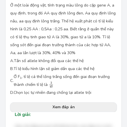
Ở một loài động vật, tính trạng màu lông do cặp gene A, a
quy định, trong đó AA quy định lông đen, Aa quy định lông
nâu, aa quy định lông trắng. Thế hệ xuất phát có tỉ lệ kiểu
hình là 0,25 AA : 0,5Aa : 0,25 aa. Biết rằng ở quần thể này
có tỉ lệ thụ tinh giao tử A là 30%, giao tử a là 10%. Tỉ lệ
sống sót đến giai đoạn trưởng thành của các hợp tử AA,
Aa, aa lần lượt là 30%, 40% và 30%
A.
Tần số allele không đổi qua các thế hệ
B.
Tỉ lệ kiểu hình lặn sẽ giảm dần qua các thế hệ
Ở F
, tỉ lệ cá thể lông trắng sống đến giai đoạn trưởng
1
C.
3
40
3
thành chiếm tỉ lệ là
40
D.
Chọn lọc tự nhiên đang chống lại allele trội
Xem đáp án
Lời giải:
Bạn cần đăng ký gói VIP để làm bài, xem đáp án và lời