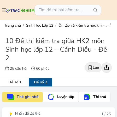
Trang chủ
Sinh Học Lớp 12
Ôn tập và kiểm tra học kì ii - sinh học 12
10 Đề thi kiểm tra giữa HK2 môn
Sinh học lớp 12 - Cánh Diều - Đề
2
Lưu
25 câu hỏi
60 phút
Đề số 1
Đề số 2
Thẻ ghi nhớ
Luyện tập
Thi thử
Nhấn để lật thẻ
Đáp án
1 / 25