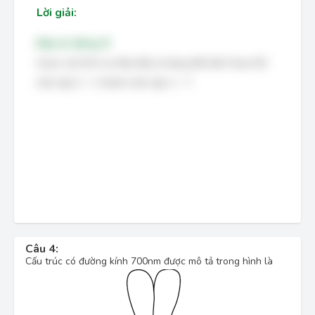
Lời giải:
Đáp án đúng: B
Quan sát hình ta thấy đây là dạng đột biến thay thế
một cặp G – C thành một cặp A – T.
Câu 4:
Cấu trúc có đường kính 700nm được mô tả trong hình là