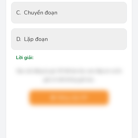
C.
Chuyển đoạn
D.
Lặp đoạn
Lời giải:
Bạn cần đăng ký gói VIP để làm bài, xem đáp án và lời
giải chi tiết không giới hạn.
Nâng cấp VIP