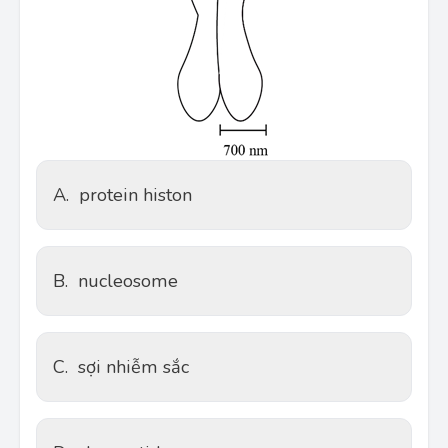
A.
protein histon
B.
nucleosome
C.
sợi nhiễm sắc