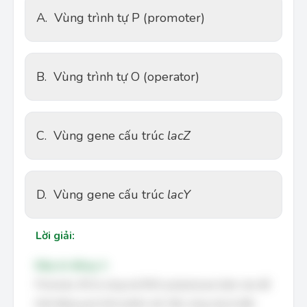
A.
Vùng trình tự P (promoter)
B.
Vùng trình tự O (operator)
C.
Vùng gene cấu trúc
lacZ
D.
Vùng gene cấu trúc
lacY
Lời giải:
Đáp án đúng: A
Promoter (P) là vùng mà RNA polymerase bám vào để
khởi động quá trình phiên mã. Nếu vùng này bị đột