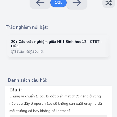
1
/
25
Trắc nghiệm nổi bật:
20+ Câu trắc nghiệm giữa HK1 Sinh học 12 - CTST -
2
Đề 1
Đ
28
câu hỏi
50
phút
Danh sách câu hỏi:
Câu 1:
Chủng vi khuẩn
E. coli
bị đột biến mất chức năng ở vùng
nào sau đây ở operon
Lac
sẽ không sản xuất enzyme dù
môi trường có hay không có lactose?