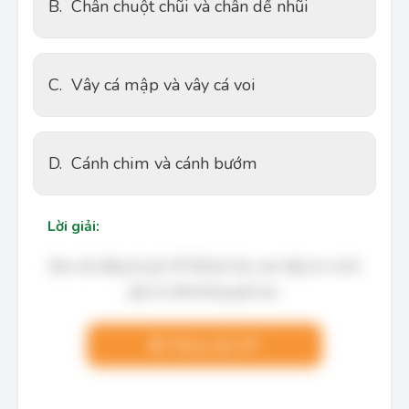
B.
Chân chuột chũi và chân dế nhũi
C.
Vây cá mập và vây cá voi
D.
Cánh chim và cánh bướm
Lời giải:
Bạn cần đăng ký gói VIP để làm bài, xem đáp án và lời
giải chi tiết không giới hạn.
Nâng cấp VIP