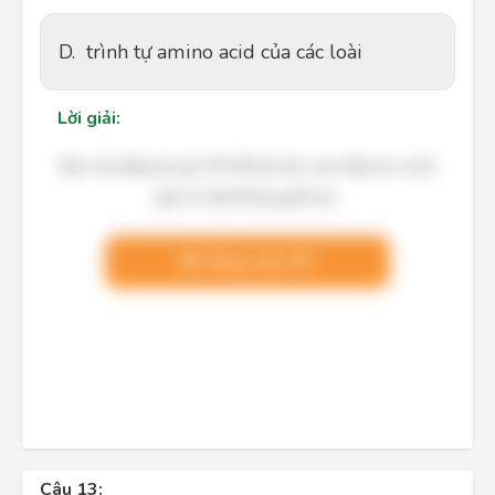
D.
trình tự amino acid của các loài
Lời giải:
Bạn cần đăng ký gói VIP để làm bài, xem đáp án và lời
giải chi tiết không giới hạn.
Nâng cấp VIP
Câu 13: