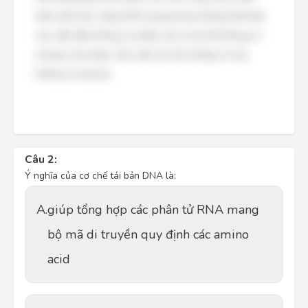
biến mất chức năng, RNA polymerase không thể bám
vào, dẫn đến không có phiên mã, và do đó không có
enzyme nào được sản xuất, dù môi trường có hay
không có lactose.
Câu 2:
Ý nghĩa của cơ chế tái bản DNA là:
A.
giúp tổng hợp các phân tử RNA mang
bộ mã di truyền quy định các amino
acid