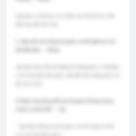
Lặp đoạn có thể làm cho nhiễm sắc thể dài hơn, dẫn
đến thay đổi hình thái.
C. Gây mất cân bằng hệ gene, có thể gây hại cho
thể đột biến. → Đúng
Lặp đoạn làm mất cân bằng số lượng gene, có thể gây
ra rối loạn biểu hiện gene, dẫn đến ảnh hưởng tiêu cực
đối với cơ thể.
D. Được ứng dụng để loại bỏ gene không mong
muốn ra khỏi NST. → Sai
- Lặp đoạn không loại bỏ gene, mà làm tăng số bản
sao của một đoạn gene.