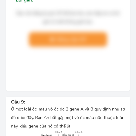
Lời giải:
Bạn cần đăng ký gói VIP để làm bài, xem đáp án và lời
giải chi tiết không giới hạn.
Nâng cấp VIP
Câu 9:
Ở một loài ốc, màu vỏ ốc do 2 gene A và B quy định như sơ
đồ dưới đây. Bạn An bắt gặp một vỏ ốc màu nâu thuộc loài
này, kiểu gene của nó có thể là: