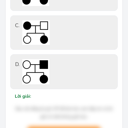
C.
D.
Lời giải:
Bạn cần đăng ký gói VIP để làm bài, xem đáp án và lời
giải chi tiết không giới hạn.