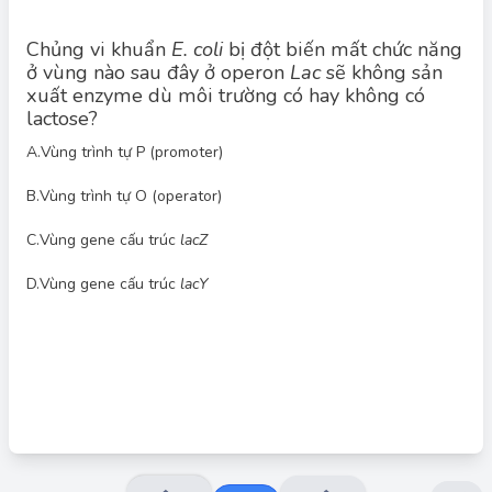
Chủng vi khuẩn
E. coli
bị đột biến mất chức năng
ở vùng nào sau đây ở operon
Lac
sẽ không sản
xuất enzyme dù môi trường có hay không có
lactose?
A.
Vùng trình tự P (promoter)
Đáp án đúng: B
B.
Vùng trình tự O (operator)
Promoter (P) là vùng mà RNA polymerase bám vào để khởi
động quá trình phiên mã. Nếu vùng này bị đột biến mất chức
năng, RNA polymerase không thể bám vào, dẫn đến không có
C.
Vùng gene cấu trúc
lacZ
phiên mã, và do đó không có enzyme nào được sản xuất, dù
môi trường có hay không có lactose.
D.
Vùng gene cấu trúc
lacY