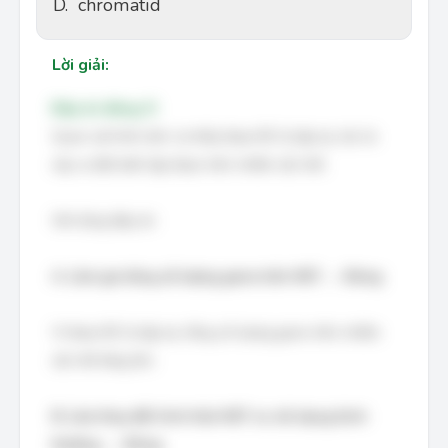
D.
chromatid
Lời giải:
Đáp án đúng: D
Quan sát hình ảnh, ta thấy đoạn BC bị lặp lại, tức là
xảy ra đột biến lặp đoạn trên nhiễm sắc thể.
Xét từng đáp án
A. Làm gia tăng số lượng gene trên NST. → Đúng
Vì đoạn BC bị lặp lại, tổng số lượng gene trên nhiễm
sắc thể tăng lên.
B. Làm thay đổi hình thái NST so với dạng bình
thường. → Đúng