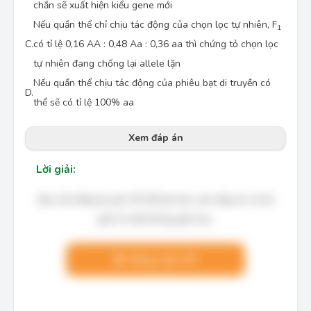
chắn sẽ xuất hiện kiểu gene mới
Nếu quần thể chỉ chịu tác động của chọn lọc tự nhiên, F
1
C.
có tỉ lệ 0,16 AA : 0,48 Aa : 0,36 aa thì chứng tỏ chọn lọc
tự nhiên đang chống lại allele lặn
Nếu quần thể chịu tác động của phiêu bạt di truyền có
D.
thể sẽ có tỉ lệ 100% aa
Xem đáp án
Lời giải:
Bạn cần đăng ký gói VIP để làm bài, xem đáp án và lời
giải chi tiết không giới hạn.
Nâng cấp VIP