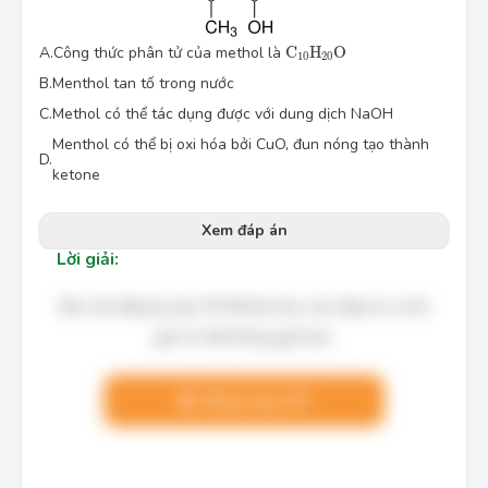
C
10
H
20
O
A.
Công thức phân tử của methol là
C
H
O
10
20
B.
Menthol tan tố trong nước
C.
Methol có thể tác dụng được với dung dịch NaOH
Menthol có thể bị oxi hóa bởi CuO, đun nóng tạo thành
D.
ketone
Xem đáp án
Lời giải:
Bạn cần đăng ký gói VIP để làm bài, xem đáp án và lời
giải chi tiết không giới hạn.
Nâng cấp VIP