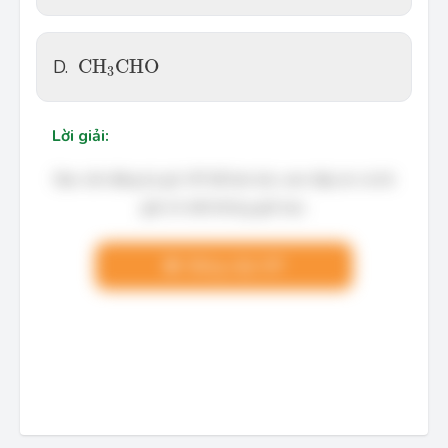
C
H
3
C
H
O
D.
C
H
C
H
O
3
Lời giải:
Bạn cần đăng ký gói VIP để làm bài, xem đáp án và lời
giải chi tiết không giới hạn.
Nâng cấp VIP