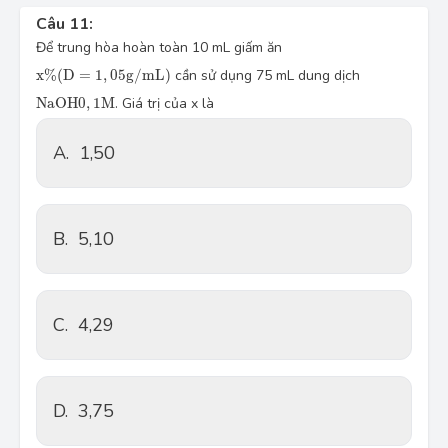
Câu 11:
Để trung hòa hoàn toàn 10 mL giấm ăn
x
%
(
D
=
1
,
05
g
/
m
L
)
x
%
(
D
=
1
,
05
g
/
m
L
)
cần sử dụng 75 mL dung dịch
N
a
O
H
0
,
1
M
N
a
O
H
0
,
1
M
. Giá trị của x là
A.
1,50
B.
5,10
C.
4,29
D.
3,75