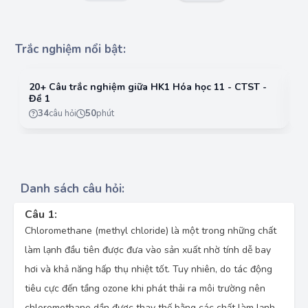
Trắc nghiệm nổi bật:
20+ Câu trắc nghiệm giữa HK1 Hóa học 11 - CTST -
2
Đề 1
Đ
34
câu hỏi
50
phút
Danh sách câu hỏi:
Câu 1:
Chloromethane (methyl chloride) là một trong những chất
làm lạnh đầu tiên được đưa vào sản xuất nhờ tính dễ bay
hơi và khả năng hấp thụ nhiệt tốt. Tuy nhiên, do tác động
tiêu cực đến tầng ozone khi phát thải ra môi trường nên
chloromethane dần được thay thế bằng các chất làm lạnh