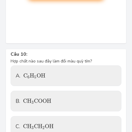
Câu 10:
Hợp chất nào sau đây làm đổi màu quỳ tím?
C
6
H
5
O
H
A.
C
H
O
H
6
5
C
H
3
C
O
O
H
B.
C
H
C
O
O
H
3
C
H
3
C
H
2
O
H
C.
C
H
C
H
O
H
3
2