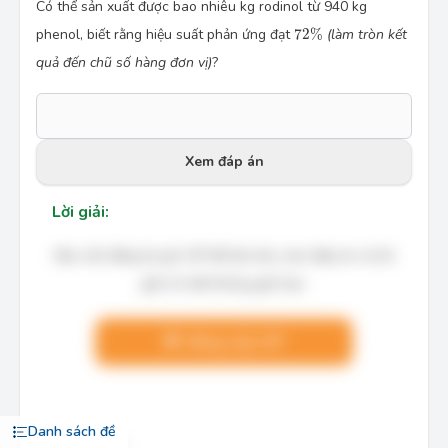
Có thể sản xuất được bao nhiêu kg rodinol từ 940 kg
72
%
phenol, biết rằng hiệu suất phản ứng đạt
72
%
(làm tròn kết
quả đến chũ số hàng đơn vị)
?
Xem đáp án
Lời giải:
Bạn cần đăng ký gói VIP để làm bài, xem đáp án và lời
giải chi tiết không giới hạn.
Nâng cấp VIP
Danh sách đề