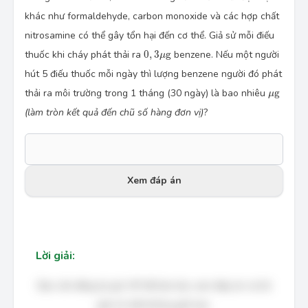
khác như formaldehyde, carbon monoxide và các hợp chất
nitrosamine có thể gây tổn hại đến cơ thể. Giả sử mỗi điếu
0
,
3
μ
g
thuốc khi cháy phát thải ra
0
,
3
g
benzene. Nếu một người
μ
hút 5 điếu thuốc mỗi ngày thì lượng benzene người đó phát
μ
g
thải ra môi trường trong 1 tháng (30 ngày) là bao nhiêu
g
μ
(làm tròn kết quả đến chũ số hàng đơn vị)
?
Xem đáp án
Lời giải:
Bạn cần đăng ký gói VIP để làm bài, xem đáp án và lời
giải chi tiết không giới hạn.