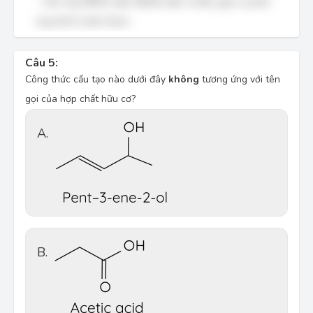
- Hỗn hợp
H
N
O
đặc/
H
S
O
đặc và
B
r
gây ra phản
3
2
4
2
ứng thế ở nhân thơm.
Câu 5:
Công thức cấu tạo nào dưới đây
không
tương ứng với tên
gọi của hợp chất hữu cơ?
A.
B.