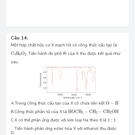
Câu 14:
Một hợp chất hữu cơ X mạch hở có công thức cấu tạo là
C
3
H
6
O
2
C
H
O
. Tiến hành đo phổ IR của X thu được kết quả như
3
6
2
sau:
O
−
H
A.
Trong công thức cấu tạo của X có chứa liên kết
O
−
H
H
O
C
H
2
−
C
H
2
−
C
H
2
O
H
B.
Công thức phân tử của X là
H
O
C
H
−
C
H
−
C
H
O
H
2
2
2
1
:
1
C.
X có thể phản ứng được với kim loại Na theo tỉ lệ
1
:
1
Tiến hành phản ứng ester hóa X với ethanol thu được
D.