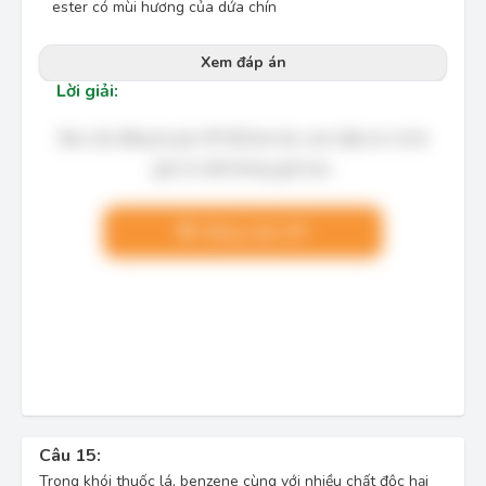
ester có mùi hương của dứa chín
Xem đáp án
Lời giải:
Bạn cần đăng ký gói VIP để làm bài, xem đáp án và lời
giải chi tiết không giới hạn.
Nâng cấp VIP
Câu 15:
Trong khói thuốc lá, benzene cùng với nhiều chất độc hại