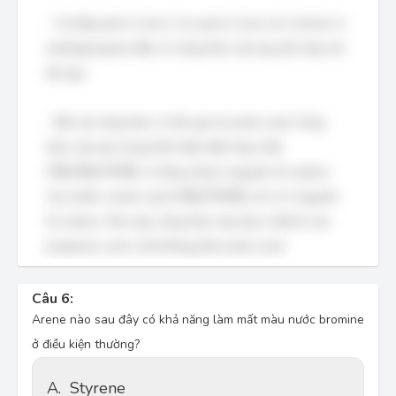
- Ta thấy pent-3-ene-2-ol, pent-2-ene và 1-bromo-2-
methylpropane đều có công thức cấu tạo phù hợp với
tên gọi.
- Đối với công thức có tên gọi là acetic acid: Công
thức cấu tạo trong hình biểu diễn hợp chất
C
H
3
C
H
2
C
O
O
H
C
H
C
H
C
O
O
H
, có tổng cộng 3 nguyên tử carbon.
3
2
(
C
H
3
C
O
O
H
)
Tuy nhiên, acetic acid
(
C
H
C
O
O
H
)
chỉ có 2 nguyên
3
tử carbon. Như vậy, công thức này thực chất là của
propanoic acid, chứ không phải acetic acid.
Câu 6:
Arene nào sau đây có khả năng làm mất màu nước bromine
ở điều kiện thường?
A.
Styrene