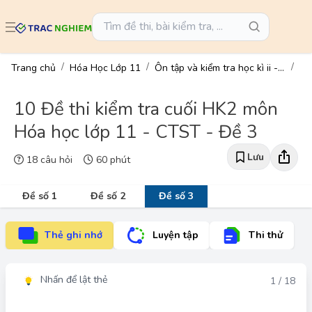
Trang chủ
Hóa Học Lớp 11
Ôn tập và kiểm tra học kì ii - hóa học 11
10 Đề thi kiểm tra cuối HK2 môn
Hóa học lớp 11 - CTST - Đề 3
Lưu
18 câu hỏi
60 phút
Đề số 1
Đề số 2
Đề số 3
Thẻ ghi nhớ
Luyện tập
Thi thử
Nhấn để lật thẻ
Đáp án
1 / 18