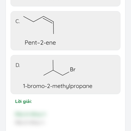
C.
D.
Lời giải:
Đáp án đúng: A
Đáp án đúng: A.