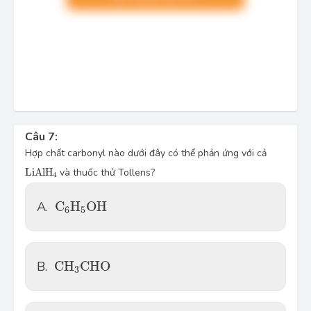
Câu 7:
Hợp chất carbonyl nào dưới đây có thể phản ứng với cả
L
i
A
l
H
4
L
i
A
l
H
và thuốc thử Tollens?
4
C
6
H
5
O
H
A.
C
H
O
H
6
5
C
H
3
C
H
O
B.
C
H
C
H
O
3