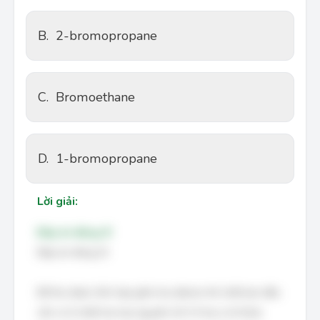
B.
2-bromopropane
C.
Bromoethane
D.
1-bromopropane
Lời giải:
Đáp án đúng: B
Đáp án đúng: B.
Để thu được hỗn hợp gồm hai alkene thì chất ban đầu
cần có ít nhất hai loại nguyên tử H ở hai vị trí khác