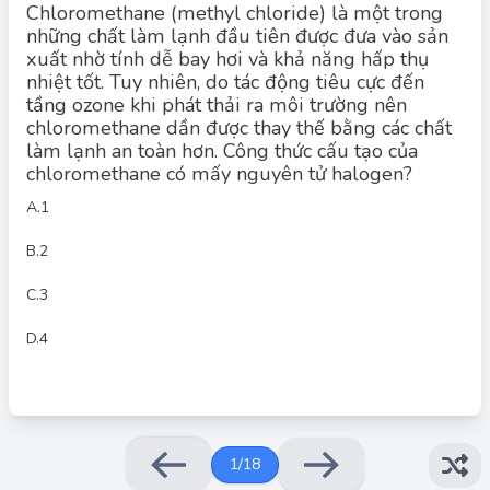
Chloromethane (methyl chloride) là một trong
những chất làm lạnh đầu tiên được đưa vào sản
xuất nhờ tính dễ bay hơi và khả năng hấp thụ
nhiệt tốt. Tuy nhiên, do tác động tiêu cực đến
tầng ozone khi phát thải ra môi trường nên
chloromethane dần được thay thế bằng các chất
Đáp án đúng: B
làm lạnh an toàn hơn. Công thức cấu tạo của
Đáp án đúng: A.
chloromethane có mấy nguyên tử halogen?
Chloromethane (methyl chloride) có công thức phân tử là
l
C
3
H
C
.
l
C
H
C
A.
1
3
)
l
C
(
⇒
trong phân tử.
)
l
C
(
Chỉ có 1 nguyên tử halogen
⇒
B.
2
C.
3
D.
4
1
/
18