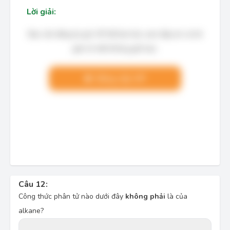
Lời giải:
Bạn cần đăng ký gói VIP để làm bài, xem đáp án và lời
giải chi tiết không giới hạn.
Nâng cấp VIP
Câu 12:
Công thức phân tử nào dưới đây
không phải
là của
alkane?