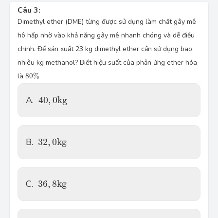
Câu 3:
Dimethyl ether (DME) từng được sử dụng làm chất gây mê
hô hấp nhờ vào khả năng gây mê nhanh chóng và dễ điều
chỉnh. Để sản xuất 23 kg dimethyl ether cần sử dụng bao
nhiêu kg methanol? Biết hiệu suất của phản ứng ether hóa
80
%
là
80
%
40
,
0
k
g
A.
40
,
0
k
g
32
,
0
k
g
B.
32
,
0
k
g
36
,
8
k
g
C.
36
,
8
k
g