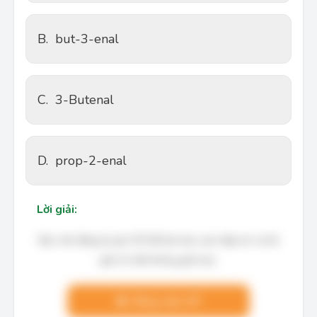
B.
but-3-enal
C.
3-Butenal
D.
prop-2-enal
Lời giải:
Bạn cần đăng ký gói VIP để làm bài, xem đáp án và lời
giải chi tiết không giới hạn.
Nâng cấp VIP