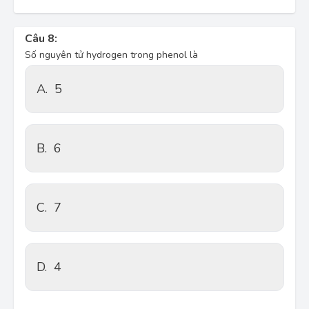
Câu 8:
Số nguyên tử hydrogen trong phenol là
A.
5
B.
6
C.
7
D.
4