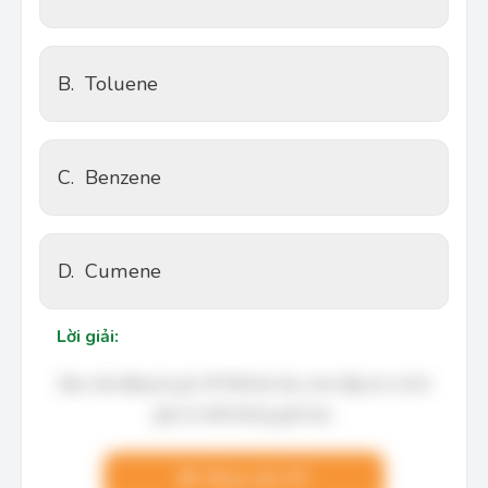
B.
Toluene
C.
Benzene
D.
Cumene
Lời giải:
Bạn cần đăng ký gói VIP để làm bài, xem đáp án và lời
giải chi tiết không giới hạn.
Nâng cấp VIP