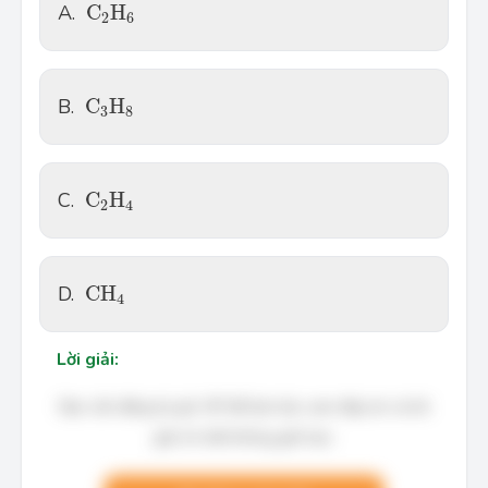
C
2
H
6
A.
C
H
2
6
C
3
H
8
B.
C
H
3
8
C
2
H
4
C.
C
H
2
4
C
H
4
D.
C
H
4
Lời giải:
Bạn cần đăng ký gói VIP để làm bài, xem đáp án và lời
giải chi tiết không giới hạn.