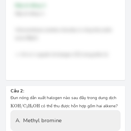
Đáp án đúng: A
Đáp án đúng: A.
Chloromethane (methyl chloride) có công thức phân
C
H
3
C
l
tử là
C
H
C
l
.
3
(
C
l
)
⇒
⇒
Chỉ có 1 nguyên tử halogen
(
C
l
)
trong phân tử.
Câu 2:
Đun nóng dẫn xuất halogen nào sau đây trong dung dịch
K
O
H
/
C
2
H
5
O
H
K
O
H
/
C
H
O
H
có thể thu được hỗn hợp gồm hai alkene?
2
5
A.
Methyl bromine