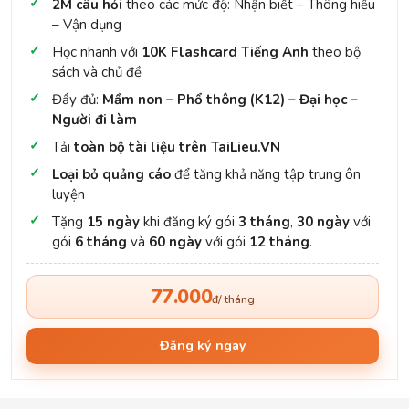
2M câu hỏi
theo các mức độ: Nhận biết – Thông hiểu
– Vận dụng
Học nhanh với
10K Flashcard Tiếng Anh
theo bộ
sách và chủ đề
Đầy đủ:
Mầm non – Phổ thông (K12) – Đại học –
Người đi làm
Tải
toàn bộ tài liệu trên TaiLieu.VN
Loại bỏ quảng cáo
để tăng khả năng tập trung ôn
luyện
Tặng
15 ngày
khi đăng ký gói
3 tháng
,
30 ngày
với
gói
6 tháng
và
60 ngày
với gói
12 tháng
.
77.000
đ/ tháng
Đăng ký ngay