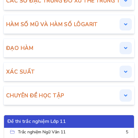
CÁC SỐ ĐẶC TRƯNG ĐO XU THẾ TRUNG TÂM CH
HÀM SỐ MŨ VÀ HÀM SỐ LÔGARIT
ĐẠO HÀM
XÁC SUẤT
CHUYÊN ĐỀ HỌC TẬP
Đề thi trắc nghiệm Lớp 11
Trắc nghiệm Ngữ Văn 11
5