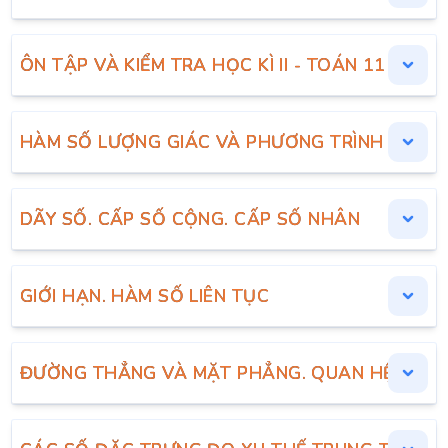
ÔN TẬP VÀ KIỂM TRA HỌC KÌ II - TOÁN 11
HÀM SỐ LƯỢNG GIÁC VÀ PHƯƠNG TRÌNH LƯỢNG
DÃY SỐ. CẤP SỐ CỘNG. CẤP SỐ NHÂN
GIỚI HẠN. HÀM SỐ LIÊN TỤC
ĐƯỜNG THẲNG VÀ MẶT PHẲNG. QUAN HỆ SONG