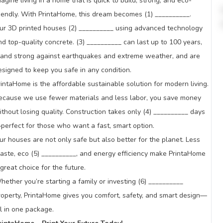
magine living in a home that is quick to build, strong, and eco-
riendly. With PrintaHome, this dream becomes (1) __________.
ur 3D printed houses (2) __________ using advanced technology
nd top-quality concrete. (3) __________ can last up to 100 years,
tand strong against earthquakes and extreme weather, and are
esigned to keep you safe in any condition.
rintaHome is the affordable sustainable solution for modern living.
ecause we use fewer materials and less labor, you save money
ithout losing quality. Construction takes only (4) __________ days
perfect for those who want a fast, smart option.
ur houses are not only safe but also better for the planet. Less
aste, eco (5) __________, and energy efficiency make PrintaHome
 great choice for the future.
hether you’re starting a family or investing (6) __________
roperty, PrintaHome gives you comfort, safety, and smart design—
ll in one package.