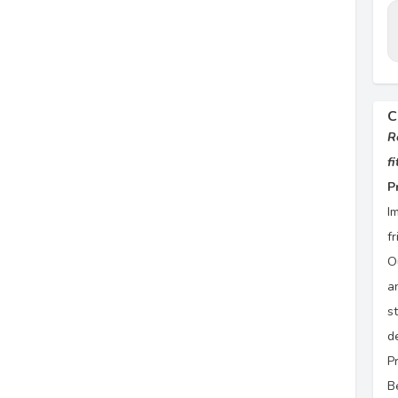
C
R
f
P
I
f
O
a
s
d
P
B