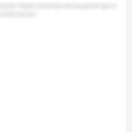
Giải thích: "Reality" là từ phù hợp nhất trong ngữ cảnh "giấc mơ
trở thành hiện thực."