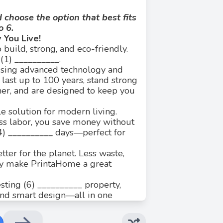
choose the option that best fits
o 6.
 You Live!
 build, strong, and eco-friendly.
1) __________.
using advanced technology and
 last up to 100 years, stand strong
Đáp án đúng: E
er, and are designed to keep you
Đáp án đúng là: D. reality
trong ngữ cảnh "giấc mơ trở thành hiện thực."
e solution for modern living.
ss labor, you save money without
 (4) __________ days—perfect for
tter for the planet. Less waste,
ncy make PrintaHome a great
sting (6) __________ property,
and smart design—all in one