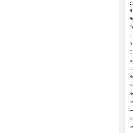
C
R
f
P
I
f
O
a
s
d
P
B
w
—
O
w