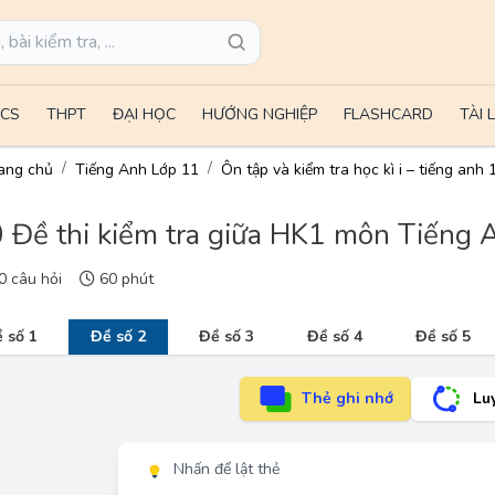
CS
THPT
ĐẠI HỌC
HƯỚNG NGHIỆP
FLASHCARD
TÀI 
ang chủ
Tiếng Anh Lớp 11
Ôn tập và kiểm tra học kì i – tiếng anh 
 Đề thi kiểm tra giữa HK1 môn Tiếng 
 câu hỏi
60 phút
 số 1
Đề số 2
Đề số 3
Đề số 4
Đề số 5
Thẻ ghi nhớ
Lu
Nhấn để lật thẻ