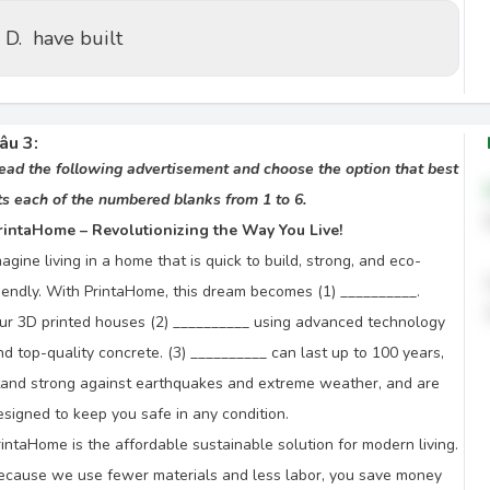
D.
have built
âu 3:
ead the following advertisement and choose the option that best
its each of the numbered blanks from 1 to 6.
rintaHome – Revolutionizing the Way You Live!
magine living in a home that is quick to build, strong, and eco-
riendly. With PrintaHome, this dream becomes (1) __________.
ur 3D printed houses (2) __________ using advanced technology
nd top-quality concrete. (3) __________ can last up to 100 years,
tand strong against earthquakes and extreme weather, and are
esigned to keep you safe in any condition.
rintaHome is the affordable sustainable solution for modern living.
ecause we use fewer materials and less labor, you save money