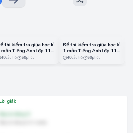
0-PRINT-IT to learn more!
1:
ề thi kiểm tra giữa học kì
Đề thi kiểm tra giữa học kì
Đ
 môn Tiếng Anh lớp 11 -
1 môn Tiếng Anh lớp 11 -
1
lobal Success - Đề 4
Global Success - Đề 5
F
40
câu hỏi
60
phút
40
câu hỏi
60
phút
Lời giải:
Đáp án đúng: D
Đáp án đúng là: D. reality