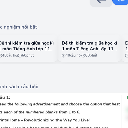
Visit www.printahome.com or call 1-90
Choose the best answer for question 
A.
realist
c nghiệm nổi bật:
B.
realistic
C.
real
Đề thi kiểm tra giữa học kì
Đề thi kiểm tra giữa học kì
Đ
1 môn Tiếng Anh lớp 11 -
1 môn Tiếng Anh lớp 11 -
1
D.
reality
Global Success - Đề 1
Global Success - Đề 3
G
40
câu hỏi
60
phút
40
câu hỏi
60
phút
nh sách câu hỏi:
âu 1:
ead the following advertisement and choose the option that best
its each of the numbered blanks from 1 to 6.
rintaHome – Revolutionizing the Way You Live!