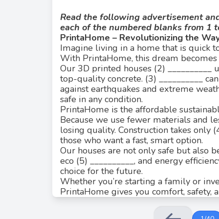
Read the following advertisement and 
each of the numbered blanks from 1 t
PrintaHome – Revolutionizing the Way
Imagine living in a home that is quick to
With PrintaHome, this dream becomes (
Our 3D printed houses (2) __________ 
top-quality concrete. (3) __________ can
against earthquakes and extreme weath
safe in any condition.
Giải thích: "Reality" là từ phù hợp nhất 
PrintaHome is the affordable sustainabl
Because we use fewer materials and le
losing quality. Construction takes only
those who want a fast, smart option.
Our houses are not only safe but also be
eco (5) __________, and energy efficie
choice for the future.
Whether you’re starting a family or inve
PrintaHome gives you comfort, safety, 
package.
PrintaHome – Print Your Future Today!
1
/
40