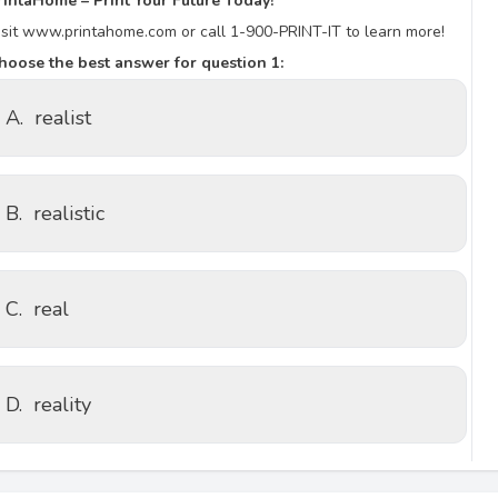
rintaHome – Print Your Future Today!
isit www.printahome.com or call 1-900-PRINT-IT to learn more!
hoose the best answer for question 1:
A.
realist
B.
realistic
C.
real
D.
reality