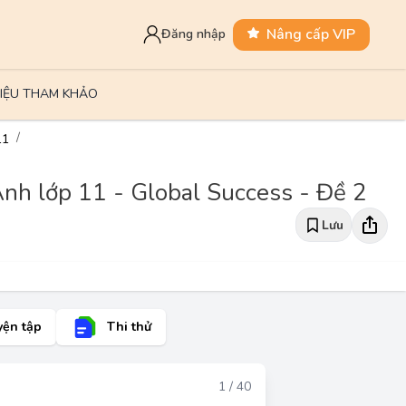
Nâng cấp VIP
Đăng nhập
LIỆU THAM KHẢO
11
Anh lớp 11 - Global Success - Đề 2
Lưu
yện tập
Thi thử
Đáp án
1 / 40