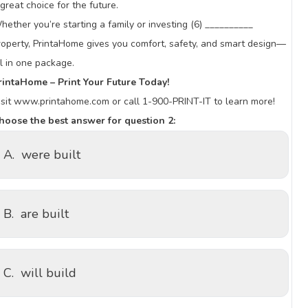
 great choice for the future.
hether you’re starting a family or investing (6) __________
roperty, PrintaHome gives you comfort, safety, and smart design—
ll in one package.
rintaHome – Print Your Future Today!
isit www.printahome.com or call 1-900-PRINT-IT to learn more!
hoose the best answer for question 2:
A.
were built
B.
are built
C.
will build