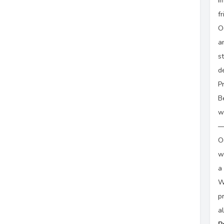
I
f
O
a
s
d
P
B
w
—
O
w
a
W
p
a