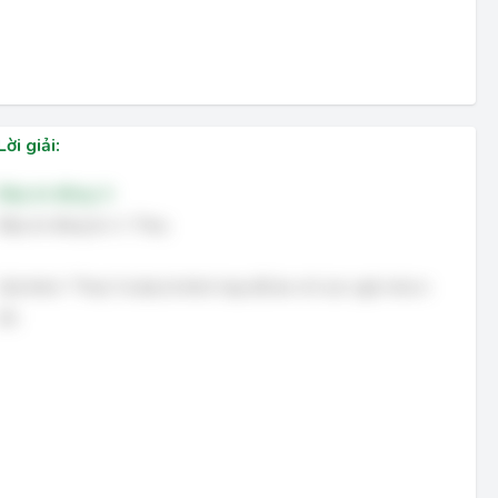
Lời giải:
Đáp án đúng: A
Đáp án đúng là: A. They
Giải thích: "They" là đại từ thích hợp để ám chỉ các ngôi nhà in
3D.