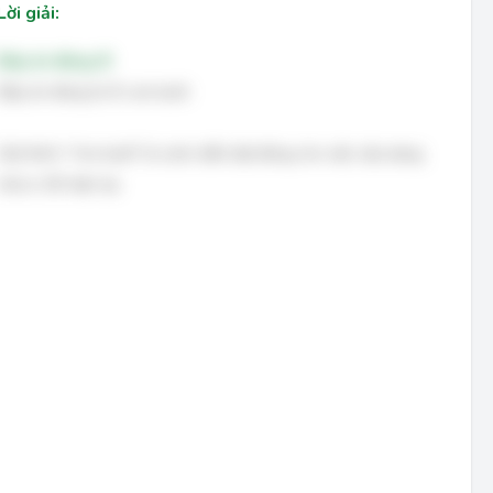
Lời giải:
Đáp án đúng: B
Đáp án đúng là: B. are built
Giải thích: "Are built" là cách diễn đạt đúng cho việc xây dựng
nhà in 3D hiện tại.