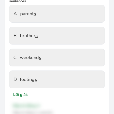
sentences
A.
parent
s
B.
brother
s
C.
weekend
s
D.
feeling
s
Lời giải:
Đáp án đúng: A
Đáp án đúng: A. parents