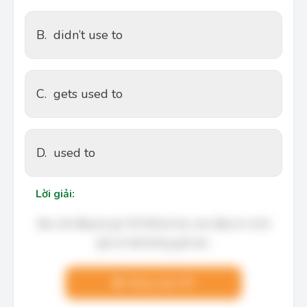
B.
didn’t use to
C.
gets used to
D.
used to
Lời giải:
Bạn cần đăng ký gói VIP để làm bài, xem đáp án và lời
giải chi tiết không giới hạn.
Nâng cấp VIP