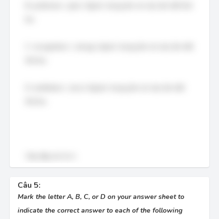
B. politician /ˌpɒl.ɪˈtɪʃ.ən/: trọng âm rơi vào âm tiết thứ
ba.
C. recognition /ˌrek.əɡˈnɪʃ.ən/: trọng âm rơi vào âm tiết
thứ ba.
D. exhibition /ˌek.sɪˈbɪʃ.ən/: trọng âm rơi vào âm tiết
thứ ba.
Vậy đáp án là A.
Câu 5:
Mark the letter A, B, C, or D on your answer sheet to
indicate the correct answer to each of the following