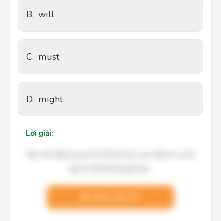
B.
will
C.
must
D.
might
Lời giải:
Bạn cần đăng ký gói VIP để làm bài, xem đáp án và lời
giải chi tiết không giới hạn.
Nâng cấp VIP