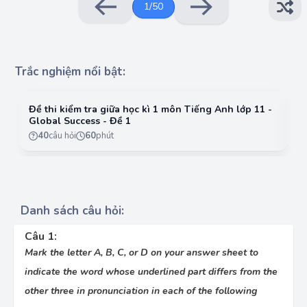
1
/
50
Trắc nghiệm nổi bật:
Đề thi kiểm tra giữa học kì 1 môn Tiếng Anh lớp 11 -
Đề
Global Success - Đề 1
G
40
câu hỏi
60
phút
Danh sách câu hỏi:
Câu 1:
Mark the letter A, B, C, or D on your answer sheet to
indicate the word whose underlined part differs from the
other three in pronunciation in each of the following