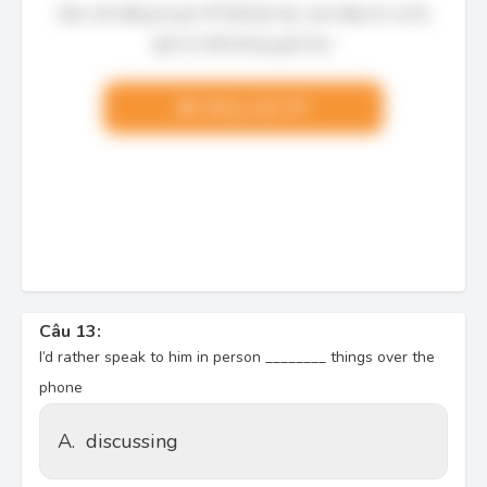
Bạn cần đăng ký gói VIP để làm bài, xem đáp án và lời
giải chi tiết không giới hạn.
Nâng cấp VIP
Câu 13:
I’d rather speak to him in person ________ things over the
phone
A.
discussing