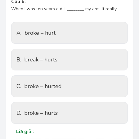
Câu 6:
When I was ten years old, I ________ my arm. It really
________
A.
broke – hurt
B.
break – hurts
C.
broke – hurted
D.
broke – hurts
Lời giải: