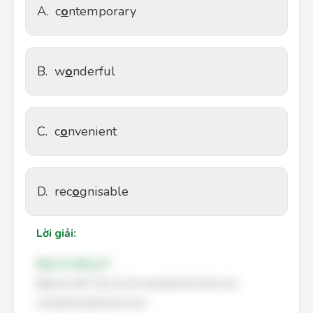
A.
c
o
ntemporary
B.
w
o
nderful
C.
c
o
nvenient
D.
rec
o
gnisable
Lời giải:
Đáp án đúng: B
Đáp án là B. Các từ còn lại phát âm là /ɒ/, còn
wonderful phát âm là /ʌ/.