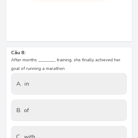
Câu 8:
After months ________ training, she finally achieved her
goal of running a marathon
A.
in
B.
of
C.
with