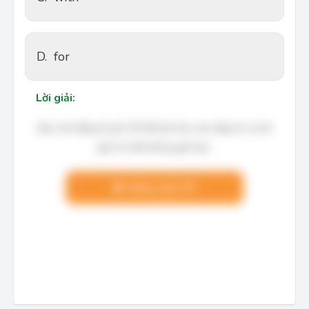
D.
for
Lời giải:
Bạn cần đăng ký gói VIP để làm bài, xem đáp án và lời
giải chi tiết không giới hạn.
Nâng cấp VIP