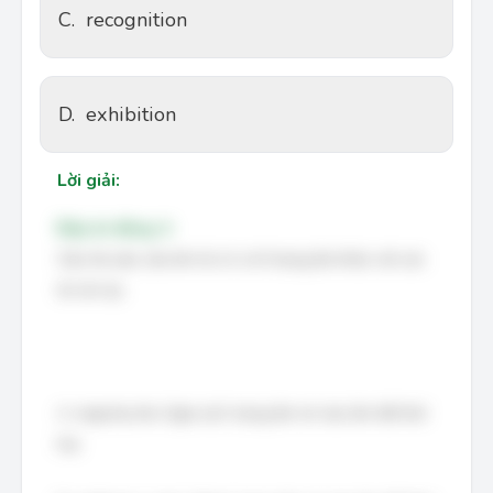
C.
recognition
D.
exhibition
Lời giải:
Đáp án đúng: A
Câu hỏi yêu cầu tìm từ có vị trí trọng âm khác với các
từ còn lại.
A. majority /məˈdʒɒr.ə.ti/: trọng âm rơi vào âm tiết thứ
hai.