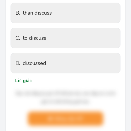
B.
than discuss
C.
to discuss
D.
discussed
Lời giải:
Bạn cần đăng ký gói VIP để làm bài, xem đáp án và lời
giải chi tiết không giới hạn.
Nâng cấp VIP