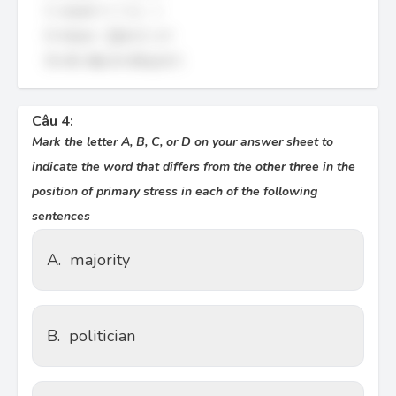
r
ɪ
ˈ
z
ʌ
<
ɪ
ˈ
ʌ
<
C. result:
r
z
ˈ
f
j
u
ː
t
ʃ
ə
r
ˈ
ː
ʃ
ə
D. future:
f
j
u
t
r
Do đó, đáp án đúng là C.
Câu 4:
Mark the letter A, B, C, or D on your answer sheet to
indicate the word that differs from the other three in the
position of primary stress in each of the following
sentences
A.
majority
B.
politician