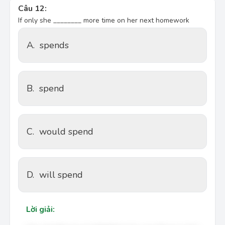
Câu 12:
If only she ________ more time on her next homework
A.
spends
B.
spend
C.
would spend
D.
will spend
Lời giải: