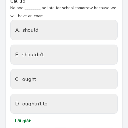
Câu 15:
No one ________ be late for school tomorrow because we
will have an exam
A.
should
B.
shouldn’t
C.
ought
D.
oughtn’t to
Lời giải: