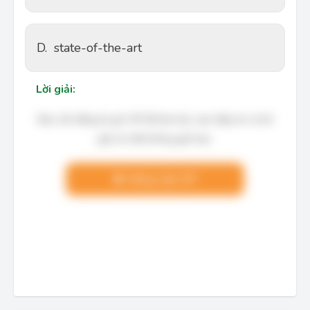
D.
state-of-the-art
Lời giải:
Bạn cần đăng ký gói VIP để làm bài, xem đáp án và lời
giải chi tiết không giới hạn.
Nâng cấp VIP