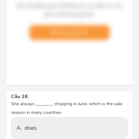
Bạn cần đăng ký gói VIP để làm bài, xem đáp án và lời
giải chi tiết không giới hạn.
Nâng cấp VIP
Câu 16:
She always ________ shopping in June, which is the sale
season in many countries
A.
does