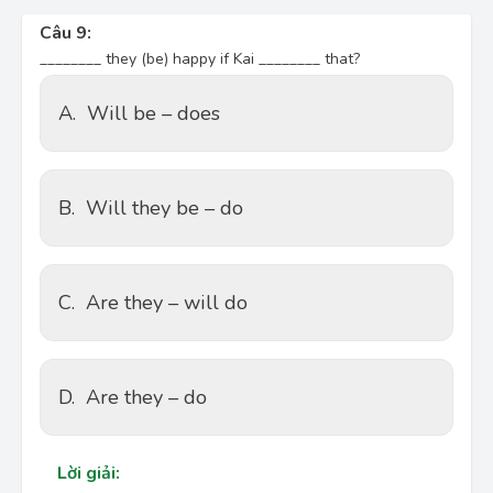
Câu 9:
________ they (be) happy if Kai ________ that?
A.
Will be – does
B.
Will they be – do
C.
Are they – will do
D.
Are they – do
Lời giải: