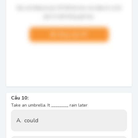
Bạn cần đăng ký gói VIP để làm bài, xem đáp án và lời
giải chi tiết không giới hạn.
Nâng cấp VIP
Câu 10:
Take an umbrella. It ________ rain later
A.
could