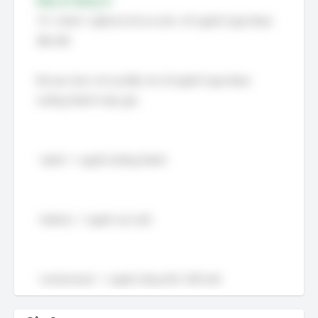
Đáp án đúng: D
Từ “infant” nghĩa là trẻ sơ sinh, chỉ người ở giai đoạn
đầu đời.
Ba lựa chọn còn lại đều nói về người ở giai đoạn
trưởng thành hoặc già:
“adult” = người trưởng thành
“elderly” = người cao tuổi
“centenarian” = người sống trên 100 tuổi