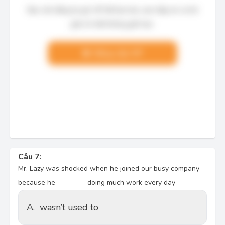
Bạn cần đăng ký gói VIP để làm bài, xem đáp án và lời
giải chi tiết không giới hạn.
Nâng cấp VIP
Câu 7:
Mr. Lazy was shocked when he joined our busy company
because he ________ doing much work every day
A.
wasn’t used to