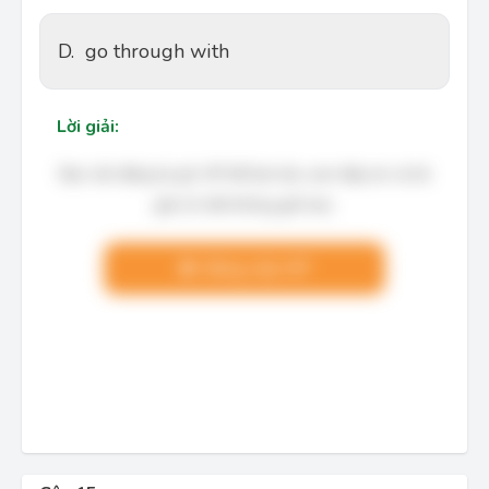
D.
go through with
Lời giải:
Bạn cần đăng ký gói VIP để làm bài, xem đáp án và lời
giải chi tiết không giới hạn.
Nâng cấp VIP