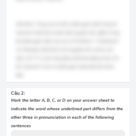
Giải thích: Trong các từ trên, phần gạch dưới trong từ
"parents" phát âm là /æ/ (một nguyên âm ngắn), trong
khi phần gạch dưới của các từ "brothers," "weekends,"
và "feelings" phát âm là /ə/ (nguyên âm schwa, âm
yếu), với "s" ở cuối cũng được phát âm giống nhau. Do
đó, "parents" là từ có phần gạch dưới phát âm khác
biệt.
Câu 2:
Mark the letter A, B, C, or D on your answer sheet to
indicate the word whose underlined part differs from the
other three in pronunciation in each of the following
sentences