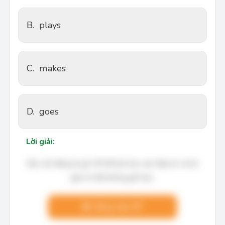
B.
plays
C.
makes
D.
goes
Lời giải:
Bạn cần đăng ký gói VIP để làm bài, xem đáp án và lời
giải chi tiết không giới hạn.
Nâng cấp VIP