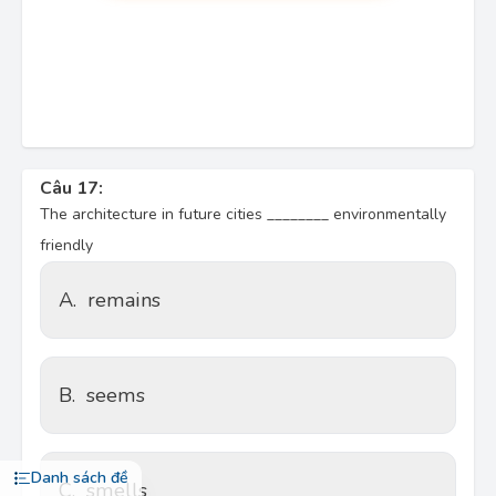
Câu 17:
The architecture in future cities ________ environmentally
friendly
A.
remains
B.
seems
Danh sách đề
C.
smells