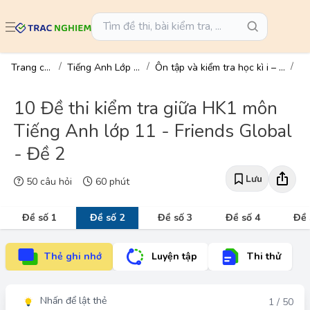
Trang chủ
Tiếng Anh Lớp 11
Ôn tập và kiểm tra học kì i – tiếng anh 11
10 Đề thi kiểm tra giữa HK1 môn
Tiếng Anh lớp 11 - Friends Global
- Đề 2
Lưu
50 câu hỏi
60 phút
Đề số 1
Đề số 2
Đề số 3
Đề số 4
Đề 
Thẻ ghi nhớ
Luyện tập
Thi thử
Nhấn để lật thẻ
Đáp án
1 / 50