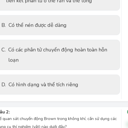
liên kết phân tử ở thể rắn và thể lỏng
B.
Có thể nén được dễ dàng
C.
Có các phân tử chuyển động hoàn toàn hỗn
loạn
D.
Có hình dạng và thể tích riêng
âu 2:
ể quan sát chuyển động Brown trong không khí, cần sử dụng các
ụng cụ thí nghiệm (vật) nào dưới đây?