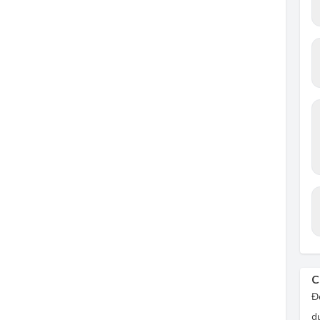
C
Đ
d