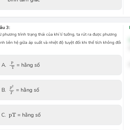
âu 3:
ừ phương trình trạng thái của khí lí tưởng, ta rút ra được phương
rình liên hệ giữa áp suất và nhiệt độ tuyệt đối khi thể tích không đổi
p
T
p
A.
= hằng số
T
p
2
T
2
p
B.
= hằng số
T
p
T
C.
p
T
= hằng số