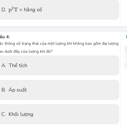
p
2
T
2
D.
p
T
= hằng số
âu 4:
ác thông số trạng thái của một lượng khí không bao gồm đại lượng
ào dưới đây của lượng khí đó?
A.
Thể tích
B.
Áp suất
C.
Khối lượng