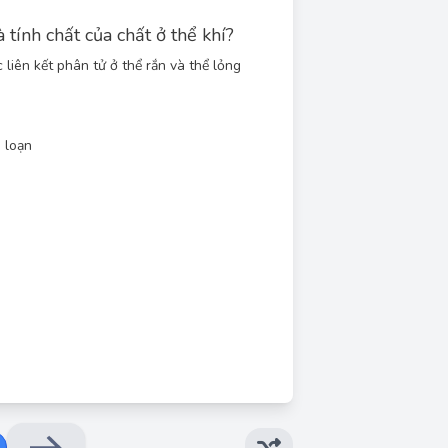
 tính chất của chất ở thể khí?
 liên kết phân tử ở thể rắn và thể lỏng
 loạn
Đáp án đúng: E
ất khí không có hình dạng, thể tích xác định.