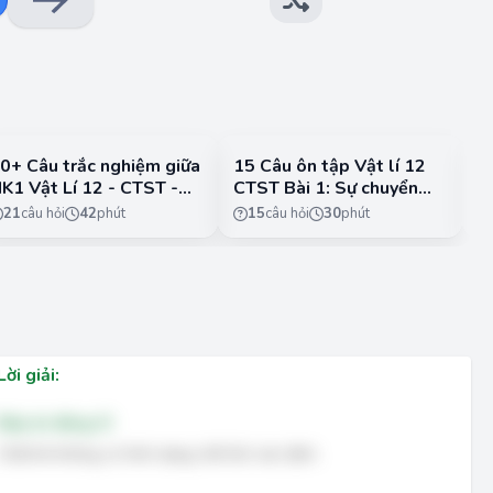
0+ Câu trắc nghiệm giữa
15 Câu ôn tập Vật lí 12
2
K1 Vật Lí 12 - CTST -
CTST Bài 1: Sự chuyển
C
ề 3
thể (Đầy đủ 3 dạng trắc
th
21
câu hỏi
42
phút
15
câu hỏi
30
phút
nghiệm, Có lời giải đầy
Đ
đủ) - Đề 1
Lời giải:
Đáp án đúng: D
Chất khí không có hình dạng, thể tích xác định.