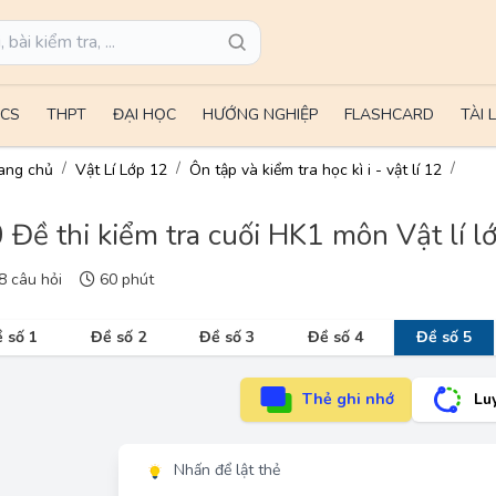
CS
THPT
ĐẠI HỌC
HƯỚNG NGHIỆP
FLASHCARD
TÀI 
ang chủ
Vật Lí Lớp 12
Ôn tập và kiểm tra học kì i - vật lí 12
 Đề thi kiểm tra cuối HK1 môn Vật lí 
 câu hỏi
60 phút
 số 1
Đề số 2
Đề số 3
Đề số 4
Đề số 5
Thẻ ghi nhớ
Lu
Nhấn để lật thẻ