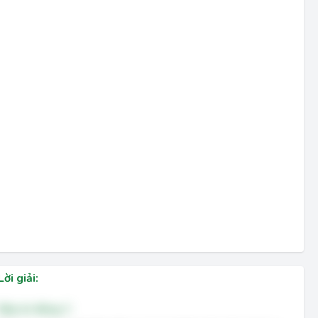
Lời giải:
Đáp án đúng: C