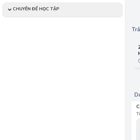
CHUYÊN ĐỀ HỌC TẬP
Trắ
Da
C
T