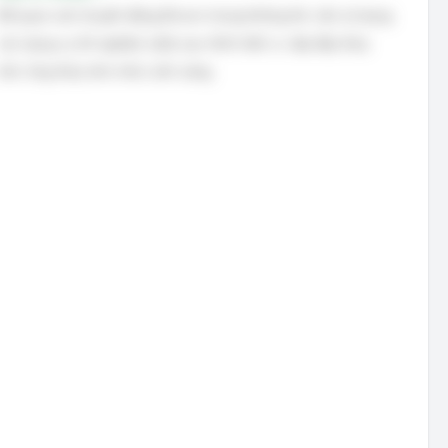
Để quan sát chuyển động Brown trong không khí, cần sử dụng
các dụng cụ thí nghiệm (vật) sau: Kính hiển vi, nắp đậy thủy
tinh, ống thủy tinh, khói, ánh sáng.