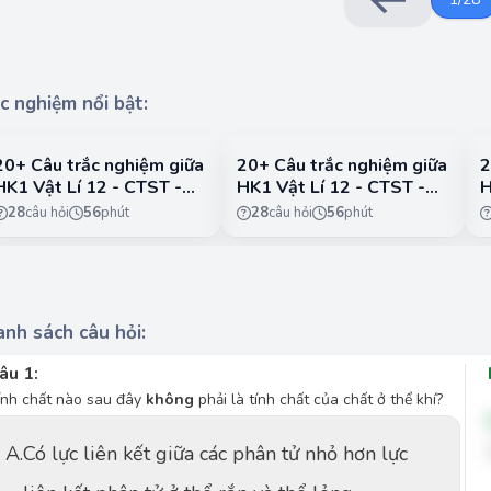
c nghiệm nổi bật:
20+ Câu trắc nghiệm giữa
20+ Câu trắc nghiệm giữa
2
HK1 Vật Lí 12 - CTST -
HK1 Vật Lí 12 - CTST -
H
Đề 1
Đề 2
Đ
28
câu hỏi
56
phút
28
câu hỏi
56
phút
nh sách câu hỏi:
âu 1:
ính chất nào sau đây
không
phải là tính chất của chất ở thể khí?
A.
Có lực liên kết giữa các phân tử nhỏ hơn lực