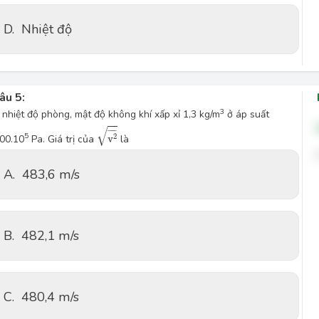
D.
Nhiệt độ
âu 5:
3
 nhiệt độ phòng, mật độ không khí xấp xỉ 1,3 kg/m
ở áp suất
v
2
¯
√
¯
¯¯¯
¯
5
2
,00.10
Pa. Giá trị của
v
là
A.
483,6 m/s
B.
482,1 m/s
C.
480,4 m/s