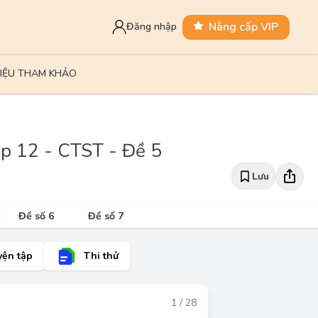
Nâng cấp VIP
Đăng nhập
LIỆU THAM KHẢO
lớp 12 - CTST - Đề 5
Lưu
Đề số 6
Đề số 7
yện tập
Thi thử
Đáp án
1 / 28